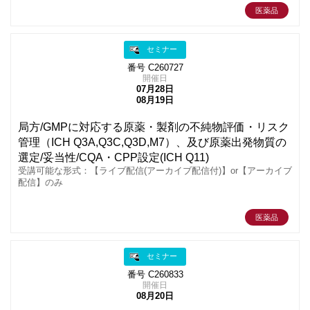
医薬品
セミナー
番号 C260727
開催日
07月28日
08月19日
局方/GMPに対応する原薬・製剤の不純物評価・リスク
管理（ICH Q3A,Q3C,Q3D,M7）、及び原薬出発物質の
選定/妥当性/CQA・CPP設定(ICH Q11)
受講可能な形式：【ライブ配信(アーカイブ配信付)】or【アーカイブ
配信】のみ
医薬品
セミナー
番号 C260833
開催日
08月20日