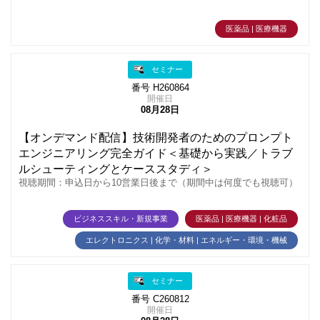
医薬品 | 医療機器
セミナー
番号 H260864
開催日
08月28日
【オンデマンド配信】技術開発者のためのプロンプト
エンジニアリング完全ガイド＜基礎から実践／トラブ
ルシューティングとケーススタディ＞
視聴期間：申込日から10営業日後まで（期間中は何度でも視聴可）
ビジネススキル・新規事業
医薬品 | 医療機器 | 化粧品
エレクトロニクス | 化学・材料 | エネルギー・環境・機械
セミナー
番号 C260812
開催日