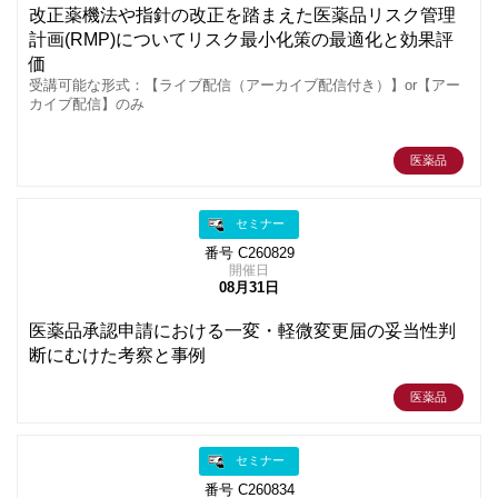
改正薬機法や指針の改正を踏まえた医薬品リスク管理
計画(RMP)についてリスク最小化策の最適化と効果評
価
受講可能な形式：【ライブ配信（アーカイブ配信付き）】or【アー
カイブ配信】のみ
医薬品
セミナー
番号 C260829
開催日
08月31日
医薬品承認申請における一変・軽微変更届の妥当性判
断にむけた考察と事例
医薬品
セミナー
番号 C260834