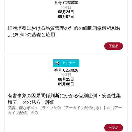
番号 C260830
開催日
08月24日
09月07日
細胞培養における品質管理のための細胞画像解析AIお
よびQbDの基礎と応用
医薬品
セミナー
番号 C260826
開催日
08月25日
09月08日
有害事象の因果関係判断にかかる個別症例・安全性集
積データの見方・評価
受講可能な形式：【ライブ配信（アーカイブ配信付き）】or【アー
カイブ配信】のみ
医薬品