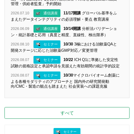
管理・供給者監査」予約開始
11/17開講
グローバル基準をふ
2026.07.10
通信講座
まえたデータインテグリティの必須理解・要点 教育講座
10/14開講
分析法バリデーショ
2026.06.09
通信講座
ン・統計基礎と応用（真度と精度、直線性、検出限界）
10/30
3極における治験薬QAと
2026.08.10
セミナー
開発ステージに応じた治験薬GMP対応／変更管理
10/22
ICH Q1に準拠した安定性
2026.08.07
セミナー
試験の規格設定と承認申請を見据えた有効期間の統計学的設定
10/30
マイクロバイオーム創薬に
2026.08.07
セミナー
よる各種モダリティのアプローチと 国内外の研究開発動
向/CMC・製造の観点も踏まえた 社会実装への課題克服
すべて
セミナー