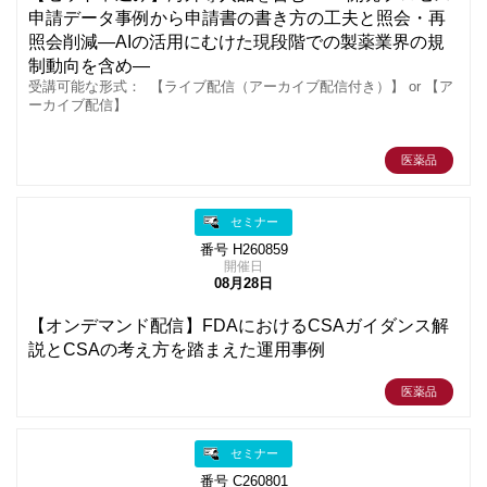
申請データ事例から申請書の書き方の工夫と照会・再
照会削減―AIの活用にむけた現段階での製薬業界の規
制動向を含め―
受講可能な形式： 【ライブ配信（アーカイブ配信付き）】 or 【ア
ーカイブ配信】
医薬品
セミナー
番号 H260859
開催日
08月28日
【オンデマンド配信】FDAにおけるCSAガイダンス解
説とCSAの考え方を踏まえた運用事例
医薬品
セミナー
番号 C260801