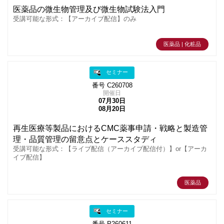
医薬品の微生物管理及び微生物試験法入門
受講可能な形式：【アーカイブ配信】のみ
医薬品 | 化粧品
セミナー
番号 C260708
開催日
07月30日
08月20日
再生医療等製品におけるCMC薬事申請・戦略と製造管
理・品質管理の留意点とケーススタディ
受講可能な形式：【ライブ配信（アーカイブ配信付）】or【アーカ
イブ配信】
医薬品
セミナー
番号 P260611