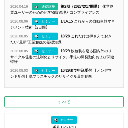
第2期（2027/2/17開講）
化学物
2026.04.16
通信講座
質ユーザーのための化学物質管理とコンプライアンス
1/14,15
これからの自動車熱マネ
2026.08.06
セミナー
ジメント技術【2日間】
10/28
これだけは押さえておき
2026.08.05
セミナー
たい"最新"工業触媒の基礎知識
10/29
軟包装を巡る国内外のリ
2026.08.05
セミナー
サイクル促進の法制化とリサイクル手法の開発動向および関連
特許
10/29まで申込受付
【オンデマ
2026.08.03
セミナー
ンド配信】廃プラスチックのリサイクル最新動向
すべて
セミナー
番号 B260743