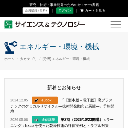
研究・技術・事業開発のためのセミナー/書籍
|
|
カートを見る
会員登録 (無料)
ログイン
エネルギー・環境・機械
ホーム
/
大カテゴリ
/
[分野] エネルギー・環境・機械
新着とお知らせ
「【製本版＋電子版】廃プラス
2024.12.05
eBook
チックのケミカルリサイクル―技術開発動向と展望―」予約開
始
第2期（2026/10/23開講）
eラー
2026.05.08
通信講座
ニング：Excelを使った乾燥技術の評価実例とトラブル対策