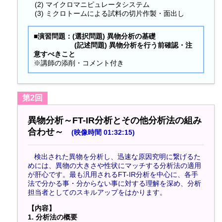
(2) マイクロマニピュレータシステム
(3) ミクロトームによる試料の切片作製・面出し
■演習問題：(選択問題) 異物分析の基礎
(記述問題) 異物分析を行う前確認・注
意すべきこと
※講師の添削・コメント付き
第2回
異物分析～FT-IR分析とその他分析法の組み
合わせ～
(
映像時間 01:32:15)
検出された異物を分析し、迅速な原因究明に繋げるた
めには、異物の大きさや性状にマッチする分析法の適用
が肝心です。最も汎用されるFT-IR分析を中心に、各手
法で分かる事・分からない事に対する理解を深め、分析
担当者としてのスキルアップをはかります。
【内容】
1. 分析法の概要