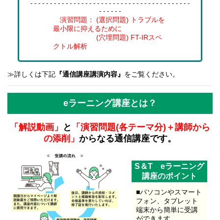
- - - - - - - - - - - - - - - - - - - - - - - - - - - - - - - - - - - - - - - - -
- - - - - -
演習問題： (選択問題) トラブルを
最小限に抑えるために
(穴埋問題) FT-IRスペ
クトル解析
≫詳しくは下記
『通信講座講演内容』
をご覧ください。
eラーニング講座とは？
「解説動画」
と
「演習問題(各テーマ分)＋講師から
の添削」
からなる通信講座です。
S＆T eラーニング
講座のポイント
■パソコンやスマート
フォン、タブレット
端末から簡単に受講
ができます。