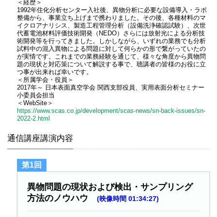
＜経歴＞
1992年住化分析センター入社後、異物分析に必要な設備導入・ラボ
整備から、事業立ち上げまで携わりました。その後、各種材料のマ
イクロアナリシス、製造工程管理分析（設備洗浄確認試験）、次世
代蓄電池材料評価技術開発（NEDO）さらには放射光による分析技
術開発等を行ってきました。しかしながら、いずれの業務でも分析
試料中の混入異物による問題に対して何らかの形で繋がっていたの
が実情です。これまでの業務経験を通じて、様々な角度から異物問
題の現状と対応策について解説する事で、聴講者の皆様のお役に立
つ事が出来れば幸いです。
＜所属学会・役員＞
2017年～ 日本表面真空学会 関西支部役員、実用表面分析セミナー
小委員会担当
＜WebSite＞
https://www.scas.co.jp/development/scas-news/sn-back-issues/sn-
2022-2.html
通信講座講演内容
第1回
異物問題の現状および検出・サンプリング
方法のノウハウ
(映像時間 01:34:27)