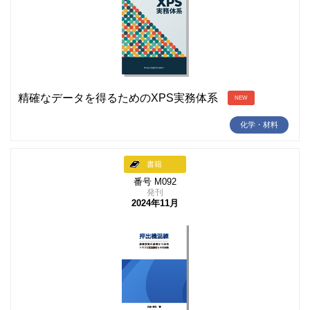
精確なデータを得るためのXPS実務体系
NEW
化学・材料
書籍
番号 M092
発刊
2024年11月