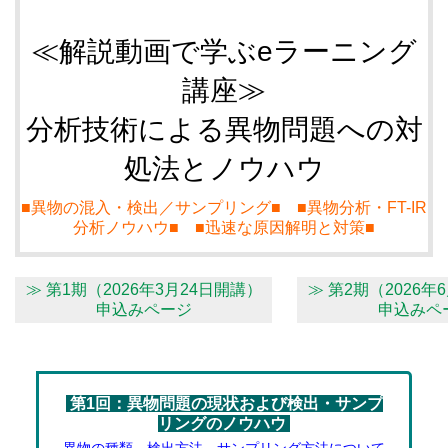
≪解説動画で学ぶeラーニング
講座≫
分析技術による異物問題への対
処法とノウハウ
■異物の混入・検出／サンプリング■ ■異物分析・FT-IR
分析ノウハウ■ ■迅速な原因解明と対策■
≫ 第1期（2026年3月24日開講）
≫ 第2期（2026年
申込みページ
申込みペ
第1回：異物問題の現状および検出・サンプ
リングのノウハウ
異物の種類、検出方法、サンプリング方法について