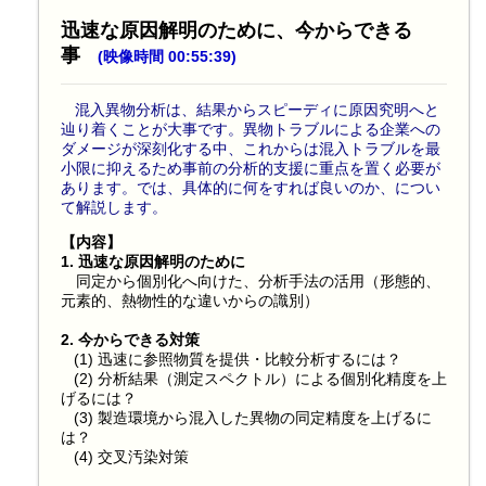
迅速な原因解明のために、今からできる
事
(映像時間 00:55:39)
混入異物分析は、結果からスピーディに原因究明へと
辿り着くことが大事です。異物トラブルによる企業への
ダメージが深刻化する中、これからは混入トラブルを最
小限に抑えるため事前の分析的支援に重点を置く必要が
あります。では、具体的に何をすれば良いのか、につい
て解説します。
【内容】
1. 迅速な原因解明のために
同定から個別化へ向けた、分析手法の活用（形態的、
元素的、熱物性的な違いからの識別）
2. 今からできる対策
(1) 迅速に参照物質を提供・比較分析するには？
(2) 分析結果（測定スペクトル）による個別化精度を上
げるには？
(3) 製造環境から混入した異物の同定精度を上げるに
は？
(4) 交叉汚染対策