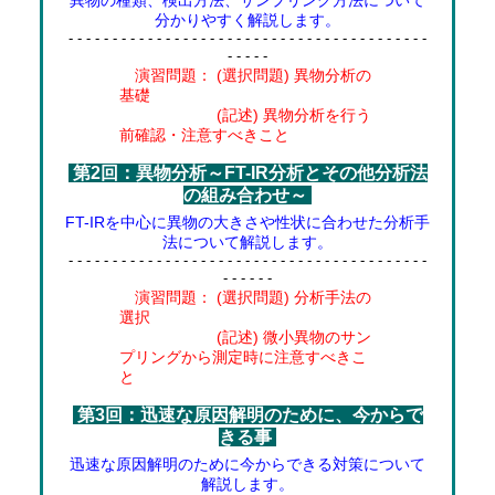
分かりやすく解説します。
- - - - - - - - - - - - - - - - - - - - - - - - - - - - - - - - - - - - - - - - -
- - - - -
演習問題： (選択問題) 異物分析の
基礎
(記述) 異物分析を行う
前確認・注意すべきこと
第2回：異物分析～FT-IR分析とその他分析法
の組み合わせ～
FT-IRを中心に異物の大きさや性状に合わせた分析手
法について解説します。
- - - - - - - - - - - - - - - - - - - - - - - - - - - - - - - - - - - - - - - - -
- - - - - -
演習問題： (選択問題) 分析手法の
選択
(記述) 微小異物のサン
プリングから測定時に注意すべきこ
と
第3回：迅速な原因解明のために、今からで
きる事
迅速な原因解明のために今からできる対策について
解説します。