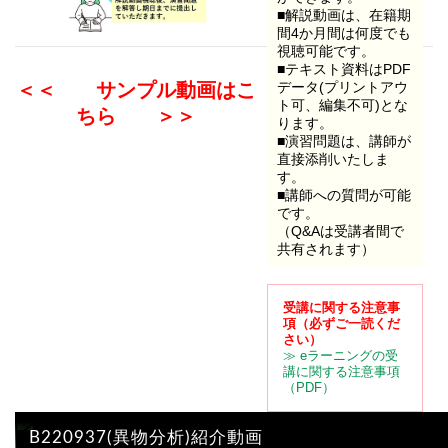
■解説動画は、在籍期
間4か月間は何度でも
視聴可能です。
■テキスト資料はPDF
＜＜ サンプル動画はこ
データ(プリントアウ
ト可、編集不可)とな
ちら ＞＞
ります。
■演習問題は、講師が
直接添削いたしま
す。
■講師への質問が可能
です。
（Q&Aは受講者間で
共有されます）
受講に関する注意事
項
（必ずご一読くだ
さい）
≫ eラーニングの受
講に関する注意事項
（PDF）