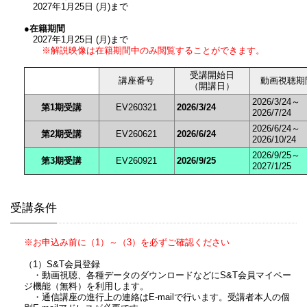
2027年1月25日 (月)まで
●在籍期間
2027年1月25日 (月)まで
※解説映像は在籍期間中のみ閲覧することができます。
受講開始日
講座番号
動画視聴期
（開講日）
2026/3/24～
第1期受講
EV260321
2026/3/24
2026/7/24
2026/6/24～
第2期受講
EV260621
2026/6/24
2026/10/24
2026/9/25～
第3期受講
EV260921
2026/9/25
2027/1/25
受講条件
※お申込み前に（1）～（3）を必ずご確認ください
（1）S&T会員登録
・動画視聴、各種データのダウンロードなどにS&T会員マイペー
ジ機能（無料）を利用します。
・通信講座の進行上の連絡はE-mailで行います。受講者本人の個