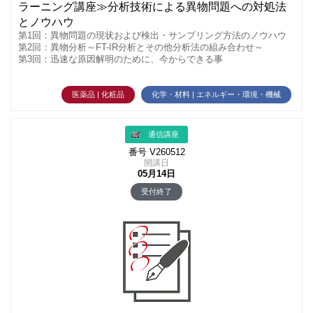
ラーニング講座≫分析技術による異物問題への対処法
とノウハウ
第1回：異物問題の現状および検出・サンプリング方法のノウハウ
第2回：異物分析～FT-IR分析とその他分析法の組み合わせ～
第3回：迅速な原因解明のために、今からできる事
医薬品 | 化粧品
化学・材料 | エネルギー・環境・機械
通信講座
番号 V260512
開講日
05月14日
受付終了