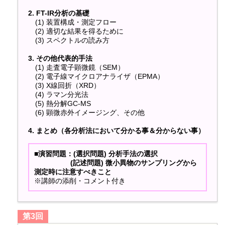
2. FT-IR分析の基礎
(1) 装置構成・測定フロー
(2) 適切な結果を得るために
(3) スペクトルの読み方
3. その他代表的手法
(1) 走査電子顕微鏡（SEM）
(2) 電子線マイクロアナライザ（EPMA）
(3) X線回折（XRD）
(4) ラマン分光法
(5) 熱分解GC-MS
(6) 顕微赤外イメージング、その他
4. まとめ（各分析法において分かる事＆分からない事）
■演習問題：(選択問題) 分析手法の選択
(記述問題) 微小異物のサンプリングから
測定時に注意すべきこと
※講師の添削・コメント付き
第3回