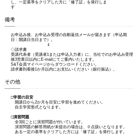
し、一定基準をクリアした方に「修了証」を発行しま
す
備考
お申込み後、お申込み受理の自動返信メールが届きます（申込期
日：開講日当日まで）。
⇓
◇請求書
受講代表者（受講者1または申込入力者）に、当社でのお申込み受理
後3営業日以内にE-mailにてご案内いたします。
S&T会員マイページからダウンロードください。
請求書到着後1か月以内にお支払いください（銀行振込）。
その他
□学習の目安
開講日から2か月を目安に学習を進めてください。
自主学習形式となります。
□演習問題
全3回ごとに演習問題が付いています。
演習問題の解答用紙が未提出の場合は、０点扱いとなります。
ある一定の基準をクリアした方には「修了証」を発行します。