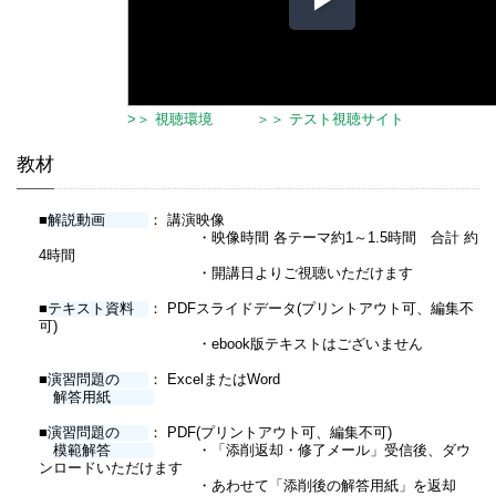
>＞ 視聴環境
＞＞ テスト視聴サイト
教材
■
解説動画
： 講演映像
・映像時間 各テーマ約1～1.5時間 合計 約
4時間
・開講日よりご視聴いただけます
■
テキスト資料
： PDFスライドデータ(プリントアウト可、編集不
可)
・ebook版テキストはございません
■
演習問題の
： ExcelまたはWord
解答用紙
■
演習問題の
： PDF(プリントアウト可、編集不可)
模範解答
・「添削返却・修了メール」受信後、ダウ
ンロードいただけます
・あわせて「添削後の解答用紙」を返却