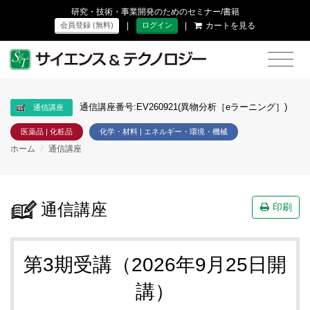
研究・技術・事業開発のためのセミナー/書籍
|
|
カートを見る
会員登録 (無料)
ログイン
通信講座番号:EV260921(異物分析［eラーニング］)
通信講座
医薬品 | 化粧品
化学・材料 | エネルギー・環境・機械
ホーム
/
通信講座
通信講座
印刷
第3期受講（2026年9月25日開
講）