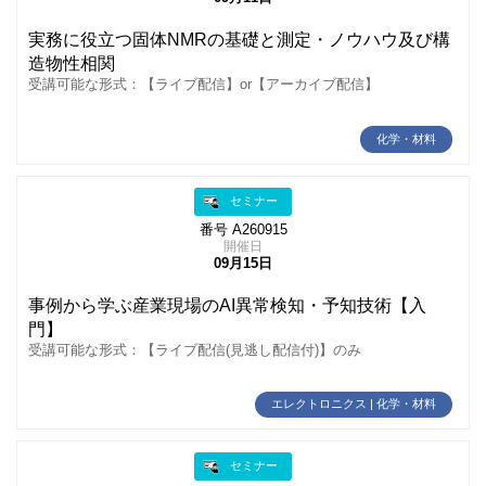
実務に役立つ固体NMRの基礎と測定・ノウハウ及び構
造物性相関
受講可能な形式：【ライブ配信】or【アーカイブ配信】
化学・材料
セミナー
番号 A260915
開催日
09月15日
事例から学ぶ産業現場のAI異常検知・予知技術【入
門】
受講可能な形式：【ライブ配信(見逃し配信付)】のみ
エレクトロニクス | 化学・材料
セミナー