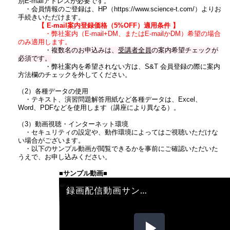
別E-mailアドレスが必要です。
・会員情報のご登録は、HP（https://www.science-t.com/）よりお
手続きいただけます。
【 E-mail案内登録価格（5%OFF）適用条件 】
・弊社案内（E-mail+DM、またはE-mailかDM）希望の場合
のみ適用します。
・
複数名のお申込みは、
受講者全員
の案内希望チェックが
必須です。
・弊社案内を希望されない方は、S&T 会員登録の際に案内
方法欄のチェックを外してください。
（2）各種データの使用
・テキスト、演習問題解答用紙など各種データは、Excel、
Word、PDFなどを使用します（講座により異なる）。
（3）動画視聴・インターネット環境
・セキュリティの設定や、動作環境によってはご視聴いただけな
い場合がございます。
・以下のサンプル動画が閲覧できるかを事前にご確認いただいた
うえで、お申し込みください。
■サンプル動画■