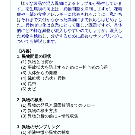
様々な製品で混入異物によるトラブルが発生していま
す。衛生環境の向上は、異物問題を抑制しますが、花粉
症や一部の食物アレルギーに代表されるように、私たち
はそれまで気付かなかった異物にまで反応しはじめまし
た。異物ゼロ化は企業にとって難しい課題ですが、具体
的にどの様な異物が混入しやすいのでしょうか。混入し
た異物を検出し、分析するために必要なサンプリングに
ついても解説します。
【内容】
1. 異物問題の現状
(1) 異物とは何か
(2) 事故拡大を防止するために～担当者の心得
(3) 人体からの発塵
(4) 繊維状（糸状）異物
(5) 昆虫
(6) カビ
2. 異物の検出
(1) 異物の発見と原因解明までのフロー
(2) 異物の検出方法
(3) 異物分析の前に～情報収集
3. 異物のサンプリング
(1) 溶液中微小異物の捕集