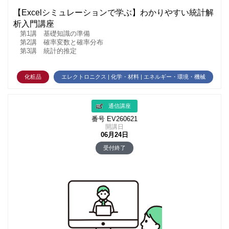
【Excelシミュレーションで学ぶ】わかりやすい統計解
析入門講座
第1講 基礎知識の準備
第2講 確率変数と確率分布
第3講 統計的推定
化粧品
エレクトロニクス | 化学・材料 | エネルギー・環境・機械
通信講座
番号 EV260621
開講日
06月24日
受付終了