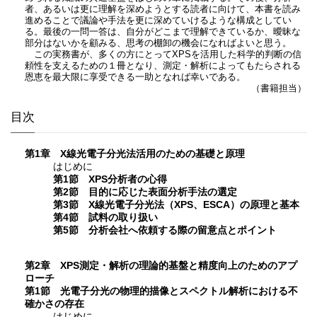
者、あるいは更に理解を深めようとする読者に向けて、本書を読み
進めることで議論や手法を更に深めていけるような構成としてい
る。最後の一問一答は、自分がどこまで理解できているか、曖昧な
部分はないかを顧みる、思考の棚卸の機会になればよいと思う。
この実務書が、多くの方にとってXPSを活用した科学的判断の信
頼性を支えるための１冊となり、測定・解析によってもたらされる
恩恵を最大限に享受できる一助となれば幸いである。
（書籍担当）
目次
第1章 X線光電子分光法活用のための基礎と原理
はじめに
第1節 XPS分析者の心得
第2節 目的に応じた表面分析手法の選定
第3節 X線光電子分光法（XPS、ESCA）の原理と基本
第4節 試料の取り扱い
第5節 分析会社へ依頼する際の留意点とポイント
第2章 XPS測定・解析の理論的基盤と精度向上のためのアプ
ローチ
第1節 光電子分光の物理的描像とスペクトル解析における不
確かさの存在
はじめに