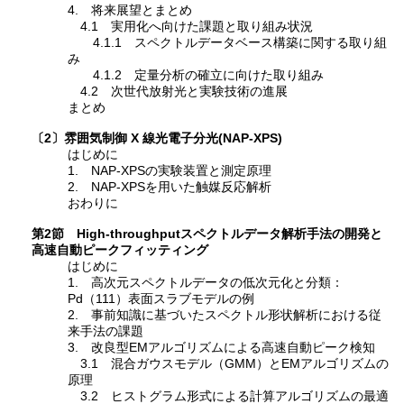
4. 将来展望とまとめ
4.1 実用化へ向けた課題と取り組み状況
4.1.1 スペクトルデータベース構築に関する取り組
み
4.1.2 定量分析の確立に向けた取り組み
4.2 次世代放射光と実験技術の進展
まとめ
〔2〕雰囲気制御 X 線光電子分光(NAP-XPS)
はじめに
1. NAP-XPSの実験装置と測定原理
2. NAP-XPSを用いた触媒反応解析
おわりに
第2節 High-throughputスペクトルデータ解析手法の開発と
高速自動ピークフィッティング
はじめに
1. 高次元スペクトルデータの低次元化と分類：
Pd（111）表面スラブモデルの例
2. 事前知識に基づいたスペクトル形状解析における従
来手法の課題
3. 改良型EMアルゴリズムによる高速自動ピーク検知
3.1 混合ガウスモデル（GMM）とEMアルゴリズムの
原理
3.2 ヒストグラム形式による計算アルゴリズムの最適