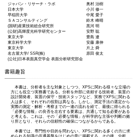
ジャパン・リサーチ・ラボ
奥村 治樹
日本大学
小川 修一
早稲田大学
中尾 愛子
ＳＡコンサルティング
鈴木 峰晴
(国研)産業技術総合研究所
黒河 明
(公財)高輝度光科学研究センター
安野 聡
東京大学
豊島 遼
東京科学大学
安藤 康伸
東京大学
片上 舜
名古屋大学/ SSR(株)
原田 俊太
(公社)日本表面真空学会 表面分析研究部会
書籍趣旨
本書は、分析者を主な対象としつつ、XPSに関わる様々な立場の
方にも役立つ実務書である。分析を外部に依頼する技術者、装置の
設計開発者、装置の保守・技術スタッフなど、実務でXPSに関わる
人は多く、それぞれの役割は異なる。しかし、測定手法の選定から
実際の測定・解析・考察までの一連の流れを経て、最後に得られる
「必要な情報」の良否を左右する要素は、共通して知る必要がある
と考える。これは、その「必要な情報」が科学的な主張や判断の拠
り所となり、それらの信頼性の確保につながるからである。
本書では、専門性や目的を問わない、XPSに関わる多くの方に求
められる知識の共通基盤をはじめの章に掲載する。その後、分析