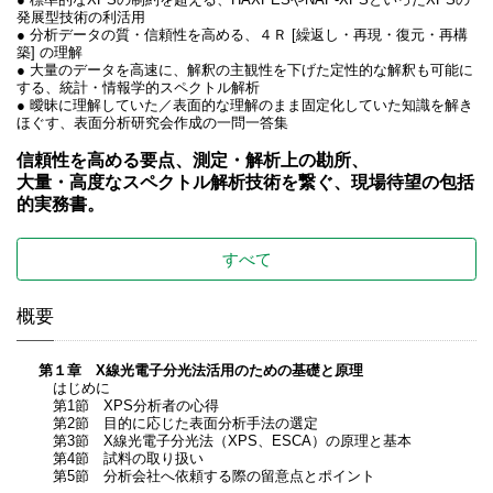
発展型技術の利活用
● 分析データの質・信頼性を高める、４Ｒ [繰返し・再現・復元・再構
築] の理解
● 大量のデータを高速に、解釈の主観性を下げた定性的な解釈も可能に
する、統計・情報学的スペクトル解析
● 曖昧に理解していた／表面的な理解のまま固定化していた知識を解き
ほぐす、表面分析研究会作成の一問一答集
信頼性を高める要点、測定・解析上の勘所、
大量・高度なスペクトル解析技術を繋ぐ、現場待望の包括
的実務書。
すべて
概要
第１章 X線光電子分光法活用のための基礎と原理
はじめに
第1節 XPS分析者の心得
第2節 目的に応じた表面分析手法の選定
第3節 X線光電子分光法（XPS、ESCA）の原理と基本
第4節 試料の取り扱い
第5節 分析会社へ依頼する際の留意点とポイント