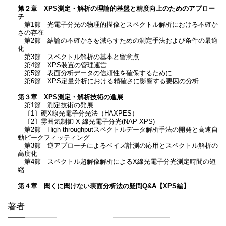
第２章 XPS測定・解析の理論的基盤と精度向上のためのアプロー
チ
第1節 光電子分光の物理的描像とスペクトル解析における不確か
さの存在
第2節 結論の不確かさを減らすための測定手法および条件の最適
化
第3節 スペクトル解析の基本と留意点
第4節 XPS装置の管理運営
第5節 表面分析データの信頼性を確保するために
第6節 XPS定量分析における精確さに影響する要因の分析
第３章 XPS測定・解析技術の進展
第1節 測定技術の発展
〔1〕硬X線光電子分光法（HAXPES）
〔2〕雰囲気制御 X 線光電子分光(NAP-XPS)
第2節 High-throughputスペクトルデータ解析手法の開発と高速自
動ピークフィッティング
第3節 逆アプローチによるベイズ計測の応用とスペクトル解析の
高度化
第4節 スペクトル超解像解析によるX線光電子分光測定時間の短
縮
第４章 聞くに聞けない表面分析法の疑問Q&A【XPS編】
著者