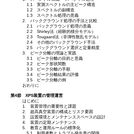
1.1 実測スペクトルの主ピーク構造
1.2 スペクトルの副構造
1.3 スペクトル処理の意義
2. バックグラウンド処理の手法と比較
2.1 バックグラウンド処理の意義
2.2 Shirley法（経験的積分モデル）
2.3 Tougaard法（非弾性散乱モデル）
2.4 その他のバックグラウンド手法
2.5 バックグラウンド選択と定量精度
3. ピーク分離の理論と実践
3.1 ピーク分離の目的と意義
3.2 ピーク形状関数
3.3 ピーク分離の手順
3.4 ピーク分離結果の評価
3.5 ピーク分離の例
おわりに
第4節 XPS装置の管理運営
はじめに
1. 装置管理の重要性と課題
2. 超高真空装置の構成とリスク要因
3. 設置環境とメンテナンススペースの設計
4. 装置の定期メンテナンス
5. 教育と運用ルールの標準化
5.1 利用者数とトラブル発生率の関係