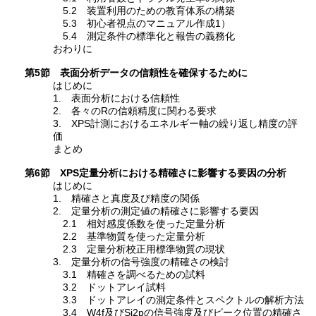
5.2 装置利用のための教育体系の構築
5.3 初心者視点のマニュアル作成1）
5.4 測定条件の標準化と報告の義務化
おわりに
第5節 表面分析データの信頼性を確保するために
はじめに
1. 表面分析における信頼性
2. 各々のRの信頼精度に関わる要求
3. XPS計測におけるエネルギー軸の繰り返し精度の評
価
まとめ
第6節 XPS定量分析における精確さに影響する要因の分析
はじめに
1. 精確さと真度及び精度の関係
2. 定量分析の測定値の精確さに影響する要因
2.1 相対感度係数を使った定量分析
2.2 基準物質を使った定量分析
2.3 定量分析校正用標準物質の現状
3. 定量分析の信号強度の精確さの検討
3.1 精確さを調べるための試料
3.2 ドットアレイ試料
3.3 ドットアレイの測定条件とスペクトルの解析方法
3.4 W4f及びSi2pの信号強度及びピーク位置の精確さ