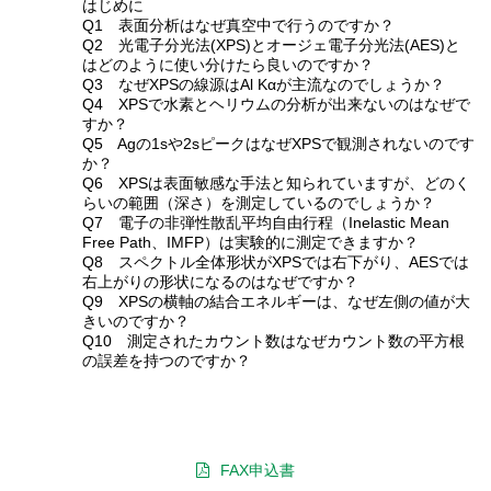
はじめに
Q1 表面分析はなぜ真空中で行うのですか？
Q2 光電子分光法(XPS)とオージェ電子分光法(AES)と
はどのように使い分けたら良いのですか？
Q3 なぜXPSの線源はAl Kαが主流なのでしょうか？
Q4 XPSで水素とヘリウムの分析が出来ないのはなぜで
すか？
Q5 Agの1sや2sピークはなぜXPSで観測されないのです
か？
Q6 XPSは表面敏感な手法と知られていますが、どのく
らいの範囲（深さ）を測定しているのでしょうか？
Q7 電子の非弾性散乱平均自由行程（Inelastic Mean
Free Path、IMFP）は実験的に測定できますか？
Q8 スペクトル全体形状がXPSでは右下がり、AESでは
右上がりの形状になるのはなぜですか？
Q9 XPSの横軸の結合エネルギーは、なぜ左側の値が大
きいのですか？
Q10 測定されたカウント数はなぜカウント数の平方根
の誤差を持つのですか？
FAX申込書