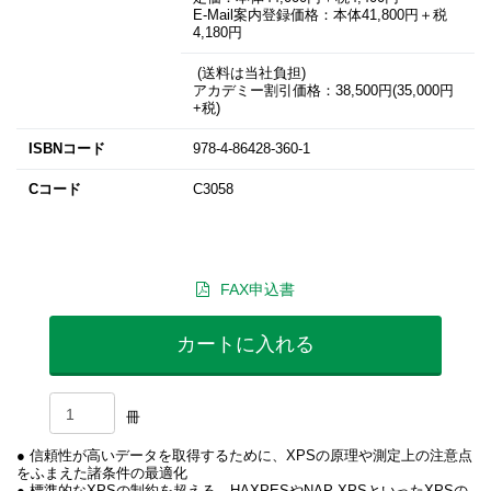
E-Mail案内登録価格：本体41,800円＋税
4,180円
(送料は当社負担)
アカデミー割引価格：38,500円(35,000円
+税)
ISBNコード
978-4-86428-360-1
Cコード
C3058
FAX申込書
カートに入れる
冊
●
信頼性が高いデータを取得するために、XPSの原理や測定上の注意点
をふまえた諸条件の最適化
● 標準的なXPSの制約を超える、HAXPESやNAP-XPSといったXPSの