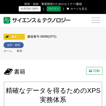
研究・技術・事業開発のためのセミナー/書籍
|
|
カートを見る
会員登録 (無料)
ログイン
書籍番号:M099(XPS)
書籍
化学・材料
ホーム
/
書籍
書籍
印刷
精確なデータを得るためのXPS
実務体系