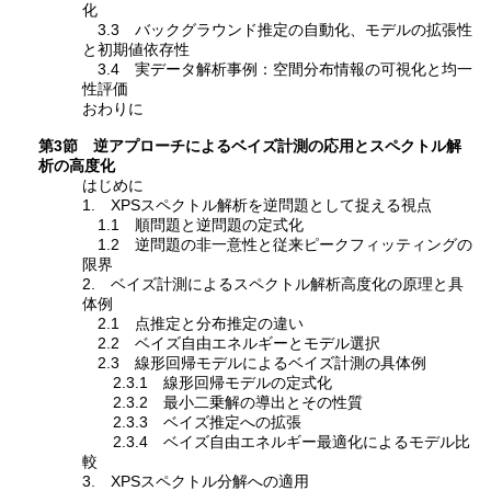
化
3.3 バックグラウンド推定の自動化、モデルの拡張性
と初期値依存性
3.4 実データ解析事例：空間分布情報の可視化と均一
性評価
おわりに
第3節 逆アプローチによるベイズ計測の応用とスペクトル解
析の高度化
はじめに
1. XPSスペクトル解析を逆問題として捉える視点
1.1 順問題と逆問題の定式化
1.2 逆問題の非一意性と従来ピークフィッティングの
限界
2. ベイズ計測によるスペクトル解析高度化の原理と具
体例
2.1 点推定と分布推定の違い
2.2 ベイズ自由エネルギーとモデル選択
2.3 線形回帰モデルによるベイズ計測の具体例
2.3.1 線形回帰モデルの定式化
2.3.2 最小二乗解の導出とその性質
2.3.3 ベイズ推定への拡張
2.3.4 ベイズ自由エネルギー最適化によるモデル比
較
3. XPSスペクトル分解への適用