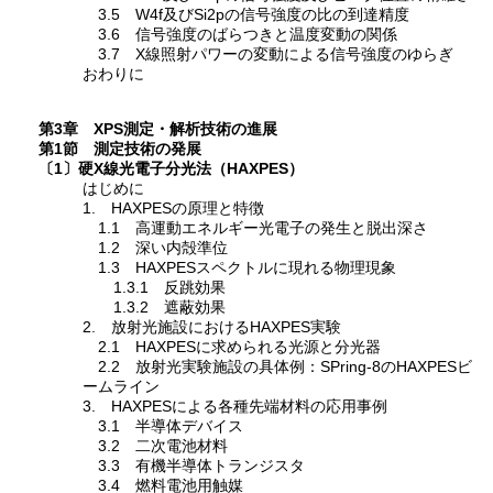
3.5 W4f及びSi2pの信号強度の比の到達精度
3.6 信号強度のばらつきと温度変動の関係
3.7 X線照射パワーの変動による信号強度のゆらぎ
おわりに
第3章 XPS測定・解析技術の進展
第1節 測定技術の発展
〔1〕硬X線光電子分光法（HAXPES）
はじめに
1. HAXPESの原理と特徴
1.1 高運動エネルギー光電子の発生と脱出深さ
1.2 深い内殻準位
1.3 HAXPESスペクトルに現れる物理現象
1.3.1 反跳効果
1.3.2 遮蔽効果
2. 放射光施設におけるHAXPES実験
2.1 HAXPESに求められる光源と分光器
2.2 放射光実験施設の具体例：SPring-8のHAXPESビ
ームライン
3. HAXPESによる各種先端材料の応用事例
3.1 半導体デバイス
3.2 二次電池材料
3.3 有機半導体トランジスタ
3.4 燃料電池用触媒