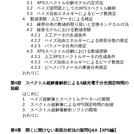
3.1 XPSスペクトル分解モデルの定式化
3.2 ベイズ逆問題としてのXPSスペクトル解析
3.3 ベイズ自由エネルギーによるピーク数推定
4. 数値実験：人工データによる検証
4.1 確率分布の数値的取り扱いと交換モンテカルロ法
4.2 線形モデルにおける数値実験
4.2.1 人工データの生成条件
4.2.2 ベイズ自由エネルギーによる雑音分散の推定
4.2.3 パラメータ分布の推定
4.3 XPSスペクトル分解における数値実験
4.3.1 人工XPSスペクトルデータの生成条件
4.3.2 ベイズ自由エネルギーによるピーク数推定
4.3.3 ピークパラメータの事後分布推定
おわりに
第4節 スペクトル超解像解析によるX線光電子分光測定時間の
短縮
はじめに
1. ベイズ超解像とスペクトルデータへの展開
2. スペクトル超解像によるXPS測定時間の短縮
3. スペクトル超解像解析ソフトの開発
おわりに
第4章 聞くに聞けない表面分析法の疑問Q&A【XPS編】