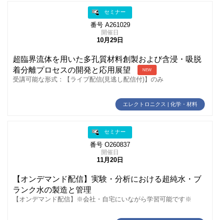
セミナー
番号 A261029
開催日
10月29日
超臨界流体を用いた多孔質材料創製および含浸・吸脱
着分離プロセスの開発と応用展望
NEW
受講可能な形式：【ライブ配信(見逃し配信付)】のみ
エレクトロニクス | 化学・材料
セミナー
番号 O260837
開催日
11月20日
【オンデマンド配信】実験・分析における超純水・ブ
ランク水の製造と管理
【オンデマンド配信】※会社・自宅にいながら学習可能です※