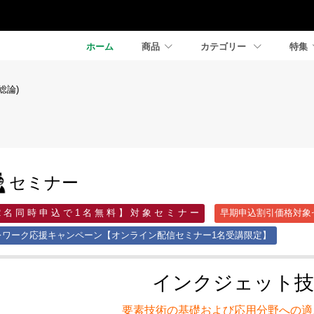
ホーム
商品
カテゴリー
特集
総論)
セミナー
2 名 同 時 申 込 で 1 名 無 料 】 対 象 セ ミ ナ ー
早期申込割引価格対象
レワーク応援キャンペーン【オンライン配信セミナー1名受講限定】
インクジェット技
要素技術の基礎および応用分野への適