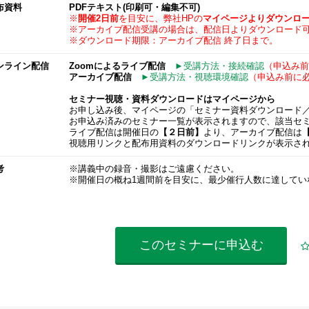
布資料
PDFテキスト(印刷可・編集不可)
※
開催2日前
を目安に、弊社HPの
マイページよりダウンロ
※アーカイブ配信受講の場合は、配信日よりダウンロード
※ダウンロード期限：アーカイブ配信 終了日まで。
ンライン配信
Zoomによるライブ配信
►受講方法・接続確認
（申込み前
アーカイブ配信
►受講方法・視聴環境確認
（申込み前に
セミナー視聴・資料ダウンロードはマイページから
お申し込み後、マイページの「セミナー資料ダウンロード
お申込み済みのセミナー一覧が表示されますので、該当セ
ライブ配信は開催日の
【２日前】
より、アーカイブ配信は
視聴用リンクと配布用資料のダウンロードリンクが表示さ
考
※講義中の録音・撮影はご遠慮ください。
※開催日の概ね1週間前を目安に、最少催行人数に達してい
このセミナーに
申込む