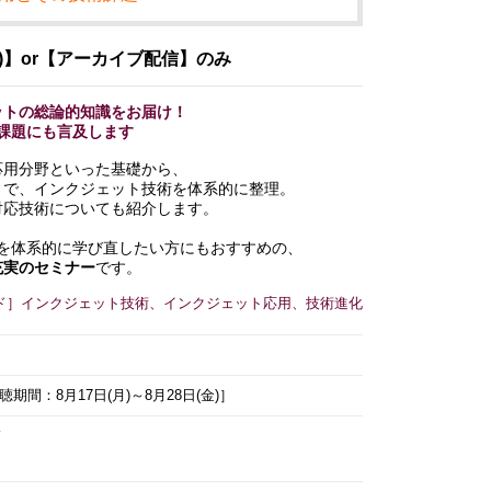
)】or【アーカイブ配信】のみ
ットの総論的知識をお届け！
課題にも言及します
応用分野といった基礎から、
まで、インクジェット技術を体系的に整理。
対応技術についても紹介します。
を体系的に学び直したい方にもおすすめの、
充実のセミナー
です。
ド］インクジェット技術、インクジェット応用、技術進化
間：8月17日(月)～8月28日(金)］
て