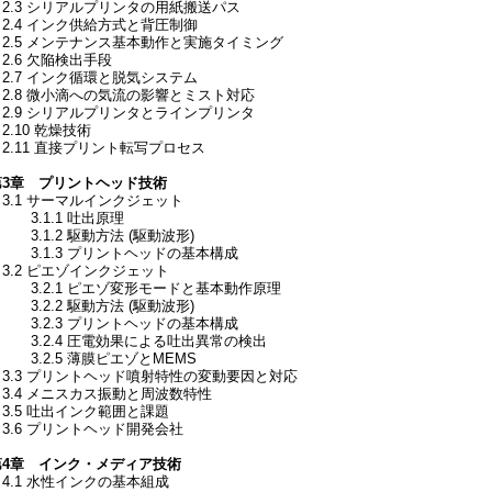
2.3 シリアルプリンタの用紙搬送パス
2.4 インク供給方式と背圧制御
2.5 メンテナンス基本動作と実施タイミング
2.6 欠陥検出手段
2.7 インク循環と脱気システム
2.8 微小滴への気流の影響とミスト対応
2.9 シリアルプリンタとラインプリンタ
.10 乾燥技術
2.11 直接プリント転写プロセス
第3章 プリントヘッド技術
3.1 サーマルインクジェット
3.1.1 吐出原理
3.1.2 駆動方法 (駆動波形)
3.1.3 プリントヘッドの基本構成
3.2 ピエゾインクジェット
3.2.1 ピエゾ変形モードと基本動作原理
3.2.2 駆動方法 (駆動波形)
3.2.3 プリントヘッドの基本構成
3.2.4 圧電効果による吐出異常の検出
3.2.5 薄膜ピエゾとMEMS
3.3 プリントヘッド噴射特性の変動要因と対応
3.4 メニスカス振動と周波数特性
3.5 吐出インク範囲と課題
3.6 プリントヘッド開発会社
第4章 インク・メディア技術
4.1 水性インクの基本組成