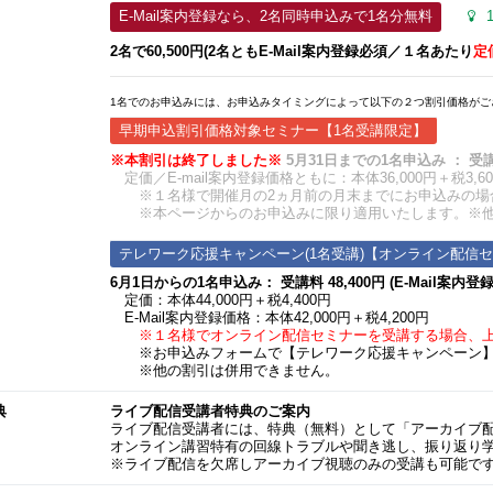
E-Mail案内登録なら、2名同時申込みで1名分無料
2名で60,500円(2名ともE-Mail案内登録必須​／１名あたり
定
1名でのお申込みには、お申込みタイミングによって以下の２つ割引価格がご
早期申込割引価格対象セミナー【1名受講限定】
※本割引は終了しました※
5月31日までの1名申込み ： 受講料 
定価／E-mail案内登録価格ともに：本体36,000円＋税3,60
※１名様で開催月の2ヵ月前の月末までにお申込みの場
※本ページからのお申込みに限り適用いたします。※他
テレワーク応援キャンペーン(1名受講)【オンライン配信
6月1日からの1名申込み： 受講料 48,400円 (E-Mail案内登録価
定価：本体44,000円＋税4,400円
E-Mail案内登録価格：本体42,000円＋税4,200円
※１名様でオンライン配信セミナーを受講する場合、
※お申込みフォームで【テレワーク応援キャンペーン】
※他の割引は併用できません。
典
ライブ配信受講者特典のご案内
ライブ配信受講者には、特典（無料）として「アーカイブ
オンライン講習特有の回線トラブルや聞き逃し、振り返り
※ライブ配信を欠席しアーカイブ視聴のみの受講も可能で