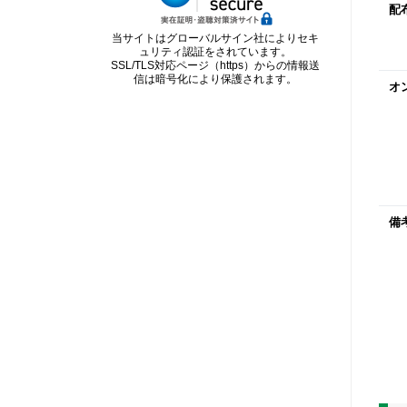
配
当サイトはグローバルサイン社によりセキ
ュリティ認証をされています。
SSL/TLS対応ページ（https）からの情報送
信は暗号化により保護されます。
オ
備