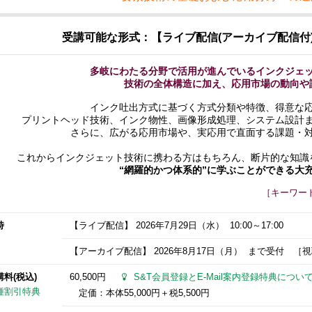
受講可能な形式：【ライブ配信(アーカイブ配信付
多岐にわたる分野で活用が進んでいるインクジェ
技術の全体構造に加え、応用市場の動向や
インク吐出方式に基づく方式分類や特徴、得意な
プリントヘッド技術、インク物性、画像形成処理、システム設計
さらに、広がる応用市場や、実応用で直面する課題・
これからインクジェット技術に携わる方はもちろん、断片的な知識
“網羅的かつ体系的”に学ぶことができる大
［キーワー
時
【ライブ配信】
2026年7月29日
（水） 10:00～17:00
【アーカイブ配信】
2026年8月17日
（月） まで受付 ［視聴期
講料(税込)
60,500円
S&T会員登録とE-Mail案内登録特典につい
種割引特典
定価：本体55,000円＋税5,500円