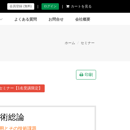
|
|
カートを見る
会員登録 (無料)
ログイン
よくある質問
お問合せ
会社概要
ホーム
/
セミナー
印刷
セミナー【1名受講限定】
術総論
用とその技術課題