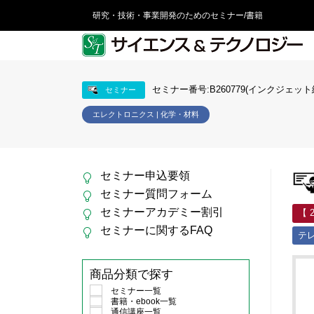
研究・技術・事業開発のためのセミナー/書籍
セミナー番号:B260779(インクジェット
セミナー
エレクトロニクス | 化学・材料
セミナー申込要領
セミナー質問フォーム
セミナーアカデミー割引
【 
セミナーに関するFAQ
テ
商品分類で探す
セミナー一覧
書籍・ebook一覧
通信講座一覧