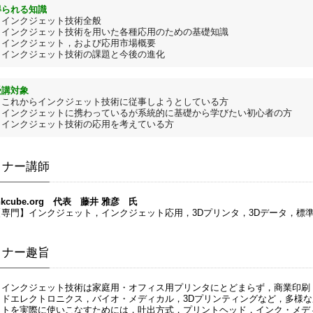
得られる知識
・インクジェット技術全般
・インクジェット技術を用いた各種応用のための基礎知識
・インクジェット，および応用市場概要
・インクジェット技術の課題と今後の進化
受講対象
・これからインクジェット技術に従事しようとしている方
・インクジェットに携わっているが系統的に基礎から学びたい初心者の方
・インクジェット技術の応用を考えている方
ミナー講師
nkcube.org 代表 藤井 雅彦
氏
【専門】インクジェット，インクジェット応用，3Dプリンタ，3Dデータ，標
ミナー趣旨
インクジェット技術は家庭用・オフィス用プリンタにとどまらず，商業印刷
ッドエレクトロニクス，バイオ・メディカル，3Dプリンティングなど，多様
ットを実際に使いこなすためには，吐出方式，プリントヘッド，インク・メデ