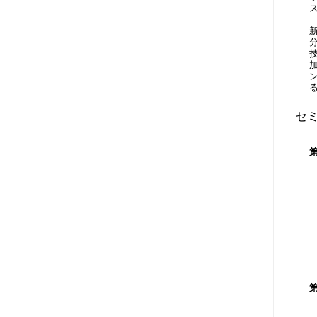
セ
1
1