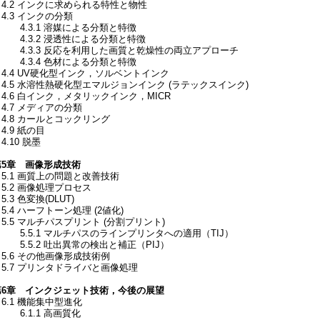
4.2 インクに求められる特性と物性
4.3 インクの分類
4.3.1 溶媒による分類と特徴
4.3.2 浸透性による分類と特徴
4.3.3 反応を利用した画質と乾燥性の両立アプローチ
4.3.4 色材による分類と特徴
4.4 UV硬化型インク，ソルベントインク
4.5 水溶性熱硬化型エマルジョンインク (ラテックスインク)
4.6 白インク，メタリックインク，MICR
4.7 メディアの分類
4.8 カールとコックリング
.9 紙の目
.10 脱墨
第5章 画像形成技術
5.1 画質上の問題と改善技術
5.2 画像処理プロセス
.3 色変換(DLUT)
.4 ハーフトーン処理 (2値化)
.5 マルチパスプリント (分割プリント)
5.5.1 マルチパスのラインプリンタへの適用（TIJ）
5.5.2 吐出異常の検出と補正（PIJ）
5.6 その他画像形成技術例
5.7 プリンタドライバと画像処理
第6章 インクジェット技術，今後の展望
6.1 機能集中型進化
6.1.1 高画質化