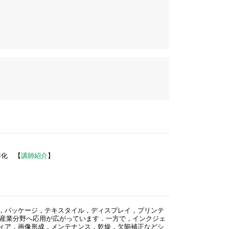
準化 【
講師紹介
】
，パッケージ，テキスタイル，ディスプレイ，プリンテ
な産業分野へ応用が広がっています．一方で，インクジェ
ィア，画像形成，メンテナンス，乾燥，欠陥補正などシ