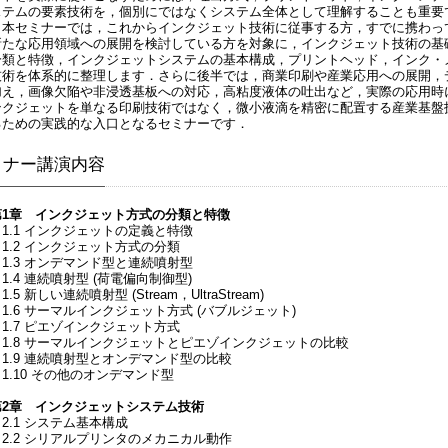
ステムの要素技術を，個別にではなくシステム全体として理解することも重要
本セミナーでは，これからインクジェット技術に従事する方，すでに携わっ
新たな応用領域への展開を検討している方を対象に，インクジェット技術の基
分類と特徴，インクジェットシステムの基本構成，プリントヘッド，インク・
技術を体系的に整理します．さらに後半では，商業印刷や産業応用への展開，
加え，画像欠陥や非浸透基板への対応，高粘度液体の吐出など，実際の応用時
ンクジェットを単なる印刷技術ではなく，微小液滴を精密に配置する産業基盤
るための実践的な入口となるセミナーです．
ミナー講演内容
第1章 インクジェット方式の分類と特徴
1.1 インクジェットの定義と特徴
1.2 インクジェット方式の分類
1.3 オンデマンド型と連続噴射型
.4 連続噴射型 (荷電偏向制御型)
.5 新しい連続噴射型 (Stream，UltraStream)
1.6 サーマルインクジェット方式 (バブルジェット)
1.7 ピエゾインクジェット方式
1.8 サーマルインクジェットとピエゾインクジェットの比較
1.9 連続噴射型とオンデマンド型の比較
1.10 その他のオンデマンド型
第2章 インクジェットシステム技術
2.1 システム基本構成
2.2 シリアルプリンタのメカニカル動作