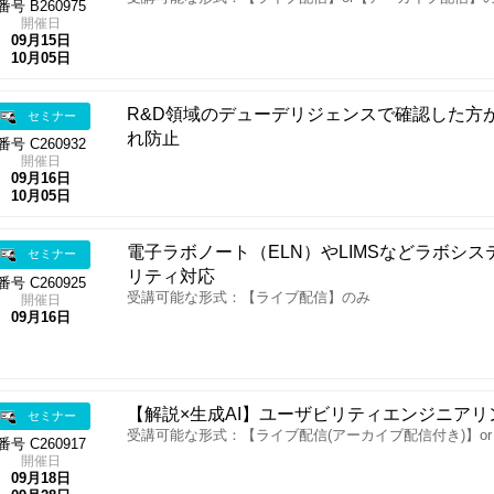
番号 B260975
開催日
09月15日
10月05日
R&D領域のデューデリジェンスで確認した方
セミナー
れ防止
番号 C260932
開催日
09月16日
10月05日
電子ラボノート（ELN）やLIMSなどラボシ
セミナー
リティ対応
番号 C260925
受講可能な形式：【ライブ配信】のみ
開催日
09月16日
【解説×生成AI】ユーザビリティエンジニアリ
セミナー
受講可能な形式：【ライブ配信(アーカイブ配信付き)】o
番号 C260917
開催日
09月18日