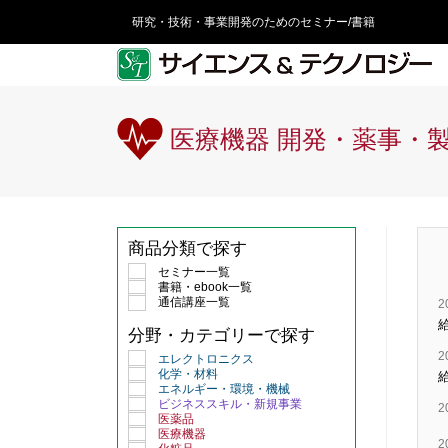
研究・技術・事業開発のためのセミナー/書籍
医療機器 開発・薬事・
商品分類で探す
セミナー一覧
書籍・ebook一覧
通信講座一覧
2
分野・カテゴリーで探す
2
エレクトロニクス
化学・材料
エネルギー・環境・機械
ビジネススキル・新規事業
2
医薬品
医療機器
2