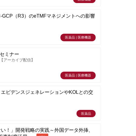
-GCP（R3）のeTMFマネジメントへの影響
医薬品 | 医療機器
1セミナー
r【アーカイブ配信】
医薬品 | 医療機器
エビデンスジェネレーションやKOLとの交
医薬品
ない！」開発戦略の実践～外国データ外挿、