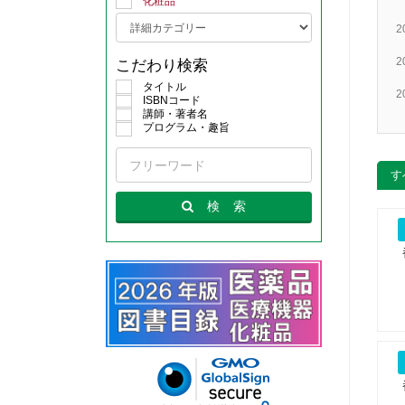
化粧品
2
2
こだわり検索
タイトル
2
ISBNコード
講師・著者名
プログラム・趣旨
す
検
索