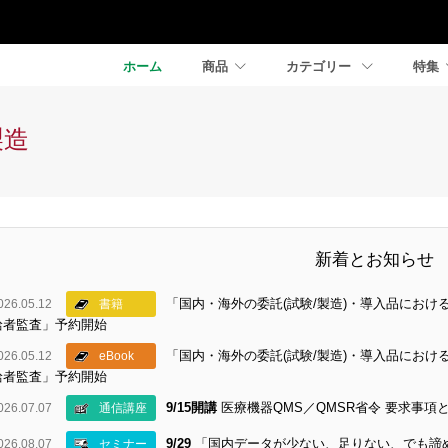
ホーム
商品
カテゴリー
特集
製造
新着とお知らせ
「国内・海外の委託(試験/製造)・導入品にお
026.05.12
書籍
給者監査」予約開始
「国内・海外の委託(試験/製造)・導入品にお
026.05.12
eBook
給者監査」予約開始
9/15開講
医療機器QMS／QMSR省令 要求事
026.07.07
通信講座
9/29
「国内データが少ない、足りない、でも諦
026.08.07
セミナー