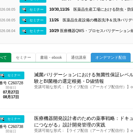
10/30,11/26
医薬品生産工場における防虫・防鼠
026.08.05
セミナー
11/26
医薬品生産設備の機器洗浄＆洗浄バリデ
026.08.05
セミナー
10/29
医療機器QMS・プロセスバリデーション
026.08.04
セミナー
べて
セミナー
書籍・ebook
通信講座
オンデマンド配信
滅菌バリデーションにおける無菌性保証レベ
セミナー
験とBI菌種の選定根拠・D値情報
番号 C260728
受講可能な形式：【ライブ配信（アーカイブ配信付）】o
開催日
07月27日
08月17日
医療機器開発設計者のための薬事戦略：ドキュ
セミナー
につながる』設計開発管理の実践
番号 C260738
受講可能な形式：【ライブ配信（アーカイブ配信付）】o
開催日