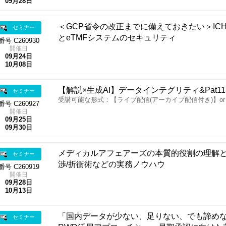
09月28日
＜GCP省令の改正までに備えておきたい＞ICH
セミナー
とeTMFシステムのセキュリティ
番号 C260930
開催日
09月24日
10月08日
【解説×生成AI】データインテグリティ&Pat1
セミナー
受講可能な形式：【ライブ配信(アーカイブ配信付き)】o
番号 C260927
開催日
09月25日
09月30日
メディカルアフェアーズの本質的役割の理解と
セミナー
渉/折衝術などの実務ノウハウ
番号 C260919
開催日
09月28日
10月13日
「国内データが少ない、足りない、でも諦め
セミナー