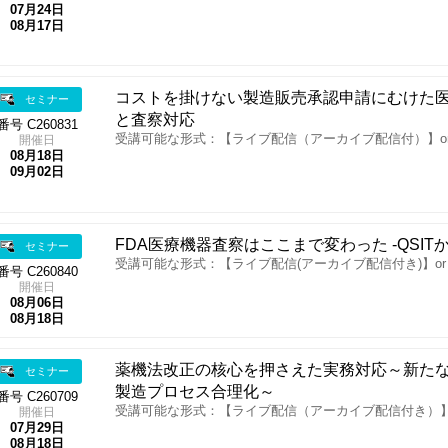
07月24日
08月17日
コストを掛けない製造販売承認申請にむけた医
セミナー
と査察対応
番号 C260831
受講可能な形式：【ライブ配信（アーカイブ配信付）】o
開催日
08月18日
09月02日
FDA医療機器査察はここまで変わった -QSITから新
セミナー
受講可能な形式：【ライブ配信(アーカイブ配信付き)】o
番号 C260840
開催日
08月06日
08月18日
薬機法改正の核心を押さえた実務対応～新た
セミナー
製造プロセス合理化～
番号 C260709
受講可能な形式：【ライブ配信（アーカイブ配信付き）】
開催日
07月29日
08月18日