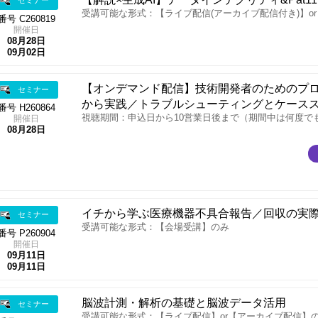
セミナー
受講可能な形式：【ライブ配信(アーカイブ配信付き)】o
番号 C260819
開催日
08月28日
09月02日
【オンデマンド配信】技術開発者のためのプ
セミナー
から実践／トラブルシューティングとケース
番号 H260864
視聴期間：申込日から10営業日後まで（期間中は何度で
開催日
08月28日
イチから学ぶ医療機器不具合報告／回収の実
セミナー
受講可能な形式：【会場受講】のみ
番号 P260904
開催日
09月11日
09月11日
脳波計測・解析の基礎と脳波データ活用
セミナー
受講可能な形式：【ライブ配信】or【アーカイブ配信】