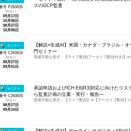
スのGCP監査
番号 P260835
開催日
09月17日
10月06日
08月27日
10月06日
【解説×生成AI】米国・カナダ・ブラジル・
セミナー
門セミナー
番号 C260818
受講可能な形式：【ライブ配信(アーカイブ配信付き)】o
開催日
08月27日
09月01日
承認申請およびICH E6(R3)対応に向けた
セミナー
ら監査計画の立案・実行・報告―
番号 C260835
受講可能な形式：【ライブ配信】or【アーカイブ配信】
開催日
08月27日
09月10日
【解説×生成AI】データインテグリティ&Pat1