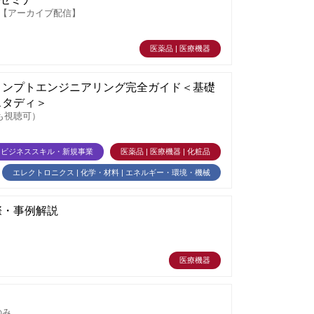
r【アーカイブ配信】
医薬品 | 医療機器
ロンプトエンジニアリング完全ガイド＜基礎
スタディ＞
も視聴可）
ビジネススキル・新規事業
医薬品 | 医療機器 | 化粧品
エレクトロニクス | 化学・材料 | エネルギー・環境・機械
際・事例解説
医療機器
のみ