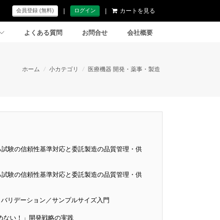
|
|
カートを見る
会員登録 (無料)
ログイン
よくある質問
お問合せ
会社概要
ホーム
/
小カテゴリ
/
医療機器 開発・薬事・製造
ける試験の信頼性基準対応と委託製造の品質管理・供
ける試験の信頼性基準対応と委託製造の品質管理・供
項とバリデーション／サンプルサイズ入門
めない！」開発戦略の実践