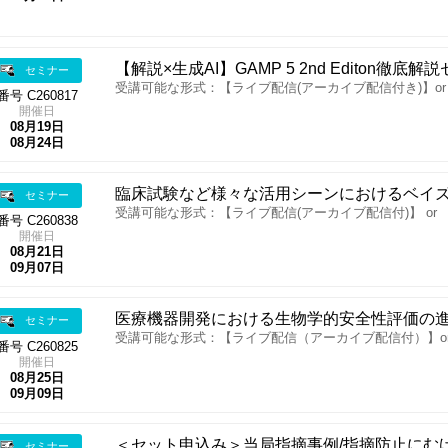
【解説×生成AI】GAMP 5 2nd Editon徹底解
セミナー
受講可能な形式：【ライブ配信(アーカイブ配信付き)】o
番号 C260817
開催日
08月19日
08月24日
臨床試験など様々な活用シーンにおけるベイ
セミナー
受講可能な形式：【ライブ配信(アーカイブ配信付)】 or
番号 C260838
開催日
08月21日
09月07日
医療機器開発における生物学的安全性評価の
セミナー
受講可能な形式：【ライブ配信（アーカイブ配信付）】o
番号 C260825
開催日
08月25日
09月09日
＜セット申込み＞当局指摘事例/指摘防止にむけ
セミナー