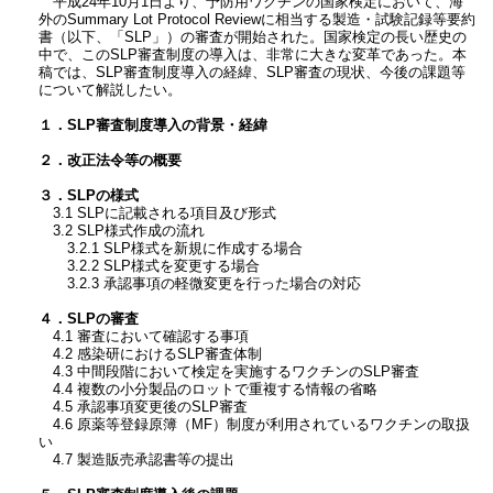
平成24年10月1日より、予防用ワクチンの国家検定において、海
外のSummary Lot Protocol Reviewに相当する製造・試験記録等要約
書（以下、「SLP」）の審査が開始された。国家検定の長い歴史の
中で、このSLP審査制度の導入は、非常に大きな変革であった。本
稿では、SLP審査制度導入の経緯、SLP審査の現状、今後の課題等
について解説したい。
１．SLP審査制度導入の背景・経緯
２．改正法令等の概要
３．SLPの様式
3.1 SLPに記載される項目及び形式
3.2 SLP様式作成の流れ
3.2.1 SLP様式を新規に作成する場合
3.2.2 SLP様式を変更する場合
3.2.3 承認事項の軽微変更を行った場合の対応
４．SLPの審査
4.1 審査において確認する事項
4.2 感染研におけるSLP審査体制
4.3 中間段階において検定を実施するワクチンのSLP審査
4.4 複数の小分製品のロットで重複する情報の省略
4.5 承認事項変更後のSLP審査
4.6 原薬等登録原簿（MF）制度が利用されているワクチンの取扱
い
4.7 製造販売承認書等の提出