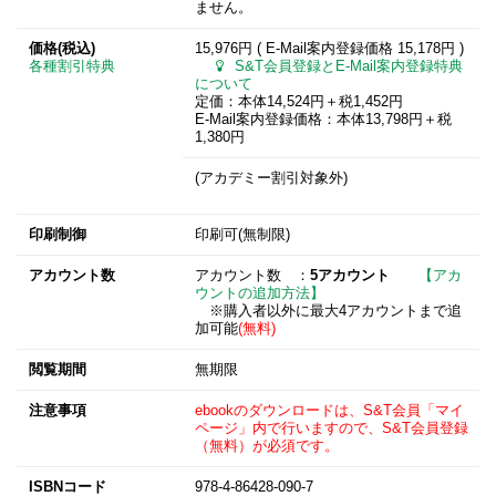
ません。
価格(税込)
15,976円 ( E-Mail案内登録価格
15,178円
)
各種割引特典
S&T会員登録とE-Mail案内登録特典
について
定価：本体14,524円＋税1,452円
E-Mail案内登録価格：本体13,798円＋税
1,380円
(アカデミー割引対象外)
印刷制御
印刷可(無制限)
アカウント数
アカウント数 ：
5アカウント
【アカ
ウントの追加方法】
※購入者以外に最大4アカウントまで追
加可能
(無料)
閲覧期間
無期限
注意事項
ebookのダウンロードは、S&T会員「マイ
ページ」内で行いますので、S&T会員登録
（無料）が必須です。
ISBNコード
978-4-86428-090-7