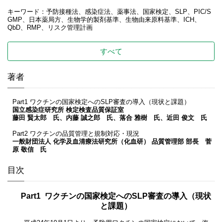
キーワード：予防接種法、感染症法、薬事法、国家検定、SLP、PIC/S
GMP、日本薬局方、生物学的製剤基準、生物由来原料基準、ICH、
QbD、RMP、リスク管理計画
すべて
著者
Part1 ワクチンの国家検定へのSLP審査の導入（現状と課題）
国立感染症研究所 検定検査品質保証室
藤田 賢太郎 氏、内藤 誠之郎 氏、落合 雅樹 氏、近田 俊文 氏
Part2 ワクチンの品質管理と規制対応・現況
一般財団法人
化学及血清療法研究所（化血研） 品質管理部 部長 菅
原 敬信 氏
目次
Part1 ワクチンの国家検定へのSLP審査の導入（現状
と課題）