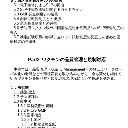
５．SLP審査制度導入後の課題
5.1 電子媒体によるSLPの提出
5.2 SLP様式作成等に関するガイドライン
5.3 GMP調査制度との連携
5.4 副反応報告制度との連携
5.5 承認審査制度との連携
5.6 予防用ワクチン以外の国家検定対象医薬品へのSLP審査制度の
導入
5.7 検定試験項目の削減、全ロット試験制度の見直しを含めた国
家検定の効率化
Part2 ワクチンの品質管理と規制対応
本稿では、品質管理（Quality Management）の観点より、グロー
バル化の進展などの環境変化も取り込みながら、今も変化し続けて
いるワクチンを取り巻く規制環境の現況について概説を試みる。
１．法規制
1.1 感染症法
1.2 予防接種法
1.3 薬事法
1.3.1 開発段階の規制
1.3.2 PIC/S GMP
1.3.3 国家検定
1.3.3.1 SLP
1.3.3.2 検定合格証紙