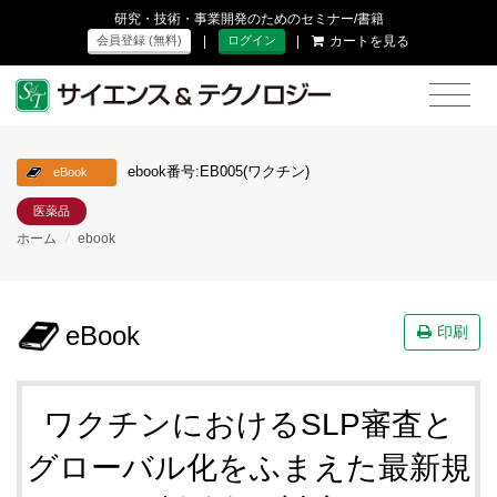
研究・技術・事業開発のためのセミナー/書籍
|
|
カートを見る
会員登録 (無料)
ログイン
ebook番号:EB005(ワクチン)
eBook
医薬品
ホーム
/
ebook
eBook
印刷
ワクチンにおけるSLP審査と
グローバル化をふまえた最新規