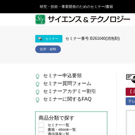
研究・技術・事業開発のためのセミナー/書籍
セミナー番号:B261040(消泡剤)
セミナー
化学・材料
セミナー申込要領
セミナー質問フォーム
セミナーアカデミー割引
【 
セミナーに関するFAQ
テ
商品分類で探す
セミナー一覧
書籍・ebook一覧
通信講座一覧