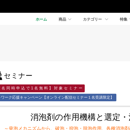
ホーム
商品
カテゴリー
特集
セミナー
2 名 同 時 申 込 で 1 名 無 料 】 対 象 セ ミ ナ ー
レワーク応援キャンペーン【オンライン配信セミナー１名受講限定】
消泡剤の作用機構と選定・
～発泡メカニズムから、破泡・抑泡・脱泡作用、各種消泡剤