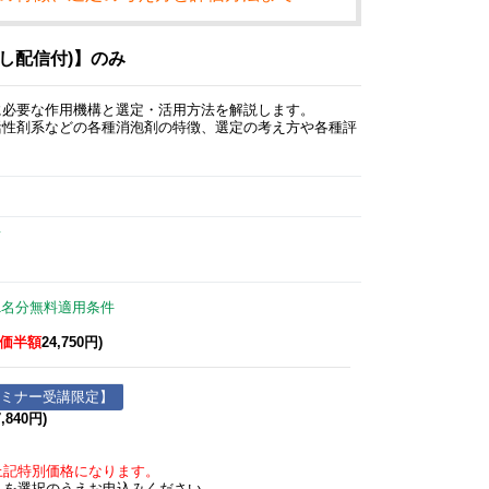
し配信付)】のみ
に必要な作用機構と選定・活用方法を解説します。
活性剤系などの各種消泡剤の特徴、選定の考え方や各種評
て
1名分無料適用条件
価半額
24,750円)
セミナー受講限定】
840円)
記特別価格になります。