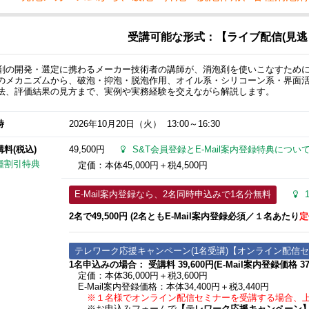
受講可能な形式：【ライブ配信(見逃
剤の開発・選定に携わるメーカー技術者の講師が、消泡剤を使いこなすため
のメカニズムから、破泡・抑泡・脱泡作用、オイル系・シリコーン系・界面
法、評価結果の見方まで、実例や実務経験を交えながら解説します。
時
2026年10月20日
（火） 13:00～16:30
講料(税込)
49,500円
S&T会員登録とE-Mail案内登録特典につい
種割引特典
定価：本体45,000円＋税4,500円
E-Mail案内登録なら、2名同時申込みで1名分無料
2名で49,500円 (2名ともE-Mail案内登録必須​／１名あたり
定
テレワーク応援キャンペーン(1名受講)【オンライン配信
1名申込みの場合： 受講料 39,600円(E-Mail案内登録価格 37,
定価：本体36,000円＋税3,600円
E-Mail案内登録価格：本体34,400円＋税3,440円
※１名様でオンライン配信セミナーを受講する場合、上