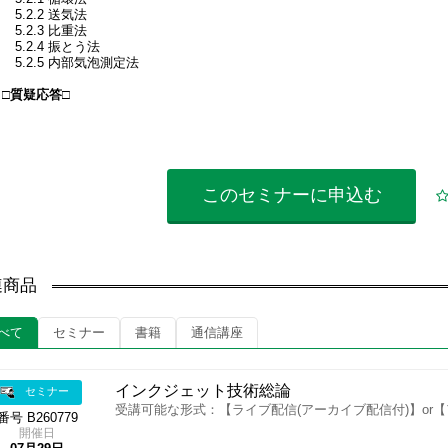
.2.2 送気法
.2.3 比重法
5.2.4 振とう法
5.2.5 内部気泡測定法
□質疑応答□
このセミナーに
申込む
連商品
べて
セミナー
書籍
通信講座
インクジェット技術総論
セミナー
受講可能な形式：【ライブ配信(アーカイブ配信付)】or
番号 B260779
開催日