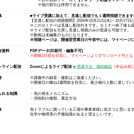
※お申込みフォームで
【テレワーク応援キャンペーン
※他の割引は併用できません。
典
■ライブ受講に加えて、見逃し配信でも１週間視聴できます
【見逃し配信の視聴期間】2026年10月21日(水)～10月27日(
※このセミナーは見逃し配信付きです。セミナー終了後も
※ライブ配信を欠席し見逃し視聴のみの受講も可能です。
※動画は未編集のものになります。
※視聴ページは、開催翌営業日の午前中には、マイページ
布資料
PDFデータ(印刷可・編集不可)
※開催2日前を目安に、マイページよりダウンロード可とな
ンライン配信
Zoomによるライブ配信
►受講方法・接続確認
（申込み前
考
※講義中の録音・撮影はご遠慮ください。
※開催日の概ね1週間前を目安に、最少催行人数に達してい
られる知識
・泡の発生メカニズム
・消泡剤の種類、選定方法
象
泡トラブルに困っている工場や事業者様に役立つと思いま
化学や物理系の予備知識があると望ましいです。