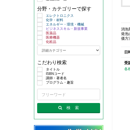
分野・カテゴリーで探す
エレクトロニクス
化学・材料
エネルギー・環境・機械
ビジネススキル・新規事業
消泡
医薬品
発泡
医療機器
価方
化粧品
日
こだわり検索
受
各
タイトル
ISBNコード
講師・著者名
プログラム・趣旨
検
索