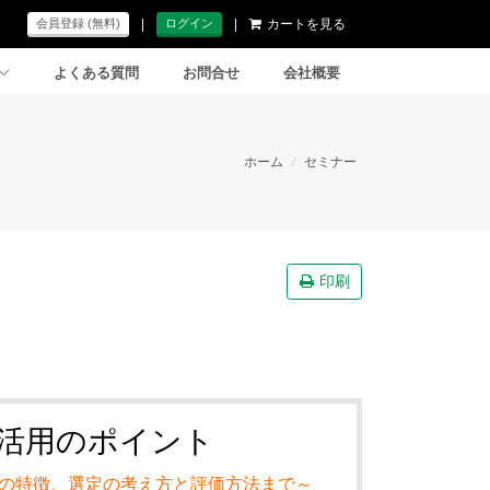
|
|
カートを見る
会員登録 (無料)
ログイン
よくある質問
お問合せ
会社概要
ホーム
/
セミナー
印刷
活用のポイント
の特徴、選定の考え方と評価方法まで～