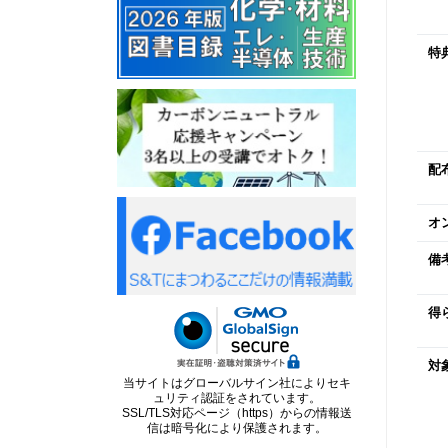
特
配
オ
備
得
対
当サイトはグローバルサイン社によりセキ
ュリティ認証をされています。
SSL/TLS対応ページ（https）からの情報送
信は暗号化により保護されます。