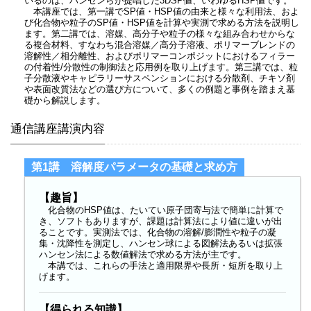
いるのは、ハンセンらが提唱した3DSP値、いわゆるHSP値です。
本講座では、第一講でSP値・HSP値の由来と様々な利用法、およ
び化合物や粒子のSP値・HSP値を計算や実測で求める方法を説明し
ます。第二講では、溶媒、高分子や粒子の様々な組み合わせからな
る複合材料、すなわち混合溶媒／高分子溶液、ポリマーブレンドの
溶解性／相分離性、およびポリマーコンポジットにおけるフィラー
の付着性/分散性の制御法と応用例を取り上げます。第三講では、粒
子分散液やキャピラリーサスペンションにおける分散剤、チキソ剤
や表面改質法などの選び方について、多くの例題と事例を踏まえ基
礎から解説します。
通信講座講演内容
第1講 溶解度パラメータの基礎と求め方
【趣旨】
化合物のHSP値は、たいてい原子団寄与法で簡単に計算で
き、ソフトもありますが、課題は計算法により値に違いが出
ることです。実測法では、化合物の溶解/膨潤性や粒子の凝
集・沈降性を測定し、ハンセン球による図解法あるいは拡張
ハンセン法による数値解法で求める方法が主です。
本講では、これらの手法と適用限界や長所・短所を取り上
げます。
【得られる知識】