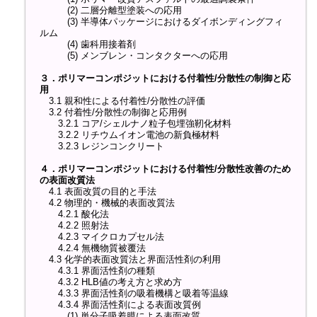
(2) 二層分離型塗装への応用
(3) 半導体パッケージにおけるダイボンディングフィ
ルム
(4) 歯科用接着剤
(5) メンブレン・コンタクターへの応用
３．ポリマーコンポジットにおける付着性/分散性の制御と応
用
3.1 親和性による付着性/分散性の評価
3.2 付着性/分散性の制御と応用例
3.2.1 コア/シェルナノ粒子包埋強靭化材料
3.2.2 リチウムイオン電池の新負極材料
3.2.3 レジンコンクリート
４．ポリマーコンポジットにおける付着性/分散性改善のため
の表面改質法
4.1 表面改質の目的と手法
4.2 物理的・機械的表面改質法
4.2.1 酸化法
4.2.2 照射法
4.2.3 マイクロカプセル法
4.2.4 無機物質被覆法
4.3 化学的表面改質法と界面活性剤の利用
4.3.1 界面活性剤の種類
4.3.2 HLB値の考え方と求め方
4.3.3 界面活性剤の吸着機構と吸着等温線
4.3.4 界面活性剤による表面改質例
(1) 単分子吸着膜による表面改質