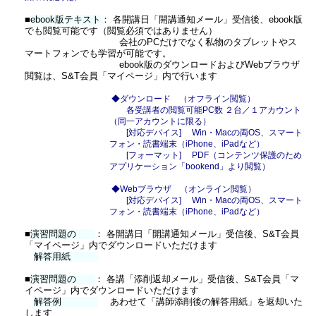
■
ebook版テキスト
： 各開講日「開講通知メール」受信後、ebook版
でも閲覧可能です（閲覧必須ではありません）
会社のPCだけでなく私物のタブレットやス
マートフォンでも学習が可能です。
ebook版のダウンロードおよびWebブラウザ
閲覧は、S&T会員「マイページ」内で行います
◆ダウンロード （オフライン閲覧）
各受講者の閲覧可能PC数 ２台／１アカウント
（同一アカウントに限る）
[対応デバイス] Win・Macの両OS、スマート
フォン・読書端末（iPhone、iPadなど）
[フォーマット] PDF（コンテンツ保護のため
アプリケーション「bookend」より閲覧）
◆Webブラウザ （オンライン閲覧）
[対応デバイス] Win・Macの両OS、スマート
フォン・読書端末（iPhone、iPadなど）
■
演習問題の
： 各開講日「開講通知メール」受信後、S&T会員
「マイページ」内でダウンロードいただけます
解答用紙
■
演習問題の
： 各講「添削返却メール」受信後、S&T会員「マ
イページ」内でダウンロードいただけます
解答例
あわせて「講師添削後の解答用紙」を返却いた
します