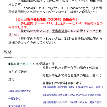
・通信講座の受講では弊社S&T 会員「マイページ」機能を使
用します。
（ebook版テキストのダウンロード(bookend使用)、演習問
題解答用紙など各種データのダウンロード、講師への質問など）
【E-mail案内登録価格（5%OFF）適用条件】
・弊社案内（E-mail+DM、またはE-mailかDM）希望の場合の
み適用します。
・複数名のお申込みは、
受講者全員
の案内希望チェックが必
須です。
・弊社案内を希望されない方は、S&T 会員登録の際に案内方
法欄のチェックを外してください。
教材
■
製本版テキスト
： 各受講者１冊
・複数お申込みで同一住所の場合：代表者に
まとめて送付
・複数お申込みで異なる住所の場合：各々に
送付
・各開講日の2営業日前に発送
（第1講開講日の2営業日前15：00以降の申込み：開講日
1営業日前の発送予定）
（第1講開講日の当日15：00までの申込み：開講日当日
の発送予定）
（第1講開講日の当日15：00以降の申込み：開講日翌営
業日の発送予定）