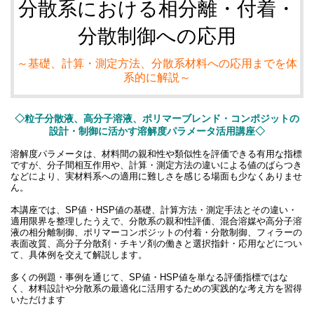
分散系における相分離・付着・
分散制御への応用
～基礎、計算・測定方法、分散系材料への応用までを体
系的に解説～
◇粒子分散液、高分子溶液、ポリマーブレンド・コンポジットの
設計・制御に活かす溶解度パラメータ活用講座◇
溶解度パラメータは、材料間の親和性や類似性を評価できる有用な指標
ですが、分子間相互作用や、計算・測定方法の違いによる値のばらつき
などにより、実材料系への適用に難しさを感じる場面も少なくありませ
ん。
本講座では、SP値・HSP値の基礎、計算方法・測定手法とその違い・
適用限界を整理したうえで、分散系の親和性評価、混合溶媒や高分子溶
液の相分離制御、ポリマーコンポジットの付着・分散制御、フィラーの
表面改質、高分子分散剤・チキソ剤の働きと選択指針・応用などについ
て、具体例を交えて解説します。
多くの例題・事例を通じて、SP値・HSP値を単なる評価指標ではな
く、材料設計や分散系の最適化に活用するための実践的な考え方を習得
いただけます