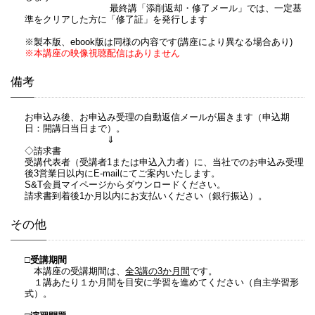
最終講「添削返却・修了メール」では、一定基
準をクリアした方に「修了証」を発行します
※製本版、ebook版は同様の内容です(講座により異なる場合あり)
※本講座の映像視聴配信はありません
備考
お申込み後、お申込み受理の自動返信メールが届きます（申込期
日：開講日当日まで）。
⇓
◇請求書
受講代表者（受講者1または申込入力者）に、当社でのお申込み受理
後3営業日以内にE-mailにてご案内いたします。
S&T会員マイページからダウンロードください。
請求書到着後1か月以内にお支払いください（銀行振込）。
その他
□受講期間
本講座の受講期間は、
全3講の3か月間
です。
１講あたり１か月間を目安に学習を進めてください（自主学習形
式）。