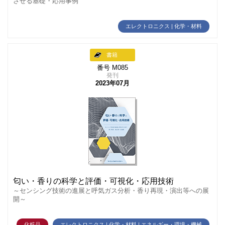
させる基礎・応用事例
エレクトロニクス | 化学・材料
書籍
番号 M085
発刊
2023年07月
匂い・香りの科学と評価・可視化・応用技術
～センシング技術の進展と呼気ガス分析・香り再現・演出等への展
開～
化粧品
エレクトロニクス | 化学・材料 | エネルギー・環境・機械