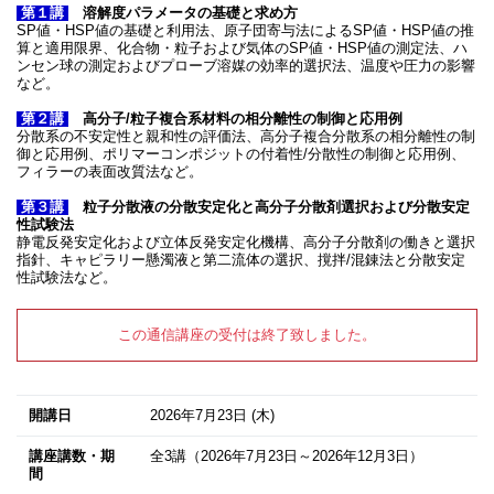
第１講
溶解度パラメータの基礎と求め方
SP値・HSP値の基礎と利用法、原子団寄与法によるSP値・HSP値の推
算と適用限界、化合物・粒子および気体のSP値・HSP値の測定法、ハ
ンセン球の測定およびプローブ溶媒の効率的選択法、温度や圧力の影響
など。
第２講
高分子/粒子複合系材料の相分離性の制御と応用例
分散系の不安定性と親和性の評価法、高分子複合分散系の相分離性の制
御と応用例、ポリマーコンポジットの付着性/分散性の制御と応用例、
フィラーの表面改質法など。
第３講
粒子分散液の分散安定化と高分子分散剤選択および分散安定
性試験法
静電反発安定化および立体反発安定化機構、高分子分散剤の働きと選択
指針、キャピラリー懸濁液と第二流体の選択、撹拌/混錬法と分散安定
性試験法など。
この通信講座の受付は終了致しました。
開講日
2026年7月23日
(木)
講座講数・期
全3講（2026年7月23日～2026年12月3日）
間