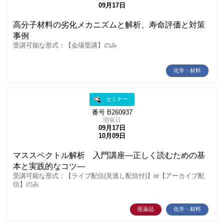
09月17日
高分子材料の劣化メカニズムと解析、寿命評価と対策
事例
受講可能な形式：【会場受講】のみ
化学・材料
セミナー
番号 B260937
開催日
09月17日
10月09日
マススペクトル解析 入門講座―正しく読むための基
本と実践的なコツ―
受講可能な形式：【ライブ配信(見逃し配信付)】or【アーカイブ配
信】のみ
医薬品
化学・材料