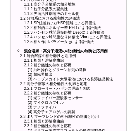
1.1.1 高分子分散系の相分離性
1.1.2 粒子分散系の凝集性
1.1.3 界面活性剤溶液のミセル化
1.2 分散系における親和性の評価法
1.2.1 SP値差およびHSP距離による評価法
1.2.2 相対的エネルギー差 RED による評価法
1.2.3 ハンセン球間最短距離 Dsepによる評価法
1.2.4 ハンセン球間重なり体積比 Vint による評価法
1.2.5 相互作用パラメータ χによる評価法
２．混合溶媒・高分子溶液の相分離性の制御と応用例
2.1 混合溶媒の相分離性と応用例
2.1.1 相図と溶解度曲線
2.1.2 相分離性の制御と応用
(1) 抽出操作とグリーン抽剤の選択
(2) 超臨界抽出
(3) ペロブスカイト太陽電池における貧溶媒晶析法
2.2 高分子溶液の相分離性の制御と応用
2.2.1 フローリー・ハギンス理論と相図
2.2.2 相分離性の制御と応用
(1) 光ファイバー型酸素センサー
(2) マイクロカプセル
(3) ナノファイバー
(4) 高分子エアロゲルの調製
2.3 ポリマーブレンドの相分離性の制御と応用
2.3.1 相図と溶解度曲線
2.3.2 相分離性の制御と応用
(1) ポリマー改質アスファルトの最適調製条件