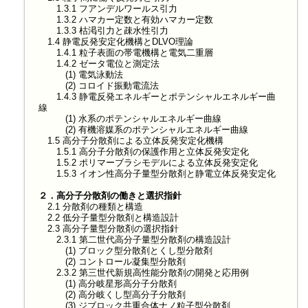
1.3.1 フアンデルワールス引力
1.3.2 ハマカー定数と有効ハマカー定数
1.3.3 枯渇引力と疎水性引力
1.4 静電反発安定化機構とDLVO理論
1.4.1 粒子表面の帯電機構と電気二重層
1.4.2 ゼータ電位と測定法
(1) 電気泳動法
(2) コロイド振動電流法
1.4.3 静電反発エネルギーとポテンシャルエネルギー曲
線
(1) 水系のポテンシャルエネルギー曲線
(2) 有機溶媒系のポテンシャルエネルギー曲線
1.5 高分子分散剤による立体反発安定化機構
1.5.1 高分子分散剤の保護作用と立体反発安定化
1.5.2 ポリマーブラシモデルによる立体反発安定化
1.5.3 イオン性高分子量型分散剤と静電立体反発安定化
２．高分子分散剤の働きと選択指針
2.1 分散剤の種類と構造
2.2 低分子量型分散剤と構造設計
2.3 高分子量型分散剤の選択指針
2.3.1 第二世代高分子量型分散剤の構造設計
(1) ブロック型分散剤とくし型分散剤
(2) コントロール凝集型分散剤
2.3.2 第三世代新規高性能分散剤の開発と応用例
(1) 高分岐星形高分子分散剤
(2) 高分岐くし型高分子分散剤
(3) ジブロック共重合体ナノ粒子型分散剤