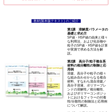
教材(製本版テキスト) のご紹介
第1講 溶解度パラメータの
基礎と求め方
SP値・HSP値の由来と様々
な利用法、および化合物や
粒子のSP値・HSP値を計算
や実測で求める方法を解
説。
第2講 高分子/粒子複合系
材料の相分離性の制御と応
用例
溶媒、高分子や粒子の様々
な組み合わせからなる複合
材料、すなわち混合溶媒／
高分子溶液、ポリマーブレ
ンドの溶解性／相分離性、
およびポリマーコンポジッ
トにおけるフィラーの付着
性/分散性の制御法と応用例
について解説。