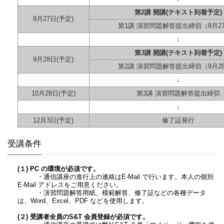
第2講 開講(テキスト到着予定)
8月27
日
(予定)
第1講 演習問題解答提出締切（8月2
↓
第3講 開講(テキスト到着予定)
9月28日
(予定)
第2講 演習問題解答提出締切（9月2
↓
10月28
日
(予定)
第3講 演習問題解答提出締切
↓
12月3日(予定)
修了証発行
受講条件
(１) PC の環境が必須です。
・通信講座の進行上の連絡はE-Mail で行います。本人の個別
E-Mail アドレスをご用意ください。
・演習問題解答用紙、模範解答、修了証などの各種データ
は、Word、Excel、PDF などを使用します。
(２) 受講者全員のS&T 会員登録が必須です。