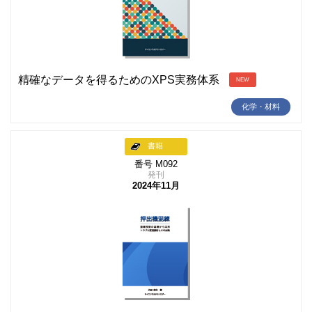
精確なデータを得るためのXPS実務体系
NEW
化学・材料
書籍
番号 M092
発刊
2024年11月