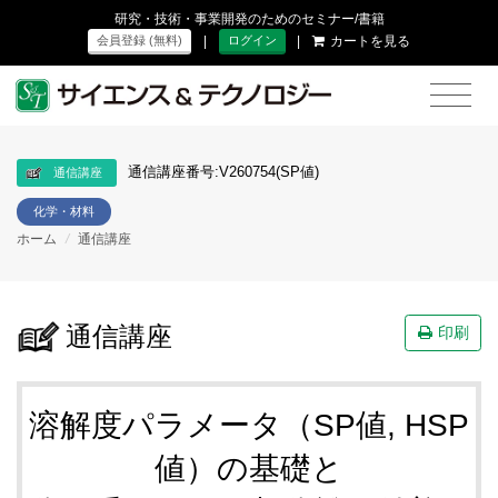
研究・技術・事業開発のためのセミナー/書籍
|
|
カートを見る
会員登録 (無料)
ログイン
通信講座番号:V260754(SP値)
通信講座
化学・材料
ホーム
/
通信講座
通信講座
印刷
溶解度パラメータ（SP値, HSP
値）の基礎と