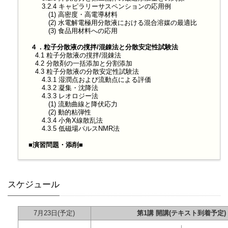
3.2.4 キャピラリーサスペンションの応用例
(1) 高密度・高電導材料
(2) 水電解電極用分散液における混合溶媒の最適比
(3) 食品用材料への応用
４．粒子分散液の撹拌/混錬法と分散安定性試験法
4.1 粒子分散液の撹拌/混錬法
4.2 分散剤の一括添加と分割添加
4.3 粒子分散液の分散安定性試験法
4.3.1 湿潤点および流動点による評価
4.3.2 凝集・沈降法
4.3.3 レオロジー法
(1) 流動曲線と降伏応力
(2) 動的粘弾性
4.3.4 小角X線散乱法
4.3.5 低磁場パルスNMR法
■演習問題・添削■
スケジュール
7月23日
(予定)
第1講 開講(テキスト到着予定)
↓