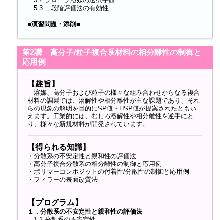
5.2 プローブ溶媒の選択手順
5.3 二段階評価法の有効性
■演習問題・添削■
第2講 高分子/粒子複合系材料の相分離性の制御と
応用例
【趣旨】
溶媒、高分子および粒子の様々な組み合わせからなる複合
材料の調製では、溶解性や相分離性が主な課題であり、それ
らの現象の解明を目的にSP値・HSP値が提案されたともい
えます。工業的には、むしろ溶解性や相分離性を逆手にと
り、様々な新規材料が開発されています。
【得られる知識】
・分散系の不安定性と親和性の評価法
・高分子複合分散系の相分離性の制御と応用例
・ポリマーコンポジットの付着性/分散性の制御と応用例
・フィラーの表面改質法
【プログラム】
１．分散系の不安定性と親和性の評価法
1.1 分散系の不安定性