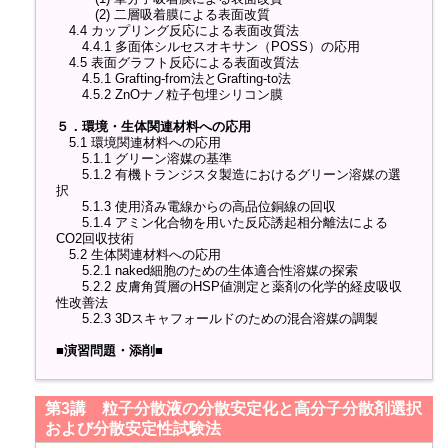
(2) 二層吸着膜による表面改質
4.4 カップリング反応による表面改質法
4.4.1 多面体シルセスオキサン（POSS）の応用
4.5 表面グラフト反応による表面改質法
4.5.1 Grafting-from法とGrafting-to法
4.5.2 ZnOナノ粒子包埋シリコン膜
５．環境・生体関連材料への応用
5.1 環境関連材料への応用
5.1.1 グリーン溶媒の基準
5.1.2 有機トランジスタ製造におけるグリーン溶媒の選
択
5.1.3 使用済み電線からの高品位銅線の回収
5.1.4 アミン化合物を用いた反応誘起相分離法による
CO2回収技術
5.2 生体関連材料への応用
5.2.1 naked細胞のための生体適合性溶媒の探索
5.2.2 皮膚角質層のHSP値測定と薬剤の化学的経皮吸収
性改善法
5.2.3 3Dスキャフォールドのための混合溶媒の調製
■演習問題・添削■
第3講 粒子分散液の分散安定化と高分子分散剤選択
および分散安定性試験法