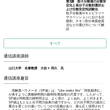
第3講 粒子分散液の分散安
定化と高分子分散剤選択お
よび分散安定性試験法
粒子分散液やキャピラリー
サスペンションにおける分
散剤、チキソ剤や表面改質
法などの選び方について解
説
すべて
通信講座講師
山口大学 名誉教授 大佐々 邦久 氏
通信講座趣旨
溶解度パラメータ（SP値）は、“Like seeks like”「同気相求む」
が表すように異種材料間の親和性/類似性の尺度です。したがって、
SP値が同程度の材料同士は、よく溶け、よくぬれ、よく付きます。
SP値はもともと分子間力由来の値ですから、どの分子間力の成分に
重点を置くかの違いでいくつかの定義があり、最も広く採用されて