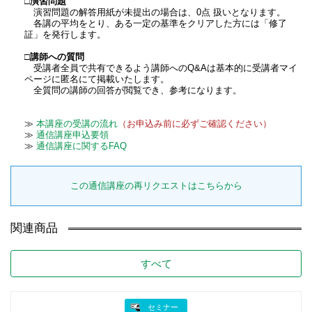
□演習問題
演習問題の解答用紙が未提出の場合は、0点 扱いとなります。
各講の平均をとり、ある一定の基準をクリアした方には「修了
証」を発行します。
□講師への質問
受講者全員で共有できるよう講師へのQ&Aは基本的に受講者マイ
ページに匿名にて掲載いたします。
全質問の講師の回答が閲覧でき、参考になります。
≫
本講座の受講の流れ
（お申込み前に必ずご確認ください）
≫
通信講座申込要領
≫
通信講座に関するFAQ
この通信講座の再リクエストはこちらから
関連商品
すべて
セミナー