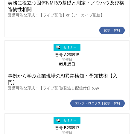
実務に役立つ固体NMRの基礎と測定・ノウハウ及び構
造物性相関
受講可能な形式：【ライブ配信】or【アーカイブ配信】
化学・材料
セミナー
番号 A260915
開催日
09月15日
事例から学ぶ産業現場のAI異常検知・予知技術【入
門】
受講可能な形式：【ライブ配信(見逃し配信付)】のみ
エレクトロニクス | 化学・材料
セミナー
番号 B260917
開催日