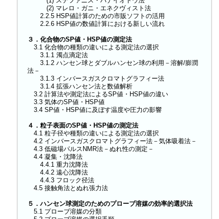
(1) ステファニス・パナイオトウ法
(2) マレロ・ガニ・エネクヴィスト法
2.2.5 HSP値計算のための市販ソフトの活用
2.2.6 HSP値の数値計算における新しい流れ
３．化合物のSP値・HSP値の測定法
3.1 化合物の種類の違いによる測定法の選択
3.1.1 濁点滴定法
3.1.2 ハンセン球とダブルハンセン球の利用－溶解/膨潤
法－
3.1.3 インバースガスクロマトグラフィー法
3.1.4 拡張ハンセン法と数値解析
3.2 計算法や測定法によるSP値・HSP値の違い
3.3 気体のSP値・HSP値
3.4 SP値・HSP値に及ぼす温度や圧力の影響
４．粒子表面のSP値・HSP値の測定法
4.1 粒子径や種類の違いによる測定法の選択
4.2 インバースガスクロマトグラフィー法
－気体吸着法－
4.3 低磁場パルスNMR法
－ぬれ性の測定－
4.4 凝集・沈降法
4.4.1 重力沈降法
4.4.2 遠心沈降法
4.4.3 フロック径法
4.5 接触角法とぬれ張力法
５．ハンセン球測定のためのプローブ溶媒の効率的選択法
5.1 プローブ溶媒の分類