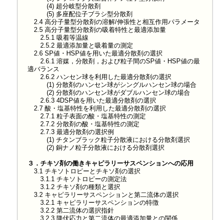
(4) 超分岐型分散剤
(5) 多座配位子ブラシ型分散剤
2.4 高分子量型分散剤の溶解/伸張性と相互作用パラメータ
2.5 高分子量型分散剤の吸着特性と最適添加量
2.5.1 吸着等温線
2.5.2 最適添加量と吸着量の測定
2.6 SP値・HSP値を用いた最適分散剤の選択
2.6.1 溶媒，分散剤，および粒子間のSP値・HSP値の最
適バランス
2.6.2 ハンセン球を利用した最適分散剤の選択
(1) 分散剤のハンセン球がシングルハンセン球の場合
(2) 分散剤のハンセン球がダブルハンセン球の場合
2.6.3 4DSP値を用いた最適分散剤の選択
2.7 酸・塩基特性を利用した最適分散剤の選択
2.7.1 粒子表面の酸・塩基特性の測定
2.7.2 分散剤の酸・塩基特性の測定
2.7.3 最適分散剤の選択例
(1) チタンブラック粒子分散液における分散剤選択
(2) 銅ナノ粒子分散液における分散剤選択
３．チキソ剤の働きキャピラリーサスペンションへの応用
3.1 チキソトロピーとチキソ剤の選択
3.1.1 チキソトロピーの測定法
3.1.2 チキソ剤の種類と選択
3.2 キャピラリーサスペンションと第二流体の選択
3.2.1 キャピラリーサスペンションの特徴
3.2.2 第二流体の選択指針
3.2.3 降伏応力と第二流体の最適添加量との関係