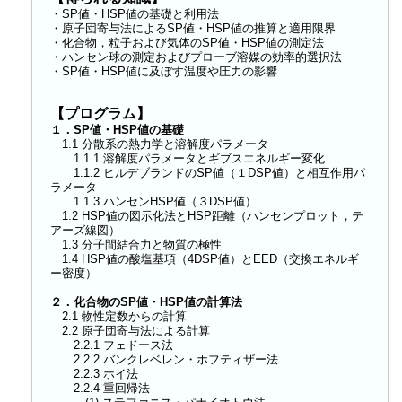
・SP値・HSP値の基礎と利用法
・原子団寄与法によるSP値・HSP値の推算と適用限界
・化合物，粒子および気体のSP値・HSP値の測定法
・ハンセン球の測定およびプローブ溶媒の効率的選択法
・SP値・HSP値に及ぼす温度や圧力の影響
【プログラム】
１．SP値・HSP値の基礎
1.1 分散系の熱力学と溶解度パラメータ
1.1.1 溶解度パラメータとギブスエネルギー変化
1.1.2 ヒルデブランドのSP値（１DSP値）と相互作用パ
ラメータ
1.1.3 ハンセンHSP値（３DSP値）
1.2 HSP値の図示化法とHSP距離（ハンセンプロット，テ
アーズ線図）
1.3 分子間結合力と物質の極性
1.4 HSP値の酸塩基項（4DSP値）とEED（交換エネルギ
ー密度）
２．化合物のSP値・HSP値の計算法
2.1 物性定数からの計算
2.2 原子団寄与法による計算
2.2.1 フェドース法
2.2.2 バンクレベレン・ホフティザー法
2.2.3 ホイ法
2.2.4 重回帰法