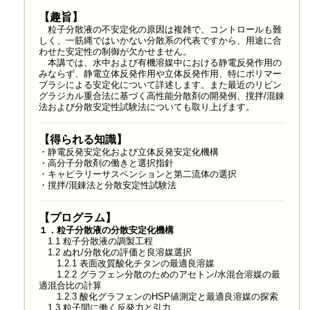
【趣旨】
粒子分散液の不安定化の原因は複雑で、コントロールも難
しく、一筋縄ではいかない分散系の代表ですから、用途に合
わせた安定性の制御が欠かせません。
本講では、水中および有機溶媒中における静電反発作用の
みならず、静電立体反発作用や立体反発作用、特にポリマー
ブラシによる安定化について詳述します。また最近のリビン
グラジカル重合法に基づく高性能分散剤の開発例、撹拌/混錬
法および分散安定性試験法についても取り上げます。
【得られる知識】
・静電反発安定化および立体反発安定化機構
・高分子分散剤の働きと選択指針
・キャピラリーサスペンションと第二流体の選択
・撹拌/混錬法と分散安定性試験法
【プログラム】
１．粒子分散液の分散安定化機構
1.1 粒子分散液の調製工程
1.2 ぬれ/分散化の評価と良溶媒選択
1.2.1 表面改質酸化チタンの最適良溶媒
1.2.2 グラフェン分散のためのアセトン/水混合溶媒の最
適混合比の計算
1.2.3 酸化グラフェンのHSP値測定と最適良溶媒の探索
1.3 粒子間に働く
反発力と引力