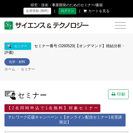
研究・技術・事業開発のためのセミナー/書籍
|
|
カートを見る
会員登録 (無料)
ログイン
セミナー番号:O260520(【オンデマンド】焼結分析・
セミナー
評価)
化学・材料
ホーム
/
セミナー
セミナー
印刷
【 2 名 同 時 申 込 で 1 名 無 料 】 対 象 セ ミ ナ ー
テレワーク応援キャンペーン（【オンライン配信セミナー1名受講
限定】