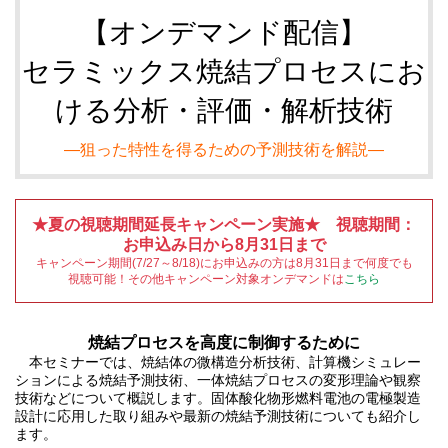
【オンデマンド配信】
セラミックス焼結プロセスにお
ける分析・評価・解析技術
―狙った特性を得るための予測技術を解説―
★夏の視聴期間延長キャンペーン実施★ 視聴期間：
お申込み日から8月31日まで
キャンペーン期間(7/27～8/18)にお申込みの方は8月31日まで何度でも
視聴可能！その他キャンペーン対象オンデマンドは
こちら
焼結プロセスを高度に制御するために
本セミナーでは、焼結体の微構造分析技術、計算機シミュレー
ションによる焼結予測技術、一体焼結プロセスの変形理論や観察
技術などについて概説します。固体酸化物形燃料電池の電極製造
設計に応用した取り組みや最新の焼結予測技術についても紹介し
ます。