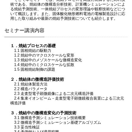
術である、焼結体の微構造分析技術、計算機シミュレーションによ
る焼結予測技術、一体焼結プロセスの変形理論や観察技術などにつ
いて概説します。また、固体酸化物形燃料電池の電極製造設計に応
用した取り組みや最新の焼結予測技術についても紹介します。
セミナー講演内容
１．焼結プロセスの基礎
1.1 固相焼結の駆動力
1.2 焼結中のマクロスケールな変形
1.3 焼結中のメゾスケールな微構造変化
1.4 焼結中のミクロスケールな拡散
1.5 固相焼結制御の課題
２．焼結体の微構造評価技術
2.1 焼結体製造方法
2.2 構造パラメータ
2.3 走査型電子顕微鏡像による二次元構造評価
2.4 集束イオンビーム－走査型電子顕微鏡複合装置による三次元
構造評価
３．焼結中の微構造変化の予測技術
3.1 微構造予測シミュレーション技術概要
3.2 微構造予測シミュレーション基礎アルゴリズム
3.3 妥当性検証
3.4 予測例および適用範囲