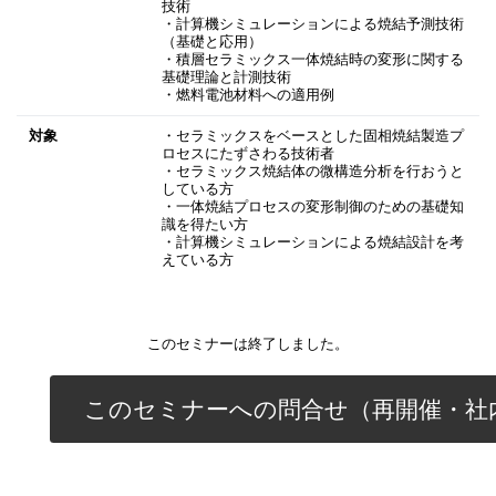
技術
・計算機シミュレーションによる焼結予測技術
（基礎と応用）
・積層セラミックス一体焼結時の変形に関する
基礎理論と計測技術
・燃料電池材料への適用例
対象
・セラミックスをベースとした固相焼結製造プ
ロセスにたずさわる技術者
・セラミックス焼結体の微構造分析を行おうと
している方
・一体焼結プロセスの変形制御のための基礎知
識を得たい方
・計算機シミュレーションによる焼結設計を考
えている方
このセミナーは終了しました。
このセミナーへの問合せ（再開催・社