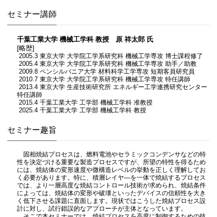
セミナー講師
千葉工業大学 機械工学科 教授 原 祥太郎 氏
[略歴]
2005.3 東京大学 大学院工学系研究科 機械工学専攻 博士課程修了
2005.4 東京大学 大学院工学系研究科 機械工学専攻 助手／助教
2009.8 ペンシルバニア大学 材料科学工学専攻 短期客員研究員
2010.7 東京大学 大学院工学系研究科 機械工学専攻 特任講師
2013.4 東京大学 生産技術研究所 エネルギー工学連携研究センター
特任講師
2015.4 千葉工業大学 工学部 機械工学科 准教授
2025.4 千葉工業大学 工学部 機械工学科 教授
セミナー趣旨
固相焼結プロセスは、燃料電池やセラミックコンデンサなどの特
性を決定づける重要な製造プロセスですが、所望の特性を得るため
には、焼結体の変形速度や微構造レベルの挙動を正しく理解してお
く必要があります。特に、積層レイヤ―を一体で焼結するプロセス
では、より一層高度な焼結コントロール技術が求められ、焼結条件
によっては、焼結体の変形や破壊といったデバイスの信頼性を大き
く低下させる課題に直面します。現状ではこうした焼結プロセス設
計に対し、試行錯誤的なアプローチが主体となっています。
そこで本セミナーでは、焼結プロセスを高度に制御するための技