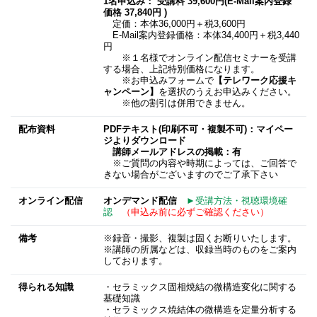
1名申込み： 受講料 39,600円(E-Mail案内登録
価格 37,840円 )
定価：本体36,000円＋税3,600円
E-Mail案内登録価格：本体34,400円＋税3,440
円
※１名様でオンライン配信セミナーを受講
する場合、上記特別価格になります。
※お申込みフォームで
【テレワーク応援キ
ャンペーン】
を選択のうえお申込みください。
※他の割引は併用できません。
配布資料
PDFテキスト(印刷不可・複製不可)：マイペー
ジよりダウンロード
講師メールアドレスの掲載：有
※ご質問の内容や時期によっては、ご回答で
きない場合がございますのでご了承下さい
オンライン配信
オンデマンド配信
►受講方法・視聴環境確
認
（申込み前に必ずご確認ください）
備考
※録音・撮影、複製は固くお断りいたします。
※講師の所属などは、収録当時のものをご案内
しております。
得られる知識
・セラミックス固相焼結の微構造変化に関する
基礎知識
・セラミックス焼結体の微構造を定量分析する