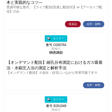
本と実践的なコツ―
受講可能な形式：【ライブ配信(見逃し配信付)】or【アーカイブ配
信】のみ
医薬品
化学・材料
セミナー
番号 O260764
開催日
09月28日
【オンデマンド配信】細孔分布測定におけるガス吸着
法・水銀圧入法の測定と解析手法
【オンデマンド配信】※会社・自宅にいながら学習可能です※
化学・材料
セミナー
番号 B261049
開催日