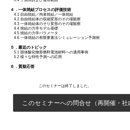
４．一体焼結プロセスの評価技術
4.1 自由焼結／拘束焼結／一体焼結
4.2 自由焼結体の収縮変形のその場観察
4.3 一体焼結体のそり変形のその場観察
4.4 焼結の力学モデル基礎
4.5 焼結の力学パラメータ
4.6 一体焼結の有限要素法シミュレーション予測例
５．最近のトピック
5.1 固体酸化物形燃料電池材料への適用事例
5.2 様々な特性予測への応用
６．質疑応答
このセミナーは終了しました。
このセミナーへの問合せ（再開催・社