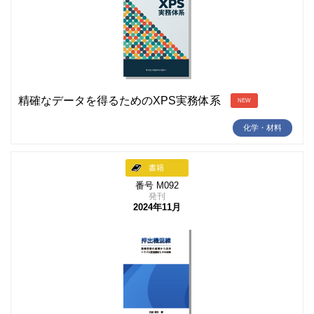
精確なデータを得るためのXPS実務体系
NEW
化学・材料
書籍
番号 M092
発刊
2024年11月