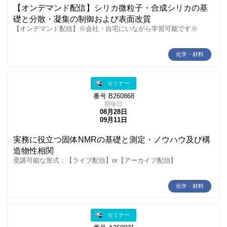
【オンデマンド配信】シリカ微粒子・合成シリカの基
礎と分散・凝集の制御および表面改質
【オンデマンド配信】※会社・自宅にいながら学習可能です※
化学・材料
セミナー
番号 B260868
開催日
08月28日
09月11日
実務に役立つ固体NMRの基礎と測定・ノウハウ及び構
造物性相関
受講可能な形式：【ライブ配信】or【アーカイブ配信】
化学・材料
セミナー