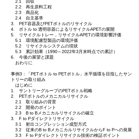
2.1 回収
2.2 再生原料工程
2.3 商品化
2.4 自主基準
3. PET容器及びPETボトルのリサイクル
4. ボトル to 透明容器によるリサイクルAPETの展開
5. リサイクルトレー，リサイクルAPETの環境影響評価
5.1 環境配慮型製品の環境評価
5.2 リサイクルシステムの現状
5.3 累計効果（1990～2022年3月末時点での累計）
6. 今後の展望と課題
おわりに
事例3：「PETボトル to PETボトル」水平循環を目指したサン
トリーの取り組み
はじめに
1. サントリーグループのPETボトル戦略
2. PETボトルのメカニカルリサイクル
2.1 取り組みの背景
2.2 開発のポイント
2.3 B to Bメカニカルリサイクルの確立
3. F to Pダイレクトリサイクル
3.1 射出コンプレッション成型方式
3.2 従来のB to BメカニカルリサイクルからF to Pへの発展
3.3 F to Pダイレクトリサイクル技術の検証ポイント