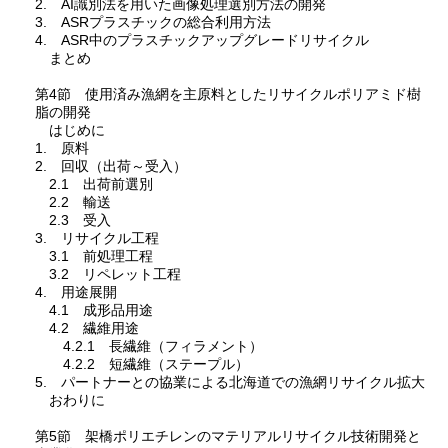
2. AI識別法を用いた画像処理選別方法の開発
3. ASRプラスチックの総合利用方法
4. ASR中のプラスチックアップグレードリサイクル
まとめ
第4節 使用済み漁網を主原料としたリサイクルポリアミド樹
脂の開発
はじめに
1. 原料
2. 回収（出荷～受入）
2.1 出荷前選別
2.2 輸送
2.3 受入
3. リサイクル工程
3.1 前処理工程
3.2 リペレット工程
4. 用途展開
4.1 成形品用途
4.2 繊維用途
4.2.1 長繊維（フィラメント）
4.2.2 短繊維（ステープル）
5. パートナーとの協業による北海道での漁網リサイクル拡大
おわりに
第5節 架橋ポリエチレンのマテリアルリサイクル技術開発と