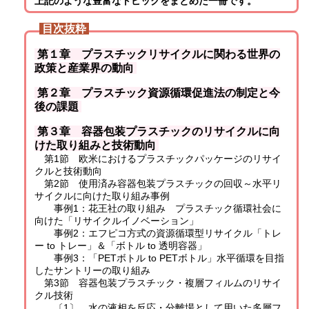
上記のような豊富なトピックをまとめた一冊です。
目次抜粋
第１章 プラスチックリサイクルに関わる世界の
政策と産業界の動向
第２章 プラスチック資源循環促進法の制定と今
後の課題
第３章 容器包装プラスチックのリサイクルに向
けた取り組みと技術動向
第1節 欧米におけるプラスチックパッケージのリサイ
クルと技術動向
第2節 使用済み容器包装プラスチックの回収～水平リ
サイクルに向けた取り組み事例
事例1：花王社の取り組み プラスチック循環社会に
向けた「リサイクルイノベーション」
事例2：エフピコ方式の資源循環型リサイクル「トレ
ー to トレー」＆「ボトル to 透明容器」
事例3：「PETボトル to PETボトル」水平循環を目指
したサントリーの取り組み
第3節 容器包装プラスチック・複層フィルムのリサイ
クル技術
〔1〕 水の液相を反応・分離場として用いた多層フ