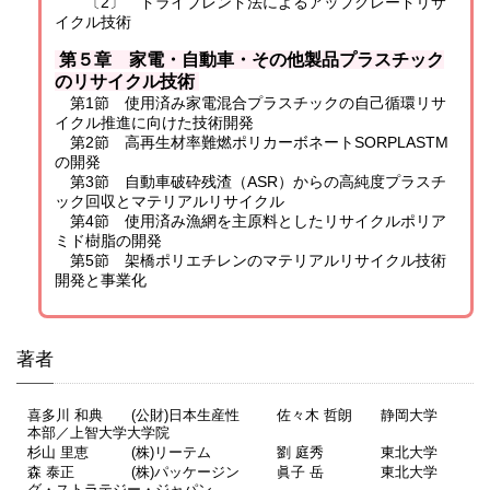
〔2〕 ドライブレンド法によるアップグレードリサ
イクル技術
第５章 家電・自動車・その他製品プラスチック
のリサイクル技術
第1節 使用済み家電混合プラスチックの自己循環リサ
イクル推進に向けた技術開発
第2節 高再生材率難燃ポリカーボネートSORPLASTM
の開発
第3節 自動車破砕残渣（ASR）からの高純度プラスチ
ック回収とマテリアルリサイクル
第4節 使用済み漁網を主原料としたリサイクルポリア
ミド樹脂の開発
第5節 架橋ポリエチレンのマテリアルリサイクル技術
開発と事業化
著者
喜多川 和典 (公財)日本生産性
佐々木 哲朗 静岡大学
本部／上智大学大学院
杉山 里恵 (株)リーテム
劉 庭秀 東北大学
森 泰正 (株)パッケージン
眞子 岳 東北大学
グ・ストラテジー・ジャパン