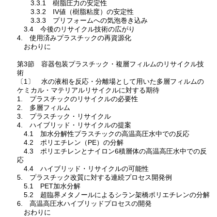
3.3.1 樹脂圧力の安定性
3.3.2 IV値（樹脂粘度）の安定性
3.3.3 プリフォームへの気泡巻き込み
3.4 今後のリサイクル技術の広がり
4. 使用済みプラスチックの再資源化
おわりに
第3節 容器包装プラスチック・複層フィルムのリサイクル技
術
〔1〕 水の液相を反応・分離場として用いた多層フィルムの
ケミカル・マテリアルリサイクルに対する期待
1. プラスチックのリサイクルの必要性
2. 多層フィルム
3. プラスチック・リサイクル
4. ハイブリッド・リサイクルの提案
4.1 加水分解性プラスチックの高温高圧水中での反応
4.2 ポリエチレン（PE）の分解
4.3 ポリエチレンとナイロン6積層体の高温高圧水中での反
応
4.4 ハイブリッド・リサイクルの可能性
5. プラスチック改質に対する連続プロセス開発例
5.1 PET加水分解
5.2 超臨界メタノールによるシラン架橋ポリエチレンの分解
6. 高温高圧水ハイブリッドプロセスの開発
おわりに