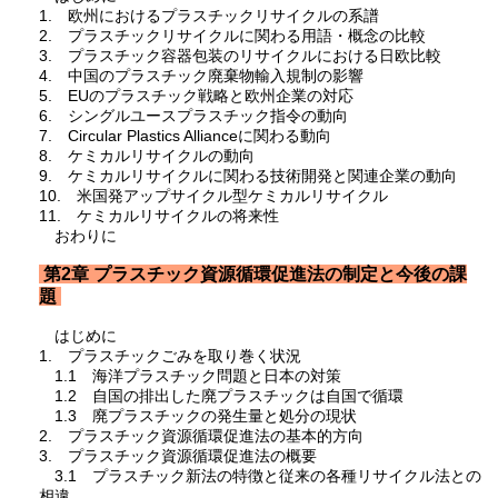
1. 欧州におけるプラスチックリサイクルの系譜
2. プラスチックリサイクルに関わる用語・概念の比較
3. プラスチック容器包装のリサイクルにおける日欧比較
4. 中国のプラスチック廃棄物輸入規制の影響
5. EUのプラスチック戦略と欧州企業の対応
6. シングルユースプラスチック指令の動向
7. Circular Plastics Allianceに関わる動向
8. ケミカルリサイクルの動向
9. ケミカルリサイクルに関わる技術開発と関連企業の動向
10. 米国発アップサイクル型ケミカルリサイクル
11. ケミカルリサイクルの将来性
おわりに
第2章 プラスチック資源循環促進法の制定と今後の課
題
はじめに
1. プラスチックごみを取り巻く状況
1.1 海洋プラスチック問題と日本の対策
1.2 自国の排出した廃プラスチックは自国で循環
1.3 廃プラスチックの発生量と処分の現状
2. プラスチック資源循環促進法の基本的方向
3. プラスチック資源循環促進法の概要
3.1 プラスチック新法の特徴と従来の各種リサイクル法との
相違