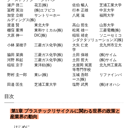
瀬戸 啓二 花王(株)
佐伯 暢人 芝浦工業大学
冨樫 英治 (株)エフピコ
行本 正雄 中京大学
加堂 立樹 サントリーホー
八尾 滋 福岡大学
ルディングス(株)
渡邉 賢 東北大学
高山 哲生 山形大学
棚窪 重博 東和ケミカル(株)
松尾 雄一 三菱電機(株)
大原 伸一 DIC(株)
稲垣 靖史 ソニーセミコ
ンダクタソリューションズ(株)
小林 菜穂子 三菱ガス化学(株)
大矢 仁史 北九州市立大
学
脇田 菜摘 三菱ガス化学(株)
土田 保雄 (株)サイム
河野 和起 三菱ガス化学(株)
土田 哲大 (株)サイム
稲垣 京子 東洋紡(株)
太屋岡 篤憲 北九州工業高
等専門学校
野村 圭一郎 東レ(株)
玉城 吾郎 リファインバ
ース(株)
田邉 匡生 芝浦工業大学
塩野 武男 (株)オオハシ
目次
第1章 プラスチックリサイクルに関わる世界の政策と
産業界の動向
はじめに