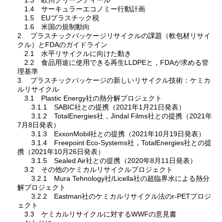
1.3 欧州グリーンディール
1.4 サーキュラーエコノミー行動計画
1.5 EUプラスチック税
1.6 米国の規制動向
2. プラスチックパッケージリサイクルの課題（軟包材リサイ
クル）とFDAのガイドライン
2.1 水平リサイクルに向けた動き
2.2 食品用途に使用できる再生LLDPEと，FDAが求める管
理基準
3. プラスチックパッケージの新しいリサイクル技術：ケミカ
ルリサイクル
3.1 Plastic Energy社の熱分解プロジェクト
3.1.1 SABIC社との提携（2021年1月21日発表）
3.1.2 TotalEnergies社，Jindal Films社との提携（2021年
7月8日発表）
3.1.3 ExxonMobil社との提携（2021年10月19日発表）
3.1.4 Freepoint Eco-Systems社，TotalEnergies社との提
携（2021年10月26日発表）
3.1.5 Sealed Air社との提携（2020年8月11日発表）
3.2 その他のケミカルリサイクルプロジェクト
3.2.1 Mura Tehnology社/Licella社の超臨界水による熱分
解プロジェクト
3.2.2 Eastman社のケミカルリサイクル法のr-PETプロジ
ェクト
3.3 ケミカルリサイクルに対するWWFの意見書