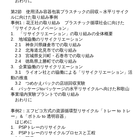
おわりに
第2節 使用済み容器包装プラスチックの回収～水平リサイク
ルに向けた取り組み事例
事例1：花王社の取り組み プラスチック循環社会に向けた
「リサイクルイノベーション」
1. 「リサイクリエーション」の取り組みの全体概要
2. 地域協働のリサイクリエーション
2.1 神奈川県鎌倉市での取り組み
2.2 北海道北見市での取り組み
2.3 宮城県女川町・石巻市での取り組み
2.4 徳島県上勝町での取り組み
3. 企業協働のリサイクリエーション
3.1 ライオン社との協働による「リサイクリエーション」活
動の推進
3.2 つめかえパックの店頭回収実験
4. パッケージtoパッケージの水平リサイクルへ向けた和歌山
事業場内実験プラントでの取り組み
おわりに
事例2：エフピコ方式の資源循環型リサイクル「トレー to トレ
ー」＆「ボトル to 透明容器」
はじめに
1. PSPトレーのリサイクル
2. PSPトレーのリサイクルプロセスと工程