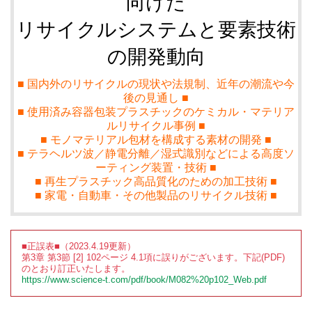
向けた
リサイクルシステムと要素技術
の開発動向
■ 国内外のリサイクルの現状や法規制、近年の潮流や今
後の見通し ■
■ 使用済み容器包装プラスチックのケミカル・マテリア
ルリサイクル事例 ■
■ モノマテリアル包材を構成する素材の開発 ■
■ テラヘルツ波／静電分離／湿式識別などによる高度ソ
ーティング装置・技術 ■
■ 再生プラスチック高品質化のための加工技術 ■
■ 家電・自動車・その他製品のリサイクル技術 ■
■正誤表■（2023.4.19更新）
第3章 第3節 [2] 102ページ 4.1項に誤りがございます。下記(PDF)
のとおり訂正いたします。
https://www.science-t.com/pdf/book/M082%20p102_Web.pdf