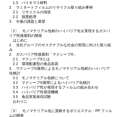
1.3 バイオマス材料
2. ラミネートフィルムのリサイクル取り組み事例
2.1 リサイクルの現状
2.2 脱墨処理
3. 今後の課題と展望
〔2〕 モノマテリアル包材のハイバリア化を実現するガスバ
リア性接着剤の開発
はじめに
1. 当社グループのサステナブルな社会の実現に向けた取り組
み
2. ガスバリア性接着剤「マクシーブ®」
2.1 マクシーブ®とは
2.2 環境配慮型の食品容器
3. マクシーブ®適用によるモノマテリアル包材のハイバリア
化検討
3.1 モノマテリアル包材について
3.2 マクシーブ®適用によるハイバリア化検討
3.3 ハイバリア性が発現するフィルムの組み合わせ
3.4 ハイバリア性発現機構
3.5 食品実装保存試験
おわりに
〔3〕 モノマテリアル化に貢献するポリエステル・PP フィル
ムの開発