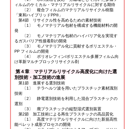
ィルムのケミカル・マテリアルリサイクルに対する期待
〔2〕 複合フィルムのマテリアルリサイクル樹脂
「東和ハイブリッドPP®」
第4節 リサイクル性を高めるための素材技術
〔1〕 モノマテリアル包材を構成する機能材料の開
発
〔2〕 モノマテリアル包材のハイバリア化を実現す
るガスバリア性接着剤の開発
〔3〕 モノマテリアル化に貢献するポリエステル・
PP フィルムの開発
〔4〕 ポリオレフィン/ポリエステル多層フィルム向
け革新マルチブロックリサイクル剤
第４章 マテリアルリサイクル高度化に向けた選
別技術・加工技術の進展
第1節 進展する選別技術
〔1〕 テラヘルツ波を用いたプラスチック素材識別
技術
〔2〕 静電選別技術を利用した混合プラスチックの
選別
〔3〕 廃プラスチックの縦型湿式選別装置
第2節 加工技術による再生プラスチックの高品質化
〔1〕 高度マテリアルリサイクルに向けた新規高性
能ペレット成形プロセスの開発