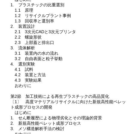
1. プラスチックの比重選別
1.1 原理
1.2 リサイクルプラント事例
1.3 回収率と選別率
2. 装置設計
2.1 3次元CADと3次元プリンタ
2.2 螺旋形状
2.3 上部蓋と排出口
3. 流体解析
3.1 装置内の水の流れ
3.2 自由表面と粒子挙動
4. 選別実験
4.1 試料
4.2 装置と方法
4.3 実験結果
おわりに
第2節 加工技術による再生プラスチックの高品質化
〔1〕 高度マテリアルリサイクルに向けた新規高性能ペレッ
ト成形プロセスの開発
はじめに
1. せん断履歴による物理劣化とその理論的背景
2. 新規高性能ペレット成形プロセス
3. メソ構造解析手法の検討