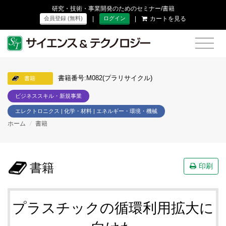
研究・技術・事業開発のためのセミナー/書籍
|
|
カートを見る
会員登録 (無料)
ログイン
書籍番号:M082(プラリサイクル)
書籍
ビジネススキル・新規事業
エレクトロニクス | 化学・材料 | エネルギー・環境・機械
ホーム
/
書籍
書籍
印刷
プラスチックの循環利用拡大に