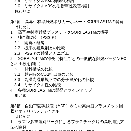
2.5 リサイクルPSの難燃化検討
2.6 リサイクルABSの耐衝撃性改善検討
おわりに
第2節 高再生材率難燃ポリカーボネートSORPLASTMの開発
はじめに
1. 高再生材率難燃プラスチックSORPLASTMの概要
2. 独自難燃剤（PSS-K）
2.1 開発の経緯
2.2 従来の難燃剤との比較
2.3 PSS-Kの難燃メカニズム
3. SORPLASTMの特長（特性ごとの一般的な難燃バージンPC
との比較を例に）
3.1 材料構成の比較
3.2 製造時のCO2排出量の比較
3.3 高温高湿環境下での分子量変化の比較
3.4 リサイクル性の比較
4. 各種SORPLASTMの開発とラインアップ
まとめ
第3節 自動車破砕残渣（ASR）からの高純度プラスチック回
収とマテリアルリサイクル
はじめに
1. ラマン多重選別ソータによるプラスチック片の高度選別方
法の開発