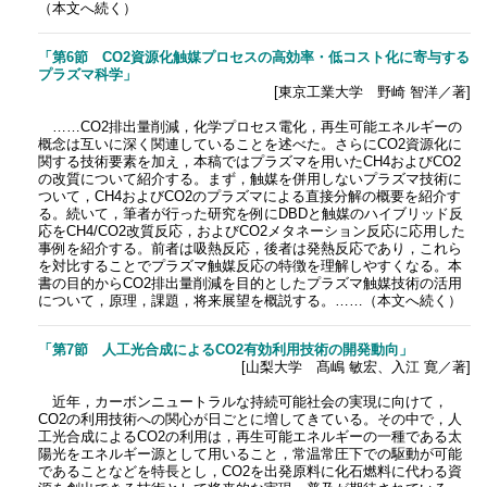
（本文へ続く）
「第6節 CO2資源化触媒プロセスの高効率・低コスト化に寄与する
プラズマ科学」
[東京工業大学 野崎 智洋／著]
……CO2排出量削減，化学プロセス電化，再生可能エネルギーの
概念は互いに深く関連していることを述べた。さらにCO2資源化に
関する技術要素を加え，本稿ではプラズマを用いたCH4およびCO2
の改質について紹介する。まず，触媒を併用しないプラズマ技術に
ついて，CH4およびCO2のプラズマによる直接分解の概要を紹介す
る。続いて，筆者が行った研究を例にDBDと触媒のハイブリッド反
応をCH4/CO2改質反応，およびCO2メタネーション反応に応用した
事例を紹介する。前者は吸熱反応，後者は発熱反応であり，これら
を対比することでプラズマ触媒反応の特徴を理解しやすくなる。本
書の目的からCO2排出量削減を目的としたプラズマ触媒技術の活用
について，原理，課題，将来展望を概説する。……（本文へ続く）
「第7節 人工光合成によるCO2有効利用技術の開発動向」
[山梨大学 髙嶋 敏宏、入江 寛／著]
近年，カーボンニュートラルな持続可能社会の実現に向けて，
CO2の利用技術への関心が日ごとに増してきている。その中で，人
工光合成によるCO2の利用は，再生可能エネルギーの一種である太
陽光をエネルギー源として用いること，常温常圧下での駆動が可能
であることなどを特長とし，CO2を出発原料に化石燃料に代わる資