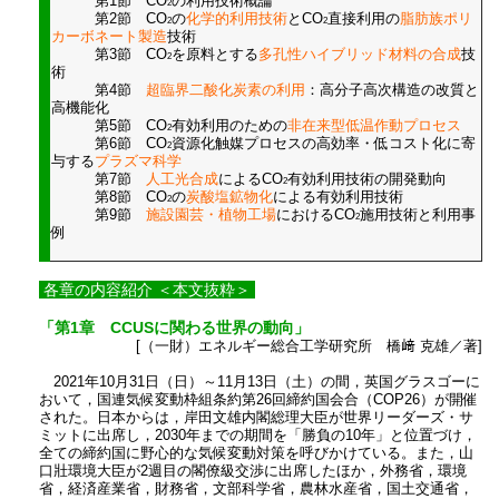
第1節 CO
の利用技術概論
2
第2節 CO
の
化学的利用技術
とCO
直接利用の
脂肪族ポリ
2
2
カーボネート製造
技術
第3節 CO
を原料とする
多孔性ハイブリッド材料の合成
技
2
術
第4節
超臨界二酸化炭素の利用
：高分子高次構造の改質と
高機能化
第5節 CO
有効利用のための
非在来型低温作動プロセス
2
第6節 CO
資源化触媒プロセスの高効率・低コスト化に寄
2
与する
プラズマ科学
第7節
人工光合成
によるCO
有効利用技術の開発動向
2
第8節 CO
の
炭酸塩鉱物化
による有効利用技術
2
第9節
施設園芸・植物工場
におけるCO
施用技術と利用事
2
例
各章の内容紹介 ＜本文抜粋＞
「第1章 CCUSに関わる世界の動向」
[（一財）エネルギー総合工学研究所 橋﨑 克雄／著]
2021年10月31日（日）～11月13日（土）の間，英国グラスゴーに
おいて，国連気候変動枠組条約第26回締約国会合（COP26）が開催
された。日本からは，岸田文雄内閣総理大臣が世界リーダーズ・サ
ミットに出席し，2030年までの期間を「勝負の10年」と位置づけ，
全ての締約国に野心的な気候変動対策を呼びかけている。また，山
口壯環境大臣が2週目の閣僚級交渉に出席したほか，外務省，環境
省，経済産業省，財務省，文部科学省，農林水産省，国土交通省，