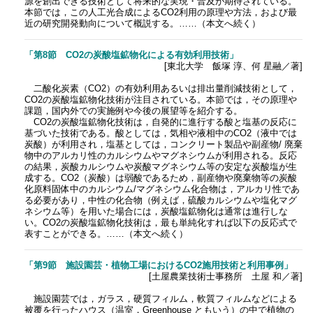
源を創出できる技術として将来的な実現・普及が期待されている。
本節では，この人工光合成によるCO2利用の原理や方法，および最
近の研究開発動向について概説する。……（本文へ続く）
「第8節 CO2の炭酸塩鉱物化による有効利用技術」
[東北大学 飯塚 淳、何 星融／著]
二酸化炭素（CO2）の有効利用あるいは排出量削減技術として，
CO2の炭酸塩鉱物化技術が注目されている。本節では，その原理や
課題，国内外での実施例や今後の展望等を紹介する。
CO2の炭酸塩鉱物化技術は，自発的に進行する酸と塩基の反応に
基づいた技術である。酸としては，気相や液相中のCO2（液中では
炭酸）が利用され，塩基としては，コンクリート製品や副産物/ 廃棄
物中のアルカリ性のカルシウムやマグネシウムが利用される。反応
の結果，炭酸カルシウムや炭酸マグネシウム等の安定な炭酸塩が生
成する。CO2（炭酸）は弱酸であるため，副産物や廃棄物等の炭酸
化原料固体中のカルシウム/マグネシウム化合物は，アルカリ性であ
る必要があり，中性の化合物（例えば，硫酸カルシウムや塩化マグ
ネシウム等）を用いた場合には，炭酸塩鉱物化は通常は進行しな
い。CO2の炭酸塩鉱物化技術は，最も単純化すれば以下の反応式で
表すことができる。……（本文へ続く）
「第9節 施設園芸・植物工場におけるCO2施用技術と利用事例」
[土屋農業技術士事務所 土屋 和／著]
施設園芸では，ガラス，硬質フィルム，軟質フィルムなどによる
被覆を行ったハウス（温室，Greenhouse ともいう）の中で植物の