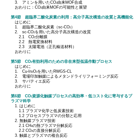
3. アミンを用いたCO
由来MOF合成
2
おわりに：CO
由来MOFの可能性と展望
2
第4節 超臨界二酸化炭素の利用：高分子高次構造の改質と高機能化
はじめに
1. 超臨界二酸化炭素（sc-CO
）
2
2. sc-CO
を用いた高分子高次構造の改質
2
2.1 CO
分離膜
2
2.2 熱電変換材料
2.3 太陽電池（正孔輸送材料）
おわりに
第5節 CO
有効利用のための非在来型低温作動プロセス
2
はじめに
1. Cu-In
O
を用いたRWGS-CL
2
3
2. 電場印加触媒によるメタンドライリフォーミング反応
3. サバティエ反応
おわりに
第6節 CO
資源化触媒プロセスの高効率・低コスト化に寄与するプ
2
ラズマ科学
1. はじめに
1.1 プラズマ化学と低炭素技術
1.2 プロセスプラズマの分類と応用
2. 無触媒プラズマ技術
2.1 CH
の熱プラズマ分解反応
4
2.2 CO
の直接分解反応
2
3. 触媒とプラズマの複合反応