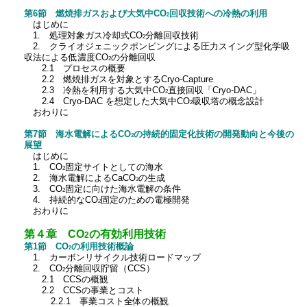
第6節 燃焼排ガスおよび大気中CO
回収技術への冷熱の利用
2
はじめに
1. 処理対象ガス冷却式CO
分離回収技術
2
2. クライオジェニックポンピングによる圧力スイング型化学吸
収法による低濃度CO
の分離回収
2
2.1 プロセスの概要
2.2 燃焼排ガスを対象とするCryo-Capture
2.3 冷熱を利用する大気中CO
直接回収「Cryo-DAC」
2
2.4 Cryo-DAC を想定した大気中CO
吸収塔の概念設計
2
おわりに
第7節 海水電解によるCO
の持続的固定化技術の開発動向と今後の
2
展望
はじめに
1. CO
固定サイトとしての海水
2
2. 海水電解によるCaCO
の生成
3
3. CO
固定に向けた海水電解の条件
2
4. 持続的なCO
固定のための電極開発
2
おわりに
第４章 CO
の有効利用技術
2
第1節 CO
の利用技術概論
2
1. カーボンリサイクル技術ロードマップ
2. CO
分離回収貯留（CCS）
2
2.1 CCSの概観
2.2 CCSの事業とコスト
2.2.1 事業コスト全体の概観