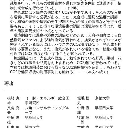
栽培を行う。それらの被覆資材を通じ太陽光を内部に透過させ，植
物に光合成を行わせている。……（中略）
光合成には太陽光の他に水とCO2が必要であり，それらの投入量
を適切に調節する必要がある。また，光合成に適切な温度の調節
や，植物の蒸散や病害の発生抑制のための湿度の調節などを行う必
要もある。そうした様々な環境要素の調節は環境制御と呼ばれ，近
年の施設園芸技術の中核となっている。
環境制御では温度や湿度の調節などのため，天窓や側窓による自
然換気やファンによる強制換気が行われる。換気がされずハウスが
密閉されている場合には，ハウス内のCO2濃度は低下し光合成を抑
制する要因となる。また，換気がされている場合でも，植物の群落
付近ではCO2 濃度が低下することが知られている。
施設園芸では，光合成を促進し，栽培されている野菜，果樹，花
きなどの収穫量や品質を向上するため，CO2施用が行われている。
本稿では施設園芸における様々なCO2施用技術を紹介し，あわせて
CO2分離回収後の利用事例にも触れる。……（本文へ続く）
著者
橋﨑 克
（一財）エネルギー総合工
堀毛 悟
京都大学
雄
学研究所
史
八角 克
八角コンサルティンググル
中野 直
早稲田大学
夫
ープ
哉
中垣 隆
早稲田大学
牧浦 淳
早稲田大学
雄
一郎
田中 俊
関西大学
本村 彩
早稲田大学