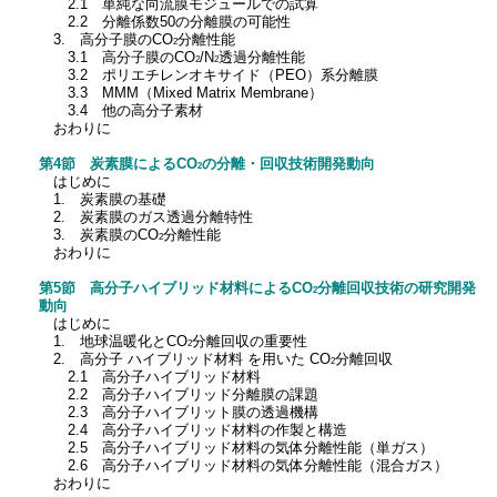
2.1 単純な向流膜モジュールでの試算
2.2 分離係数50の分離膜の可能性
3. 高分子膜のCO
分離性能
2
3.1 高分子膜のCO
/N
透過分離性能
2
2
3.2 ポリエチレンオキサイド（PEO）系分離膜
3.3 MMM（Mixed Matrix Membrane）
3.4 他の高分子素材
おわりに
第4節 炭素膜によるCO
の分離・回収技術開発動向
2
はじめに
1. 炭素膜の基礎
2. 炭素膜のガス透過分離特性
3. 炭素膜のCO
分離性能
2
おわりに
第5節 高分子ハイブリッド材料によるCO
分離回収技術の研究開発
2
動向
はじめに
1. 地球温暖化とCO
分離回収の重要性
2
2. 高分子 ハイブリッド材料 を用いた CO
分離回収
2
2.1 高分子ハイブリッド材料
2.2 高分子ハイブリッド分離膜の課題
2.3 高分子ハイブリット膜の透過機構
2.4 高分子ハイブリッド材料の作製と構造
2.5 高分子ハイブリッド材料の気体分離性能（単ガス）
2.6 高分子ハイブリッド材料の気体分離性能（混合ガス）
おわりに