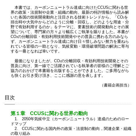
本書では、カーボンニュートラル達成に向けたCCUSに関わる世
界の政策・法規制や企業・組織の動向、最新の特許情報から読み解
いた各国の技術開発動向と注目される技術トレンドから、「CO
を
2
排出時や大気中からどのように分離・回収し、どのような用途・分
野で有効利用するのか」をテーマに、要素技術の開発動向とその展
望について、専門家の方々より幅広くご執筆を賜りました。本書が
CO
の分離回収・有効利用技術開発やその普及に携わる方のみなら
2
ず、カーボンニュートラル達成に向け日々惜しみない努力を重ねら
れている皆様の一助となり、気候変動・環境破壊問題の解決に寄与
する一冊となれば幸いです。
最後になりましたが、CO
の分離回収・有効利用技術開発とその
2
普及に向け、第一線でご活躍されている執筆者の皆様のご理解とご
協力のおかげで本書籍を出版することができました。ご多用ながら
も快くお引き受け頂き、ここに感謝の意を表します。
（書籍企画担当）
目次
第１章 CCUSに関わる世界の動向
1. 2050年気候中立（カーボンニュートラル）達成のためのロー
ドマップ
2. CCUSに関わる国内外の政策・法規制の動向，関連企業・組織
の取り組み