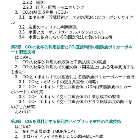
2.2.2 輸送
2.2.3 圧入・貯留・モニタリング
3. CO
分離回収利用（CCU）
2
3.1 エネルギー貯蔵技術としての水素およびカーボンリサイク
ル
3.2 炭素のマテリアル利用産業
3.3 水素とカーボンリサイクルメタンのコスト
3.4 水素に依存しないCO
固定化法と負の排出技術
2
第2節 CO
の化学的利用技術とCO
直接利用の脂肪族ポリカーボネ
2
2
ート製造技術
はじめに
1. CO
の化学的利用の代表例と工業規模での実施
2
2. CO
の化学的利用のその他の例（開発途上にある化学変換手法
2
も含む）
3. CO
とエポキシドの共重合による脂肪族ポリカーボネート合成
2
3.1 CO
とエポキシドの交互共重合（概略）
2
3.2 CO
- エポキシド交互共重合体（CO
由来脂肪族ポリカー
2
2
ボネート）の性質
3.3 CO
- エポキシド交互共重合体の工業規模での製造
2
3.4 CO
- エポキシド交互共重合体のガラス転移温度の向上を
2
めざした研究
おわりに
第3節 CO
を原料とする多孔性ハイブリッド材料の合成技術
2
はじめに
1. 多孔性金属錯体（MOF/PCP）
2. ボロハイドライドを用いたCO
由来MOF合成
2