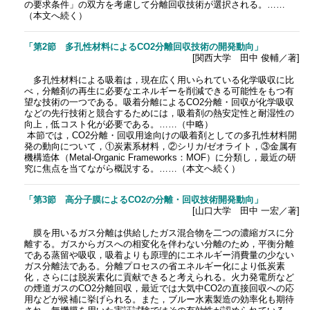
の要求条件」の双方を考慮して分離回収技術が選択される。……
（本文へ続く）
「第2節 多孔性材料によるCO2分離回収技術の開発動向」
[関西大学 田中 俊輔／著]
多孔性材料による吸着は，現在広く用いられている化学吸収に比
べ，分離剤の再生に必要なエネルギーを削減できる可能性をもつ有
望な技術の一つである。吸着分離によるCO2分離・回収が化学吸収
などの先行技術と競合するためには，吸着剤の熱安定性と耐湿性の
向上，低コスト化が必要である。……（中略）
本節では，CO2分離・回収用途向けの吸着剤としての多孔性材料開
発の動向について，①炭素系材料，②シリカ/ゼオライト，③金属有
機構造体（Metal-Organic Frameworks：MOF）に分類し，最近の研
究に焦点を当てながら概説する。……（本文へ続く）
「第3節 高分子膜によるCO2の分離・回収技術開発動向」
[山口大学 田中 一宏／著]
膜を用いるガス分離は供給したガス混合物を二つの濃縮ガスに分
離する。ガスからガスへの相変化を伴わない分離のため，平衡分離
である蒸留や吸収，吸着よりも原理的にエネルギー消費量の少ない
ガス分離法である。分離プロセスの省エネルギー化により低炭素
化，さらには脱炭素化に貢献できると考えられる。火力発電所など
の煙道ガスのCO2分離回収，最近では大気中CO2の直接回収への応
用などが候補に挙げられる。また，ブルー水素製造の効率化も期待