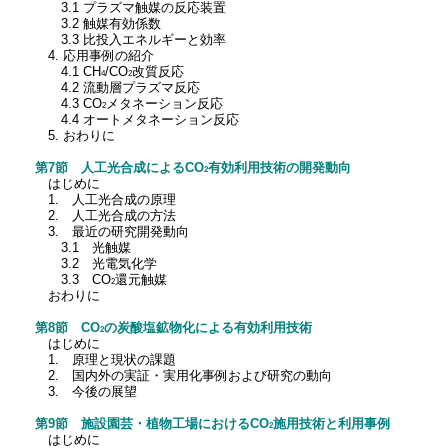
3.1 プラズマ触媒の反応装置
3.2 触媒有効係数
3.3 比投入エネルギーと効率
4. 応用事例の紹介
4.1 CH
/CO
改質反応
4
2
4.2 流動層プラズマ反応
4.3 CO
メタネーション反応
2
4.4 オートメタネーション反応
5. おわりに
第7節 人工光合成によるCO
有効利用技術の開発動向
2
はじめに
1. 人工光合成の原理
2. 人工光合成の方法
3. 最近の研究開発動向
3.1 光触媒
3.2 光電気化学
3.3 CO
還元触媒
2
おわりに
第8節 CO
の炭酸塩鉱物化による有効利用技術
2
はじめに
1. 原理と現状の課題
2. 国内外の実証・実用化事例および研究の動向
3. 今後の展望
第9節 施設園芸・植物工場におけるCO
施用技術と利用事例
2
はじめに