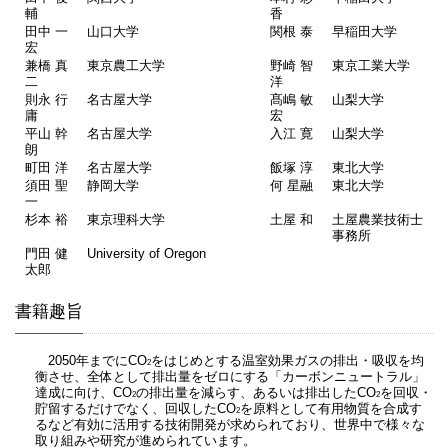
輔
香
田中 一
山口大学
関根 泰
早稲田大学
宏
兼橋 真
東京農工大学
野崎 智
東京工業大学
二
洋
則永 行
名古屋大学
髙嶋 敏
山梨大学
庸
宏
平山 幹
名古屋大学
入江 寛
山梨大学
朗
町田 洋
名古屋大学
飯塚 淳
東北大学
須田 聖
静岡大学
何 星融
東北大学
一
杉本 裕
東京理科大学
土屋 和
土屋農業技術士
事務所
門田 健
University of Oregon
太郎
書籍趣旨
2050年までにCO
をはじめとする温室効果ガスの排出・吸収を均
2
衡させ、全体として排出量をゼロにする「カーボンニュートラル」
達成に向け、CO
の排出量を減らす、あるいは排出したCO
を回収・
2
2
貯留するだけでなく、回収したCO
を原料として有用物質を合成す
2
るなど有効に活用する技術開発が求められており、世界中で様々な
取り組みや研究が進められています。