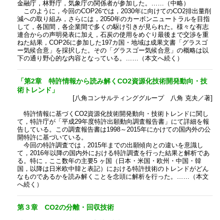
金融庁，林野庁，気象庁の関係者が参加した。……（中略）
このように，今回のCOP26では，2030年に向けてのCO2排出量削
減への取り組み，さらには，2050年のカーボンニュートラルを目指
して，各国間，各企業間で多くの駆け引きが見られた。様々な有志
連合からの声明発表に加え，石炭の使用をめぐり最後まで交渉を重
ねた結果，COP26に参加した197カ国・地域は成果文書「グラスゴ
ー気候合意」を採択した。その「グラスゴー気候合意」の概略は以
下の通り野心的な内容となっている。……（本文へ続く）
「第2章 特許情報から読み解くCO2資源化技術開発動向・技
術トレンド」
[八角コンサルティンググループ 八角 克夫／著]
特許情報に基づくCO2資源化技術開発動向・技術トレンドに関し
て，特許庁が「平成29年度特許出願動向調査報告書」にて詳細を報
告している。この調査報告書は1998～2015年にかけての国内外の公
開特許に基づいている。
今回の特許調査では，2015年までの出願傾向との違いを意識し
て，2016年以降の国内外における特許調査を行った結果と解析であ
る。特に，ここ数年の主要5 ヶ国（日本・米国・欧州・中国・韓
国，以降は日米欧中韓と表記）における特許技術のトレンドがどん
なものであるかを読み解くことを念頭に解析を行った。……（本文
へ続く）
第３章 CO2の分離・回収技術