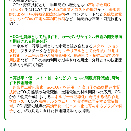
その展望を解説。
CO
の貯留技術として半世紀近い歴史をもつ
石油増進回収
2
（EOR）
をはじめとする
CCSの事業とコストの概観
から、
海水電
解によるCO
の持続的固定化技術
や、コンクリートなど
炭酸塩鉱物
2
としてのCO
の固定や再利用技術
など、持続的な貯留・固定技術を
2
紹介。
▼CO
を資源として活用する、カーボンリサイクル技術の開発動向
2
と期待される用途分野
エネルギー貯蔵技術として水素と組み合わせる
メタネーション
技術
、プラスチックなど
炭素をマテリアルとして化学的に利用す
る技術
、
人工光合成
や
炭酸塩鉱物化
、
施設園芸・植物工場での施
用技術
など、CO
の有効利用が期待される用途・分野とその技術開
2
発動向を幅広く解説。
▼高効率・低コスト・省エネなどプロセスの環境負荷低減に寄与
する技術開発
超臨界二酸化炭素（sc-CO
）を活用した高分子の高次構造改質
2
技術
とCO
分離膜や熱電変換・太陽電池の材料開発への応用、CO
2
2
からの物質合成における
エネルギー高効率化に寄与する低温作動
プロセス
、CO
を
炭酸カルシウムとして海洋中に固定する電解技
2
術
、CO
資源化触媒の
高効率化・低コスト化に寄与するプラズマ科
2
学
など、環境対応に向けた技術開発動向も掲載。