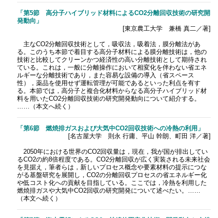
「第5節 高分子ハイブリッド材料によるCO2分離回収技術の研究開
発動向」
[東京農工大学 兼橋 真二／著]
主なCO2分離回収技術として，吸収法，吸着法，膜分離法があ
る。このうち本節で着目する高分子材料による膜分離技術は，他の
技術と比較してクリーンかつ経済性の高い分離技術として期待され
ている。これは，一般に分離操作において相変化を伴わない省エネ
ルギーな分離技術であり，また容易な設備の導入（省スペース
性），薬品を使用せず運転管理が可能であるといった利点を有す
る。本節では，高分子と複合化材料からなる高分子ハイブリッド材
料を用いたCO2分離回収技術の研究開発動向について紹介する。
……（本文へ続く）
「第6節 燃焼排ガスおよび大気中CO2回収技術への冷熱の利用」
[名古屋大学 則永 行庸、平山 幹朗、町田 洋／著]
2050年における世界のCO2回収量は，現在，我が国が排出してい
るCO2の約8倍程度である。CO2分離回収が広く実装される未来社会
を見据え，筆者らは，新しいプロセス概念や要素材料の提示につな
がる基盤研究を展開し，CO2の分離回収プロセスの省エネルギー化
や低コスト化への貢献を目指している。ここでは，冷熱を利用した
燃焼排ガスや大気中CO2回収の研究開発について述べたい。……
（本文へ続く）