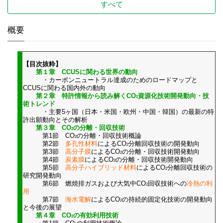
すべて
概要
【目次抜粋】
第１章 CCUSに関わる世界の動向
・カーボンニュートラル達成のためのロードマップと
CCUSに関わる国内外の動向
第２章 特許情報から読み解くCO
資源化技術開発動向・技
2
術トレンド
・主要5ヶ国（日本・米国・欧州・中国・韓国）の最新の特
許出願動向とその解析
第３章 CO
の分離・回収技術
2
第1節 CO
の分離・回収技術概論
2
第2節
多孔性材料
によるCO
分離回収技術の開発動向
2
第3節
高分子膜
によるCO
の分離・回収技術開発動向
2
第4節
炭素膜
によるCO
の分離・回収技術開発動向
2
第5節
高分子ハイブリッド材料
によるCO
分離回収技術の
2
研究開発動向
第6節 燃焼排ガスおよび大気中CO
回収技術への
冷熱の利
2
用
第7節
海水電解
によるCO
の持続的固定化技術の開発動向
2
と今後の展望
第４章 CO
の有効利用技術
2