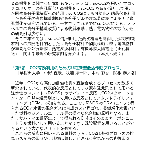
る高機能化に関する研究例も多い。例えば，sc-CO2を用いたブロッ
クコポリマーの多孔質化と高機能化，sc-CO2 を反応場として用い
た固体高分子電解質への応用，sc-CO2による可塑化と結晶化を利用
した高分子の高次構造制御や高分子ゲルの超臨界乾燥によるナノ多
孔質化が研究されている。一方で，これまでにsc-CO2によるナノレ
ベルでの高分子構造改質による物質移動，熱，電気物性の観点から
の研究例は少ない。
そこで本節では，sc-CO2を利用した高次構造を制御した環境機能
材料への展開を目的とした，高分子材料の物質移動，熱，電気物性
が重要なCO2分離膜，熱電変換材料，有機薄膜太陽電池（正孔輸
送）に関する最近の研究事例を紹介する。……（本文へ続く）
「第5節 CO2有効利用のための非在来型低温作動プロセス」
[早稲田大学 中野 直哉、牧浦 淳一郎、本村 彩香、関根 泰／著]
近年，CO2から高付加価値物質を直接合成するプロセスが数多く
研究されている。代表的な反応として，水素を還元剤として用いる
逆水性ガスシフト（RWGS）やサバティエ反応（CO2メタネーショ
ン）が，CH4を還元剤として用いる反応としてメタンドライリフォ
ーミング（DRM）が知られる。ここで，RWGS やDRM によって得
られるCOと水素の混合ガスは合成ガスと呼ばれ，長鎖炭化水素とい
った燃料やジメチルエーテル等の様々な化合物の原料となる。ま
た，サバティエ反応によって得られるCH4はそのままカーボンニュ
ートラル燃料として用いることができ，既設配管を用いることがで
きるという大きなメリットを有する。
これらの反応に用いられる原料のうち，CO2は各種プロセスの排
気ガスからの回収や，現在は難しいとされる空気からの直接回収