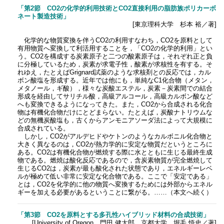
「第2節 CO2の化学的利用技術とCO2直接利用の脂肪族ポリカーボ
ネート製造技術」
[東京理科大学 杉本 裕／著]
化学的な物質変換を伴うCO2の利用すなわち，CO2を原料として
有用物質へ変換して利活用することを，「CO2の化学的利用」とい
う。CO2を構成する炭素原子と二つの酸素原子は，それぞれ正と負
に分極しているため，炭素が求電子性，酸素が求核性を有する。そ
れゆえ，たとえばGrignard試薬のような求核剤との反応では，カル
ボン酸塩を形成する。近年では他にも，単純なC1化合物（メタン，
メタノール，ギ酸），様々な炭酸エステル，炭素－炭素間での結合
形成を経由してサリチル酸，高級アルコール，高級カルボン酸など
へも変換できるようになってきた。また，CO2から合成される化合
物は有機化合物だけにとどまらない。たとえば，炭酸ナトリウムな
どの無機炭酸塩も，古くからアンモニアソーダ法によって大規模に
合成されている。
しかし，CO2がアルデヒドやケトンのようなカルボニル化合物と
大きく異なるのは，CO2が熱力学的に安定な物質だというところに
ある。CO2は有機化合物が燃焼する際に水とともに生じる最終生成
物である。燃焼は酸化反応であるので，含炭素物質が完全燃焼して
生じるCO2は，炭素が最も酸化された状態であり，エネルギーレベ
ルが極めて低い非常に安定な化合物である。ここで「安定である」
とは，CO2を化学的に他の物質へ変換するためには外部からエネル
ギーを加える必要があるということに繋がる。……（本文へ続く）
「第3節 CO2を原料とする多孔性ハイブリッド材料の合成技術」
[University of Oregon 門田 健太郎、京都大学 堀毛 悟史／著]