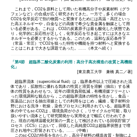
これまで，CO2を原料として用いた有機高分子や炭素材料（グラ
フェンなど）の合成が広く研究されてきた。一方で，多くの場合
CO2を化学反応で別の物質へと変換するためには高温・高圧といっ
た高エネルギーや，白金などの高価で希少な貴金属を触媒として用
いる必要がある。これは，CO2の炭素原子は最も酸化した状態であ
り，化学的に反応性が乏しく，化学反応を引き起こすには大きなエ
ネルギーを必要とするからである。このため，温和な反応条件下
（常温・常圧）でCO2を狙った特性や機能を持つ材料へと変換する
ことはこれまで大きな課題であった。……（本文へ続く）
「第4節 超臨界二酸化炭素の利用：高分子高次構造の改質と高機能
化」
[東京農工大学 兼橋 真二／著]
超臨界流体（supercritical fluid）は，臨界条件以上で圧縮された流
体であり，拡散性に優れる気体の性質と溶質を溶解（抽出）する液
体の性質をあわせもつ。近年の環境負荷低減，有機溶媒フリーとい
った環境調和な観点から，この超臨界流体の特性を生かし，食品・
医薬品における抽出溶媒としての利用をはじめ，繊維，電子材料分
野における洗浄・乾燥，染色プロセスに利用されている。超臨界流
体の中でもsc-CO2は，環境負荷が小さく，リサイクルが可能，取り
扱いやすい流体として研究開発から実用化まで幅広く行われてき
た。現在の地球温暖化対策の一貫として検討されている回収貯留プ
ロセス（CCS）において，回収した高純度CO2は超臨界状態まで増
圧され地中に貯留されている。……（中略）
このsc-CO2の特長を生かした，高分子材料の構造改質・制御によ