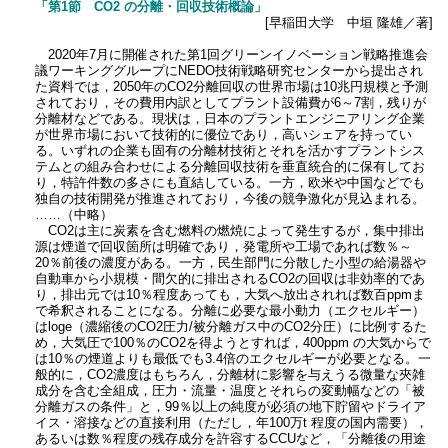
「第1節 CO2 の分離・回収技術概論」
[早稲田大学 中垣 隆雄／著]
2020年7月に開催された第1回グリーンイノベーション戦略推進会
議ワーキンググループにNEDO技術戦略研究センターから提出され
た資料では，2050年のCO2分離回収の世界市場は10兆円規模と予測
されており，その費用内訳としてプラント設備費が6～7割，残りが
分離材などである。現状は，日本のプラントエンジニアリング企業
が世界市場において技術的に優位であり，高いシェアを持ってい
る。いずれの企業も固有の分離材技術とそれを活かすプラントシス
テムとの組み合わせによる分離回収技術を垂直統合的に保有してお
り，特許件数の多さにも直結している。一方，欧米や中国などでも
独自の技術開発が推進されており，今後の競争激化が見込まれる。
……（中略）
CO2は主に炭素を含む燃料の燃焼によって発生するが，集中排出
源は煙道で回収箇所は明確であり，発電所や工場であれば数％～
20％前後の濃度がある。一方，民生部門に分散した小型の給湯器や
自動車から小規模・間欠的に排出されるCO2の回収は非効率的であ
り，排出元では10％程度あっても，大気へ放出されれば数百ppmま
で希釈されることになる。分離に必要な最小動力（エクセルギー）
はloge（濃縮後のCO2圧力/被分離ガス中のCO2分圧）に比例するた
め，大気圧で100％のCO2を得ようとすれば，400ppm の大気からで
は10％の煙道よりも最低でも3.4倍のエクセルギーが必要となる。一
般的に，CO2濃度はもちろん，分離材に影響を与えうる微量な夾雑
成分を含む全組成，圧力・流量・温度とそれらの変動幅などの「被
分離ガスの条件」と，99％以上の純度が必須の地下貯留やドライア
イス・溶接などの直接利用（ただし，年100万t 程度の国内需要），
あるいは数％程度の残存成分を許容するCCUなど，「分離後の用途