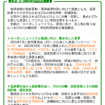
【本書籍の注目Point！】
地球規模の気候変動・環境破壊対策に向けて急務となる、温室
効果ガスの大半を占めるCO
の排出抑制・削減技術。
2
大気中に放出されるCO
をどのように分離・回収し、集めたCO
2
2
を新たな資源としてどのように有効活用するべきか。
悲願の「カーボンニュートラル」実現に向け、全人類が取り組
むべきCO
の分離回収・有効利用技術を徹底解説。
2
▼カーボンニュートラル達成に向け、動き出した世界
2021年7月に欧州委員会（EC）が公表した政策パッケージ
「Fit
for 55」
や、2021年10月～11月に開催された
国連気候変動枠組条
約 第26回締約国会合（COP26）
および、その成果である
「グラス
ゴー気候協定」
を中心に、温室効果ガスの排出量削減に向けた世
界各国の現状と課題を解説。
さらに、「CO
固定化・有効利用技術」関連の特許について、特
2
許庁が公開している1998～2015年分以降である、
2016年以降、こ
こ数年の主要5ヶ国（日本・米国・欧州・中国・韓国）の特許出願
動向を調査・解析
。技術分類別の出願傾向や、各国が注力する技
術トレンドなどを紹介。
▼低炭素社会から脱炭素社会へ、CO
の分離・回収技術とその持続
2
的貯留・固定技術
燃焼排ガスや大気中からCO
を分離・回収する各手法の
技術的整
2
理
と
プロセスへの適用
およびその
コスト
。高度な分離・回収に寄
与する
材料技術
と
性能評価
、高機能化に向けた更なる研究開発と