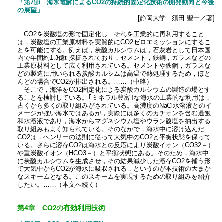
「第7節 海水電解によるCO2の持続的固定化技術の開発動向と今後
の展望」
[静岡大学 須田 聖一／著]
CO2を炭酸塩の形で固定化し，それを工業的に再利用すること
は，炭酸塩の工業原材料を実質的にCO2ゼロエミッションにするこ
とを可能にする。例えば，炭酸カルシウムは，石灰岩として日本国
内で年間約1.3億t 採掘されており，セメント，鉄鋼，ガラスなどの
工業原材料として広く利用されている。セメントや鉄鋼，ガラスな
どの製造に用いられる炭酸カルシムは高温で熱処理するため，ほと
んどの場合でCO2が排出される。……（中略）
そこで，海洋をCO2固定化による炭酸カルシウムの製造の場とす
ることを検討している。｢ミネラル豊富｣な海水の工業的な利用は，
古くから多くの取り組みがされている。高濃度のNaCl水溶液とのイ
メージが強い海水ではあるが，実際には多くのカチオンを含む過飽
和水溶液であり，海水からマグネシウム塩やウラン酸塩を抽出する
取り組みもよく知られている。そのなかで，海水中に溶け込んだ
CO2は，ヘンリーの法則に従って大気中のCO2と平衡状態を保って
いる。さらに溶存CO2は海水との反応により炭酸イオン（CO32－）
や重炭酸イオン（HCO3－）と平衡状態にある。そのため，海水中
に炭酸カルシウムを生成させ，その結果減少した溶存CO2を補う形
で大気中からCO2が海水に吸収される，というのが本技術の大まか
なスキームとなる。このスキームを実現するための取り組みを紹介
したい。……（本文へ続く）
第4章 CO2の有効利用技術