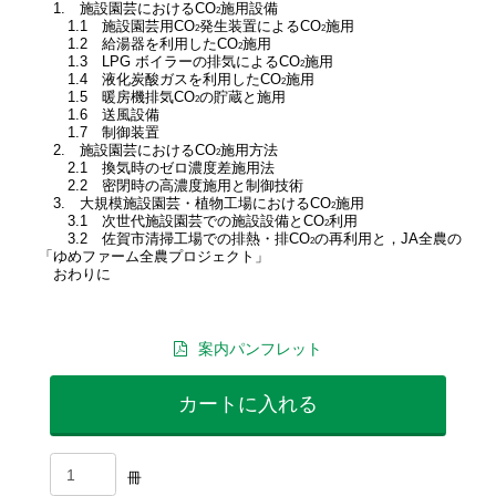
1. 施設園芸におけるCO
施用設備
2
1.1 施設園芸用CO
発生装置によるCO
施用
2
2
1.2 給湯器を利用したCO
施用
2
1.3 LPG ボイラーの排気によるCO
施用
2
1.4 液化炭酸ガスを利用したCO
施用
2
1.5 暖房機排気CO
の貯蔵と施用
2
1.6 送風設備
1.7 制御装置
2. 施設園芸におけるCO
施用方法
2
2.1 換気時のゼロ濃度差施用法
2.2 密閉時の高濃度施用と制御技術
3. 大規模施設園芸・植物工場におけるCO
施用
2
3.1 次世代施設園芸での施設設備とCO
利用
2
3.2 佐賀市清掃工場での排熱・排CO
の再利用と，JA全農の
2
「ゆめファーム全農プロジェクト」
おわりに
案内パンフレット
カートに入れる
冊