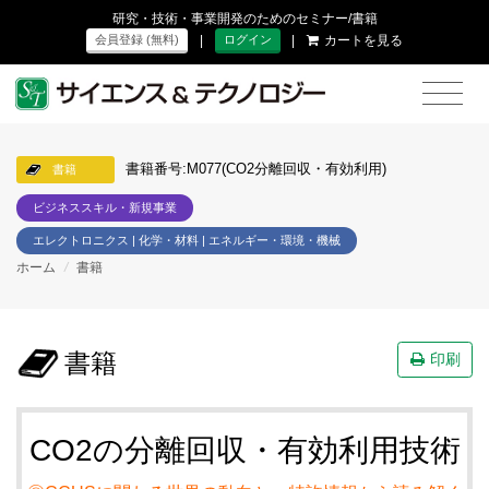
研究・技術・事業開発のためのセミナー/書籍
|
|
カートを見る
会員登録 (無料)
ログイン
書籍番号:M077(CO2分離回収・有効利用)
書籍
ビジネススキル・新規事業
エレクトロニクス | 化学・材料 | エネルギー・環境・機械
ホーム
/
書籍
書籍
印刷
CO2の分離回収・有効利用技術