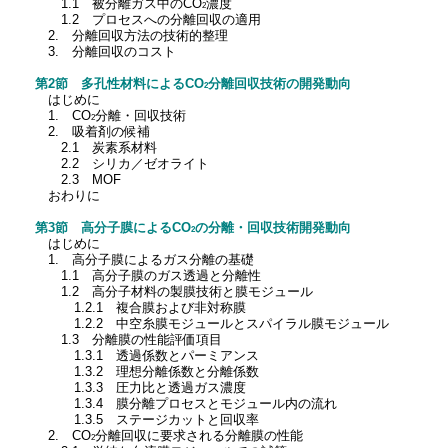
1.1 被分離ガス中のCO
濃度
2
1.2 プロセスへの分離回収の適用
2. 分離回収方法の技術的整理
3. 分離回収のコスト
第2節 多孔性材料によるCO
分離回収技術の開発動向
2
はじめに
1. CO
分離・回収技術
2
2. 吸着剤の候補
2.1 炭素系材料
2.2 シリカ／ゼオライト
2.3 MOF
おわりに
第3節 高分子膜によるCO
の分離・回収技術開発動向
2
はじめに
1. 高分子膜によるガス分離の基礎
1.1 高分子膜のガス透過と分離性
1.2 高分子材料の製膜技術と膜モジュール
1.2.1 複合膜および非対称膜
1.2.2 中空糸膜モジュールとスパイラル膜モジュール
1.3 分離膜の性能評価項目
1.3.1 透過係数とパーミアンス
1.3.2 理想分離係数と分離係数
1.3.3 圧力比と透過ガス濃度
1.3.4 膜分離プロセスとモジュール内の流れ
1.3.5 ステージカットと回収率
2. CO
分離回収に要求される分離膜の性能
2