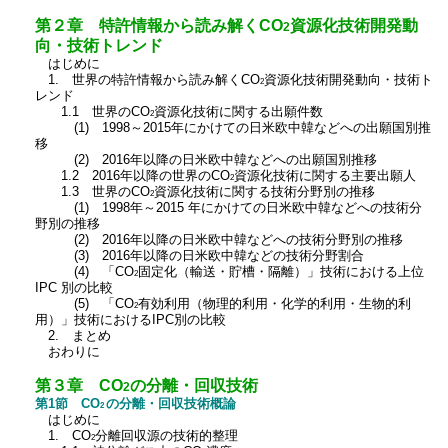
第２章 特許情報から読み解くCO
資源化技術開発動
2
向・技術トレンド
はじめに
1. 世界の特許情報から読み解くCO
資源化技術開発動向・技術ト
2
レンド
1.1 世界のCO
資源化技術に関する出願件数
2
(1) 1998～2015年にかけての日米欧中韓などへの出願国別推
移
(2) 2016年以降の日米欧中韓などへの出願国別推移
1.2 2016年以降の世界のCO
資源化技術に関する主要出願人
2
1.3 世界のCO
資源化技術に関する技術分野別の推移
2
(1) 1998年～2015 年にかけての日米欧中韓などへの技術分
野別の推移
(2) 2016年以降の日米欧中韓などへの技術分野別の推移
(3) 2016年以降の日米欧中韓などの技術分野割合
(4) 「CO
固定化（輸送・貯槽・隔離）」技術における上位
2
IPC 別の比較
(5) 「CO
有効利用（物理的利用・化学的利用・生物的利
2
用）」技術におけるIPC別の比較
2. まとめ
おわりに
第３章 CO
の分離・回収技術
2
第1節 CO
の分離・回収技術概論
2
はじめに
1. CO
分離回収源の技術的整理
2