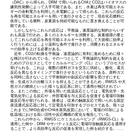
（DAC）から得られ，DRM で用いられるCH4とCO2はバイオマスの
嫌気性発酵によって入手可能である。また，水素は再生可能エネル
ギーの余剰電力を利用した水電解によって得られる。これらの反応
を再生可能エネルギーを用いて進行させることで，現在化石燃料に
依存している燃料，炭素源を持続可能なものに置き換えることが可
能である。
しかしながらこれらの反応は，平衡論，速度論的な制約からいず
れも高温で行われ，多くのエネルギーを消費する。炭素循環の要と
してこれらの反応を再生可能エネルギーを利用して大規模に効率よ
く行うためには，より温和な条件で進行させ，消費されるエネルギ
ーの効率を上げる必要がある。
近年，CO2の転換を平衡論，速度論的に有利に進めるために様々
な検討が行われている。その一つとして，平衡論的な制約を超える
ためのプロセスとしてケミカルルーピング（CL）というプロセスが
挙げられる。これは，複数の原料ガスを交互に供給し，酸化，還元
反応を異なるタイミングで進行させるというものである。原料ガス
を同時に流さないことで平衡制約や副反応の影響を受けずにすむ
他，生成ガスの分離コストを抑えることができるため，RWGS や天
然ガスの燃焼といった様々な反応系に対して適用が検討されてい
る。またこの他に，外場を用いた低温反応としては，電気化学・光
電気化学による反応や，外部電場を与え反応を促進する電場印加触
媒反応等が挙げられる。後者は，従来の触媒反応で用いられる固定
床流通式反応器に対して定電流を印加するプロセスである。我々は
これまでにNH3合成やCH4水蒸気改質において，電場の印加による
低温域における高い活性や反応機構の変化を報告している。
これらの中から，RWGS にケミカルルーピング（RWGS-CL）を
適用した例や，DRM やサバティエ反応に電場印加触媒反応を適用す
ることで，より高効率な反応の促進を実現した例を紹介する。……