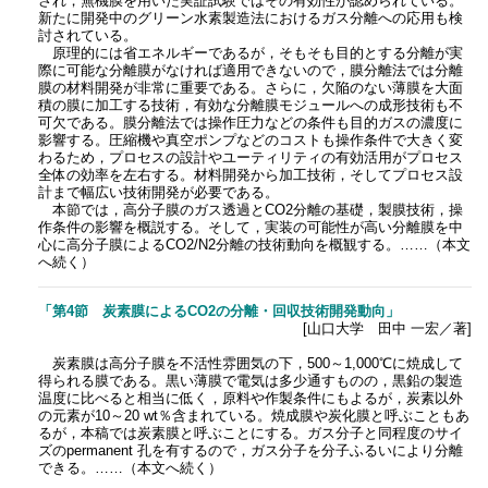
され，無機膜を用いた実証試験ではその有効性が認められている。
新たに開発中のグリーン水素製造法におけるガス分離への応用も検
討されている。
原理的には省エネルギーであるが，そもそも目的とする分離が実
際に可能な分離膜がなければ適用できないので，膜分離法では分離
膜の材料開発が非常に重要である。さらに，欠陥のない薄膜を大面
積の膜に加工する技術，有効な分離膜モジュールへの成形技術も不
可欠である。膜分離法では操作圧力などの条件も目的ガスの濃度に
影響する。圧縮機や真空ポンプなどのコストも操作条件で大きく変
わるため，プロセスの設計やユーティリティの有効活用がプロセス
全体の効率を左右する。材料開発から加工技術，そしてプロセス設
計まで幅広い技術開発が必要である。
本節では，高分子膜のガス透過とCO2分離の基礎，製膜技術，操
作条件の影響を概説する。そして，実装の可能性が高い分離膜を中
心に高分子膜によるCO2/N2分離の技術動向を概観する。……（本文
へ続く）
「第4節 炭素膜によるCO2の分離・回収技術開発動向」
[山口大学 田中 一宏／著]
炭素膜は高分子膜を不活性雰囲気の下，500～1,000℃に焼成して
得られる膜である。黒い薄膜で電気は多少通すものの，黒鉛の製造
温度に比べると相当に低く，原料や作製条件にもよるが，炭素以外
の元素が10～20 wt％含まれている。焼成膜や炭化膜と呼ぶこともあ
るが，本稿では炭素膜と呼ぶことにする。ガス分子と同程度のサイ
ズのpermanent 孔を有するので，ガス分子を分子ふるいにより分離
できる。……（本文へ続く）