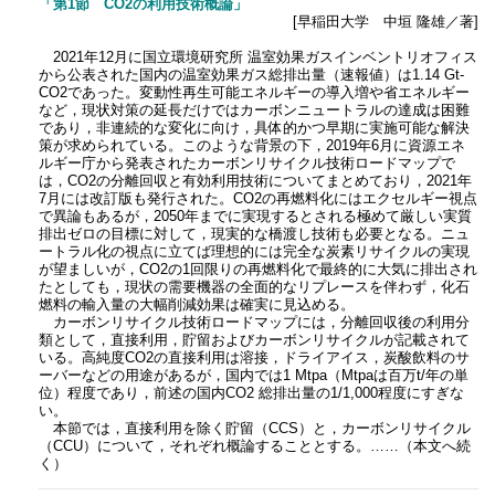
「第1節 CO2の利用技術概論」
[早稲田大学 中垣 隆雄／著]
2021年12月に国立環境研究所 温室効果ガスインベントリオフィス
から公表された国内の温室効果ガス総排出量（速報値）は1.14 Gt-
CO2であった。変動性再生可能エネルギーの導入増や省エネルギー
など，現状対策の延長だけではカーボンニュートラルの達成は困難
であり，非連続的な変化に向け，具体的かつ早期に実施可能な解決
策が求められている。このような背景の下，2019年6月に資源エネ
ルギー庁から発表されたカーボンリサイクル技術ロードマップで
は，CO2の分離回収と有効利用技術についてまとめており，2021年
7月には改訂版も発行された。CO2の再燃料化にはエクセルギー視点
で異論もあるが，2050年までに実現するとされる極めて厳しい実質
排出ゼロの目標に対して，現実的な橋渡し技術も必要となる。ニュ
ートラル化の視点に立てば理想的には完全な炭素リサイクルの実現
が望ましいが，CO2の1回限りの再燃料化で最終的に大気に排出され
たとしても，現状の需要機器の全面的なリプレースを伴わず，化石
燃料の輸入量の大幅削減効果は確実に見込める。
カーボンリサイクル技術ロードマップには，分離回収後の利用分
類として，直接利用，貯留およびカーボンリサイクルが記載されて
いる。高純度CO2の直接利用は溶接，ドライアイス，炭酸飲料のサ
ーバーなどの用途があるが，国内では1 Mtpa（Mtpaは百万t/年の単
位）程度であり，前述の国内CO2 総排出量の1/1,000程度にすぎな
い。
本節では，直接利用を除く貯留（CCS）と，カーボンリサイクル
（CCU）について，それぞれ概論することとする。……（本文へ続
く）