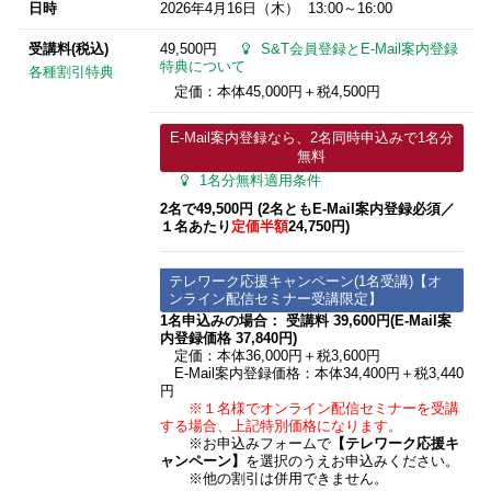
日時
2026年4月16日
（木） 13:00～16:00
受講料(税込)
49,500円
S&T会員登録とE-Mail案内登録
特典について
各種割引特典
定価：本体45,000円＋税4,500円
E-Mail案内登録なら、2名同時申込みで1名分
無料
1名分無料適用条件
2名で49,500円 (2名ともE-Mail案内登録必須​／
１名あたり
定価半額
24,750円)
テレワーク応援キャンペーン(1名受講)【オ
ンライン配信セミナー受講限定】
1名申込みの場合： 受講料 39,600円(E-Mail案
内登録価格 37,840円)
定価：本体36,000円＋税3,600円
E-Mail案内登録価格：本体34,400円＋税3,440
円
※１名様でオンライン配信セミナーを受講
する場合、上記特別価格になります。
※お申込みフォームで
【テレワーク応援キ
ャンペーン】
を選択のうえお申込みください。
※他の割引は併用できません。