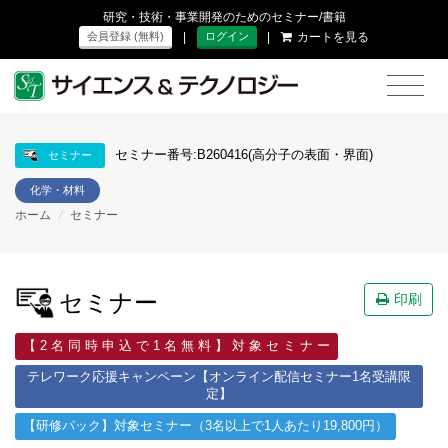
研究・技術・事業開発のためのセミナー/書籍
|
|
カートを見る
会員登録 (無料)
ログイン
セミナー番号:B260416(高分子の表面・界面)
セミナー
化学・材料
ホーム
/
セミナー
セミナー
印刷
【 2 名 同 時 申 込 で 1 名 無 料 】 対 象 セ ミ ナ ー
テレワーク応援キャンペーン【オンライン配信セミナー1名受講限
定】
【研修パック】対象セミナー（3名以上で1人あたり19,800円）