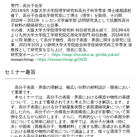
専門：高分子化学
2011年9月 大阪大学大学院理学研究科高分子科学専攻 博士後期課程
修了。高分子合成化学研究室にて博士（理学）を取得。その間、
2010年～2011年 ミシガン大学歯学部 訪問研究員として抗菌性高分
子材料の開発研究にも従事。
その後、大阪大学大学院理学研究科 特任研究員を経て、2013年4月
より九州大学大学院工学研究院応用化学部門 特任助教、2016年9月
より同 助教として高分子物性、高分子表面・界面に関する研究に従
事。2021年10月より静岡大学大学院総合科学技術研究科工学専攻 准
教授として研究室を立ち上げ、現在に至る。
研究室ホームページ：
https://wwp.shizuoka.ac.jp/oda-yukari/
researchmap：
https://researchmap.jp/3435
セミナー趣旨
高分子表面・界面の理解は、幅広い分野の材料設計・開発におい
て重要です。
本セミナーでは、高分子の表面・界面における構造や物性の基礎
について、これまで蓄積されてきた考え方に基づき解説します。ま
ず、高分子表面における分子鎖凝集状態と表面濃縮現象について解
説したのち、高分子の一次構造が表面構造に及ぼす影響について実
例を交えながら紹介します。さらに、代表的ないくつかの表面分析
法についても簡単に紹介します。後半では、高分子が液体（特に
水）や固体（異種高分子、無機材料）と接する際に形成される界面
における構造や物性の変化について議論します。様々な環境下で用
いられる高分子材料の設計に役立てば幸いです。