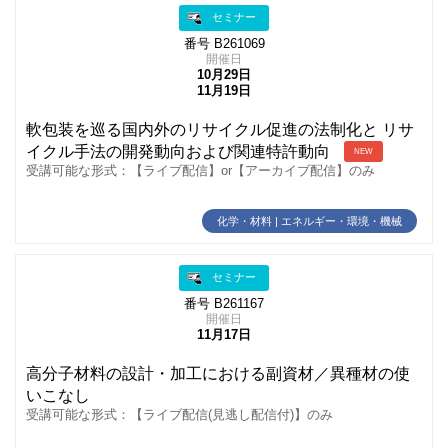
セミナー
番号 B261069
開催日
10月29日
11月19日
軟包装を巡る国内外のリサイクル促進の法制化と リサ
イクル手法の開発動向および関連特許動向
NEW
受講可能な形式：【ライブ配信】or【アーカイブ配信】のみ
化学・材料 | エネルギー・環境・機械
セミナー
番号 B261167
開催日
11月17日
高分子材料の設計・加工における副資材／異種材の使
いこなし
受講可能な形式：【ライブ配信(見逃し配信付)】のみ