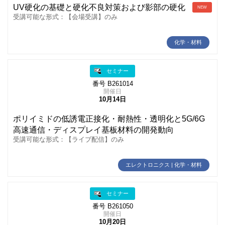
UV硬化の基礎と硬化不良対策および影部の硬化
NEW
受講可能な形式：【会場受講】のみ
化学・材料
セミナー
番号 B261014
開催日
10月14日
ポリイミドの低誘電正接化・耐熱性・透明化と5G/6G
高速通信・ディスプレイ基板材料の開発動向
受講可能な形式：【ライブ配信】のみ
エレクトロニクス | 化学・材料
セミナー
番号 B261050
開催日
10月20日