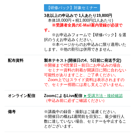
【研修パック】対象セミナー
3名以上の申込みで 1人あたり19,800円
本体18,000円＋税1,800円(1人あたり)
※受講者全員のE-Mail案内登録が必須で
す。
※お申込みフォームで【研修パック】を選
択のうえお申込みください。
※本ページからのお申込みに限り適用いた
します。※他の割引は併用できません。
配布資料
製本テキスト(開催日の4、5日前に発送予定)
※開催まで4営業日～前日にお申込みの場合、
セミナー資料の到着が開講日に間に合わない
可能性がありますこと、ご了承ください。
Zoom上ではスライド資料は表示されますの
で、セミナー視聴には差し支えございません。
オンライン配信
ZoomによるLive配信
►受講方法・接続確認
（申込み前に必ずご確認ください）
備考
※講義中の録音・撮影はご遠慮ください。
※開催日の概ね1週間前を目安に、最少催行人
数に達していない場合、セミナーを中止するこ
とがございます。