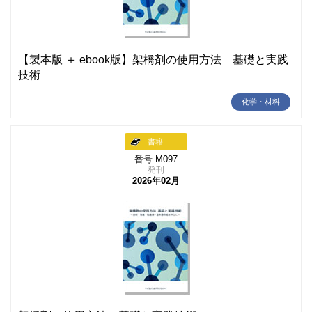
【製本版 ＋ ebook版】架橋剤の使用方法 基礎と実践
技術
化学・材料
書籍
番号 M097
発刊
2026年02月