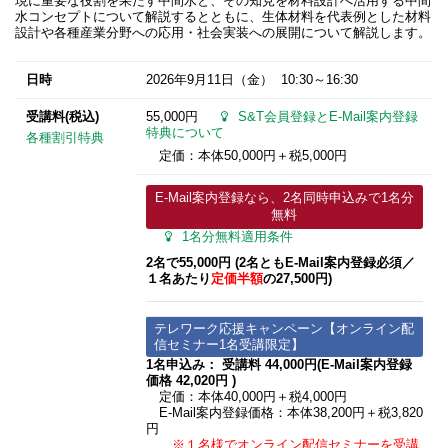
現に重要な役割を果たす中間水と、その知見を材料設計へ活用する中間
水コンセプトについて解説するとともに、生体材料を代表例とした材料
設計や各種産業分野への応用・社会実装への展開について解説します。
日時
2026年9月11日
（金） 10:30～16:30
受講料(税込)
55,000円
S&T会員登録とE-Mail案内登録
特典について
各種割引特典
定価：本体50,000円＋税5,000円
E-Mail案内登録なら、2名同時申込みで1名分
無料
1名分無料適用条件
2名で55,000円 (2名ともE-Mail案内登録必須​／
１名あたり
定価半額
の27,500円)
テレワーク応援キャンペーン【オンライン配
信セミナー1名受講限定】
1名申込み： 受講料 44,000円(E-Mail案内登録
価格 42,020円 )
定価：本体40,000円＋税4,000円
E-Mail案内登録価格：本体38,200円＋税3,820
円
※１名様でオンライン配信セミナーを受講