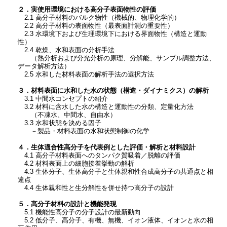
２．実使用環境における高分子表面物性の評価
2.1 高分子材料のバルク物性（機械的、物理化学的）
2.2 高分子材料の表面物性（最表面計測の重要性）
2.3 水環境下および生理環境下における界面物性（構造と運動
性）
2.4 乾燥、水和表面の分析手法
（熱分析および分光分析の原理、分解能、サンプル調整方法、
データ解析方法）
2.5 水和した材料表面の解析手法の選択方法
３．材料表面に水和した水の状態（構造・ダイナミクス）の解析
3.1 中間水コンセプトの紹介
3.2 材料に含水した水の構造と運動性の分類、定量化方法
（不凍水、中間水、自由水）
3.3 水和状態を決める因子
－製品・材料表面の水和状態制御の化学
４．生体適合性高分子を代表例とした評価・解析と材料設計
4.1 高分子材料表面へのタンパク質吸着／脱離の評価
4.2 材料表面上の細胞接着挙動の解析
4.3 生体分子、生体高分子と生体親和性合成高分子の共通点と相
違点
4.4 生体親和性と生分解性を併せ持つ高分子の設計
５．高分子材料の設計と機能発現
5.1 機能性高分子の分子設計の最新動向
5.2 低分子、高分子、有機、無機、イオン液体、イオンと水の相