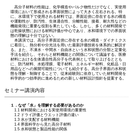
高分子材料の性能は、化学構造やバルク物性だけでなく、実使用
環境において形成される界面状態によって大きく左右される。特
に、水環境下で使用される材料では、界面近傍に存在する水の構造
や運動性が、防汚性、生体適合性、分離性能、接着、耐久性などの
機能発現に重要な役割を果たしている。しかし、多くの材料開発で
は乾燥状態における材料評価が中心であり、水和環境下での界面状
態の理解は十分ではない。
本講演では、高分子界面近傍に存在する水の構造・ダイナミクス
に着目し、熱分析や分光法を用いた最新評価技術を体系的に解説す
る。また、不凍水・中間水・自由水という水和状態の分類と定量化
手法を紹介し、それらと材料機能との関係について議論する。医療
材料における生体適合性高分子を代表例として取り上げるととも
に、防汚材料、水処理膜、電子材料、エネルギー材料、化粧品・日
用品などへの展開可能性についても紹介する。高分子界面の水和状
態を理解・制御することで、従来経験則に依存していた材料開発を
科学的かつ効率的に進めるための新しい材料設計指針を提案する。
セミナー講演内容
１．なぜ「水」を理解する必要があるのか
1.1 材料開発における実使用環境の重要性
1.2 ドライ評価とウエット評価の違い
1.3 水が支配する材料機能
1.4 界面科学から見た高分子材料
1.5 水和状態と製品性能の関係