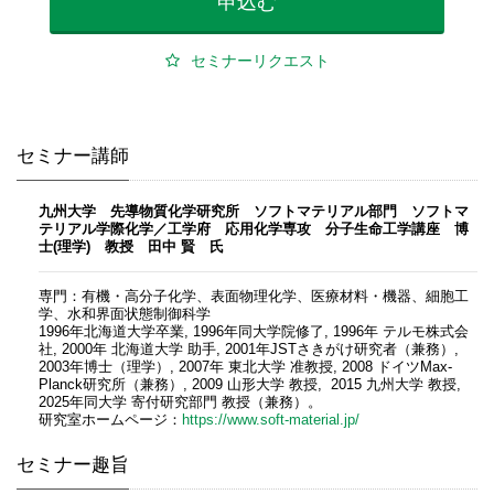
申込む
セミナーリクエスト
セミナー講師
九州大学 先導物質化学研究所 ソフトマテリアル部門 ソフトマ
テリアル学際化学／工学府 応用化学専攻 分子生命工学講座 博
士(理学) 教授 田中 賢 氏
専門：有機・高分子化学、表面物理化学、医療材料・機器、細胞工
学、水和界面状態制御科学
1996年北海道大学卒業, 1996年同大学院修了, 1996年 テルモ株式会
社, 2000年 北海道大学 助手, 2001年JSTさきがけ研究者（兼務）,
2003年博士（理学）, 2007年 東北大学 准教授, 2008 ドイツMax-
Planck研究所（兼務）, 2009 山形大学 教授, 2015 九州大学 教授,
2025年同大学 寄付研究部門 教授（兼務）。
研究室ホームページ：
https://www.soft-material.jp/
セミナー趣旨