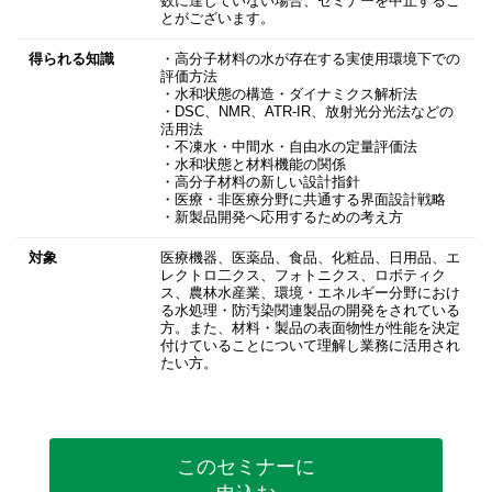
数に達していない場合、セミナーを中止するこ
とがございます。
得られる知識
・高分子材料の水が存在する実使用環境下での
評価方法
・水和状態の構造・ダイナミクス解析法
・DSC、NMR、ATR-IR、放射光分光法などの
活用法
・不凍水・中間水・自由水の定量評価法
・水和状態と材料機能の関係
・高分子材料の新しい設計指針
・医療・非医療分野に共通する界面設計戦略
・新製品開発へ応用するための考え方
対象
医療機器、医薬品、食品、化粧品、日用品、エ
レクトロ二クス、フォトニクス、ロボティク
ス、農林水産業、環境・エネルギー分野におけ
る水処理・防汚染関連製品の開発をされている
方。また、材料・製品の表面物性が性能を決定
付けていることについて理解し業務に活用され
たい方。
このセミナーに