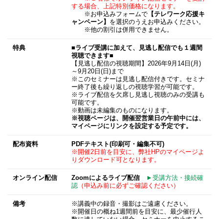
する場合、上記特別価格になります。
※お申込みフォームで
【テレワーク応援キ
ャンペーン】
を選択のうえお申込みください。
※他の割引は併用できません。
特典
■ライブ受講に加えて、見逃し配信でも１週間
視聴できます■
【見逃し配信の視聴期間】2026年9月14日(月)
～9月20日(日)まで
※このセミナーは見逃し配信付きです。セミナ
ー終了後も繰り返しの視聴学習が可能です。
※ライブ配信を欠席し見逃し視聴のみの受講も
可能です。
※動画は未編集のものになります。
※視聴ページは、開催翌営業日の午前中には、
マイページにリンクを設定する予定です。
配布資料
PDFテキスト(印刷可・編集不可)
※開催2日前を目安に、弊社HPのマイページよ
りダウンロード可となります。
オンライン配信
Zoomによるライブ配信
►受講方法・接続確
認
（申込み前に必ずご確認ください）
備考
※講義中の録音・撮影はご遠慮ください。
※開催日の概ね1週間前を目安に、最少催行人