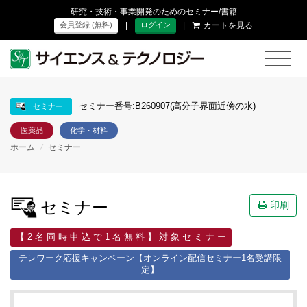
研究・技術・事業開発のためのセミナー/書籍
|
|
カートを見る
会員登録 (無料)
ログイン
セミナー番号:B260907(高分子界面近傍の水)
セミナー
医薬品
化学・材料
ホーム
/
セミナー
セミナー
印刷
【 2 名 同 時 申 込 で 1 名 無 料 】 対 象 セ ミ ナ ー
テレワーク応援キャンペーン【オンライン配信セミナー1名受講限
定】