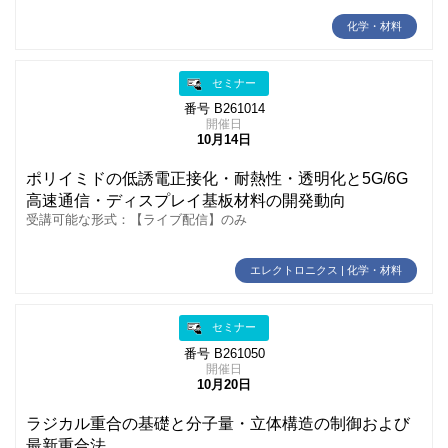
化学・材料
セミナー
番号 B261014
開催日
10月14日
ポリイミドの低誘電正接化・耐熱性・透明化と5G/6G
高速通信・ディスプレイ基板材料の開発動向
受講可能な形式：【ライブ配信】のみ
エレクトロニクス | 化学・材料
セミナー
番号 B261050
開催日
10月20日
ラジカル重合の基礎と分子量・立体構造の制御および
最新重合法