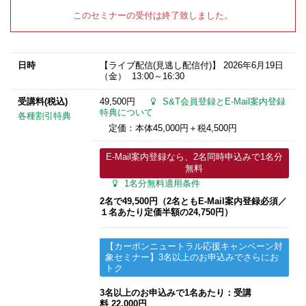
このセミナーの受付は終了致しました。
日時
【ライブ配信(見逃し配信付)】
2026年6月19日
（金） 13:00～16:30
受講料(税込)
49,500円
S&T会員登録とE-Mail案内登録
特典について
各種割引特典
定価：本体45,000円＋税4,500円
E-Mail案内登録なら、2名同時申込みで1名分
無料
1名分無料適用条件
2名で49,500円（2名ともE-Mail案内登録必須​／
１名あたり
定価半額
の24,750円）
【カーボンニュートラル応援キャンペーン対
象セミナー】3名以上のお申込みでさらにお
トク
3名以上のお申込みで1名あたり：受講
料 22,000円