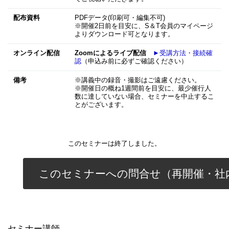
配布資料
PDFデータ(印刷可・編集不可)
※開催2日前を目安に、S＆T会員のマイページ
よりダウンロード可となります。
オンライン配信
Zoomによるライブ配信
►受講方法・接続確
認
（申込み前に必ずご確認ください）
備考
※講義中の録音・撮影はご遠慮ください。
※開催日の概ね1週間前を目安に、最少催行人
数に達していない場合、セミナーを中止するこ
とがございます。
このセミナーは終了しました。
このセミナーへの問合せ（再開催・社
セミナー講師