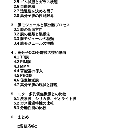
2.5 ゴム状態とガラス状態
2.6 自由体積
2.7 透過性を決める因子
2.8 高分子膜の性能限界
３．膜モジュールと膜分離プロセス
3.1 膜の断面方向
3.2 膜の種類と製膜法
3.3 膜モジュールの種類
3.4 膜モジュールの性能
４．高分子CO2分離膜の技術動向
4.1 TR膜
4.2 PIM膜
4.3 MMM
4.4 官能基の導入
4.5 PEO膜
4.6 促進輸送膜
4.7 高分子膜の現状と課題
５．ミクロ多孔質無機膜との比較
5.1 炭素膜、シリカ膜、ゼオライト膜
5.2 ガス透過特性の比較
5.3 分離性能の比較
６．まとめ
□質疑応答□