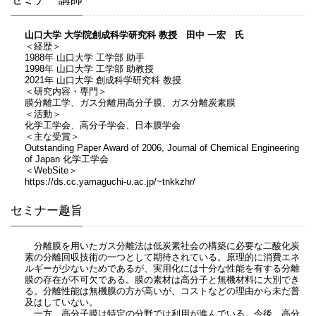
山口大学 大学院創成科学研究科 教授 田中 一宏 氏
＜経歴＞
1988年 山口大学 工学部 助手
1998年 山口大学 工学部 助教授
2021年 山口大学 創成科学研究科 教授
＜研究内容・専門＞
膜分離工学、ガス分離用高分子膜、ガス分離炭素膜
＜活動＞
化学工学会、高分子学会、日本膜学会
＜主な受賞＞
Outstanding Paper Award of 2006, Journal of Chemical Engineering
of Japan 化学工学会
＜WebSite＞
https://ds.cc.yamaguchi-u.ac.jp/~tnkkzhr/
セミナー趣旨
分離膜を用いたガス分離法は低炭素社会の構築に必要な二酸化炭
素の分離回収技術の一つとして期待されている。原理的に消費エネ
ルギーが少ないためであるが、実用化には十分な性能を有する分離
膜の存在が不可欠である。膜の素材は高分子と無機材料に大別でき
る。分離性能は無機膜の方が高いが、コストなどの理由から未だ普
及はしていない。
一方、高分子膜は特定の分野では利用が進んでいる。今後、高分