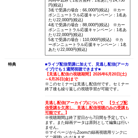
同時申込みで1名分無料：1名あたり24,750
円(税込)
3名で受講の場合：66,000円(税込) ※カー
ボンニュートラル応援キャンペーン：1名あ
たり22,000円(税込)
4名で受講の場合：88,000円(税込) ※カー
ボンニュートラル応援キャンペーン：1名あ
たり22,000円(税込)
5名で受講の場合：110,000円(税込) ※カ
ーボンニュートラル応援キャンペーン：1名
あたり22,000円(税込)
特典
■ライブ配信受講に加えて、見逃し配信(アーカ
イブ)でも１週間視聴できます■
【見逃し配信の視聴期間】2026年6月20日(土)
～6月26日(金)まで
※このセミナーは見逃し配信付です。セミナー
終了後も繰り返しの視聴学習が可能です。
見逃し配信(アーカイブ)について 【
ライブ配
信受講を欠席し、見逃し配信視聴のみの受講も
可能です。
】
※視聴期間は終了翌日から7日間を予定してい
ます。また録画データは原則として編集は行い
ません。
※マイページからZoomの録画視聴用リンクに
てご視聴いただきます。