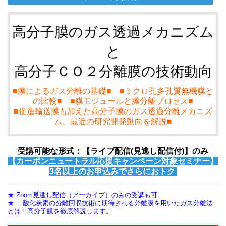
高分子膜のガス透過メカニズム
と
高分子ＣＯ２分離膜の技術動向
■膜によるガス分離の基礎■ ■ミクロ孔多孔質無機膜と
の比較■ ■膜モジュールと膜分離プロセス■
■促進輸送膜も加えた高分子膜のガス透過分離メカニズ
ム、最近の研究開発動向を解説■
受講可能な形式：【ライブ配信(見逃し配信付)】のみ
【カーボンニュートラル応援キャンペーン対象セミナー】
3名以上のお申込みでさらにおトク
★ Zoom見逃し配信（アーカイブ）のみの受講も可。
★ 二酸化炭素の分離回収技術に期待される分離膜を用いたガス分離法
とは！高分子膜を徹底解説します。