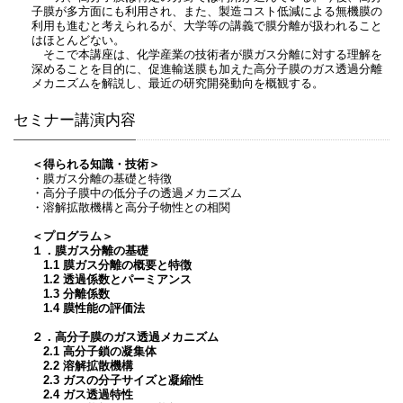
子膜が多方面にも利用され、また、製造コスト低減による無機膜の
利用も進むと考えられるが、大学等の講義で膜分離が扱われること
はほとんどない。
そこで本講座は、化学産業の技術者が膜ガス分離に対する理解を
深めることを目的に、促進輸送膜も加えた高分子膜のガス透過分離
メカニズムを解説し、最近の研究開発動向を概観する。
セミナー講演内容
＜得られる知識・技術＞
・膜ガス分離の基礎と特徴
・高分子膜中の低分子の透過メカニズム
・溶解拡散機構と高分子物性との相関
＜プログラム＞
１．膜ガス分離の基礎
1.1 膜ガス分離の概要と特徴
1.2 透過係数とパーミアンス
1.3 分離係数
1.4 膜性能の評価法
２．高分子膜のガス透過メカニズム
2.1 高分子鎖の凝集体
2.2 溶解拡散機構
2.3 ガスの分子サイズと凝縮性
2.4 ガス透過特性