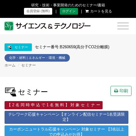
研究・技術・事業開発のためのセミナー/書籍
|
|
カートを見る
会員登録 (無料)
ログイン
セミナー番号:B260659(高分子CO2分離膜)
セミナー
化学・材料 | エネルギー・環境・機械
ホーム
/
セミナー
セミナー
印刷
【 2 名 同 時 申 込 で 1 名 無 料 】 対 象 セ ミ ナ ー
テレワーク応援キャンペーン【オンライン配信セミナー1名受講限
定】
カーボンニュートラル応援キャンペーン 対象セミナー 【3名以上
での申込みがお得】