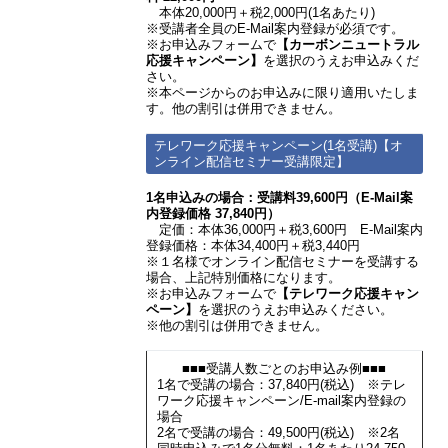
本体20,000円＋税2,000円(1名あたり)
※受講者全員のE-Mail案内登録が必須です。
※お申込みフォームで
【カーボンニュートラル
応援キャンペーン】
を選択のうえお申込みくだ
さい。
※本ページからのお申込みに限り適用いたしま
す。他の割引は併用できません。
テレワーク応援キャンペーン(1名受講)【オ
ンライン配信セミナー受講限定】
1名申込みの場合：受講料39,600円（E-Mail案
内登録価格 37,840円）
定価：本体36,000円＋税3,600円 E-Mail案内
登録価格：本体34,400円＋税3,440円
※１名様でオンライン配信セミナーを受講する
場合、上記特別価格になります。
※お申込みフォームで
【テレワーク応援キャン
ペーン】
を選択のうえお申込みください。
※他の割引は併用できません。
■■■受講人数ごとのお申込み例■■■
1名で受講の場合：37,840円(税込) ※テレ
ワーク応援キャンペーン/E-mail案内登録の
場合
2名で受講の場合：49,500円(税込) ※2名