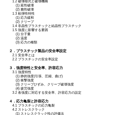
1.2 破壊様式と破壊機構
(1) 延性破壊
(2) 脆性破壊
1.3 粘弾性特性
(1) 応力緩和
(2) クリープ
1.4 非晶性プラスチックと結晶性プラスチック
1.5 強度に影響する要因
(1) 分子量
(2) 温度
(3) 応力の種類
２．プラスチック製品の安全率設定
2.1 安全率とは
2.2 プラスチックの安全率設定
３．強度特性と安全率、許容応力
3.1 強度特性
(1) 静的強度(引張、圧縮、曲げ)
(2) 衝撃強度
(3) クリープひずみ、クリープ破壊強度
(4) 疲労強度
3.2 各強度に対応する安全率、許容応力の設定
４．応力亀裂と許容応力
4.1 プラスチックの応力亀裂
4.2 ストレスクラック
(1) ストレスクラック性の評価法