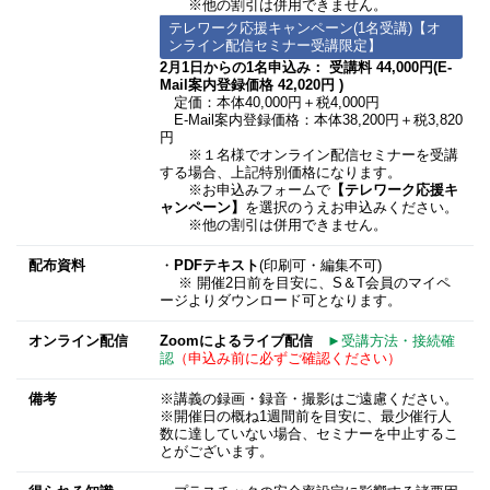
※他の割引は併用できません。
テレワーク応援キャンペーン(1名受講)【オ
ンライン配信セミナー受講限定】
2月1日からの1名申込み： 受講料 44,000円(E-
Mail案内登録価格 42,020円 )
定価：本体40,000円＋税4,000円
E-Mail案内登録価格：本体38,200円＋税3,820
円
※１名様でオンライン配信セミナーを受講
する場合、上記特別価格になります。
※お申込みフォームで
【テレワーク応援キ
ャンペーン】
を選択のうえお申込みください。
※他の割引は併用できません。
配布資料
・
PDFテキスト
(印刷可・編集不可)
※ 開催2日前を目安に、S＆T会員のマイペ
ージよりダウンロード可となります。
オンライン配信
Zoomによるライブ配信
►受講方法・接続確
認
（申込み前に必ずご確認ください）
備考
※講義の録画・録音・撮影はご遠慮ください。
※開催日の概ね1週間前を目安に、最少催行人
数に達していない場合、セミナーを中止するこ
とがございます。