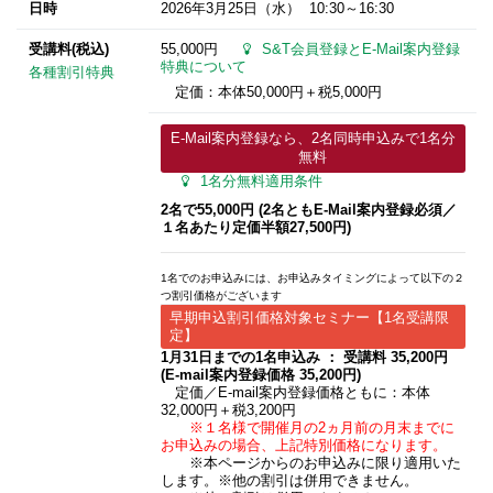
日時
2026年3月25日
（水） 10:30～16:30
受講料(税込)
55,000円
S&T会員登録とE-Mail案内登録
特典について
各種割引特典
定価：本体50,000円＋税5,000円
E-Mail案内登録なら、2名同時申込みで1名分
無料
1名分無料適用条件
2名で55,000円 (2名ともE-Mail案内登録必須／
１名あたり定価半額27,500円)
1名でのお申込みには、お申込みタイミングによって以下の２
つ割引価格がございます
早期申込割引価格対象セミナー【1名受講限
定】
1月31日までの1名申込み ： 受講料 35,200円
(E-mail案内登録価格 35,200円)
定価／E-mail案内登録価格ともに：本体
32,000円＋税3,200円
※１名様で開催月の2ヵ月前の月末までに
お申込みの場合、上記特別価格になります。
※本ページからのお申込みに限り適用いた
します。※他の割引は併用できません。