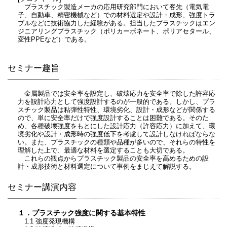
プラスチック製造メーカの応用研究部門において客先（電気電
子、自動車、精密機械など）での材料選定や設計・成形、強度トラ
ブルなどに技術協力した経験がある。担当したプラスチックはエン
ジニアリングプラスチック（ポリカーボネート、ポリアセタール、
変性PPEなど）である。
セミナー趣旨
金属製品では安全率を設定し、破壊応力を安全率で除した許容応
力を設計応力として強度設計するのが一般的である。しかし、プラ
スチック製品は粘弾性特性、環境劣化、設計・成形などが関係する
ので、単に安全率だけで強度設計することは困難である。そのた
め、各種破壊強度をもとにした設計応力（許容応力）に加えて、環
境劣化や設計・成形時の強度低下を考慮して設計しなければならな
い。また、プラスチックの種類や品種が多いので、それらの特性を
理解した上で、最適な材料を選定することも大切である。
これらの観点からプラスチック製品の安全率を高めるための設
計・成形技術と材料選定について事例をまじえて解説する。
セミナー講演内容
１．プラスチック強度に関する基本特性
1.1 強度発現機構