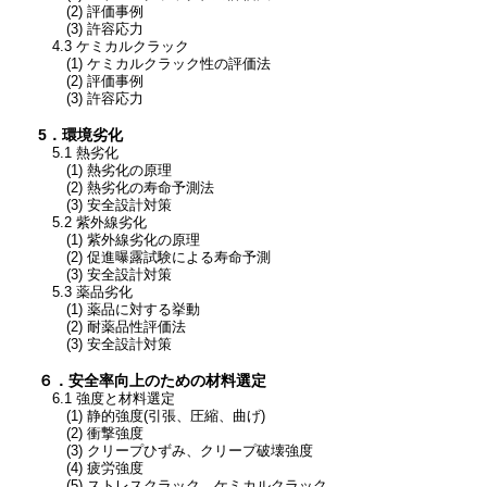
(2) 評価事例
(3) 許容応力
4.3 ケミカルクラック
(1) ケミカルクラック性の評価法
(2) 評価事例
(3) 許容応力
5
．環境劣化
5.1 熱劣化
(1) 熱劣化の原理
(2) 熱劣化の寿命予測法
(3) 安全設計対策
5.2 紫外線劣化
(1) 紫外線劣化の原理
(2) 促進曝露試験による寿命予測
(3) 安全設計対策
5.3 薬品劣化
(1) 薬品に対する挙動
(2) 耐薬品性評価法
(3) 安全設計対策
６．安全率向上のための材料選定
6.1 強度と材料選定
(1) 静的強度(引張、圧縮、曲げ)
(2) 衝撃強度
(3) クリープひずみ、クリープ破壊強度
(4) 疲労強度
(5) ストレスクラック、ケミカルクラック