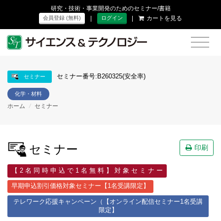
研究・技術・事業開発のためのセミナー/書籍
|
|
カートを見る
会員登録 (無料)
ログイン
セミナー番号:B260325(安全率)
セミナー
化学・材料
ホーム
/
セミナー
セミナー
印刷
【 2 名 同 時 申 込 で 1 名 無 料 】 対 象 セ ミ ナ ー
早期申込割引価格対象セミナー【1名受講限定】
テレワーク応援キャンペーン（【オンライン配信セミナー1名受講
限定】