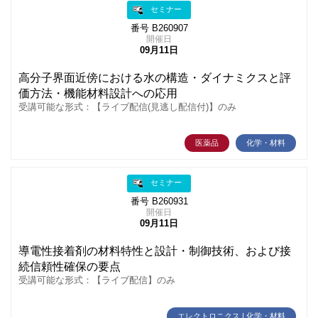
セミナー
番号 B260907
開催日
09月11日
高分子界面近傍における水の構造・ダイナミクスと評
価方法・機能材料設計への応用
受講可能な形式：【ライブ配信(見逃し配信付)】のみ
医薬品
化学・材料
セミナー
番号 B260931
開催日
09月11日
導電性接着剤の材料特性と設計・制御技術、および接
続信頼性確保の要点
受講可能な形式：【ライブ配信】のみ
エレクトロニクス | 化学・材料