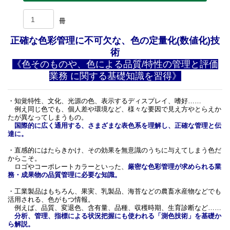
冊
正確な色彩管理に不可欠な、色の定量化(数値化)技
術
《色そのものや、色による品質/特性の管理と評価
業務 に関する基礎知識を習得》
・知覚特性、文化、光源の色、表示するディスプレイ、嗜好……
例え同じ色でも、個人差や環境など、様々な要因で見え方やとらえか
たが異なってしまうもの。
国際的に広く通用する、さまざまな表色系を理解し、正確な管理と伝
達に。
・直感的にはたらきかけ、その効果を無意識のうちに与えてしまう色だ
からこそ。
ロゴやコーポレートカラーといった、
厳密な色彩管理が求められる業
務・成果物の品質管理に必要な知識。
・工業製品はもちろん、果実、乳製品、海苔などの農畜水産物などでも
活用される、色がもつ情報。
例えば、品質、変退色、含有量、品種、収穫時期、生育診断など……
分析、管理、指標による状況把握にも使われる「測色技術」を基礎か
ら解説。