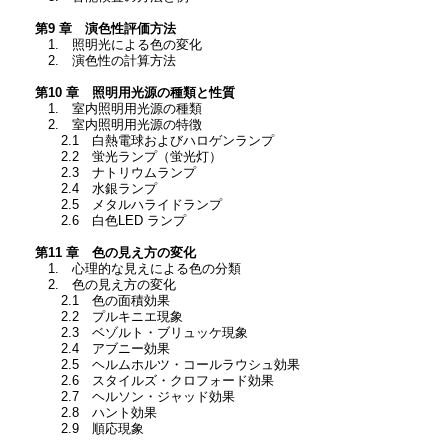
第9 章 演色性評価方法
1. 照明光による色の変化
2. 演色性の計算方法
第10 章 照明用光源の種類と性質
1. 室内照明用光源の種類
2. 室内照明用光源の特徴
2.1 白熱電球およびハロゲンランプ
2.2 蛍光ランプ（蛍光灯）
2.3 ナトリウムランプ
2.4 水銀ランプ
2.5 メタルハライドランプ
2.6 白色LED ランプ
第11 章 色の見え方の変化
1. 心理的な見えによる色の分類
2. 色の見え方の変化
2.1 色の面積効果
2.2 プルキニエ現象
2.3 ベゾルト・ブリュッケ現象
2.4 アブニー効果
2.5 ヘルムホルツ・コールラウシュ効果
2.6 スタイルズ・クロフォード効果
2.7 ヘルソン・ジャッド効果
2.8 ハント効果
2.9 順応現象