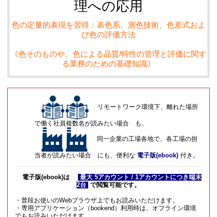
理への応用
色の定量的表現を習得：表色系、測色技術、色差式およ
び色の評価方法
《色そのものや、色による品質/特性の管理と評価に関す
る業務のための基礎知識》
リモートワーク環境下、離れた場所
で働く社員複数名が読みたい場合 も、
同一企業の工場各地で、各工場の担
当者が読みたい場合 にも、便利な
電子版(ebook)
付き。
電子版(ebook)は
最大 5アカウント / 1アカウントにつき端末
2台
で閲覧可能です。
・普段お使いのWebブラウザ上でもお読みいただけます。
・専用アプリケーション（bookend）利用時は、オフライン環境
でもお読みいただけます。