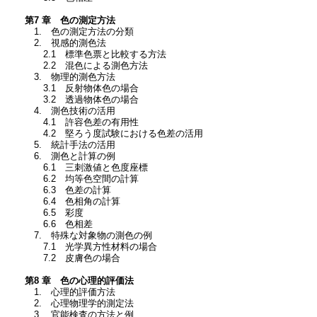
第7 章 色の測定方法
1. 色の測定方法の分類
2. 視感的測色法
2.1 標準色票と比較する方法
2.2 混色による測色方法
3. 物理的測色方法
3.1 反射物体色の場合
3.2 透過物体色の場合
4. 測色技術の活用
4.1 許容色差の有用性
4.2 堅ろう度試験における色差の活用
5. 統計手法の活用
6. 測色と計算の例
6.1 三刺激値と色度座標
6.2 均等色空間の計算
6.3 色差の計算
6.4 色相角の計算
6.5 彩度
6.6 色相差
7. 特殊な対象物の測色の例
7.1 光学異方性材料の場合
7.2 皮膚色の場合
第8 章 色の心理的評価法
1. 心理的評価方法
2. 心理物理学的測定法
3. 官能検査の方法と例