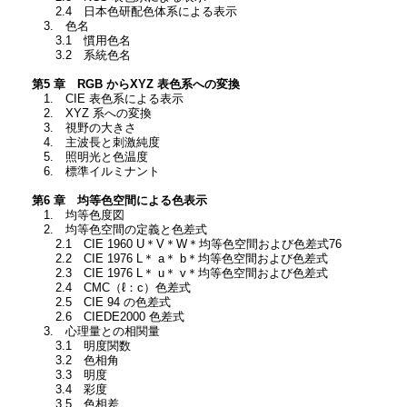
2.4 日本色研配色体系による表示
3. 色名
3.1 慣用色名
3.2 系統色名
第5 章 RGB からXYZ 表色系への変換
1. CIE 表色系による表示
2. XYZ 系への変換
3. 視野の大きさ
4. 主波長と刺激純度
5. 照明光と色温度
6. 標準イルミナント
第6 章 均等色空間による色表示
1. 均等色度図
2. 均等色空間の定義と色差式
2.1 CIE 1960 U＊V＊W＊均等色空間および色差式76
2.2 CIE 1976 L＊ a＊ b＊均等色空間および色差式
2.3 CIE 1976 L＊ u＊ v＊均等色空間および色差式
2.4 CMC（ℓ：c）色差式
2.5 CIE 94 の色差式
2.6 CIEDE2000 色差式
3. 心理量との相関量
3.1 明度関数
3.2 色相角
3.3 明度
3.4 彩度
3.5 色相差