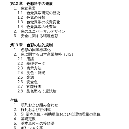
第12 章 色彩科学の発展
1. 色覚異常
1.1 色覚異常研究の歴史
1.2 色覚の分類
1.3 色覚異常の視覚変化
1.4 色覚異常の検査法
2. 色のユニバーサルデザイン
3. 安全に関する環境色彩
第13 章 色彩の法的規制
1. 色彩の国際標準化
2. 色に関する日本産業規格（JIS）
2.1 用語
2.2 基礎データ
2.3 表示方法
2.4 測色・測光
2.5 光源
2.6 安全色
2.7 官能検査
2.8 染色堅ろう度試験
付録
1. 順列および組み合わせ
2. 行列および行列式
3. SI 基本単位・補助単位および心理物理量の単位
4. 基礎定数
5. 基本単位への接頭語
6. ギリシャ文字