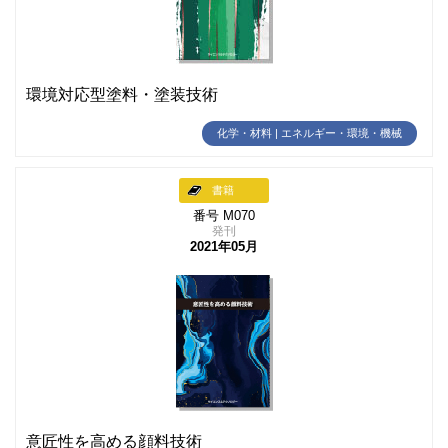
環境対応型塗料・塗装技術
化学・材料 | エネルギー・環境・機械
書籍
番号 M070
発刊
2021年05月
意匠性を高める顔料技術