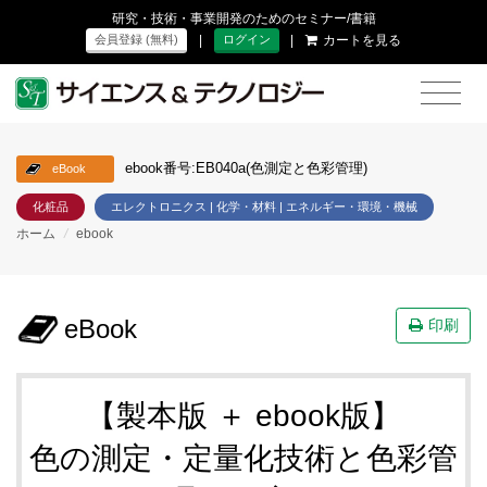
研究・技術・事業開発のためのセミナー/書籍
|
|
カートを見る
会員登録 (無料)
ログイン
ebook番号:EB040a(色測定と色彩管理)
eBook
化粧品
エレクトロニクス | 化学・材料 | エネルギー・環境・機械
ホーム
/
ebook
eBook
印刷
【製本版 ＋ ebook版】
色の測定・定量化技術と色彩管