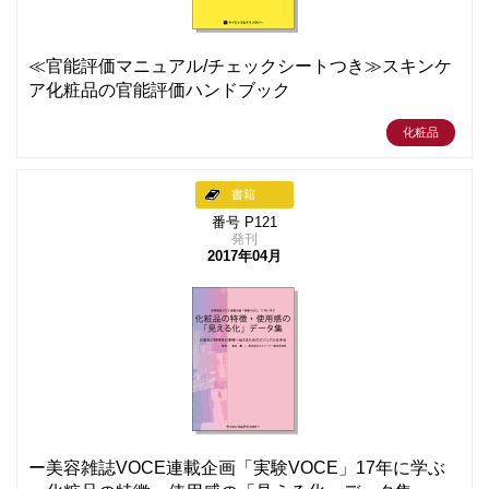
≪官能評価マニュアル/チェックシートつき≫スキンケ
ア化粧品の官能評価ハンドブック
化粧品
書籍
番号 P121
発刊
2017年04月
ー美容雑誌VOCE連載企画「実験VOCE」17年に学ぶ