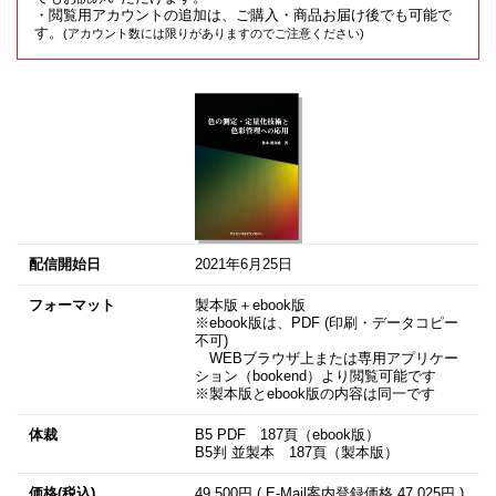
・閲覧用アカウントの追加は、ご購入・商品お届け後でも可能で
す。
(アカウント数には限りがありますのでご注意ください)
配信開始日
2021年6月25日
フォーマット
製本版＋ebook版
※ebook版は、PDF (印刷・データコピー
不可)
WEBブラウザ上または専用アプリケー
ション（bookend）より閲覧可能です
※製本版とebook版の内容は同一です
体裁
B5 PDF 187頁（ebook版）
B5判 並製本 187頁（製本版）
価格(税込)
49,500円 ( E-Mail案内登録価格
47,025円
)