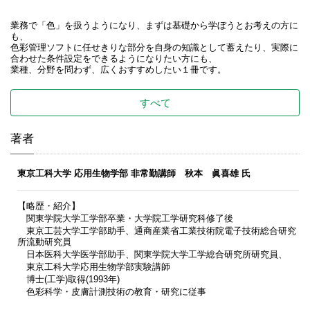
業務で「色」を扱うようになり、まずは基礎から学ぼうとお考えの方に
も、
色彩管理ソフトに任せきりな部分を自身の知識として蓄えたり、実際に
合わせた条件設定をできるようになりたい方にも、
業種、分野を問わず、広くおすすめしたい１冊です。
すべて
著者
東京工科大学 応用生物学部 非常勤講師 秋本 眞喜雄 氏
【略歴・紹介】
関東学院大学工学部卒業・大学院工学研究科修了後
東京工芸大学工学部助手、通商産業省工業技術院電子技術総合研究
所流動研究員
日本医科大学医学部助手、関東学院大学工学総合研究所研究員、
東京工科大学応用生物学部実験講師
博士(工学)取得(1993年)
色彩科学・皮膚計測技術の教育・研究に従事