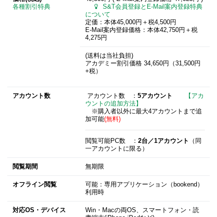
各種割引特典
S&T会員登録とE-Mail案内登録特典
について
定価：本体45,000円＋税4,500円
E-Mail案内登録価格：本体42,750円＋税
4,275円
(送料は当社負担)
アカデミー割引価格 34,650円（31,500円
+税）
アカウント数
アカウント数 ：
5アカウント
【アカ
ウントの追加方法】
※購入者以外に最大4アカウントまで追
加可能
(無料)
閲覧可能PC数 ：
2台／1アカウント
（同
一アカウントに限る）
閲覧期間
無期限
オフライン閲覧
可能：専用アプリケーション（bookend）
利用時
対応OS・デバイス
Win・Macの両OS、スマートフォン・読