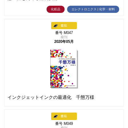
化粧品
エレクトロニクス | 化学・材料
書籍
番号 M047
発刊
2020年05月
インクジェットインクの最適化 千態万様
書籍
番号 M049
発刊