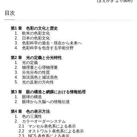
(まえがき より抜粋)
目次
第1 章 色彩の文化と歴史
1. 欧米の色彩文化
2. 日本の色彩文化
3. 色彩科学の過去・現在から未来へ
4. 色彩科学を包含する学術分野
第2 章 光の定義と分光特性
1. 光の定義
2. 物理量と心理物理量
3. 分光分布の性質
4. 加法混色と減法混色
5. 光の反射の方向性
第3 章 眼の構造と網膜における情報処理
1. 眼球の構造
2. 眼球から大脳への情報伝達
第4 章 色の表示方法
1. 色の三属性
2. カラーオーダーシステム
2.1 マンセル表色系による表示
2.2 オストワルト表色系による表示
2.3 NCS 表色系による表示