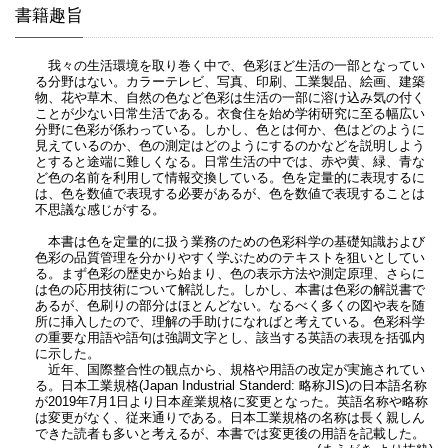
書籍趣旨
我々の生活環境を取り巻く中で、色彩ほど生活の一部となってい
る分野はない。カラーテレビ、写真、印刷、工業製品、絵画、建築
物、花や草木、自然の色など色彩は生活の一部に溶け込み気の付く
ことが少ない日常生活である。衣食住を始め学術研究に至る幅広い
分野に色彩が係わっている。しかし、色とは何か、色はどのように
見えているのか、色の測定はどのようにするのかなどを説明しよう
とすると途端に難しくなる。日常生活の中では、赤や黄、緑、青な
ど色の名前を利用して情報交換している。色を定量的に表現するに
は、色を数値で表現する必要があるが、色を数値で表現することは
不思議な感じがする。
本書は色を定量的に扱う業務のための色彩科学の基礎知識および
色彩の品質管理を分かりやすく学ぶためのテキストを狙いとしてい
る。まず色彩の歴史から始まり、色の表示方法や測定原理、さらに
は色の応用技術について解説した。しかし、本書は色彩の解説書で
あるが、色刷りの部分はほとんどない。なるべく多くの図や表を随
所に挿入したので、理解の手助けになればと考えている。色彩科学
の重要な用語や語句は強調文字とし、該当する英語の表現を括弧内
に示した。
近年、国際整合性の観点から、規格や用語の改定が実施されてい
る。日本工業規格(Japan Industrial Standerd: 略称JIS)の日本語名称
が2019年7月1日より日本産業規格に変更となった。英語名称や略称
は変更がなく、従来通りである。日本工業規格の名称は長く親しん
できた読者も多いと考えるが、本書では変更後の用語を記載した。