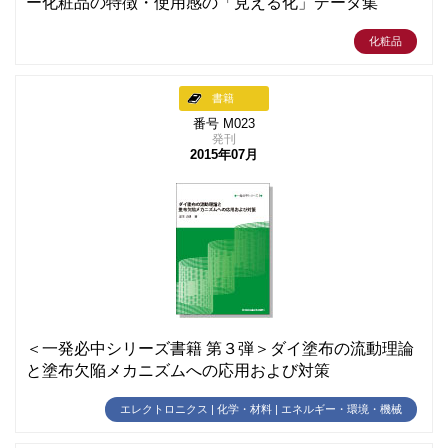
ー化粧品の特徴・使用感の「見える化」データ集
化粧品
書籍
番号 M023
発刊
2015年07月
＜一発必中シリーズ書籍 第３弾＞ダイ塗布の流動理論
と塗布欠陥メカニズムへの応用および対策
エレクトロニクス | 化学・材料 | エネルギー・環境・機械