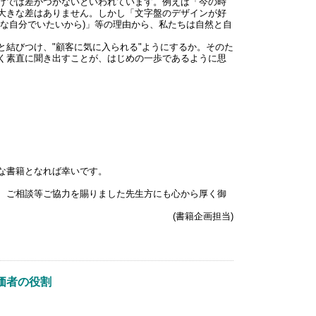
けでは差がつかないといわれています。例えば「今の時
大きな差はありません。しかし「文字盤のデザインが好
な自分でいたいから)」等の理由から、私たちは自然と自
結びつけ、"顧客に気に入られる"ようにするか。そのた
く素直に聞き出すことが、はじめの一歩であるように思
な書籍となれば幸いです。
、ご相談等ご協力を賜りました先生方にも心から厚く御
(書籍企画担当)
価者の役割