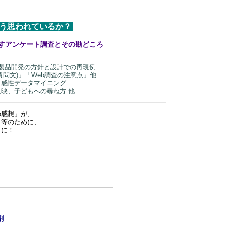
う思われているか？
すアンケート調査とその勘どころ
製品開発の方針と設計での再現例
問文)」「Web調査の注意点」他
と感性データマイニング
映、子どもへの尋ね方 他
の感想」が、
タ等のために、
うに！
割