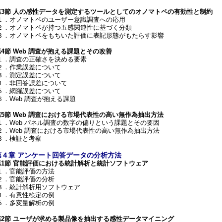
第3節 人の感性データを測定するツールとしてのオノマトペの有効性と制約
１．オノマトペのユーザー意識調査への応用
２．オノマトペが持つ五感関連性に基づく分類
３．オノマトペをもちいた評価に表記形態がもたらす影響
第4節 Web 調査が抱える課題とその改善
１．調査の正確さを決める要素
２．作業誤差について
３．測定誤差について
４．非回答誤差について
５．網羅誤差について
６．Web 調査が抱える課題
第5節 Web 調査における市場代表性の高い無作為抽出方法
１．Web パネル調査の数字の偏りという課題とその要因
２．Web 調査における市場代表性の高い無作為抽出方法
３．検証と考察
第４章 アンケート回答データの分析方法
第1節 官能評価における統計解析と統計ソフトウェア
１．官能評価の方法
２．官能評価の分析
３．統計解析用ソフトウェア
４．有意性検定の例
５．多変量解析の例
第2節 ユーザが求める製品像を抽出する感性データマイニング