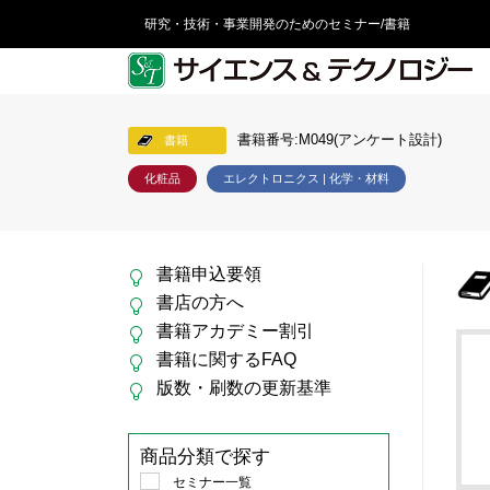
研究・技術・事業開発のためのセミナー/書籍
書籍番号:M049(アンケート設計)
書籍
化粧品
エレクトロニクス | 化学・材料
書籍申込要領
書店の方へ
書籍アカデミー割引
書籍に関するFAQ
版数・刷数の更新基準
商品分類で探す
セミナー一覧