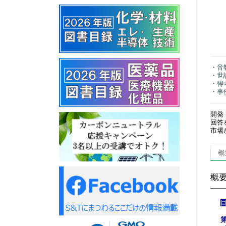
・音
・世
・得
・事
開発
回答
市場
概
概