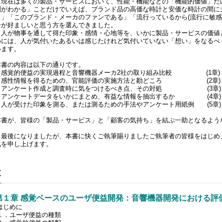
現在は多くの製品・サービスにおいて、性能・機能などの「機能的価値」だ
刻がわかる」ことだけでいえば、ブランド品の高価な時計と安価な時計の間に
き」「このブランド・メーカのファンである」「流行っているから(流行に敏感
分が好ましいと思う方を選んできました。
人が物事を通して得た印象・感情・心地等を、いかに製品・サービスの価値と
めには、人が気付いたあるいは感じたけれど気付いていない「想い」をなるべ
います。
本書の内容は以下の通りです。
・感覚的便益の実現過程と音響機器メーカ2社の取り組み比較 (1章)
・感性情報を得るための、官能評価の実施方法と勘どころ (2章)
・アンケート作成と調査時に気をつけるべき点、その対処 (3章)
・アンケートデータをいかにまとめ、有益な情報を抽出するか (4章)
・人が受けた印象を測る、または測るための手法やアンケート用紙例 (5章)
本書が、皆様の「製品・サービス」と「顧客の気持ち」を結ぶ一助となるよう
最後になりましたが、本書に快くご執筆賜りましたご執筆者の皆様をはじめ
礼を申し上げます。
次
第１章 感覚ベースのユーザ便益開発：音響機器開発における評
はじめに
１．ユーザ便益の種類