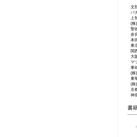
文
パ
上
(
聖
奈
本
東
関
大
マツ
東雄
(株
東
(株
京
神
書