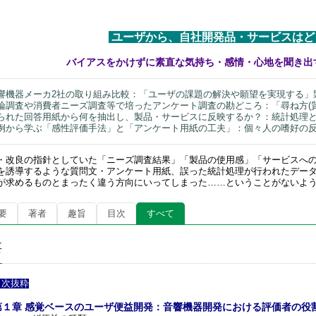
ユーザから、自社開発品・サービスはど
バイアスをかけずに素直な気持ち・感情・心地を聞き出
響機器メーカ2社の取り組み比較：「ユーザの課題の解決や願望を実現する」
論調査や消費者ニーズ調査等で培ったアンケート調査の勘どころ：「尋ね方(質
られた回答用紙から何を抽出し、製品・サービスに反映するか？：統計処理
例から学ぶ「感性評価手法」と「アンケート用紙の工夫」：個々人の嗜好の反
・改良の指針としていた「ニーズ調査結果」「製品の使用感」「サービスへ
を誘導するような質問文・アンケート用紙、誤った統計処理が行われたデー
が求めるものとまったく違う方向にいってしまった……ということがないよ
要
著者
趣旨
目次
すべて
要
目次抜粋
第１章 感覚ベースのユーザ便益開発：音響機器開発における評価者の役