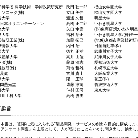
部科学省 科学技術・学術政策研究所
氏田 壮一郎
椙山女学園大学
ナソニック(株)
立田 美佳
椙山女学園大学
智大学
渡邊 久哲
明星大学
株)日本オリエンテーション
髙橋 正二郎
いわき明星大学
徳大学
矢口 幸康
(株)東商店(元いわき明星
良大学
吉村 治正
いわき明星大学/(株)モ
田技研工業(株)
加藤 拓巳
(地独)京都市産業技術研
京情報大学
内田 治
日産自動車(株)
西大学
徳丸 正孝
武庫川女子大学
阪産業大学
高井 由佳
武庫川女子大学
ダ(株)
藤原 清志
愛知淑徳大学
技研(株)
菊地 哲雄
札幌市立大学
)菱健
古川 貴士
大阪産業大学
華大学
陽 玉球
花王(株)
)岡墨光堂
遠藤 淳司
筑波技術大学
都大学
仲村 匡司
東京大学
奈川工科大学
高橋 勝美
籍趣旨
本書は、"顧客に気に入られる"製品開発・サービスの創出を目的に構成しま
「アンケート調査」を主題として、人が感じたことをいかに聞き出し、抽出し