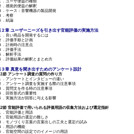
１．ユーザ便益の種類
２．感覚的便益の解釈
３．ケース：音響機器の製品開発
４．考察
５．結論
第２章 ユーザーニーズを引き出す官能評価の実施方法
１．良い商品を開発するには
２．評価手順と計画
３．計画時の注意点
４．評価手法
５．解析手法
６．評価結果の解釈とまとめ方
第３章 真意を聞き出すためのアンケート設計
第1節 アンケート調査の質問の作り方
１．アンケートとインタビューの違い
２．アンケート調査を実施する際の注意事項
３．質問文を作る時の注意事項
４．回答形式の重要性
５．実施方法が回答に与える影響
第2節 官能評価で用いられる評価用語の収集方法および選定指針
１．官能評価と用語
２．官能用語の選定の難しさ
３．モノづくり言葉の言葉出しの工夫と選定の試み
４．用語の機能
５．官能空間の設定でのイメージの用語