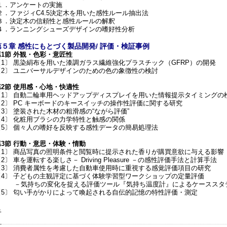
１．アンケートの実施
２．ファジィC4.5決定木を用いた感性ルール抽出法
３．決定木の信頼性と感性ルールの解釈
４．ランニングシューズデザインの嗜好性分析
第５章 感性にもとづく製品開発/ 評価・検証事例
第1節 外観・色彩・意匠性
〔1〕 黒染絹布を用いた漆調ガラス繊維強化プラスチック（GFRP）の開発
〔2〕 ユニバーサルデザインのための色の象徴性の検討
第2節 使用感・心地・快適性
〔1〕 自動二輪車用ヘッドアップディスプレイを用いた情報提示タイミングの
〔2〕 PC キーボードのキースイッチの操作性評価に関する研究
〔3〕 塗装された木材の粗滑感の“ながら評価”
〔4〕 化粧用ブラシの力学特性と触感の関係
〔5〕 個々人の嗜好を反映する感性データの簡易処理法
第3節 行動・意思・体験・情動
〔1〕 商品写真の照明条件と閲覧時に提示された香りが購買意欲に与える影響
2〕 車を運転する楽しさ－ Driving Pleasure －の感性評価手法と計算手法
〔3〕 消費者属性を考慮した自動車使用時に重視する感覚評価項目の研究
〔4〕 子どもの主観評定に基づく体験学習型ワークショップの定量評価
－気持ちの変化を捉える評価ツール『気持ち温度計』によるケーススタ
〔5〕 匂い手がかりによって喚起される自伝的記憶の特性評価・測定
者