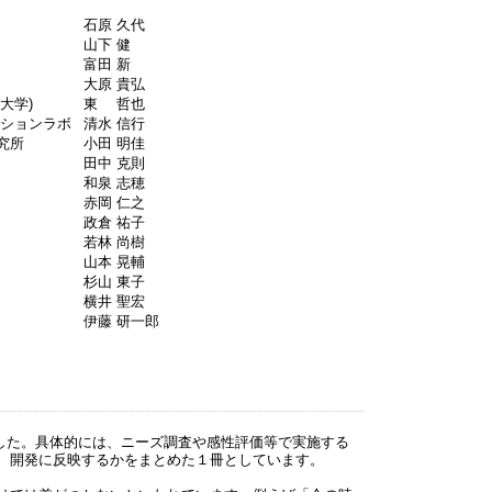
石原 久代
山下 健
富田 新
大原 貴弘
大学)
東 哲也
ーションラボ
清水 信行
究所
小田 明佳
田中 克則
和泉 志穂
赤岡 仁之
政倉 祐子
若林 尚樹
山本 晃輔
杉山 東子
横井 聖宏
伊藤 研一郎
した。具体的には、ニーズ調査や感性評価等で実施する
、開発に反映するかをまとめた１冊としています。