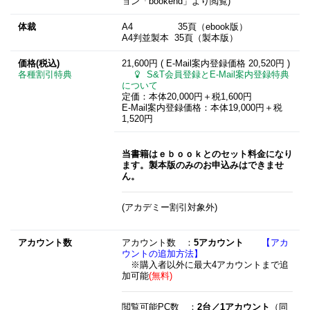
ョン「bookend」より閲覧)
体裁
A4 35頁（ebook版）
A4判並製本 35頁（製本版）
価格(税込)
21,600円 ( E-Mail案内登録価格
20,520円
)
各種割引特典
S&T会員登録とE-Mail案内登録特典
について
定価：本体20,000円＋税1,600円
E-Mail案内登録価格：本体19,000円＋税
1,520円
当書籍はｅｂｏｏｋとのセット料金になり
ます。製本版のみのお申込みはできませ
ん。
(アカデミー割引対象外)
アカウント数
アカウント数 ：
5アカウント
【アカ
ウントの追加方法】
※購入者以外に最大4アカウントまで追
加可能
(無料)
閲覧可能PC数 ：
2台／1アカウント
（同