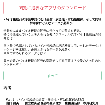
閲覧に必要なアプリのダウンロード
バイオ後続品の承認申請にむけ品質・安全性・有効性確保、そして同等
性確保にどんなデータが必要か！
指針をふまえバイオ後続品開発に当たっての要点を解説。
特に今後進んでいくと考えられるモノクローナル抗体バイオ後続品の開
発とは！
国内外で承認されているバイオ後続品の承認審査に用いられたデータパ
ッケージを比較し、必要とされるデータを紐解く！
当局で求められるデータとは？
日本企業のバイオ後続品開発の課題そして対応策は？今後の方向性のヒ
ントを示す！
すべて
著者
Part 1 バイオ後続品の品質・安全性・有効性確保の観点
山口 照英 国立医薬品食品衛生研究所 生物薬品部 客員研究員