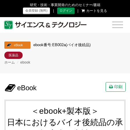
研究・技術・事業開発のためのセミナー/書籍
|
|
カートを見る
会員登録 (無料)
ログイン
ebook番号:EB002a(バイオ後続品)
eBook
医薬品
ホーム
/
ebook
eBook
印刷
＜ebook+製本版＞
日本におけるバイオ後続品の承