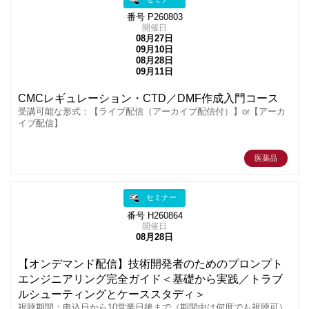
番号 P260803
開催日
08月27日
09月10日
08月28日
09月11日
CMCレギュレーション・CTD／DMF作成入門コース
受講可能な形式：【ライブ配信（アーカイブ配信付）】or【アーカ
イブ配信】
医薬品
セミナー
番号 H260864
開催日
08月28日
【オンデマンド配信】技術開発者のためのプロンプト
エンジニアリング完全ガイド＜基礎から実践／トラブ
ルシューティングとケーススタディ＞
視聴期間：申込日から10営業日後まで（期間中は何度でも視聴可）