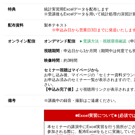
特典
統計実習用Excelデータを配布します
※受講後もExcelデータを用いて統計処理の演習計
配布資料
製本テキスト
※申込み日から営業日3日までに発送いたしま
オンライン配信
オンデマンド配信
►受講方法・視聴環境確認
（申
視聴期間
：申込日から1か月間（期間中は何度でも
映像時間
：約3時間
セミナー視聴はマイページから
お申し込み後、マイページの「セミナー資料ダウン
お申込み済みのセミナー一覧が表示されますので、
さい。
【申込み完了後】
より視聴用リンクが表示されます
備考
※講義中の録音・撮影はご遠慮ください。
■Excel実習について■ (必須
本セミナーの講演中にExcel実習を行う箇所がご
参加される際に、配布Excelをもとに実施して