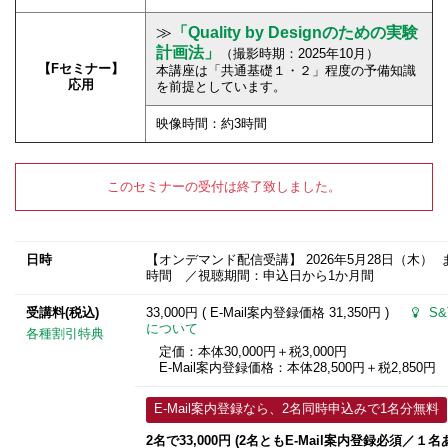
≫
「Quality by Designのための実験
計画法」
（撮影時期：2025年10月）
【Fセミナー】
本講座は「共通基礎１・２」程度の予備知識
応用
を前提としています。
映像時間：約3時間
このセミナーの受付は終了致しました。
日時
【オンデマンド配信受講】
2026年5月28日
（木） 
時間 ／視聴期間：申込日から1か月間
受講料(税込)
33,000円 ( E-Mail案内登録価格
31,350円
)
S
について
各種割引特典
定価：本体30,000円＋税3,000円
E-Mail案内登録価格：本体28,500円＋税2,850円
E-Mail案内登録なら、2名同時申込みで1名分無料
2名で33,000円 (2名ともE-Mail案内登録必須／１名