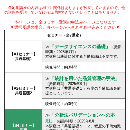
各応用講座の内容は相互に関係はありますが独立していますので、他
の講座を受講していなければ理解できないということはありません。
本ページは、全セミナー受講の申込みページになります
▼選択受講の場合、各ページからそれぞれ申込みください▼
セミナー（全7講座）
≫
「データサイエンスの基礎」
（撮影
時期：2025年7月）
【A1セミナー】
本講座は統計に関する予備知識は不要です。
共通基礎1
映像時間：約3時間
≫
「統計を用いた品質管理の手法」
（撮影時期：2025年8月）
【A2セミナー】
本講座は「共通基礎１」程度の予備知識を前
共通基礎2
提としています。
映像時間：約3時間
≫
「分析法バリデーションへの応
用」
（撮影時期：2025年8月）
【Bセミナー】
本講座は「共通基礎１・２」程度の予備知識