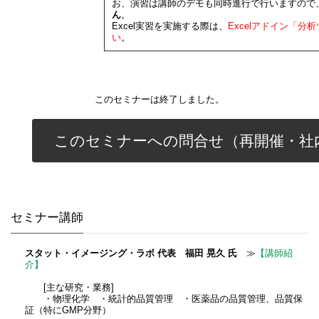
お、演習は講師のデモも同時進行で行いますので
ん
。
Excel実習を実施する際は、
Excelアドイン「
い
。
このセミナーは終了しました。
このセミナーへの問合せ（再開催・社
セミナー講師
スタット・イメージング・ラボ 代表 福田 晃久 氏
≫
【講師紹
介】
[主な研究・業務]
・物理化学 ・統計的品質管理 ・医薬品の品質管理、品質保
証（特にGMP分野）