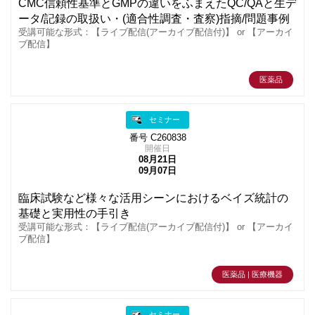
CMC信頼性基準とGMPの違いをふまえたQC/QAと生デ
ータ/記録の取扱い・(適合性調査・査察)指摘/問題事例
受講可能な形式：【ライブ配信(アーカイブ配信付)】 or 【アーカイ
ブ配信】
医薬品
セミナー
番号 C260838
開催日
08月21日
09月07日
臨床試験など様々な活用シーンにおけるベイズ統計の
基礎と実用性の手引き
受講可能な形式：【ライブ配信(アーカイブ配信付)】 or 【アーカイ
ブ配信】
医薬品 | 医療機器
セミナー