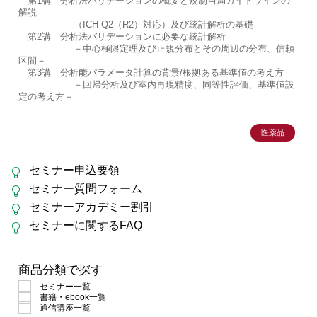
第1講 分析法バリデーションの概要と規制当局ガイドラインの
解説
（ICH Q2（R2）対応）及び統計解析の基礎
第2講 分析法バリデーションに必要な統計解析
－中心極限定理及び正規分布とその周辺の分布、信頼
区間－
第3講 分析能パラメータ計算の背景/根拠ある基準値の考え方
－回帰分析及び室内再現精度、同等性評価、基準値設
定の考え方－
医薬品
セミナー申込要領
セミナー質問フォーム
セミナーアカデミー割引
セミナーに関するFAQ
商品分類で探す
セミナー一覧
書籍・ebook一覧
通信講座一覧