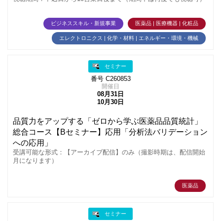
ビジネススキル・新規事業
医薬品 | 医療機器 | 化粧品
エレクトロニクス | 化学・材料 | エネルギー・環境・機械
セミナー
番号 C260853
開催日
08月31日
10月30日
品質力をアップする「ゼロから学ぶ医薬品品質統計」
総合コース【Bセミナー】応用「分析法バリデーション
への応用」
受講可能な形式：【アーカイブ配信】のみ（撮影時期は、配信開始
月になります）
医薬品
セミナー