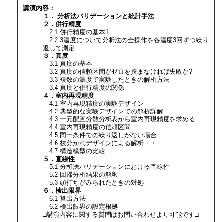
講演内容：
１． 分析法バリデーションと統計手法
２．併行精度
2.1 併行精度の基本1
2.2 3濃度について分析法の全操作を各濃度3回ずつ繰り
返して測定
３．真度
3.1 真度の基本
3.2 真度の信頼区間がゼロを挟まなければ失敗か?
3.3 複数の濃度で実験したときの解析方法
3.4 真度と併行精度の関係
４．室内再現精度
4.1 室内再現精度の実験デザイン
4.2 典型的な実験デザインでの解析詳解
4.3 一元配置分散分析表から室内再現精度を求める
4.4 室内再現精度の信頼区間
4.5 同一条件での繰り返しがない場合
4.6 枝分かれデザインによる解析・・
4.7 構造模型の比較
５．直線性
5.1 分析法バリデーションにおける直線性
5.2 回帰分析結果の解釈
5.3 頭打ちがみられたときの対処
６．検出限界
6.1 算出方法
6.2 検出限界の設定根拠
□講演内容に関する質問はお問い合わせより可能です□