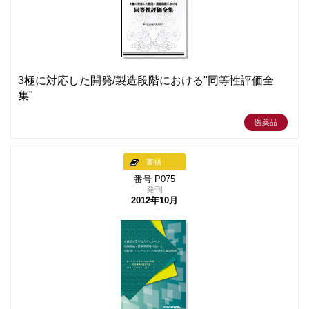
3極に対応した開発/製造段階における"同等性評価全
集"
医薬品
書籍
番号 P075
発刊
2012年10月