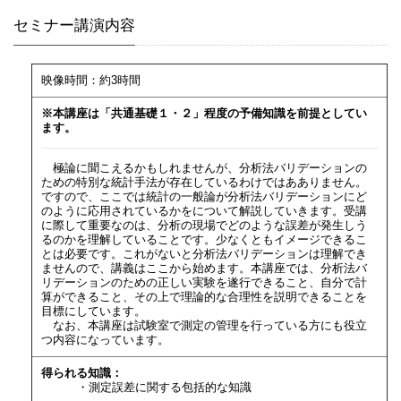
セミナー講演内容
映像時間：約3時間
※本講座は「共通基礎１・２」程度の予備知識を前提としてい
ます。
極論に聞こえるかもしれませんが、分析法バリデーションの
ための特別な統計手法が存在しているわけではあありません。
ですので、ここでは統計の一般論が分析法バリデーションにど
のように応用されているかをについて解説していきます。受講
に際して重要なのは、分析の現場でどのような誤差が発生しう
るのかを理解していることです。少なくともイメージできるこ
とは必要です。これがないと分析法バリデーションは理解でき
ませんので、講義はここから始めます。本講座では、分析法バ
リデーションのための正しい実験を遂行できること、自分で計
算ができること、その上で理論的な合理性を説明できることを
目標にしています。
なお、本講座は試験室で測定の管理を行っている方にも役立
つ内容になっています。
得られる知識：
・測定誤差に関する包括的な知識