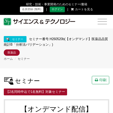
研究・技術・事業開発のためのセミナー/書籍
|
|
カートを見る
会員登録 (無料)
ログイン
セミナー番号:H260520b(【オンデマンド】医薬品品質
セミナー
統計B「分析法バリデーション」)
医薬品
ホーム
/
セミナー
セミナー
印刷
【2名同時申込で1名無料】対象セミナー
【オンデマンド配信】