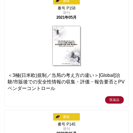
書籍
番号 P158
発刊
2021年05月
＜3極(日米欧)規制／当局の考え方の違い＞[Global]治
験/市販後での安全性情報の収集・評価・報告要否とPV
ベンダーコントロール
医薬品
書籍
番号 P145
発刊