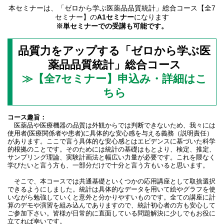
本セミナーは、「ゼロから学ぶ医薬品品質統計」総合コース【全7
セミナー】の
A1セミナー
になります
※単セミナーでの受講も可能です。
品質力をアップする「ゼロから学ぶ医
薬品品質統計」総合コース
≫【全7セミナー】申込み・詳細はこ
ちら
コース趣旨：
医薬品や医療機器の品質は外観からでは判断できないため、我々には
使用者(医療関係者や患者)に具体的な安心感を与える義務（説明責任）
があります。ここで言う具体的な安心感とはエビデンスに基づいた科学
的根拠のことです。そのためには統計の基礎はもとより、検定、推定、
サンプリング理論、実験計画法と幅広い力量が必要です。これを隈なく
学びたいと言う方も、一部分だけで十分と言う方もいると思います。
そこで、本コースでは共通基礎といくつかの応用講座として取捨選択
できるようにしました。統計は具体的なデータを用いて絵やグラフを使
いながら勉強していくと意外と分かりやすいものです。全ての講座に計
算のデモや演習を組み込んでありますので、統計初心者の方も安心して
ご参加下さい。皆様が日常的に直面している問題解決に少しでもお役に
立てれば幸いです。