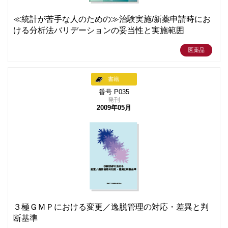
≪統計が苦手な人のための≫治験実施/新薬申請時にお
ける分析法バリデーションの妥当性と実施範囲
医薬品
書籍
番号 P035
発刊
2009年05月
３極ＧＭＰにおける変更／逸脱管理の対応・差異と判
断基準