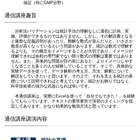
保証（特にGMP分野）
通信講座趣旨
分析法バリデーションは統計手法の理解なしに適切に計画、実
施、評価ができるものではありません。しかし、その解説書となる
と厳密な定義説明があったり、難解な数式が並んだりと、いささか
敷居が高くなっているという問題があります。統計は数式で理解す
るよりも、その概念をイメージすることが大切であり、イメージが
理解できれば余程の専門家でない限り数式の理解は重要ではありま
せん。また、具体的な問題が目の前にあると、よりイメージしやす
くなることも多くの人が経験していることです。そこで、具体的な
実験データを使って、データ解析の考え方、方法、解釈について、
解説をしていきたいと思います。その上で、それを支える統計の基
礎について説明できればと考えています。統計がお飾りではなく、
科学技術者の強力な武器になれば幸いです。
本通信講座は、実際にExcelを使って「自分でもできた！」を経験
してもらっています。テキストの要所要所で演習のタイミングを指
定してあります。かなり効果的な勉強方法と思っています。
通信講座講演内容