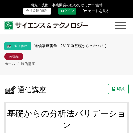
研究・技術・事業開発のためのセミナー/書籍
|
|
カートを見る
会員登録 (無料)
ログイン
通信講座番号:L261013(基礎からの分バリ)
通信講座
医薬品
ホーム
/
通信講座
通信講座
印刷
基礎からの分析法バリデーショ
ン