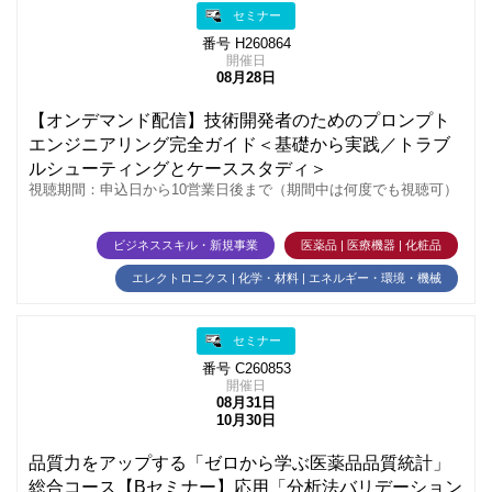
セミナー
番号 H260864
開催日
08月28日
【オンデマンド配信】技術開発者のためのプロンプト
エンジニアリング完全ガイド＜基礎から実践／トラブ
ルシューティングとケーススタディ＞
視聴期間：申込日から10営業日後まで（期間中は何度でも視聴可）
ビジネススキル・新規事業
医薬品 | 医療機器 | 化粧品
エレクトロニクス | 化学・材料 | エネルギー・環境・機械
セミナー
番号 C260853
開催日
08月31日
10月30日
品質力をアップする「ゼロから学ぶ医薬品品質統計」
総合コース【Bセミナー】応用「分析法バリデーション