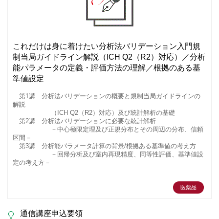
これだけは身に着けたい分析法バリデーション入門規
制当局ガイドライン解説（ICH Q2（R2）対応）／分析
能パラメータの定義・評価方法の理解／根拠のある基
準値設定
第1講 分析法バリデーションの概要と規制当局ガイドラインの
解説
（ICH Q2（R2）対応）及び統計解析の基礎
第2講 分析法バリデーションに必要な統計解析
－中心極限定理及び正規分布とその周辺の分布、信頼
区間－
第3講 分析能パラメータ計算の背景/根拠ある基準値の考え方
－回帰分析及び室内再現精度、同等性評価、基準値設
定の考え方－
医薬品
通信講座申込要領