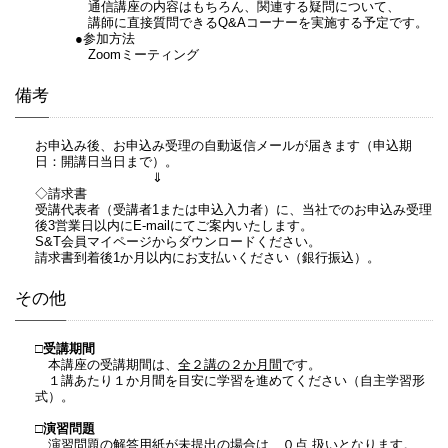
通信講座の内容はもちろん、関連する疑問について、
講師に直接質問できるQ&Aコーナーを実施する予定です。
●参加方法
Zoomミーティング
備考
お申込み後、お申込み受理の自動返信メールが届きます（申込期
日：開講日当日まで）。
⇓
◇請求書
受講代表者（受講者1または申込入力者）に、当社でのお申込み受理
後3営業日以内にE-mailにてご案内いたします。
S&T会員マイページからダウンロードください。
請求書到着後1か月以内にお支払いください（銀行振込）。
その他
□受講期間
本講座の受講期間は、
全２講の２か月間
です。
１講あたり１か月間を目安に学習を進めてください（自主学習形
式）。
□演習問題
演習問題の解答用紙が未提出の場合は、０点 扱いとなります。