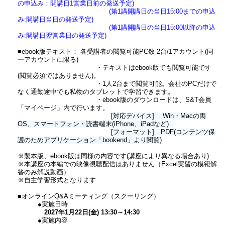
の申込み：開講日1営業日前の発送予定)
(第1講開講日の当日15:00までの申込
み:開講日当日の発送予定)
(第1講開講日の当日15:00以降の申込
み:開講日翌営業日の発送予定)
■ebook版テキスト： 各受講者の閲覧可能PC数 2台/1アカウント(同
一アカウントに限る)
・テキストはebook版でも閲覧可能です
(閲覧必須ではありません)。
・1人2台まで閲覧可能。会社のPCだけで
なく通勤途中でも私物のタブレットで学習できます。
・ebook版のダウンロードは、S&T会員
「マイページ」内で行います。
[対応デバイス] Win・Macの両
OS、スマートフォン・読書端末(iPhone、iPadなど)
[フォーマット] PDF(コンテンツ保
護のためアプリケーション「bookend」より閲覧)
※製本版、ebook版は同様の内容です(講座により異なる場合あり)
※本講座の本編での映像視聴配信はありません（Excel実習の模範解
答のみ解説動画）
※自主学習形式となります
■オンラインQ&Aミーティング（スクーリング）
●実施日時
2027
年1月22日(金) 13:30～14:30
●実施内容