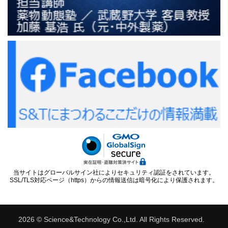
当サイトはグローバルサイン社によりセキュリティ認証をされています。
SSL/TLS対応ページ（https）からの情報送信は暗号化により保護されます。
2026 © Science&Technology Co.,Ltd. All Rights Reserved.