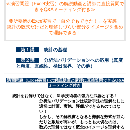
≪演習問題（Excel実習）の解説動画と講師に直接質問で
きるQ&Aミーティング付き≫
要所要所のExce実習で「自分でもできた！」を実感
統計の数式だけだと理解しづらい部分をイメージを含め
て理解できる！
第１講
統計の基礎
第２講
分析法バリデーションへの応用（真度
と精度、直線性、検出限界、その他）
演習問題（Excel実習）の解説動画と講師に直接質問できるQ&A
ミーティング付き
統計をお飾りではなく、科学技術者の強力な武器とする！
分析法バリデーションは統計手法の理解なしに
適切に計画、実施、評価ができるものではな
い！
しかし、その解説書となると難解な数式が並ん
だりと敷居が高いが、もっとも大切なのは、
数式の理解ではなく概念のイメージを理解する