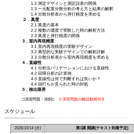
1.2 測定デザインと測定誤差の関係
1.3 一元配置分散分析の考え方と結果の解釈
1.4 分散分析表から併行精度を求める
２．真度
2.1 真度の基本
2.2 複数の濃度で実験した時の解析方法
2.3 真度と併行精度の関係
3．室内再現精度
3.1 室内再現精度の実験デザイン
3.2 典型的な実験デザインでの解析詳解
3.3 分散分析表から室内再現精度を求める
4．直線性
4.1 分析法バリデーションにおける直線性
4.2 回帰分析の計算例
4.3 直線性は何で判断すれば良いか？
4.4 頭打ちが見られた時の対処
5．検出限界
□演習問題・添削□
※演習問題の解説動画付き
スケジュール
2026/10/14 (水)
第1講 開講(テキスト到着予定)