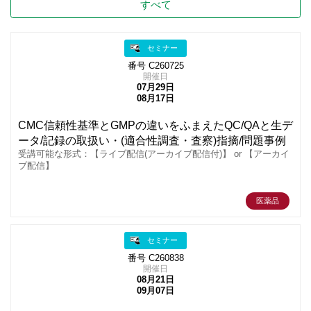
すべて
セミナー
番号 C260725
開催日
07月29日
08月17日
CMC信頼性基準とGMPの違いをふまえたQC/QAと生デ
ータ/記録の取扱い・(適合性調査・査察)指摘/問題事例
受講可能な形式：【ライブ配信(アーカイブ配信付)】 or 【アーカイ
ブ配信】
医薬品
セミナー
番号 C260838
開催日
08月21日
09月07日