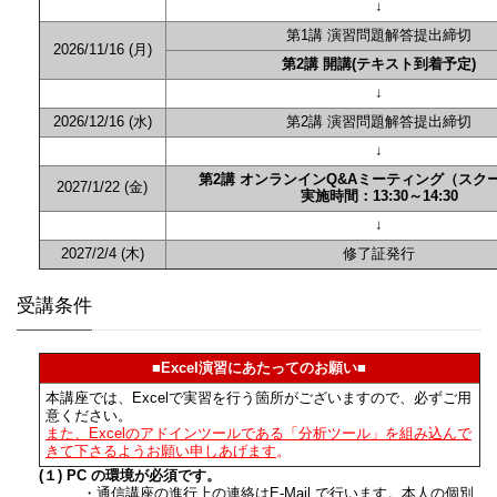
↓
第1講 演習問題解答提出締切
2026/11/16 (月)
第2講 開講(テキスト到着予定)
↓
2026/12/16 (水)
第2講 演習問題解答提出締切
↓
第2講 オンランインQ&Aミーティング（スク
2027/1/22 (金)
実施時間：13:30～14:30
↓
2027/2/4 (木)
修了証発行
受講条件
■Excel演習にあたってのお願い■
本講座では、Excelで実習を行う箇所がございますので、必ずご用
意ください。
また、Excelのアドインツールである「分析ツール」を組み込んで
きて​下さるようお願い申しあげます
。
(１) PC の環境が必須です。
・通信講座の進行上の連絡はE-Mail で行います。本人の個別