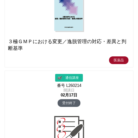
３極ＧＭＰにおける変更／逸脱管理の対応・差異と判
断基準
医薬品
通信講座
番号 L260214
開講日
02月17日
受付終了