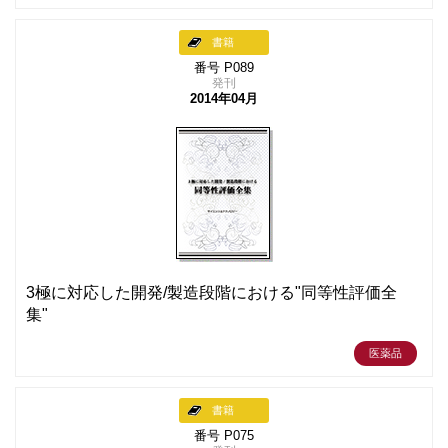
書籍
番号 P089
発刊
2014年04月
3極に対応した開発/製造段階における"同等性評価全
集"
医薬品
書籍
番号 P075