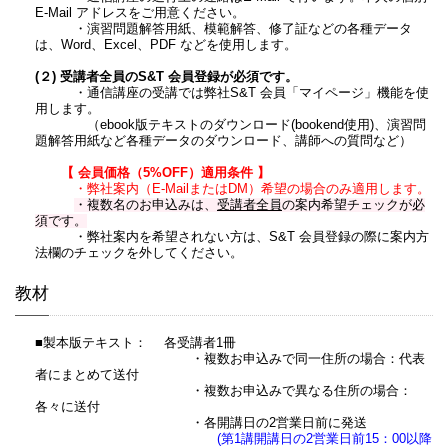
E-Mail アドレスをご用意ください。
・演習問題解答用紙、模範解答、修了証などの各種データ
は、Word、Excel、PDF などを使用します。
(２) 受講者全員のS&T 会員登録が必須です。
・通信講座の受講では弊社S&T 会員「マイページ」機能を使
用します。
（ebook版テキストのダウンロード(bookend使用)、演習問
題解答用紙など各種データのダウンロード、講師への質問など）
【 会員価格（5%OFF）適用条件 】
・弊社案内（E-MailまたはDM）希望の場合のみ適用します。
・複数名のお申込みは、
受講者全員
の案内希望チェックが必
須です。
・弊社案内を希望されない方は、S&T 会員登録の際に案内方
法欄のチェックを外してください。
教材
■製本版テキスト： 各受講者1冊
・複数お申込みで同一住所の場合：代表
者にまとめて送付
・複数お申込みで異なる住所の場合：
各々に送付
・各開講日の2営業日前に発送
(第1講開講日の2営業日前15：00以降