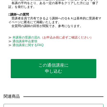
各講の平均をとり、ある一定の基準をクリアした方には「修了
証」を発行します。
□講師への質問
受講者全員で共有できるよう講師へのＱ＆Ａは基本的に受講者マ
イページに匿名にて掲載いたします。
全質問の講師の回答が閲覧でき、参考になります。
≫
本講座の受講の流れ
（お申込み前に必ずご確認ください）
≫
通信講座申込要領
≫
通信講座に関するFAQ
この通信講座に
申し込む
関連商品