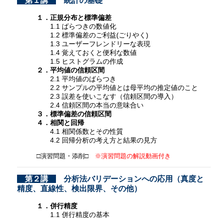
第１講
統計の基礎
１．正規分布と標準偏差
1.1 ばらつきの数値化
1.2 標準偏差のご利益(ごりやく)
1.3 ユーザーフレンドリーな表現
1.4 覚えておくと便利な数値
1.5 ヒストグラムの作成
２．平均値の信頼区間
2.1 平均値のばらつき
2.2 サンプルの平均値とは母平均の推定値のこと
2.3 誤差を使いこなす（信頼区間の導入）
2.4 信頼区間の本当の意味合い
３．標準偏差の信頼区間
４．相関と回帰
4.1 相関係数とその性質
4.2 回帰分析の考え方と結果の見方
□演習問題・添削□
※演習問題の解説動画付き
第２講
分析法バリデーションへの応用（真度と
精度、直線性、検出限界、その他）
１．併行精度
1.1 併行精度の基本