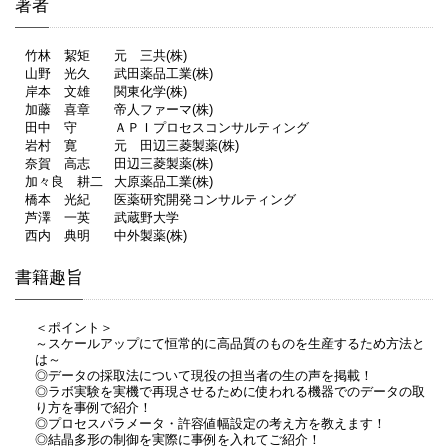
著者
竹林 絜矩
元 三共(株)
山野 光久
武田薬品工業(株)
岸本 文雄
関東化学(株)
加藤 喜章
帝人ファーマ(株)
田中 守
ＡＰＩプロセスコンサルティング
岩村 寛
元 田辺三菱製薬(株)
奈賀 高志
田辺三菱製薬(株)
加々良 耕二
大原薬品工業(株)
橋本 光紀
医薬研究開発コンサルティング
芦澤 一英
武蔵野大学
西内 典明
中外製薬(株)
書籍趣旨
＜ポイント＞
～スケールアップにて恒常的に高品質のものを生産するため方法と
は～
◎データの採取法について現役の担当者の生の声を掲載！
◎ラボ実験を実機で再現させるために使われる機器でのデータの取
り方を事例で紹介！
◎プロセスパラメータ・許容値幅設定の考え方を教えます！
◎結晶多形の制御を実際に事例を入れてご紹介！