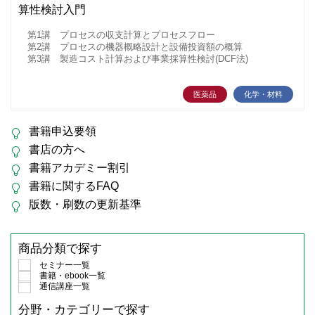
算性検討入門
第1講 プロセスの収支計算とプロセスフロー
第2講 プロセスの機器概略設計と設備投資額の概算
第3講 製造コスト計算および事業採算性検討(DCF法)
医薬品
化学・材料
書籍申込要領
書店の方へ
書籍アカデミー割引
書籍に関するFAQ
版数・刷数の更新基準
商品分類で探す
セミナー一覧
書籍・ebook一覧
通信講座一覧
分野・カテゴリーで探す