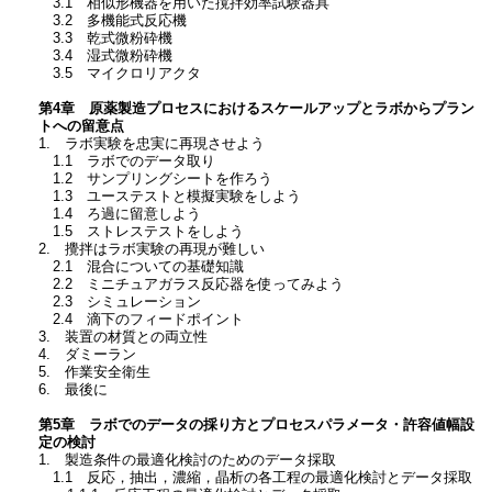
3.1 相似形機器を用いた撹拌効率試験器具
3.2 多機能式反応機
3.3 乾式微粉砕機
3.4 湿式微粉砕機
3.5 マイクロリアクタ
第4章 原薬製造プロセスにおけるスケールアップとラボからプラン
トへの留意点
1. ラボ実験を忠実に再現させよう
1.1 ラボでのデータ取り
1.2 サンプリングシートを作ろう
1.3 ユーステストと模擬実験をしよう
1.4 ろ過に留意しよう
1.5 ストレステストをしよう
2. 攪拌はラボ実験の再現が難しい
2.1 混合についての基礎知識
2.2 ミニチュアガラス反応器を使ってみよう
2.3 シミュレーション
2.4 滴下のフィードポイント
3. 装置の材質との両立性
4. ダミーラン
5. 作業安全衛生
6. 最後に
第5章 ラボでのデータの採り方とプロセスパラメータ・許容値幅設
定の検討
1. 製造条件の最適化検討のためのデータ採取
1.1 反応，抽出，濃縮，晶析の各工程の最適化検討とデータ採取