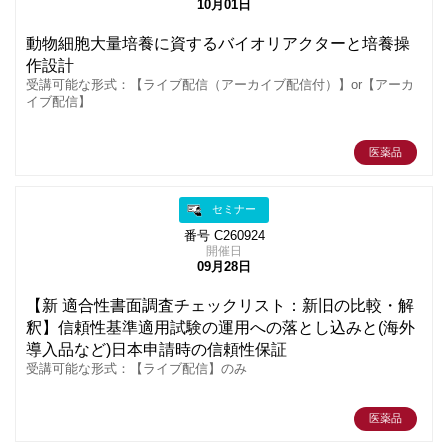
10月01日
動物細胞大量培養に資するバイオリアクターと培養操
作設計
受講可能な形式：【ライブ配信（アーカイブ配信付）】or【アーカ
イブ配信】
医薬品
セミナー
番号 C260924
開催日
09月28日
【新 適合性書面調査チェックリスト：新旧の比較・解
釈】信頼性基準適用試験の運用への落とし込みと(海外
導入品など)日本申請時の信頼性保証
受講可能な形式：【ライブ配信】のみ
医薬品