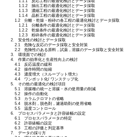
1.1.1 反応工程の最適化検討とデータ採取
1.1.2 抽出工程の最適化検討とデータ採取
1.1.3 濃縮工程の最適化検討とデータ採取
1.1.4 晶析工程の最適化検討とデータ採取
1.2 分離・乾燥・粉砕の各工程の最適化検討とデータ採取
1.2.1 分離条件の最適化検討とデータ採取
1.2.2 乾燥条件の最適化検討とデータ採取
1.2.3 粉砕条件の最適化検討とデータ採取
2. 安全性の検討とデータ採取
2.1 危険な反応のデータ採取と安全対策
2.2 危険性のある原料，試薬，溶媒のデータ採取と安全対策
3. 環境面での検討
4. 作業の効率化と生産性向上の検討
4.1 反応温度の緩和
4.2 操作時間の短縮
4.3 濃度増大（スループット増大）
4.4 ワンポット化/ ワンステップ化
5. その他の最適化の検討項目
5.1 溶媒種の統一と溶媒・水の使用量の削減
5.2 操作の自動化
5.3 カラムクロマトの省略
5.4 脱水剤，脱色剤，濾過助剤の使用省略
5.5 温度コントロール
6. プロセスパラメータと許容値幅の設定
6.1 プロセスパラメータの特定
6.2 許容値幅の設定
6.3 工程の評価と判定基準
7. データの採り方