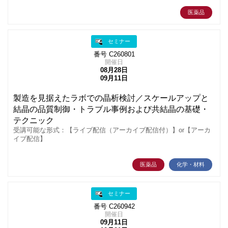
医薬品
セミナー
番号 C260801
開催日
08月28日
09月11日
製造を見据えたラボでの晶析検討／スケールアップと
結晶の品質制御・トラブル事例および共結晶の基礎・
テクニック
受講可能な形式：【ライブ配信（アーカイブ配信付）】or【アーカ
イブ配信】
医薬品
化学・材料
セミナー
番号 C260942
開催日
09月11日