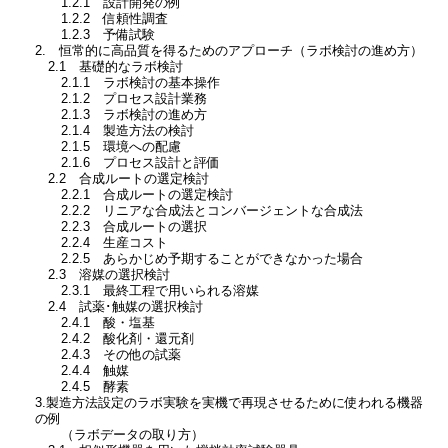
1.2.1 設計開発の例
1.2.2 信頼性調査
1.2.3 予備試験
2. 恒常的に高品質を得るためのアプローチ（ラボ検討の進め方）
2.1 基礎的なラボ検討
2.1.1 ラボ検討の基本操作
2.1.2 プロセス設計業務
2.1.3 ラボ検討の進め方
2.1.4 製造方法の検討
2.1.5 環境への配慮
2.1.6 プロセス設計と評価
2.2 合成ルートの選定検討
2.2.1 合成ルートの選定検討
2.2.2 リニアな合成法とコンバージェントな合成法
2.2.3 合成ルートの選択
2.2.4 生産コスト
2.2.5 あらかじめ予期することができなかった場合
2.3 溶媒の選択検討
2.3.1 最終工程で用いられる溶媒
2.4 試薬･触媒の選択検討
2.4.1 酸・塩基
2.4.2 酸化剤・還元剤
2.4.3 その他の試薬
2.4.4 触媒
2.4.5 酵素
3.製造方法設定のラボ実験を実機で再現させるために使われる機器
の例
（ラボデータの取り方）