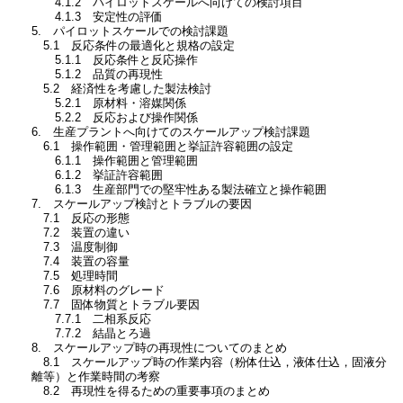
4.1.2 パイロットスケールへ向けての検討項目
4.1.3 安定性の評価
5. パイロットスケールでの検討課題
5.1 反応条件の最適化と規格の設定
5.1.1 反応条件と反応操作
5.1.2 品質の再現性
5.2 経済性を考慮した製法検討
5.2.1 原材料・溶媒関係
5.2.2 反応および操作関係
6. 生産プラントへ向けてのスケールアップ検討課題
6.1 操作範囲・管理範囲と挙証許容範囲の設定
6.1.1 操作範囲と管理範囲
6.1.2 挙証許容範囲
6.1.3 生産部門での堅牢性ある製法確立と操作範囲
7. スケールアップ検討とトラブルの要因
7.1 反応の形態
7.2 装置の違い
7.3 温度制御
7.4 装置の容量
7.5 処理時間
7.6 原材料のグレード
7.7 固体物質とトラブル要因
7.7.1 二相系反応
7.7.2 結晶とろ過
8. スケールアップ時の再現性についてのまとめ
8.1 スケールアップ時の作業内容（粉体仕込，液体仕込，固液分
離等）と作業時間の考察
8.2 再現性を得るための重要事項のまとめ