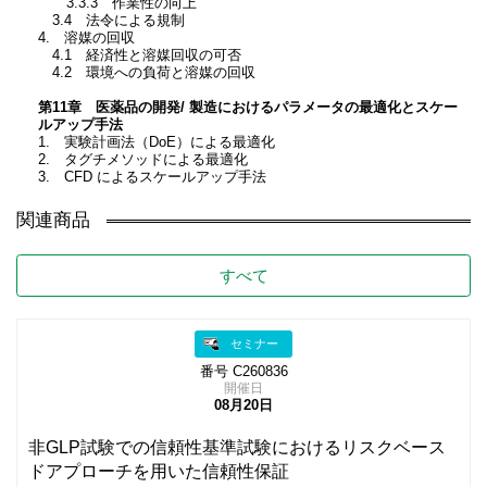
3.3.3 作業性の向上
3.4 法令による規制
4. 溶媒の回収
4.1 経済性と溶媒回収の可否
4.2 環境への負荷と溶媒の回収
第11章 医薬品の開発/ 製造におけるパラメータの最適化とスケー
ルアップ手法
1. 実験計画法（DoE）による最適化
2. タグチメソッドによる最適化
3. CFD によるスケールアップ手法
関連商品
すべて
セミナー
番号 C260836
開催日
08月20日
非GLP試験での信頼性基準試験におけるリスクベース
ドアプローチを用いた信頼性保証