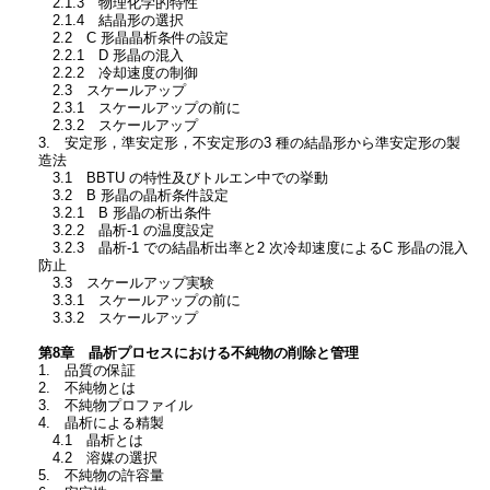
2.1.3 物理化学的特性
2.1.4 結晶形の選択
2.2 C 形晶晶析条件の設定
2.2.1 D 形晶の混入
2.2.2 冷却速度の制御
2.3 スケールアップ
2.3.1 スケールアップの前に
2.3.2 スケールアップ
3. 安定形，準安定形，不安定形の3 種の結晶形から準安定形の製
造法
3.1 BBTU の特性及びトルエン中での挙動
3.2 B 形晶の晶析条件設定
3.2.1 B 形晶の析出条件
3.2.2 晶析-1 の温度設定
3.2.3 晶析-1 での結晶析出率と2 次冷却速度によるC 形晶の混入
防止
3.3 スケールアップ実験
3.3.1 スケールアップの前に
3.3.2 スケールアップ
第8章 晶析プロセスにおける不純物の削除と管理
1. 品質の保証
2. 不純物とは
3. 不純物プロファイル
4. 晶析による精製
4.1 晶析とは
4.2 溶媒の選択
5. 不純物の許容量