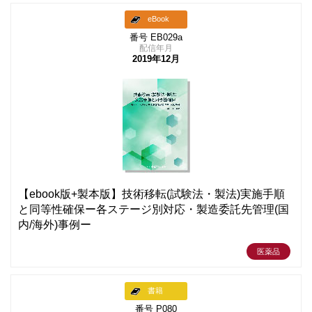
eBook
番号 EB029a
配信年月
2019年12月
【ebook版+製本版】技術移転(試験法・製法)実施手順
と同等性確保ー各ステージ別対応・製造委託先管理(国
内/海外)事例ー
医薬品
書籍
番号 P080