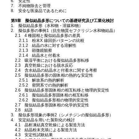
6. 安定性
7. 不純物除去と管理
8. 安全な医薬品であるために
第9章 擬似結晶多形についての基礎研究及び工業化検討
1. 擬似結晶多形（水和物・溶媒和物）
2. 擬似多形の事例1（抗生物質セフクリジン水和物結晶）
2.1 4 種固相と擬似結晶多形の差異
2.1.1 粉末X 線回折パターンの比較
2.1.2 結晶の水に対する溶解性
2.1.3 顕微鏡観察
2.1.4 結晶水と付着水
2.2 吸湿平衡における擬似結晶多形転移
2.3 真空乾燥における脱水反応
2.4 含水結晶の結晶水と付着水に関する考察
2.5 擬似結晶多形の固体相の熱的な安定性
2.5.1 解放系の熱的解析
2.5.2 密閉系での熱的解析
2.6 擬似結晶多形固体相の相互転移と物理的安定性
2.6.1 擬似結晶多形固体相の相互転移
2.6.2 擬似結晶多形相の物理的安定性
2.7 擬似結晶多形固体相の化学的安定性
2.8 結語
3. 擬似多形現象の事例2（シメチジンの擬似結晶多形）
4. 安定結晶を用いた製剤化の検討
4.1 晶析凍結真空乾燥による製造方法
4.2 結晶粉末充填による製造方法
4.3 安定性試験結果