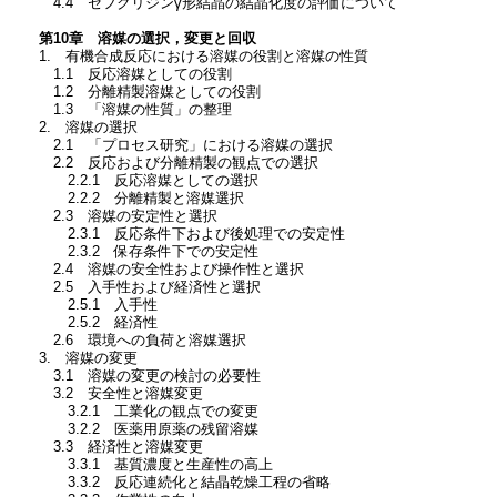
4.4 セフクリジンγ形結晶の結晶化度の評価について
第10章 溶媒の選択，変更と回収
1. 有機合成反応における溶媒の役割と溶媒の性質
1.1 反応溶媒としての役割
1.2 分離精製溶媒としての役割
1.3 「溶媒の性質」の整理
2. 溶媒の選択
2.1 「プロセス研究」における溶媒の選択
2.2 反応および分離精製の観点での選択
2.2.1 反応溶媒としての選択
2.2.2 分離精製と溶媒選択
2.3 溶媒の安定性と選択
2.3.1 反応条件下および後処理での安定性
2.3.2 保存条件下での安定性
2.4 溶媒の安全性および操作性と選択
2.5 入手性および経済性と選択
2.5.1 入手性
2.5.2 経済性
2.6 環境への負荷と溶媒選択
3. 溶媒の変更
3.1 溶媒の変更の検討の必要性
3.2 安全性と溶媒変更
3.2.1 工業化の観点での変更
3.2.2 医薬用原薬の残留溶媒
3.3 経済性と溶媒変更
3.3.1 基質濃度と生産性の高上
3.3.2 反応連続化と結晶乾燥工程の省略