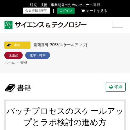
研究・技術・事業開発のためのセミナー/書籍
|
|
カートを見る
会員登録 (無料)
ログイン
書籍番号:P053(スケールアップ)
書籍
医薬品
化学・材料
ホーム
/
書籍
書籍
印刷
バッチプロセスのスケールアッ
プとラボ検討の進め方