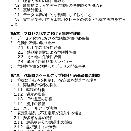
7.1 理論的考察の基に進める
7.2 影響度によってデータ採取の優先順位を決める
7.3 実験計画法
7.4 データ採取の目的を明確にしておくこと
7.5 実生産で使用する工業用グレードの試薬・溶媒で実験をする
こと
第6章 プロセス化学における危険性評価
1. プロセス化学における危険性評価の必要性
2. 危険性評価の取り進め
2.1 机上での危険性評価
2.2 熱測定実験による危険性評価
2.3 その他の危険性評価
2.4 危険性評価結果のレビュー
3. 危険性評価を活用したプロセス開発事例
第7章 晶析時スケールアップ検討と結晶多形の制御
1. 溶媒媒介転移を抑制し不安定形を製造する場合
1.1 溶媒媒介転移の抑制
1.1.1 転移の解析
1.1.2 温度の影響
1.1.3 IPA 濃度の影響
1.1.4 攪拌の影響
1.2 スケールアップ実験
2. 安定形結晶に不安定形が混入する場合
2.1 擬多形結晶の特性
2.1.1 結晶構造及び結晶水の挙動
2.1.2 晶析液中での挙動