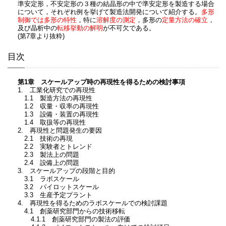
準安定形，不安定形の３種の結晶形の中で準安定形を製造する場合
について，それぞれ例を挙げて製造法開発について紹介する。
多形
制御では多形の特性
，特に
溶解度の測定
，多形の
定量方法の確立
，
及び晶析中の
転移挙動の解明
が不可欠である。
(第7章より抜粋)
目次
第1章 スケールアップ時の再現性を得るための検討事項
1. 工業化研究での再現性
1.1 製造方法の再現性
1.2 収量・収率の再現性
1.3 設備・装置の再現性
1.4 取扱等の再現性
2. 再現性と問題発生の要因
2.1 技術の再現
2.2 実験者とトレンド
2.3 製法上の問題
2.4 設備上の問題
3. スケールアップの段階と目的
3.1 ラボスケール
3.2 パイロットスケール
3.3 生産予定プラント
4. 再現性を得るためのラボスケールでの検討課題
4.1 創薬研究部門からの技術移転
4.1.1 創薬研究部門の製法の評価