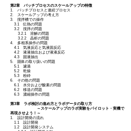
第2章 バッチプロセスのスケールアップの特徴
1. バッチプロセスと連続プロセス
2. スケールアップの考え方
3. 撹拌槽での操作
3.1 伝熱の問題
3.2 撹拌の問題
3.2.1 溶解の問題
3.2.2 晶析の問題
4. 多相系操作の問題
4.1 気液反応と気液固反応
4.2 液液抽出および液液反応
4.3 固液抽出
5. 固体の取り扱いの問題
5.1 濾過
5.2 乾燥
5.3 粉砕
6. その他の問題
6.1 水分および酸素の問題
6.2 移送の問題
6.3 濃縮操作の問題
第3章 ラボ検討の進め方とラボデータの取り方
～スケールアップのラボ実験をパイロット・実機で
再現させよう！～
1. 設計開発の流れ
1.1 設計開発
1.2 設計開発システム