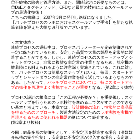
◎不純物の除去と管理方法、また、閾値設定に必要なものとは。
◎DoEとタグチメソッド、CFDなど最新の技術によるスケールアッ
プの最適化技術！
こちらの書籍は、2007年3月に発刊し絶版になりました、
【バッチプロセスのラボにおけるスケールアップ手法】を新たな執
筆者陣を迎えた大幅な改訂版でございます。
＜本文抜粋＞
連続プロセスの運転中は、プロセスパラメーターが定値制御されて
一定に保たれているため、安定した品質で大量の製品を定常的に製
造することができる。しかし、連続プロセスのスタートアップとシ
ャットダウンは、非常に複雑な非定常の作業となるため、航空機の
離着陸にも例えられるように注意深く実施されている。これに対し
て、バッチプロセスは簡単なステップとはいえ、毎回、スタートア
ップとシャットダウンの非定常作業を繰り返しているようなもので
ある。したがって、
バッチプロセスにおいては、特にスタートアッ
プの操作を再現性よく実施することが重要
となる。(第2章より抜粋)
プロセス設計の根底には「この工程が必要か？」を重要視し，スケ
ールアップを行うためのラボ検討を進める上で欠かすことのできな
い基本と考えている。本章では，
設計開発の流れ
，
恒常的に高品質
を得るためのアプローチ，
製造方法設定のための
ラボ実験を実機で
再現させるために使われる機器
の例について紹介する。
(第3章より抜粋)
今回，結晶多形の制御例として，不安定形を製造する場合（溶媒媒
介転移の完全抑制），安定形に不安定形が混入する場合，安定形，