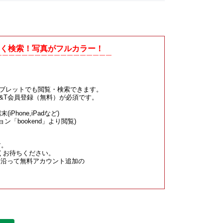
素早く検索！写真がフルカラー！
￣￣
￣￣￣￣￣￣￣￣
￣￣￣
￣￣￣￣￣
タブレットでも閲覧・検索できます。
S&T会員登録（無料）が必須です。
one,iPadなど)
ョン「
bookend
」より閲覧)
す。
くお待ちください。
に沿って無料アカウント追加の