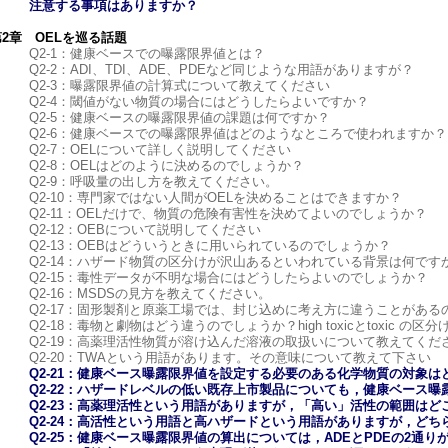
注意する事項はありますか？​
第2章 OELを巡る話題
Q2-1：健康ベースでの曝露限界値とは？
Q2-2：ADI、TDI、ADE、PDEなど同じような用語がありますが？
Q2-3：曝露限界値の計算式について教えてください
Q2-4：閾値がない物質の場合にはどうしたらよいですか？
Q2-5：健康ベースの曝露限界値の課題は何ですか？
Q2-6：健康ベースでの曝露限界値はどのようなところで使われますか？
Q2-7：OELについて詳しく説明してください
Q2-8：OELはどのように決めるのでしょうか？
Q2-9：呼吸量の出し方を教えてください。
Q2-10：専門家ではない人間がOELを決めることはできますか？
Q2-11：OELだけで、物質の危険有害性を決めてよいのでしょうか？
Q2-12：OEBについて説明してください
Q2-13：OEBはどういうときに用いられているのでしょうか？
Q2-14：ハザード物質の区分けが沢山あるといわれている背景は何です
Q2-15：毒性データが不明な場合にはどうしたらよいのでしょうか？
Q2-16：MSDSの見方を教えてください。
Q2-17：固形製剤と原薬工場では、封じ込めに考え方に違うことがある
Q2-18：毒物と劇物はどう違うのでしょうか？high toxicとtoxic 
Q2-19：高薬理活性物質が溶け込んだ溶液の取扱いについて教えてくだ
Q2-20：TWAという用語があります。その意味について教えて下さい
Q2-21：健康ベース曝露限界値を設定する必要のある化学物質の対象は
Q2-22：ハザードレベルの低い既存上市製品についても，健康ベース
Q2-23：高薬理活性という用語がありますが，「高い」活性の範囲はど
Q2-24：高活性という用語と高ハザードという用語がありますが，ど
Q2-25：健康ベース曝露限界値の算出については，ADEとPDEの2通