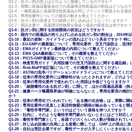
Q1-2：抗ガン剤の売上はどのように推移しているのですか？
Q1-3：実際に医薬品製造会社での高薬理活性医薬品の割合はどうなの
Q1-4：一般医薬品と高薬理活性医薬品が同じプラントで製造される場
Q1-5：専用化要件についての最近の動きを教えてください
Q1-6：抗ガン剤の患者までの経路と封じ込めはどうなっていますか？
Q1-7：受託企業で、高薬理活性物質を取扱う場合の留意点は何ですか？
Q1-8：抗ガン剤に関する技術開発の状況はどうですか？
Q1-9：国内での医薬品の売り上げに占める抗ガン剤の割合は，2014年
Q1-10：最近の規制・ガイドラインの流れはどういう具合ですか？ 特に，
Q1-11：EU-GMPの最新版について，専用化要件，交叉汚染防止，洗
Q1-12：EMAガイドライン最終版の内容について教えてください
Q1-13：EMA Q&A最終版について，その概要を教えてください
Q1-14：PIC/S-GMP最新版について教えてください
Q1-15：検査官用ガイド「共用設備での交叉汚染防止に関する備忘録
Q1-16：Risk-MaPP改訂版について，その概要を教えてください
Q1-17：ASTMの洗浄バリデーションガイドラインについて教えてくだ
Q1-18：従来の専用化要件には曖昧性があったとされますが，どのよ
Q1-19：従来の専用化要件で使われていた用語は今後どうなりますか？
Q1-20：「細胞毒性のある抗ガン剤」に関して，ほかの医薬品原薬（
Q1-21：健康ベース曝露限界値が明確にならないと，専用化要否の検
か？
Q1-22：従来の専用化でいわれていた「ある種の化合物」は，実際に
Q1-23：専用化要件の見直しと高活性物質の開発が絡み合っていると
Q1-24：「毒性学専門家」というのはどういう資格を持つ人ですか？
Q1-25：社内に，そのような毒性学専門家がいないときにはどう対応
Q1-26：毒性学専門家として，各国でどのくらいの人数が登録されてい
Q1-27：封じ込め設備の当局による査察に際しては，GMP上の視点
Q1-28：自社は受託企業ですが，毒性データが入手しにくいときがあ