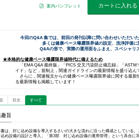
カートに入れる
案内パンフレット
今回のQ&A 集では、前回の発刊以降に問い合わせいただいた
多くは健康ベース曝露限界値の設定、洗浄評価に
Q&Aの形で、実際の運用面をふまえ、スペシャリ
★本格的な健康ベース曝露限界値時代に備えるため
「EMA Q&A 最終版」「PICS 交叉汚染防止備忘録」「A
イド」など，規制上，関連ガイドラインの最新情報を盛り込ん
さらに，関連報文からの健康ベース曝露限界値に関する最新
る最新情報も掲載しています！
旨
目次
すべて
籍趣旨
本書は、封じ込め設備を導入するさいの大きな流れに沿った構成としている。
じ込め設備の設計と導入」「第3部 封じ込め設備の運用管理」という具合に3