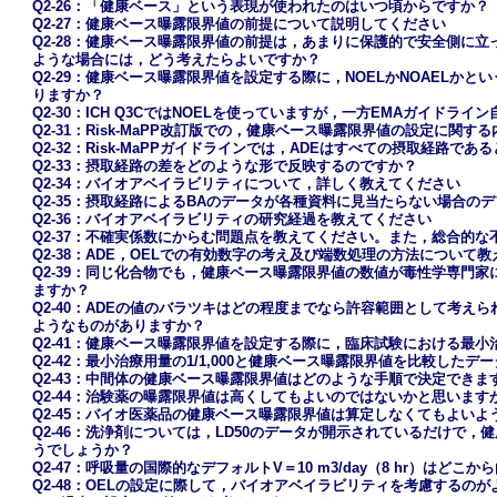
Q2-26：「健康ベース」という表現が使われたのはいつ頃からですか？
Q2-27：健康ベース曝露限界値の前提について説明してください
Q2-28：健康ベース曝露限界値の前提は，あまりに保護的で安全側に
ような場合には，どう考えたらよいですか？
Q2-29：健康ベース曝露限界値を設定する際に，NOELかNOAELか
りますか？
Q2-30：ICH Q3CではNOELを使っていますが，一方EMAガイドラ
Q2-31：Risk-MaPP改訂版での，健康ベース曝露限界値の設定に関
Q2-32：Risk-MaPPガイドラインでは，ADEはすべての摂取経路
Q2-33：摂取経路の差をどのような形で反映するのですか？
Q2-34：バイオアベイラビリティについて，詳しく教えてください
Q2-35：摂取経路によるBAのデータが各種資料に見当たらない場合の
Q2-36：バイオアベイラビリティの研究経過を教えてください
Q2-37：不確実係数にからむ問題点を教えてください。また，総合的
Q2-38：ADE，OELでの有効数字の考え及び端数処理の方法について
Q2-39：同じ化合物でも，健康ベース曝露限界値の数値が毒性学専門
ますか？
Q2-40：ADEの値のバラツキはどの程度までなら許容範囲として考え
ようなものがありますか？
Q2-41：健康ベース曝露限界値を設定する際に，臨床試験における最
Q2-42：最小治療用量の1/1,000と健康ベース曝露限界値を比較したデ
Q2-43：中間体の健康ベース曝露限界値はどのような手順で決定できま
Q2-44：治験薬の曝露限界値は高くしてもよいのではないかと思います
Q2-45：バイオ医薬品の健康ベース曝露限界値は算定しなくてもよい
Q2-46：洗浄剤については，LD50のデータが開示されているだけで
うでしょうか？
Q2-47：呼吸量の国際的なデフォルトV＝10 m3/day（8 hr）はどこ
Q2-48：OELの設定に際して，バイオアベイラビリティを考慮するの