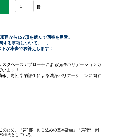
冊
項目から127項を選んで回答を用意。
関する事項について、、、
ストが本書でお答えします！
STMリスクベースアプローチによる洗浄バリデーションガ
でいます！
情報、毒性学的評価による洗浄バリデーションに関す
このため、「第1部 封じ込めの基本計画」「第2部 封
部構成としている。