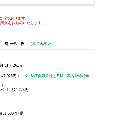
なっております。
ご購入をお勧めいたします。
ト 島 一己 氏
【執筆者紹介】
PDF) 261頁
格
47,025円
)
S&T会員登録とE-Mail案内登録特典
0円
50円＋税4,275円
1,500円+税)