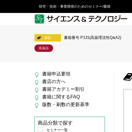
研究・技術・事業開発のためのセミナー/書籍
書籍番号:P131(高薬理活性Q&A2)
書籍
医薬品
書籍申込要領
書店の方へ
書籍アカデミー割引
書籍に関するFAQ
版数・刷数の更新基準
商品分類で探す
セミナー一覧