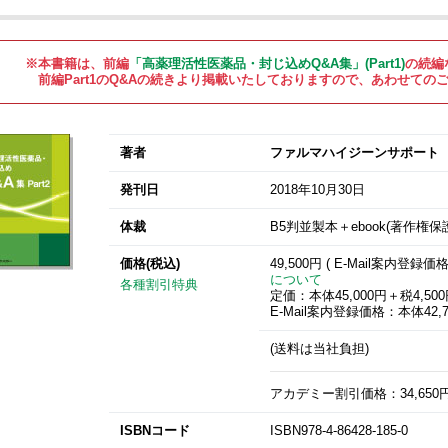
※本書籍は、前編
「高薬理活性医薬品・封じ込めQ&A集」(Part1)
の続編
前編Part1のQ&Aの続きより掲載いたしておりますので、あわせての
著者
ファルマハイジーンサポー
発刊日
2018年10月30日
体裁
B5判並製本＋ebook(著作権保護
価格(税込)
49,500円 ( E-Mail案内登録価
について
各種割引特典
定価：本体45,000円＋税4,50
E-Mail案内登録価格：本体42,7
(送料は当社負担)
アカデミー割引価格：34,650円(3
ISBNコード
ISBN978-4-86428-185-0