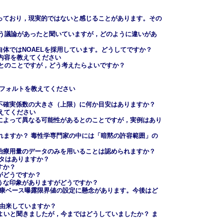
立っており，現実的ではないと感じることがあります。その
という議論があったと聞いていますが，どのように違いがあ
イン自体ではNOAELを採用しています。どうしてですか？
する内容を教えてください
であるとのことですが，どう考えたらよいですか？
デフォルトを教えてください
な不確実係数の大きさ（上限）に何か目安はありますか？
教えてください
家によって異なる可能性があるとのことですが，実例はあり
られますか？ 毒性学専門家の中には「暗黙の許容範囲」の
小治療用量のデータのみを用いることは認められますか？
ータはありますか？
すか？
がどうですか？
ような印象がありますがどうですか？
，健康ベース曝露限界値の設定に懸念があります。今後はど
から由来していますか？
がよいと聞きましたが，今まではどうしていましたか？ ま