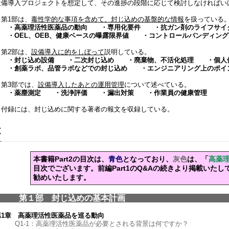
設備導入プロジェクトを想定して、その進捗の段階に応じて検討しなければい
第1部は、
毒性学的な事項を含めて、封じ込めの基盤的な情報
を扱っている
・高薬理活性医薬品の動向 ・専用化要件 ・抗ガン剤のライフサイ
・OEL、OEB、健康ベースの曝露限界値 ・コントロールバンディング
第2部は、
設備導入に的をしぼって
説明している。
・封じ込め設備 ・二次封じ込め ・廃棄物、不活化処理 ・個人保
・創薬ラボ、品管ラボなどでの封じ込め ・エンジニアリング上のポイ
第3部では、
設備導入したあとの運用管理
について述べている。
・薬塵測定 ・洗浄評価 ・漏出対策 ・作業員の健康管理
付録には、封じ込めに関する著者の報文を収録している。
次
本書籍Part2の目次は、
青色
となっており、
灰色
は、「
高薬理
目次でございます。前編Part1のQ&Aの続きより掲載いた
勧めいたします。
第１部 封じ込め
第1章 高薬理活性医薬品を巡る動向
Q1-1：高薬理活性医薬品が必要とされる背景は何ですか？