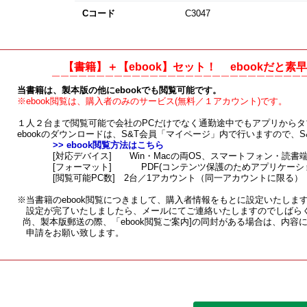
Cコード
C3047
【書籍】＋【ebook】セット！ ebookだと
￣
￣￣￣￣￣￣￣￣￣￣￣￣￣￣
￣￣
￣￣￣￣￣￣￣￣￣￣￣
当書籍は、製本版の他にebookでも閲覧可能です。
※ebook閲覧は、購入者のみのサービス(無料／１アカウント)です。
１人２台まで閲覧可能で会社のPCだけでなく通勤途中でもアプリから
ebookのダウンロードは、S&T会員「マイページ」内で行いますので、
>> ebook閲覧方法はこちら
[対応デバイス] Win・Macの両OS、スマートフォン・読書端末(iPh
[フォーマット] PDF(コンテンツ保護のためアプリケーシ
[閲覧可能PC数] 2台／1アカウント（同一アカウントに限る）
※当書籍のebook閲覧につきまして、購入者情報をもとに設定いたしま
設定が完了いたしましたら、メールにてご連絡いたしますのでしばら
尚、製本版郵送の際、「ebook閲覧ご案内]の同封がある場合は、内容
申請をお願い致します。