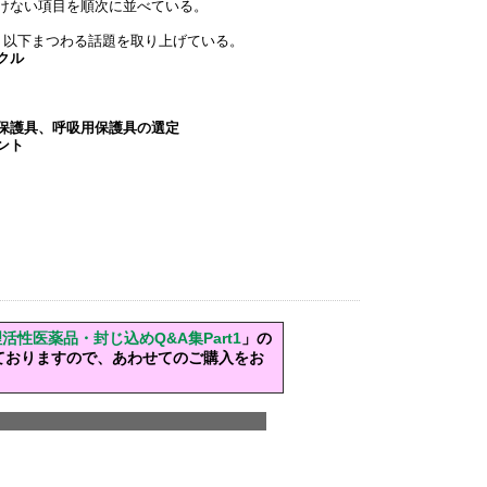
けない項目を順次に並べている。
。以下まつわる話題を取り上げている。
クル
護具、呼吸用保護具の選定
ント
活性医薬品・封じ込めQ&A集Part1
」の
しておりますので、あわせてのご購入をお
の基本計画