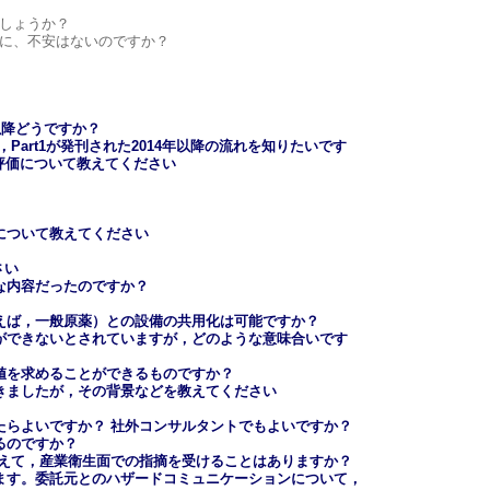
でしょうか？
合に、不安はないのですか？
以降どうですか？
Part1が発刊された2014年以降の流れを知りたいです
浄評価について教えてください
」について教えてください
さい
うな内容だったのですか？
例えば，一般原薬）との設備の共用化は可能ですか？
討ができないとされていますが，どのような意味合いです
閾値を求めることができるものですか？
聞きましたが，その背景などを教えてください
したらよいですか？ 社外コンサルタントでもよいですか？
るのですか？
に加えて，産業衛生面での指摘を受けることはありますか？
ります。委託元とのハザードコミュニケーションについて，