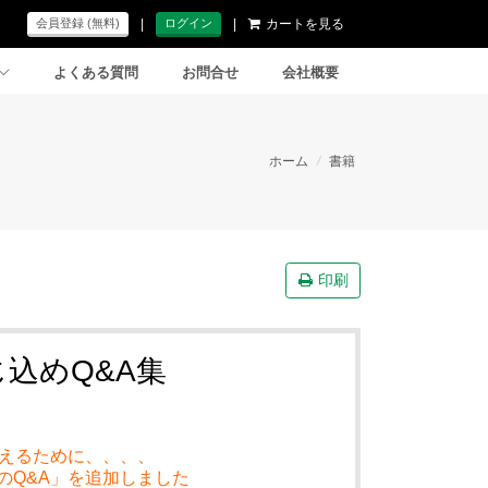
|
|
カートを見る
会員登録 (無料)
ログイン
よくある質問
お問合せ
会社概要
ホーム
/
書籍
印刷
込めQ&A集
えるために、、、、
27のQ&A」を追加しました