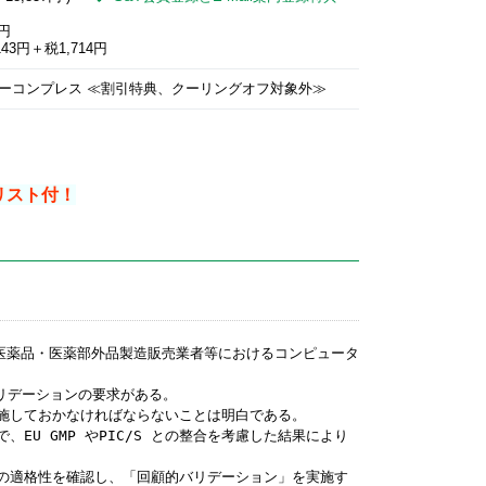
4円
43円＋税1,714円
)イーコンプレス ≪割引特典、クーリングオフ対象外≫
リスト付！
ら「医薬品・医薬部外品製造販売業者等におけるコンピュータ
リデーションの要求がある。
施しておかなければならないことは明白である。
U GMP やPIC/S との整合を考慮した結果により
の適格性を確認し、「回顧的バリデーション」を実施す