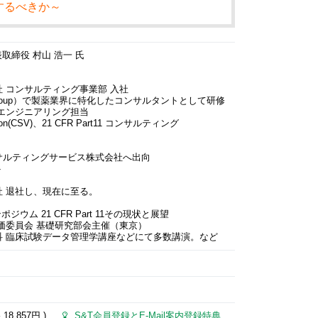
するべきか～
取締役 村山 浩一 氏
 コンサルティング事業部 入社
son Group）で製薬業界に特化したコンサルタントとして研修
エンジニアリング担当
dation(CSV)、21 CFR Part11 コンサルティング
サルティングサービス株式会社へ出向
ト
 退社し、現在に至る。
ウム 21 CFR Part 11その現状と展望
価委員会 基礎研究部会主催（東京）
科 臨床試験データ管理学講座などにて多数講演。など
格
18,857円
)
S&T会員登録とE-Mail案内登録特典