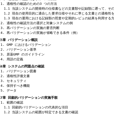
1. 適格性の確認のための3 つの方法
1.1 当該システムの開発時の仕様書などの文書類や記録類に遡って、そ
1.2 現在の使用目的に適合した要求仕様やそれに準じる文書との適格性
1.3 現在の運用における記録類の照査や定期的レビュの結果を利用する
2. 適格性の確認方法の選択と対象システムの例
3. 再バリデーションの実施の要否判断
4. 再バリデーションの実施が省略できる条件（例）
第5章 バリデーション概説
1. GMP におけるバリデーション
2. バリデーション基準
3. 原薬GMP のガイドライン
4. 用語の定義
第6章 システムの問題点の確認
1. バリデーション図書
2. 適格性評価文書
3. セキュリティ
4. 保持すべき機能
5. データ
第7章 回顧的バリデーションの実施手順
1. 範囲の確認
1.1 回顧的バリデーションの代表的な項目
1.2 当該システムの範囲が特定できる文書の確認