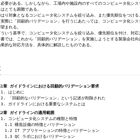
る必要がある。しかしながら、工場内や施設内のすべてのコンピュータ化シス
とはとても困難である。
やはり対象となるコンピュータ化システムを絞り込み、また優先順位をつける
た実際に「回顧的バリデーション」を行うにあたっては、コンピュータ化シス
が望まれる。
どういう基準で、コンピュータ化システムを絞り込み、優先順位を付け、対応
本書では、これから「回顧的バリデーション」を実施しようとする製薬会社向
効果的な対応方法を、具体的に解説したものである。
次
第1章 ガイドラインにおける回顧的バリデーション要求
1. はじめに
2. 「回顧的なバリデーション」という記述が削除された
3. ガイドラインにおける重要なシステムとは
第2章 ガイドラインの適用範囲
1. コンピュータ化システムの種類と特徴
1.1 構造設備の特徴とバリデーション
1.2 IT アプリケーションの特徴とバリデーション
1.3 QC ラボにおけるバリデーション