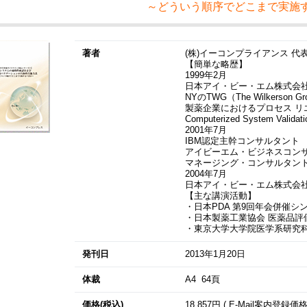
～どういう順序でどこまで実施
著者
(株)イーコンプライアンス 代表
【簡単な略歴】
1999年2月
日本アイ・ビー・エム株式会社
NYのTWG（The Wilker
製薬企業におけるプロセス リ
Computerized System Vali
2001年7月
IBM認定主幹コンサルタント
アイビーエム・ビジネスコン
マネージング・コンサルタン
2004年7月
日本アイ・ビー・エム株式会社
【主な講演活動】
・日本PDA 第9回年会併催シンポジ
・日本製薬工業協会 医薬品評
・東京大学大学院医学系研究
発刊日
2013年1月20日
体裁
A4 64頁
価格(税込)
18,857円 ( E-Mail案内登録価