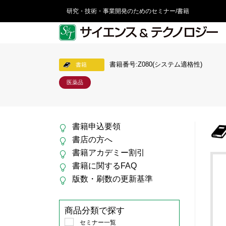
研究・技術・事業開発のためのセミナー/書籍
書籍番号:Z080(システム適格性)
書籍
医薬品
書籍申込要領
書店の方へ
書籍アカデミー割引
書籍に関するFAQ
版数・刷数の更新基準
商品分類で探す
セミナー一覧