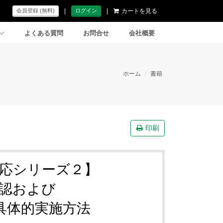
|
|
カートを見る
会員登録 (無料)
ログイン
よくある質問
お問合せ
会社概要
ホーム
/
書籍
印刷
応シリーズ２】
認および
具体的実施方法