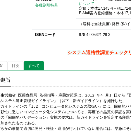
について
各種割引特典
定価：本体17,143円＋税1,71
E-Mail案内登録価格：本体17,1
（送料は当社負担) 発行:(株
ISBNコード
978-4-905321-29-3
システム適格性調査チェック
旨
目次
すべて
籍趣旨
厚生労働省 医薬食品局 監視指導・麻薬対策課は、2012 年4 月1 日か
化システム適正管理ガイドライン」（以下、新ガイドライン）を施行した。
新ガイドラインの「1.2 コンピュータ化システムの取扱い」には、回顧的バ
信頼性に乏しいコンピュータ化システムについては、再度その品質の保証を実
この「回顧的バリデーション」実施の要求は、新ガイドラインを策定する段階で、E
追加されたものである。
何らかの事情で適切に開発・検証・運用が行われていない場合には、早急にそ