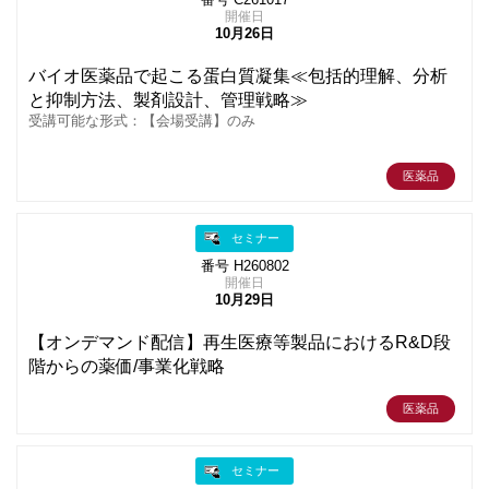
番号 C261017
開催日
10月26日
バイオ医薬品で起こる蛋白質凝集≪包括的理解、分析
と抑制方法、製剤設計、管理戦略≫
受講可能な形式：【会場受講】のみ
医薬品
セミナー
番号 H260802
開催日
10月29日
【オンデマンド配信】再生医療等製品におけるR&D段
階からの薬価/事業化戦略
医薬品
セミナー