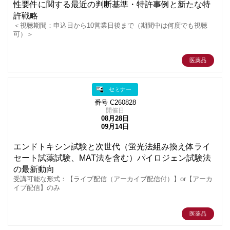
性要件に関する最近の判断基準・特許事例と新たな特
許戦略
＜視聴期間：申込日から10営業日後まで（期間中は何度でも視聴
可）＞
医薬品
セミナー
番号 C260828
開催日
08月28日
09月14日
エンドトキシン試験と次世代（蛍光法組み換え体ライ
セート試薬試験、MAT法を含む）パイロジェン試験法
の最新動向
受講可能な形式：【ライブ配信（アーカイブ配信付）】or【アーカ
イブ配信】のみ
医薬品