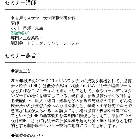
セミナー講師
名古屋市立大学 大学院薬学研究科
講師
小川 昂輝 先生
[講師紹介]
専門／主な業務：
製剤学、ドラッグデリバリーシステム
セミナー趣旨
◆講座主旨
2020年以降のCOVID-19 mRNAワクチンの成功を契機として、脂質
ナノ粒子（LNP）は低分子薬物・核酸・mRNA・遺伝子編集ツール
など多様なモダリティの送達キャリアとして、今やゴールデンスタ
ンダードの地位を確立している。現在は、新規脂質分子の設計によ
る機能向上、吸入・経口・経鼻などの新規投与経路の開拓、がん免
疫療法や希少疾患治療への応用拡張など、基礎・企業研究の双方で
急速な進展が見られる。本講演では、構成脂質の役割や製造プロセ
スといったLNPの基本概要を体系的に解説したうえで、最新のLNP
設計戦略、さらには従来の肝臓集積を超えた肺・脳・脾臓などを標
的とする非肝臓デリバリー技術の動向についても紹介する。
◆講習会のねらい