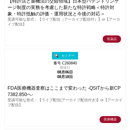
【特許法と薬機法の交錯領域】日本型パテントリンケ
ージ制度の実務を考慮した新たな特許戦略＜特許対
象・特許抵触の評価・運用状況と今後の対応＞
受講可能な形式：【ライブ配信（アーカイブ配信付）】or【アーカ
イブ配信】
医薬品
セミナー
番号 C260840
開催日
08月06日
08月18日
FDA医療機器査察はここまで変わった -QSITから新CP
7382.850へ-
受講可能な形式：【ライブ配信(アーカイブ配信付き)】or【アーカイ
ブ配信】
医療機器