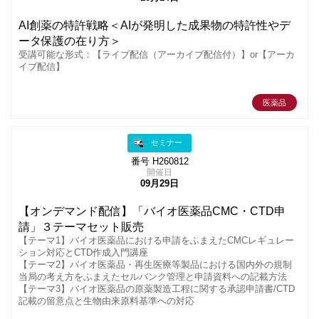
AI創薬の特許戦略＜AIが発明した成果物の特許性やデ
ータ保護の在り方＞
受講可能な形式：【ライブ配信（アーカイブ配信付）】or【アーカ
イブ配信】
医薬品
セミナー
番号 H260812
開催日
09月29日
【オンデマンド配信】「バイオ医薬品CMC・CTD申
請」３テーマセット販売
【テーマ1】バイオ医薬品における申請をふまえたCMCレギュレー
ション対応とCTD作成入門講座
【テーマ2】バイオ医薬品・再生医療等製品における国内外の規制
当局の考え方をふまえたセルバンク管理と申請資料への記載方法
【テーマ3】バイオ医薬品の原薬製造工程に関する承認申請書/CTD
記載の留意点と生物由来原料基準への対応