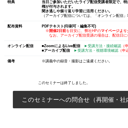
特典
当日ご参加いただいたライブ配信受講者限定で、特典
権が付与されます。
聞き逃しや振り返り学習に活用ください。
（アーカイブ配信については、「オンライン配信」
配布資料
PDFテキスト(印刷可・編集不可)
※
開催2日前
を目安に、弊社HPの
マイページより
なお、アーカイブ配信受講の場合は、配信日に
オンライン配信
■ZoomによるLive配信
►受講方法・接続確認
（
■アーカイブ配信
►受講方法・視聴環境確認
（申
備考
※講義中の録音・撮影はご遠慮ください。
このセミナーは終了しました。
このセミナーへの問合せ（再開催・社