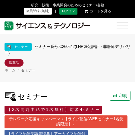
研究・技術・事業開発のためのセミナー/書籍
|
|
カートを見る
会員登録 (無料)
ログイン
セミナー番号:C260642(LNP製剤設計・非肝臓デリバリ
セミナー
ー)
医薬品
ホーム
/
セミナー
セミナー
印刷
【 2 名 同 時 申 込 で 1 名 無 料 】 対 象 セ ミ ナ ー
テレワーク応援キャンペーン（【ライブ配信/WEBセミナー1名受
講限定】）
【ライブ配信受講者特典】アーカイブ配信付