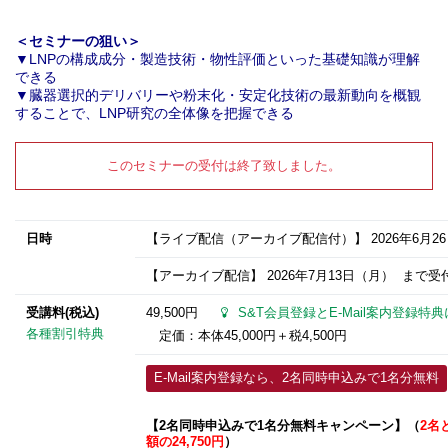
＜セミナーの狙い＞
▼LNPの構成成分・製造技術・物性評価といった基礎知識
が理解
できる
▼臓器選択的デリバリーや粉末化・安定化技術の最新動向を概観
することで、LNP研究の全体像を把握できる
このセミナーの受付は終了致しました。
日時
【ライブ配信（アーカイブ配信付）】
2026年6月2
【アーカイブ配信】
2026年7月13日
（月） まで受付
受講料(税込)
49,500円
S&T会員登録とE-Mail案内登録特
各種割引特典
定価：本体45,000円＋税4,500円
E-Mail案内登録なら、2名同時申込みで1名分無料
【2名同時申込みで1名分無料
キャンペーン】
（
2名
額の24,750円
）