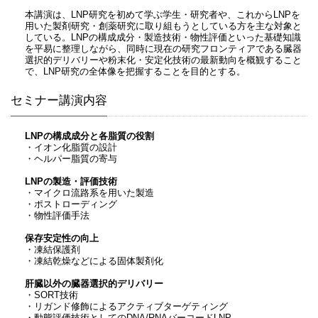
本講演は、LNP研究を初めて学ぶ学生・研究者や、これからLNPを
用いた製剤研究・創薬研究に取り組もうとしている方を主な対象と
している。LNPの構成成分・製造技術・物性評価といった基礎知識
を平易に整理しながら、同時に現在の研究フロンティアである臓器
選択的デリバリーや粉末化・安定化技術の最新動向を概観すること
で、LNP研究の全体像を把握することを目的とする。
セミナー講演内容
LNPの構成成分と各脂質の役割
・イオン化脂質の設計
・ヘルパー脂質の寄与
LNPの製造・評価技術
・マイクロ流路系を用いた製造
・ポストローディング
・物性評価手法
保存安定性の向上
・凍結保護剤
・凍結乾燥などによる固体製剤化
肝臓以外の臓器選択的デリバリー
・SORT技術
・リガンド修飾によるアクティブターゲティング