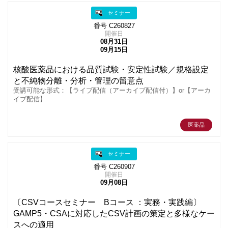
セミナー
番号 C260827
開催日
08月31日
09月15日
核酸医薬品における品質試験・安定性試験／規格設定
と不純物分離・分析・管理の留意点
受講可能な形式：【ライブ配信（アーカイブ配信付）】or【アーカ
イブ配信】
医薬品
セミナー
番号 C260907
開催日
09月08日
〔CSVコースセミナー Bコース ：実務・実践編〕
GAMP5・CSAに対応したCSV計画の策定と多様なケー
スへの適用