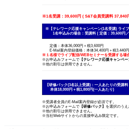
※1名受講：39,600円 ( S&T会員受講料 37,84
※【テレワーク応援キャンペーン(1名受講) ラ
1名申込みの場合：受講料 ( 定価：39,600円／E-M
定価：本体36,000円＋税3,600円
E-Mail案内登録価格：本体34,400円＋税3,440
※１名様でライブ配信/WEBセミナーを受講する場
※お申込みフォームで
【テレワーク応援キャンペー
※他の割引は併用できません。
【研修パック(3名以上受講)：一人あたりの受講料 1
本体18,000円＋税1,800円(一人あたり)
※受講者全員のE-Mail案内登録が必須です。
※お申込みフォームで
【研修パック】
を選択のうえ
※他の割引は併用できません。
※当社Webサイトからの直接申込み限定です。