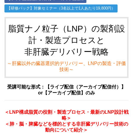
【研修パック】対象セミナー（3名以上で1人あたり19,800円）
脂質ナノ粒子（LNP）の製剤設
計・製造プロセスと
非肝臓デリバリー戦略
～肝臓以外の臓器選択的デリバリー、LNPの製造・評価
技術～
受講可能な形式：【
ライブ配信（アーカイブ配信付）
】
or【アーカイブ配信】のみ
＜LNP構成脂質の役割・製造プロセス・最新のLNP設計戦
略＞
＜肺・脳・脾臓などを標的とする非肝臓デリバリー技術の
動向について紹介＞