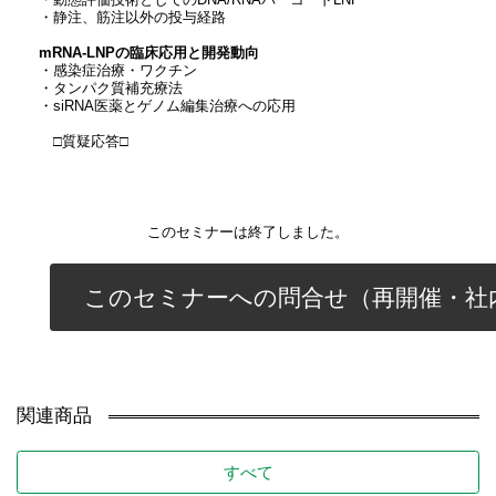
・動態評価技術としてのDNA/RNAバーコードLNP
・静注、筋注以外の投与経路
mRNA-LNPの臨床応用と開発動向
・感染症治療・ワクチン
・タンパク質補充療法
・siRNA医薬とゲノム編集治療への応用
□質疑応答□
このセミナーは終了しました。
このセミナーへの問合せ（再開催・社
関連商品
すべて