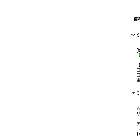
備
セ
日
セ
L