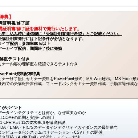
特典】
講証明書/修了証
講証明書/修了証を無料で発行いたします。
お申し込み時に通信欄に「受講証明書発行希望」とご記載ください。
受講証明書発行には下記条件が必須となります。
ライブ配信：参加率80％以上
アーカイブ配信：期間終了後に発効
解度テスト付き
ミナー内容の理解度を確認できるテスト付き
werPoint資料配布特典
ミナー終了後にセミナー資料をPowerPoint形式、MS-Word形式、MS-Exce
社内での受講報告書作成、フィードバックセミナー資料作成、手順書等作成な
こがポイント
データインテグリティとは何か。なぜ重要なのか
ALCOA+の原則と実務への適用
1 CFR Part 11の要求事項を徹底解説
FDA・EMA・PIC/Sのデータインテグリティガイダンスの最新動向
コンピュータ化システムバリデーション（CSV）との関係
査証跡（Audit Trail）の設計・レビュー方法