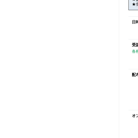
★
日
受
各
配
オ