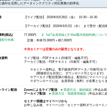
生成AIを活用したデータインテグリティ対応業務の効率化
時
【ライブ配信】
2026年8月28日
（金） 10:30～16:30
【アーカイブ配信】
2026年9月2日
（水） まで受付（配信期間：
講料(税込)
77,000円
S&T会員登録とE-Mail案内登録特典につい
種割引特典
定価：本体70,000円＋税7,000円
※当セミナーは定価のみの販売となります。
布資料
ライブ配信：PDFテキスト(印刷可・編集不可)
アーカイブ配信：PDFテキスト（印刷可・編集不可）
※セミナー資料は、電子媒体(PDFデータ／印刷可)をマ
(開催前日を目安に、ダウンロード可となります)
※アーカイブ配信受講の場合は、配信日にマイページよ
※ダウンロードには、会員登録（無料）が必要となり
ンライン配信
Zoomによるライブ配信
►受講方法・接続確認
（申込み前
アーカイブ配信
►受講方法・視聴環境確認
（申込み前に
セミナー視聴はマイページから
お申し込み後、マイページの「セミナー資料ダウンロード