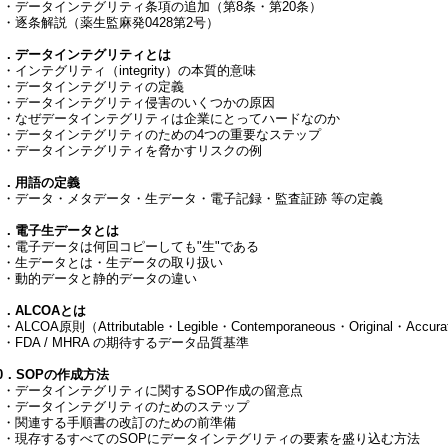
・データインテグリティ条項の追加（第8条・第20条）
・逐条解説（薬生監麻発0428第2号）
６．データインテグリティとは
インテグリティ（integrity）の本質的意味
・データインテグリティの定義
・データインテグリティ侵害のいくつかの原因
・なぜデータインテグリティは企業にとってハードなのか
・データインテグリティのための4つの重要なステップ
・データインテグリティを脅かすリスクの例
７．用語の定義
・データ・メタデータ・生データ・電子記録・監査証跡 等の定義
８．電子生データとは
・電子データは何回コピーしても"生"である
・生データとは・生データの取り扱い
・動的データと静的データの違い
．ALCOAとは
ALCOA原則（Attributable・Legible・Contemporaneous・Original・Accur
FDA / MHRA の期待するデータ品質基準
0．SOPの作成方法
・データインテグリティに関するSOP作成の留意点
・データインテグリティのためのステップ
・関連する手順書の改訂のための前準備
・現存するすべてのSOPにデータインテグリティの要素を盛り込む方法