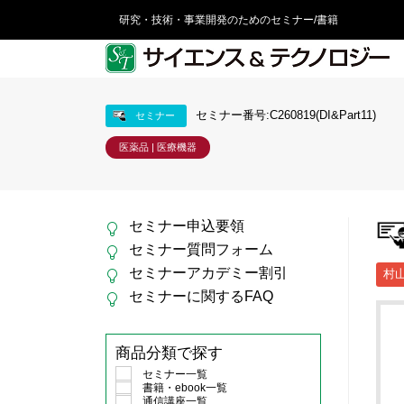
研究・技術・事業開発のためのセミナー/書籍
セミナー番号:C260819(DI&Part11)
セミナー
医薬品 | 医療機器
セミナー申込要領
セミナー質問フォーム
セミナーアカデミー割引
村
セミナーに関するFAQ
商品分類で探す
セミナー一覧
書籍・ebook一覧
通信講座一覧