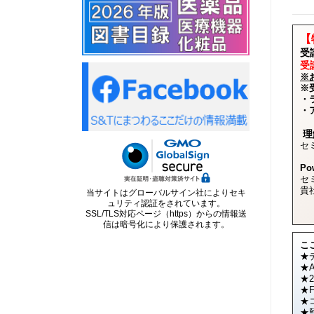
【
受
受
※
※
・
・
理
セ
Po
セ
貴
当サイトはグローバルサイン社によりセキ
ュリティ認証をされています。
SSL/TLS対応ページ（https）からの情報送
信は暗号化により保護されます。
こ
★
★
★2
★
★
★監