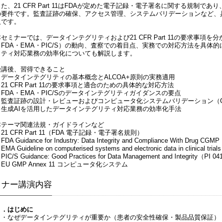
また、21 CFR Part 11はFDAが定めた電子記録・電子署名に関する規制
の要件です。監査証跡の確保、アクセス管理、システムバリデーションなど、
欠です。
本セミナーでは、データインテグリティおよび21 CFR Part 11の要求事
（FDA・EMA・PIC/S）の動向、査察での着目点、実務での対応方法を具体
リティ対応業務の効率化についても解説します。
受講後、習得できること
・データインテグリティの基本概念とALCOA+原則の実務適用
21 CFR Part 11の要求事項と適合のための具体的な対応方法
・FDA・EMA・PIC/Sのデータインテグリティガイダンスの要点
・監査証跡の設計・レビューおよびコンピュータ化システムバリデーション（C
・生成AIを活用したデータインテグリティ対応業務の効率化手法
本テーマ関連法規・ガイドラインなど
21 CFR Part 11（FDA 電子記録・電子署名規則）
FDA Guidance for Industry: Data Integrity and Compliance With Drug C
EMA Guideline on computerised systems and electronic data in clinical tr
PIC/S Guidance: Good Practices for Data Management and Integrity（PI 0
EU GMP Annex 11 コンピュータ化システム
ミナー講演内容
１．はじめに
・なぜデータインテグリティが重要か（患者の安全性確保・製品品質保証）