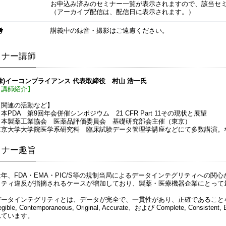
お申込み済みのセミナー一覧が表示されますので、該当セ
（アーカイブ配信は、配信日に表示されます。）
考
講義中の録音・撮影はご遠慮ください。
ミナー講師
(株)イーコンプライアンス 代表取締役 村山 浩一氏
【講師紹介】
【関連の活動など】
本PDA 第9回年会併催シンポジウム 21 CFR Part 11その現状と展望
日本製薬工業協会 医薬品評価委員会 基礎研究部会主催（東京）
東京大学大学院医学系研究科 臨床試験データ管理学講座などにて多数講演。
ミナー趣旨
近年、FDA・EMA・PIC/S等の規制当局によるデータインテグリティへの
リティ違反が指摘されるケースが増加しており、製薬・医療機器企業にとって
データインテグリティとは、データが完全で、一貫性があり、正確であることを保証するこ
egible, Contemporaneous, Original, Accurate、および Complete, Con
れています。