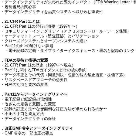
データインテグリティが失われた際のインパクト（FDA Warning Lette
・規制当局の関心事
・データインテグリティを品質システムへ取り込む重要性
．21 CFR Part 11とは
21 CFR Part 11の発行と概要（1997年〜）
・セキュリティ・インテグリティ（アクセスコントロール・データ保護）
・オーディットトレール（監査証跡）とバリデーション
・クローズドシステムとオープンシステムの違い
Part11の4つの解けない課題
－電子記録の定義・タイプライターイクスキューズ・署名と記録のリンク
３．FDAの期待と指導の変遷
21 CFR Part 11の歴史（1997年〜現在）
・Part11に関するFDAガイダンスとその後の動向
・データ不正とその代償（同意判決・包括的輸入禁止措置・株価下落）
・リスクベースドアプローチの必要性
・FDAの期待と要求の変遷
４．Part11からデータインテグリティへ
・電子記録と紙記録の信頼性
・改ざんの定義と意図した変更
・記録の訂正方法〜なぜ面倒な訂正方法が求められるのか〜
・不正の手口と発見方法
・データインテグリティの保証
５．改正GMP省令とデータインテグリティ
・GMP省令の一部改正の要点