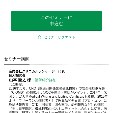
このセミナーに
申込む
セミナーリクエスト
セミナー講師
合同会社クリニカルランゲージ 代表
個人翻訳者
山本 隆之 様
講師紹介詳細
【ご略歴】
2016年より、CRO（医薬品開発業務受託機関）で安全性症例報告
（CIOMS）の翻訳およびQCを担当（英訳がメイン）。2017年、米
国シカゴ大学Medical Writing and Editing Certificateを取得。2019年
より、フリーランス翻訳者として医薬品開発文書（プロトコル、治
験総括報告書、CTD、同意書、照会事項、症例報告など）の翻訳
（主に日英翻訳、機械翻訳のポストエディットも含む）に従事。医
薬翻訳（日英）に関するセミナー講師なども担当。現在はカナダの