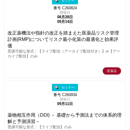
セミナー
番号 C260824
開催日
08月28日
09月14日
改正薬機法や指針の改正を踏まえた医薬品リスク管理
計画(RMP)についてリスク最小化策の最適化と効果評
価
受講可能な形式：【ライブ配信（アーカイブ配信付き）】or【アー
カイブ配信】のみ
医薬品
セミナー
番号 C260934
開催日
09月11日
薬物相互作用（DDI) － 基礎から予測法までの体系的理
解と予測演習－
受講可能な形式：【ライブ配信】のみ