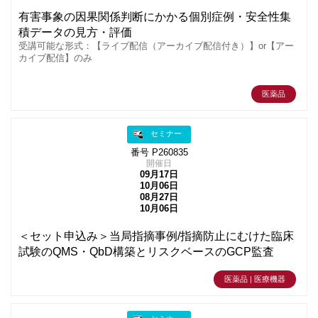
有害事象の因果関係判断にかかる個別症例・安全性集
積データの見方・評価
受講可能な形式：【ライブ配信（アーカイブ配信付き）】or【アー
カイブ配信】のみ
医薬品
セミナー
番号 P260835
開催日
09月17日
10月06日
08月27日
10月06日
＜セット申込み＞当局指摘事例/指摘防止にむけた臨床
試験のQMS・QbD構築とリスクベースのGCP監査
医薬品 | 医療機器