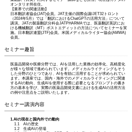
オンタリオ州在住。
【業界での関連活動】
日本翻訳者協会(JAT)会員。JAT主催の国際会議IJET32トロント
（2024年5月）では「翻訳におけるChatGPTの活用方法」について
講演。JATの製薬翻訳分科会JATPHARMAでは、医薬翻訳英訳にお
ける機械翻訳（MT）ポストエディットの方法についてセミナーを実
施。日本翻訳連盟(JTF)会員。米国メディカルライター協会(AMWA)
会員。
セミナー趣旨
医薬品開発や医療分野では、AIを活用した業務の効率化、高精度化
が様々な領域で進められています。メディカルライティングもそう
した分野のひとつであり、AIを有効に活用することが求められてい
ます。本講座では、国内・海外でのメディカルライティングに関連
するAIの動向、生成AIを使用する際に必要となるプロンプトの書き
方の基本を学び、実際の医薬品開発文書における生成AIの活用方法
の例や注意点をご説明いたします。
セミナー講演内容
1.AIの現在と国内外での動向
1.1 AIの歴史
1.2 生成AIの登場