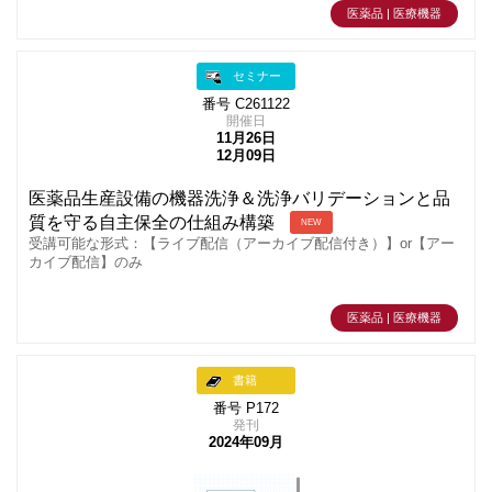
医薬品 | 医療機器
セミナー
番号 C261122
開催日
11月26日
12月09日
医薬品生産設備の機器洗浄＆洗浄バリデーションと品
質を守る自主保全の仕組み構築
NEW
受講可能な形式：【ライブ配信（アーカイブ配信付き）】or【アー
カイブ配信】のみ
医薬品 | 医療機器
書籍
番号 P172
発刊
2024年09月