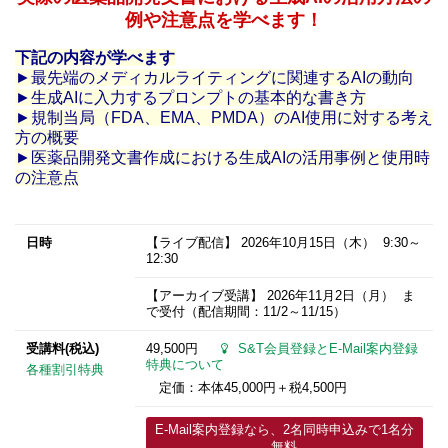
例や注意点を学べます！
下記の内容が学べます
►最先端のメディカルライティングに関連するAIの動向
►生成AIに入力するプロンプトの基本的な書き方
►規制当局（FDA、EMA、PMDA）のAI使用に対する考え
方の概要
►医薬品開発文書作成における生成AIの活用事例と使用時
の注意点
日時
【ライブ配信】
2026年10月15日
（木） 9:30～
12:30
【アーカイブ受講】
2026年11月2日
（月） ま
で受付（配信期間：11/2～11/15）
受講料(税込)
49,500円
S&T会員登録とE-Mail案内登録
特典について
各種割引特典
定価：本体45,000円＋税4,500円
E-Mail案内登録なら、2名同時申込みで1名分
無料