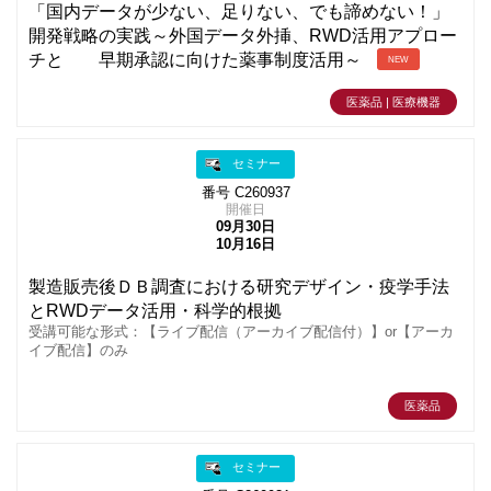
「国内データが少ない、足りない、でも諦めない！」
開発戦略の実践～外国データ外挿、RWD活用アプロー
チと 早期承認に向けた薬事制度活用～
NEW
医薬品 | 医療機器
セミナー
番号 C260937
開催日
09月30日
10月16日
製造販売後ＤＢ調査における研究デザイン・疫学手法
とRWDデータ活用・科学的根拠
受講可能な形式：【ライブ配信（アーカイブ配信付）】or【アーカ
イブ配信】のみ
医薬品
セミナー