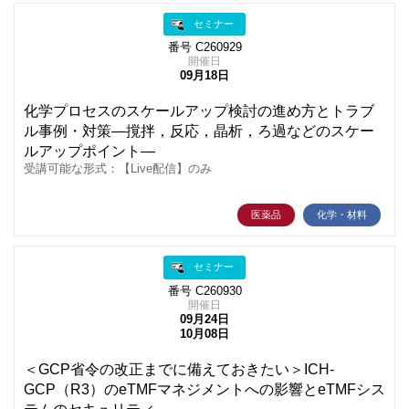
セミナー
番号 C260929
開催日
09月18日
化学プロセスのスケールアップ検討の進め方とトラブ
ル事例・対策―撹拌，反応，晶析，ろ過などのスケー
ルアップポイント―
受講可能な形式：【Live配信】のみ
医薬品
化学・材料
セミナー
番号 C260930
開催日
09月24日
10月08日
＜GCP省令の改正までに備えておきたい＞ICH-
GCP（R3）のeTMFマネジメントへの影響とeTMFシス