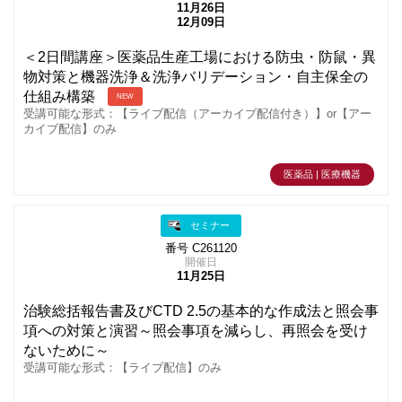
11月26日
12月09日
＜2日間講座＞医薬品生産工場における防虫・防鼠・異
物対策と機器洗浄＆洗浄バリデーション・自主保全の
仕組み構築
NEW
受講可能な形式：【ライブ配信（アーカイブ配信付き）】or【アー
カイブ配信】のみ
医薬品 | 医療機器
セミナー
番号 C261120
開催日
11月25日
治験総括報告書及びCTD 2.5の基本的な作成法と照会事
項への対策と演習～照会事項を減らし、再照会を受け
ないために～
受講可能な形式：【ライブ配信】のみ