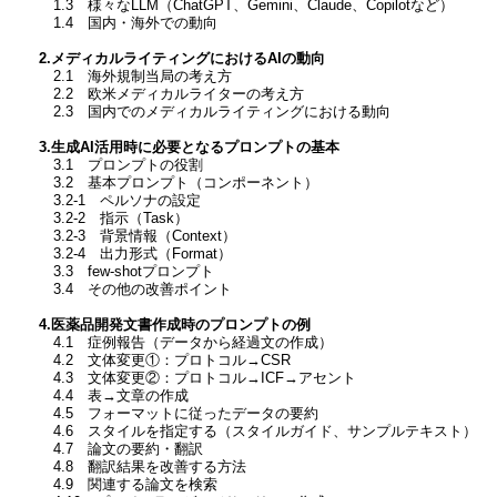
1.3 様々なLLM（ChatGPT、Gemini、Claude、Copilotなど）
1.4 国内・海外での動向
2.メディカルライティングにおけるAIの動向
2.1 海外規制当局の考え方
2.2 欧米メディカルライターの考え方
2.3 国内でのメディカルライティングにおける動向
3.生成AI活用時に必要となるプロンプトの基本
3.1 プロンプトの役割
3.2 基本プロンプト（コンポーネント）
3.2-1 ペルソナの設定
3.2-2 指示（Task）
3.2-3 背景情報（Context）
3.2-4 出力形式（Format）
3.3 few-shotプロンプト
3.4 その他の改善ポイント
4.医薬品開発文書作成時のプロンプトの例
4.1 症例報告（データから経過文の作成）
4.2 文体変更①：プロトコル→CSR
4.3 文体変更②：プロトコル→ICF→アセント
4.4 表→文章の作成
4.5 フォーマットに従ったデータの要約
4.6 スタイルを指定する（スタイルガイド、サンプルテキスト）
4.7 論文の要約・翻訳
4.8 翻訳結果を改善する方法
4.9 関連する論文を検索