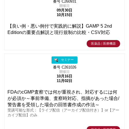
番号 C260931
開催日
09月30日
10月15日
【良い例・悪い例付で実践的に解説】GAMP 5 2nd
Editionの重要点解説と現行規制の比較・CSV対応
医薬品 | 医療機器
セミナー
番号 C261026
開催日
10月16日
11月02日
FDAのcGMP査察では何が重視され、対応するには何
が必須か～事前準備、査察時対応、指摘があった場合/
警告書を受領した場合の回答書作成の作法～
受講可能な形式：【ライブ配信（アーカイブ配信付き）】or【アー
カイブ配信】のみ