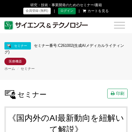
研究・技術・事業開発のためのセミナー/書籍
|
|
カートを見る
会員登録 (無料)
ログイン
セミナー番号:C261002(生成AIメディカルライティン
セミナー
グ)
医療機器
ホーム
/
セミナー
セミナー
印刷
《国内外のAI最新動向を紐解い
て解説》