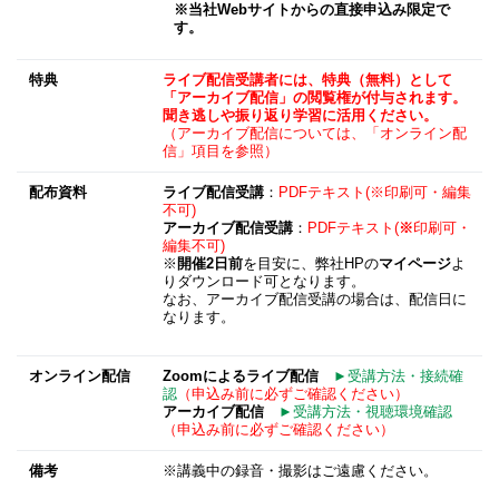
※当社Webサイトからの直接申込み限定で
す。
特典
ライブ配信受講者には、特典（無料）として
「アーカイブ配信」の閲覧権が付与されます。
聞き逃しや振り返り学習に活用ください。
（アーカイブ配信については、「オンライン配
信」項目を参照）
配布資料
ライブ配信受講
：
PDFテキスト(※印刷可・編集
不可)
アーカイブ配信受講
：
PDFテキスト(
※
印刷可・
編集不可)
※
開催2日前
を目安に、弊社HPの
マイページ
よ
りダウンロード可となります。
なお、アーカイブ配信受講の場合は、配信日に
なります。
オンライン配信
Zoom
によるライブ配信
►受講方法・接続確
認
（申込み前に必ずご確認ください）
アーカイブ配信
►受講方法・視聴環境確認
（申込み前に必ずご確認ください）
備考
※講義中の録音・撮影はご遠慮ください。