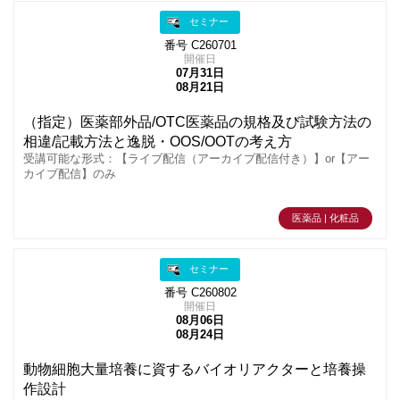
セミナー
番号 C260701
開催日
07月31日
08月21日
（指定）医薬部外品/OTC医薬品の規格及び試験方法の
相違/記載方法と逸脱・OOS/OOTの考え方
受講可能な形式：【ライブ配信（アーカイブ配信付き）】or【アー
カイブ配信】のみ
医薬品 | 化粧品
セミナー
番号 C260802
開催日
08月06日
08月24日
動物細胞大量培養に資するバイオリアクターと培養操
作設計