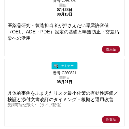
番号 C260720
開催日
07月28日
08月19日
医薬品研究・製造担当者が押さえたい曝露許容値
（OEL、ADE・PDE）設定の基礎と曝露防止・交差汚
染への活用
医薬品
セミナー
番号 C260821
開催日
08月21日
具体的事例をふまえたリスク最小化策の有効性評価／
検証と添付文書改訂のタイミング・根拠と運用改善
受講可能な形式：【ライブ配信】
医薬品