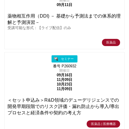
開催日
09月11日
薬物相互作用（DDI) － 基礎から予測法までの体系的理
解と予測演習－
受講可能な形式：【ライブ配信】のみ
医薬品
セミナー
番号 P260932
開催日
09月16日
11月09日
10月23日
11月09日
＜セット申込み＞R&D領域のデューデリジェンスでの
開発早期段階でのリスク評価・漏れ防止から導入/導出
プロセスと経済条件や契約の考え方
医薬品 | 医療機器