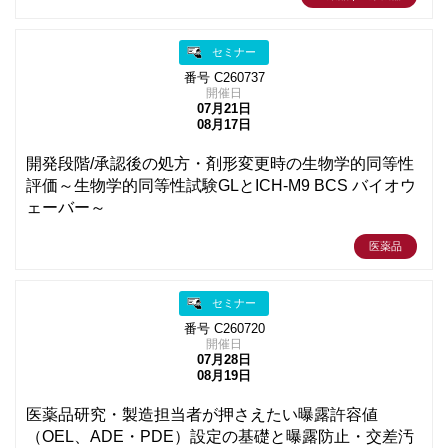
セミナー
番号 C260737
開催日
07月21日
08月17日
開発段階/承認後の処方・剤形変更時の生物学的同等性
評価～生物学的同等性試験GLとICH-M9 BCS バイオウ
ェーバー～
医薬品
セミナー
番号 C260720
開催日
07月28日
08月19日
医薬品研究・製造担当者が押さえたい曝露許容値
（OEL、ADE・PDE）設定の基礎と曝露防止・交差汚