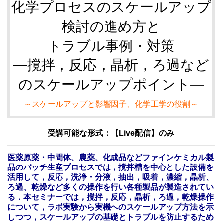
化学プロセスのスケールアップ
検討の進め方と
トラブル事例・対策
―撹拌，反応，晶析，ろ過など
のスケールアップポイント―
～スケールアップと影響因子、化学工学の役割～
受講可能な形式：【Live配信】のみ
医薬原薬・中間体、農薬、化成品などファインケミカル製
品のバッチ生産プロセスでは，撹拌槽を中心とした設備を
活用して，反応，洗浄・分液，抽出，吸着，濃縮，晶析、
ろ過、乾燥など多くの操作を行い各種製品が製造されてい
る．本セミナーでは，撹拌，反応，晶析，ろ過，乾燥操作
について，ラボ実験から実機へのスケールアップ方法を示
しつつ，スケールアップの基礎とトラブルを防止するため