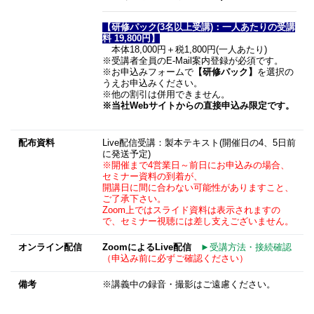
【研修パック(3名以上受講)：一人あたりの受講
料 19,800円】
本体18,000円＋税1,800円(一人あたり)
※受講者全員のE-Mail案内登録が必須です。
※お申込みフォームで
【研修パック】
を選択の
うえお申込みください。
※他の割引は併用できません。
※当社Webサイトからの直接申込み限定です。
配布資料
Live配信受講：製本テキスト(開催日の4、5日前
に発送予定)
※開催まで4営業日～前日にお申込みの場合、
セミナー資料の到着が、
開講日に間に合わない可能性がありますこと、
ご了承下さい。
Zoom上ではスライド資料は表示されますの
で、セミナー視聴には差し支えございません。
オンライン配信
Zoom
によるLive配信
►受講方法・接続確認
（申込み前に必ずご確認ください）
備考
※講義中の録音・撮影はご遠慮ください。