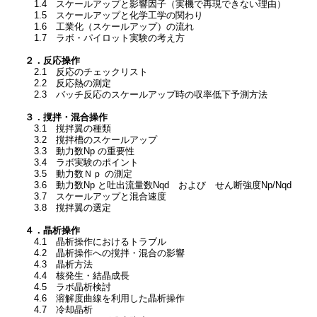
1.4 スケールアップと影響因子（実機で再現できない理由）
1.5 スケールアップと化学工学の関わり
1.6 工業化（スケールアップ）の流れ
1.7 ラボ・パイロット実験の考え方
２．反応操作
2.1 反応のチェックリスト
2.2 反応熱の測定
2.3 バッチ反応のスケールアップ時の収率低下予測方法
３．撹拌・混合操作
3.1 撹拌翼の種類
3.2 撹拌槽のスケールアップ
3.3 動力数Np の重要性
3.4 ラボ実験のポイント
3.5 動力数Ｎｐ の測定
3.6 動力数Np と吐出流量数Nqd および せん断強度Np/Nqd
3.7 スケールアップと混合速度
3.8 撹拌翼の選定
４．晶析操作
4.1 晶析操作におけるトラブル
4.2 晶析操作への撹拌・混合の影響
4.3 晶析方法
4.4 核発生・結晶成長
4.5 ラボ晶析検討
4.6 溶解度曲線を利用した晶析操作
4.7 冷却晶析