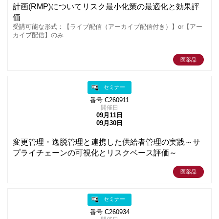
計画(RMP)についてリスク最小化策の最適化と効果評
価
受講可能な形式：【ライブ配信（アーカイブ配信付き）】or【アー
カイブ配信】のみ
医薬品
セミナー
番号 C260911
開催日
09月11日
09月30日
変更管理・逸脱管理と連携した供給者管理の実践～サ
プライチェーンの可視化とリスクベース評価～
医薬品
セミナー
番号 C260934