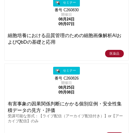
セミナー
番号 C260830
開催日
08月24日
09月07日
細胞培養における品質管理のための細胞画像解析AIお
よびQbDの基礎と応用
医薬品
セミナー
番号 C260826
開催日
08月25日
09月08日
有害事象の因果関係判断にかかる個別症例・安全性集
積データの見方・評価
受講可能な形式：【ライブ配信（アーカイブ配信付き）】or【アー
カイブ配信】のみ