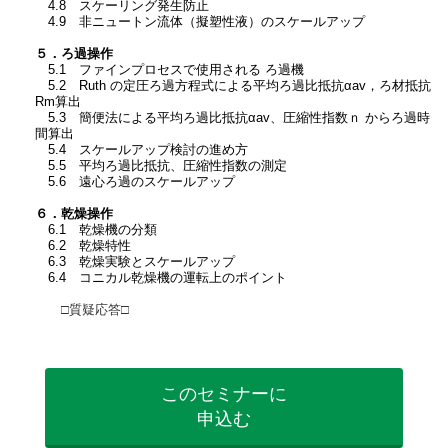
4.8 スケーリング発生防止
4.9 非ニュートン流体（擬塑性液）のスケールアップ
５．ろ過操作
5.1 ファインプロセスで使用される ろ過機
5.2 Ruth の定圧ろ過方程式による平均ろ過比抵抗αav，ろ材抵抗
Rm算出
5.3 簡便法による平均ろ過比抵抗αav、圧縮性指数ｎ からろ過時
間算出
5.4 スケールアップ検討の進め方
5.5 平均ろ過比抵抗、圧縮性指数の測定
5.6 遠心ろ過のスケールアップ
６．乾燥操作
6.1 乾燥機の分類
6.2 乾燥特性
6.3 乾燥実験とスケールアップ
6.4 コニカル乾燥機の運転上のポイント
□質疑応答□
このセミナーに
申込む