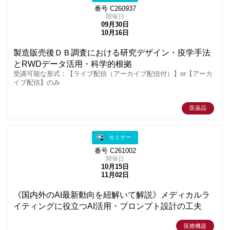
番号 C260937
開催日
09月30日
10月16日
製造販売後ＤＢ調査における研究デザイン・疫学手法
とRWDデータ活用・科学的根拠
受講可能な形式：【ライブ配信（アーカイブ配信付）】or【アーカ
イブ配信】のみ
医薬品
セミナー
番号 C261002
開催日
10月15日
11月02日
《国内外のAI最新動向を紐解いて解説》メディカルラ
イティングに役立つAI活用・プロンプト設計の工夫
医療機器