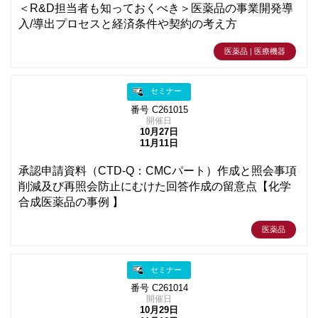
＜R&D担当者も知っておくべき＞医薬品の事業開発導
入/導出プロセスと経済条件や契約の考え方
医薬品 | 医療機器
セミナー
番号 C261015
開催日
10月27日
11月11日
承認申請資料（CTD-Q：CMCパート）作成と照会事項
削減及び再照会防止にむけた回答作成の留意点【化学
合成医薬品の事例 】
医薬品
セミナー
番号 C261014
開催日
10月29日