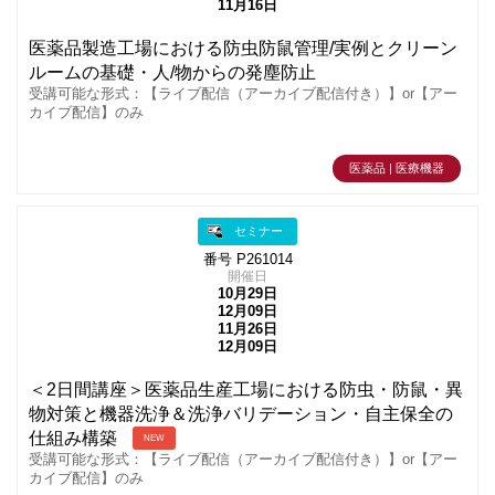
11月16日
医薬品製造工場における防虫防鼠管理/実例とクリーン
ルームの基礎・人/物からの発塵防止
受講可能な形式：【ライブ配信（アーカイブ配信付き）】or【アー
カイブ配信】のみ
医薬品 | 医療機器
セミナー
番号 P261014
開催日
10月29日
12月09日
11月26日
12月09日
＜2日間講座＞医薬品生産工場における防虫・防鼠・異
物対策と機器洗浄＆洗浄バリデーション・自主保全の
仕組み構築
NEW
受講可能な形式：【ライブ配信（アーカイブ配信付き）】or【アー
カイブ配信】のみ