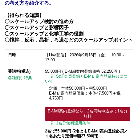
の考え方を紹介する。
【得られる知識】
〇スケールアップ検討の進め方
〇スケールアップと影響因子
〇スケールアップと化学工学の役割
〇撹拌，反応，晶析，ろ過などのスケールアップポイント
日時
【Live配信】
2026年9月18日
（金） 10:30～
17:00
受講料(税込)
55,000円 ( E-Mail案内登録価格
52,250円
)
S&T会員登録とE-Mail案内登録特典につ
各種割引特典
いて
定価：本体50,000円＋税5,000円
E-Mail案内登録価格：本体47,500円＋税
4,750円
E-Mail案内登録なら、2名同時申込みで1名分
無料
1名分無料適用条件
2名で55,000円 (2名ともE-Mail案内登録必須／
１名あたり定価半額27,500円)