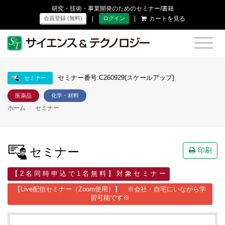
研究・技術・事業開発のためのセミナー/書籍
|
|
カートを見る
会員登録 (無料)
ログイン
セミナー番号:C260929(スケールアップ)
セミナー
医薬品
化学・材料
ホーム
/
セミナー
セミナー
印刷
【 2 名 同 時 申 込 で 1 名 無 料 】 対 象 セ ミ ナ ー
【Live配信セミナー（Zoom使用）】 ※会社・自宅にいながら学
習可能です※