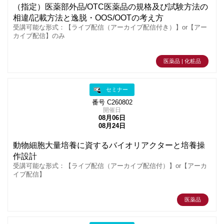
（指定）医薬部外品/OTC医薬品の規格及び試験方法の
相違/記載方法と逸脱・OOS/OOTの考え方
受講可能な形式：【ライブ配信（アーカイブ配信付き）】or【アー
カイブ配信】のみ
医薬品 | 化粧品
セミナー
番号 C260802
開催日
08月06日
08月24日
動物細胞大量培養に資するバイオリアクターと培養操
作設計
受講可能な形式：【ライブ配信（アーカイブ配信付）】or【アーカ
イブ配信】
医薬品