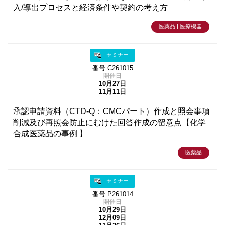
入/導出プロセスと経済条件や契約の考え方
医薬品 | 医療機器
セミナー
番号 C261015
開催日
10月27日
11月11日
承認申請資料（CTD-Q：CMCパート）作成と照会事項
削減及び再照会防止にむけた回答作成の留意点【化学
合成医薬品の事例 】
医薬品
セミナー
番号 P261014
開催日
10月29日
12月09日