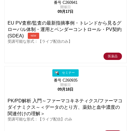
番号 C260941
開催日
09月17日
EU PV査察/監査の最新指摘事例・トレンドから見るグ
ローバル体制・運用とベンダーコントロール・PV契約
(SDEA)
NEW
受講可能な形式：【ライブ配信のみ】
医薬品
セミナー
番号 C260935
開催日
09月18日
PK/PD解析 入門～ファーマコキネティクス/ファーマコ
ダイナミクス～＜データのとり方、薬効と血中濃度の
関連付けの理解＞
受講可能な形式：【ライブ配信】のみ