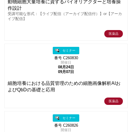
動物細胞大量培養に資するバイオリアクターと培養操
作設計
受講可能な形式：【ライブ配信（アーカイブ配信付）】or【アーカ
イブ配信】
医薬品
セミナー
番号 C260830
開催日
08月24日
09月07日
細胞培養における品質管理のための細胞画像解析AIお
よびQbDの基礎と応用
医薬品
セミナー
番号 C260826
開催日