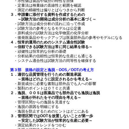
・示性値は製品や成分の特性を担保
・定量法は検量線の直線性と範囲を確認
・測定の精確性は偏りとばらつきから判断
３．申請書に添付する資料を作成するための
～試験方法の開発は成分分析の基本に基づく～
・試験方法は成分分析の流れに沿って作成
・試験方法の参考となるモデルは公定書
・原料成分の試験方法は化学物質の化学分析
・後発医薬品やモックアップは医薬部外品の参考やモデルになる
４．恒常的運用のためのシステム適合性試験
～信頼できる試験方法は常に同じ結果を得る～
・頑健性は恒常的な分析の基礎
・分析結果の信頼性は恒常的な生産にも通じる
・システム適合性は試験方法の同等性を確保する
第３部 規格の設定と逸脱・OOS／OOTの考え方
１．適切な品質管理を行うための製造承認
～規格はどのように設定されるかを考える～
・新規成分に必要な書類は部外品でも人への影響
・製剤のポイントはＯＴＣと共通
２．逸脱、ＯＯＳは医薬品でも部外品でも逸脱は逸脱
～規格が外れたをその理由を考える～
・管理区間からの逸脱を見逃すな
・逸脱の原因を明確にする
・逸脱を防止するためのヒントはどこにある
３．管理区間ではOOTを放置しないことが第一歩
～安定した試験方法が恒常的な生産に必要～
・測定結果のトレンドをつかむ