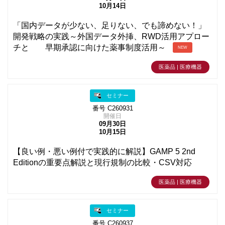
10月14日
「国内データが少ない、足りない、でも諦めない！」
開発戦略の実践～外国データ外挿、RWD活用アプロー
チと 早期承認に向けた薬事制度活用～
NEW
医薬品 | 医療機器
セミナー
番号 C260931
開催日
09月30日
10月15日
【良い例・悪い例付で実践的に解説】GAMP 5 2nd
Editionの重要点解説と現行規制の比較・CSV対応
医薬品 | 医療機器
セミナー
番号 C260937