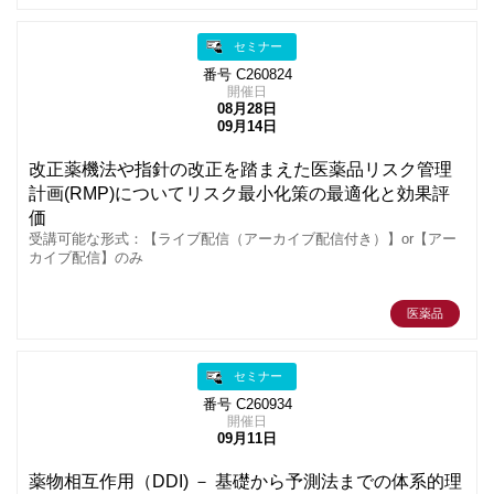
セミナー
番号 C260824
開催日
08月28日
09月14日
改正薬機法や指針の改正を踏まえた医薬品リスク管理
計画(RMP)についてリスク最小化策の最適化と効果評
価
受講可能な形式：【ライブ配信（アーカイブ配信付き）】or【アー
カイブ配信】のみ
医薬品
セミナー
番号 C260934
開催日
09月11日
薬物相互作用（DDI) － 基礎から予測法までの体系的理