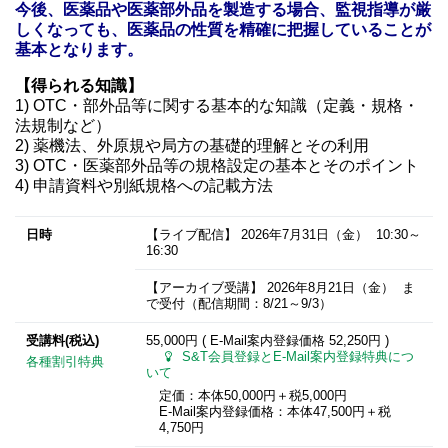
今後、医薬品や医薬部外品を製造する場合、監視指導が厳
しくなっても、医薬品の性質を精確に把握していることが
基本となります。​
【得られる知識】
1) OTC・部外品等に関する基本的な知識（定義・規格・
法規制など）
2) 薬機法、外原規や局方の基礎的理解とその利用
3) OTC・医薬部外品等の規格設定の基本とそのポイント
4) 申請資料や別紙規格への記載方法
日時
【ライブ配信】
2026年7月31日
（金） 10:30～
16:30
【アーカイブ受講】
2026年8月21日
（金） ま
で受付（配信期間：8/21～9/3）
受講料(税込)
55,000円 ( E-Mail案内登録価格
52,250円
)
S&T会員登録とE-Mail案内登録特典につ
各種割引特典
いて
定価：本体50,000円＋税5,000円
E-Mail案内登録価格：本体47,500円＋税
4,750円