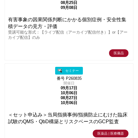
08月25日
09月08日
有害事象の因果関係判断にかかる個別症例・安全性集
積データの見方・評価
受講可能な形式：【ライブ配信（アーカイブ配信付き）】or【アー
カイブ配信】のみ
医薬品
セミナー
番号 P260835
開催日
09月17日
10月06日
08月27日
10月06日
＜セット申込み＞当局指摘事例/指摘防止にむけた臨床
試験のQMS・QbD構築とリスクベースのGCP監査
医薬品 | 医療機器