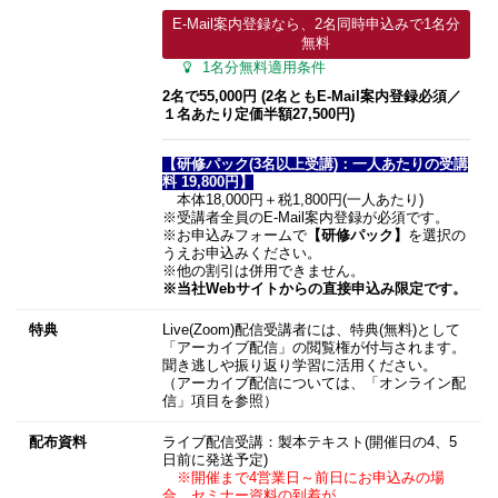
E-Mail案内登録なら、2名同時申込みで1名分
無料
1名分無料適用条件
2名で55,000円 (2名ともE-Mail案内登録必須／
１名あたり定価半額27,500円)
【研修パック(3名以上受講)：一人あたりの受講
料 19,800円】
本体18,000円＋税1,800円(一人あたり)
※受講者全員のE-Mail案内登録が必須です。
※お申込みフォームで
【研修パック】
を選択の
うえお申込みください。
※他の割引は併用できません。
※当社Webサイトからの直接申込み限定です。
特典
Live(Zoom)配信受講者には、特典(無料)として
「アーカイブ配信」の閲覧権が付与されます。
聞き逃しや振り返り学習に活用ください。
（アーカイブ配信については、「オンライン配
信」項目を参照）
配布資料
ライブ配信受講：製本テキスト(開催日の4、5
日前に発送予定)
※開催まで4営業日～前日にお申込みの場
合、セミナー資料の到着が、