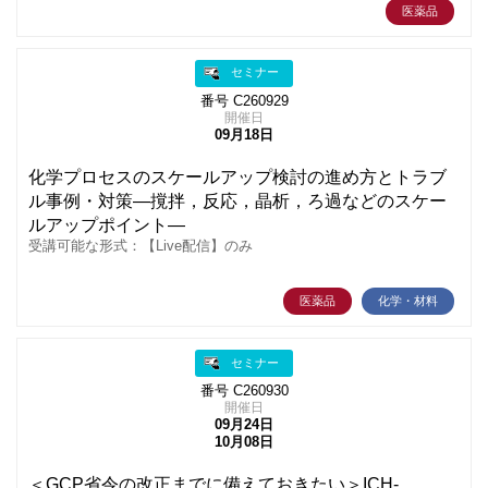
医薬品
セミナー
番号 C260929
開催日
09月18日
化学プロセスのスケールアップ検討の進め方とトラブ
ル事例・対策―撹拌，反応，晶析，ろ過などのスケー
ルアップポイント―
受講可能な形式：【Live配信】のみ
医薬品
化学・材料
セミナー
番号 C260930
開催日
09月24日
10月08日
＜GCP省令の改正までに備えておきたい＞ICH-