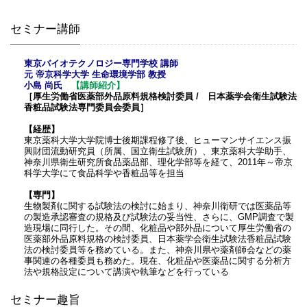
セミナー講師
東京バイオテクノロジー専門学校 講師
元 帝京科学大学 生命環境学部 教授
小島 尚氏
【講師紹介】
［厚生労働省医薬部外品原料規格検討委員 / 日本薬学会衛生試験法
香粧品試験法専門委員会委員］
【経歴】
東京薬科大学大学院博士後期課程修了後、ヒューマンサイエンス振
興財団流動研究員（所属、国立衛生試験所）、東京薬科大学助手、
神奈川県衛生研究所食品薬品部、理化学部等を経て、2011年～帝京
科学大学にて食品科学や香粧品等を担当
【専門】
生物製剤に関する試験法の検討に始まり、神奈川衛研では医薬品等
の製造承認審査の規格及び試験法の妥当性、さらに、GMP調査で製
造現場に同行した。その間、化粧品や部外品について厚生労働省の
医薬部外品原料規格の検討委員、日本薬学会衛生試験法香粧品試験
法の検討委員等を務めている。また、神奈川県や薬剤師会などの薬
事関連の各種委員も務めた。現在、化粧品や医薬品に関する分析方
法や規格設定について講演や執筆などを行っている
セミナー趣旨