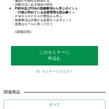
・逸脱の可能性を察知する
・試験方法にある場合の対応
４．PMDA及びFDAの指摘事項から学ぶポイント
～
行政が求めている品質管理を読み解く～
・ＰＭＤＡやＦＤＡの警告から学ぶ
・指摘事項は共通する改善すべきポイント
・改善はルールに則って行う
□質疑応答□
このセミナーに
申込む
セミナーリクエスト
関連商品
すべて