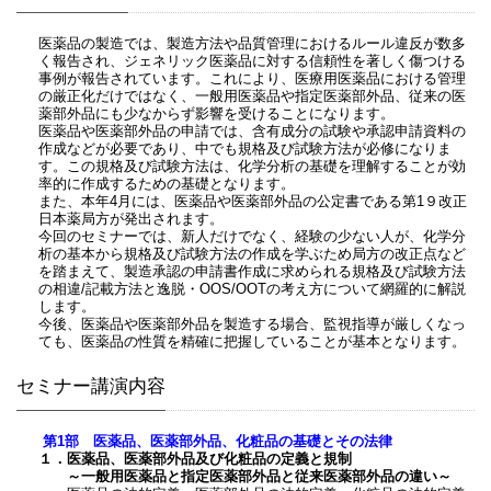
医薬品の製造では、製造方法や品質管理におけるルール違反が数多
く報告され、ジェネリック医薬品に対する信頼性を著しく傷つける
事例が報告されています。これにより、医療用医薬品における管理
の厳正化だけではなく、一般用医薬品や指定医薬部外品、従来の医
薬部外品にも少なからず影響を受けることになります。
医薬品や医薬部外品の申請では、含有成分の試験や承認申請資料の
作成などが必要であり、中でも規格及び試験方法が必修になりま
す。この規格及び試験方法は、化学分析の基礎を理解することが効
率的に作成するための基礎となります。
また、本年4月には、医薬品や医薬部外品の公定書である第1９改正
日本薬局方が発出されます。
今回のセミナーでは、新人だけでなく、経験の少ない人が、化学分
析の基本から規格及び試験方法の作成を学ぶため局方の改正点など
を踏まえて、製造承認の申請書作成に求められる規格及び試験方法
の相違/記載方法と逸脱・OOS/OOTの考え方について網羅的に解説
します。
今後、医薬品や医薬部外品を製造する場合、監視指導が厳しくなっ
ても、医薬品の性質を精確に把握していることが基本となります。
セミナー講演内容
第1部 医薬品、医薬部外品、化粧品の基礎とその法律
１．医薬品、医薬部外品及び化粧品の定義と規制
～一般用医薬品と指定医薬部外品と従来医薬部外品の違い～