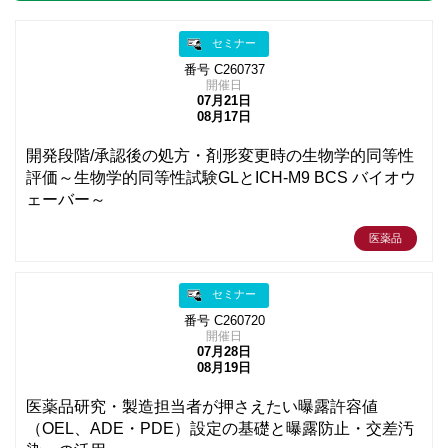
セミナー
番号 C260737
開催日
07月21日
08月17日
開発段階/承認後の処方・剤形変更時の生物学的同等性
評価～生物学的同等性試験GLとICH-M9 BCS バイオウ
ェーバー～
医薬品
セミナー
番号 C260720
開催日
07月28日
08月19日
医薬品研究・製造担当者が押さえたい曝露許容値
（OEL、ADE・PDE）設定の基礎と曝露防止・交差汚