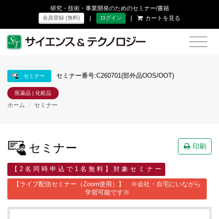
研究・技術・事業開発のためのセミナー/書籍
|
|
カートを見る
会員登録 (無料)
ログイン
セミナー番号:C260701(部外品OOS/OOT)
セミナー
医薬品 | 化粧品
ホーム
/
セミナー
セミナー
印刷
【 2 名 同 時 申 込 で 1 名 無 料 】 対 象 セ ミ ナ ー
【ライブ配信セミナー（Zoom使用）】 ※会社・自宅にいながら
学習可能です※