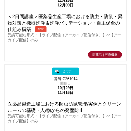
11月26日
12月09日
＜2日間講座＞医薬品生産工場における防虫・防鼠・異
物対策と機器洗浄＆洗浄バリデーション・自主保全の
仕組み構築
NEW
受講可能な形式：【ライブ配信（アーカイブ配信付き）】or【アー
カイブ配信】のみ
医薬品 | 医療機器
セミナー
番号 C261014
開催日
10月29日
11月16日
医薬品製造工場における防虫防鼠管理/実例とクリーン
ルームの基礎・人/物からの発塵防止
受講可能な形式：【ライブ配信（アーカイブ配信付き）】or【アー
カイブ配信】のみ