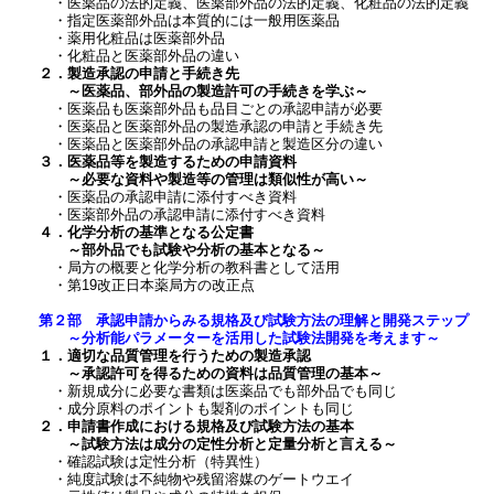
・医薬品の法的定義、医薬部外品の法的定義、化粧品の法的定義
・指定医薬部外品は本質的には一般用医薬品
・薬用化粧品は医薬部外品
・化粧品と医薬部外品の違い
２．製造承認の申請と手続き先
～医薬品、部外品の製造許可の手続きを学ぶ～
・医薬品も医薬部外品も品目ごとの承認申請が必要
・医薬品と医薬部外品の製造承認の申請と手続き先
・医薬品と医薬部外品の承認申請と製造区分の違い
３．医薬品等を製造するための申請資料
～必要な資料や製造等の管理は類似性が高い～
・医薬品の承認申請に添付すべき資料
・医薬部外品の承認申請に添付すべき資料
４．化学分析の基準となる公定書
～部外品でも試験や分析の基本となる～
・局方の概要と化学分析の教科書として活用
・第19改正日本薬局方の改正点
第２部 承認申請からみる規格及び試験方法の理解と開発ステップ
～分析能パラメーターを活用した試験法開発を考えます～
１．適切な品質管理を行うための製造承認
～承認許可を得るための資料は品質管理の基本～
・新規成分に必要な書類は医薬品でも部外品でも同じ
・成分原料のポイントも製剤のポイントも同じ
２．申請書作成における規格及び試験方法の基本
～試験方法は成分の定性分析と定量分析と言える～
・確認試験は定性分析（特異性）
・純度試験は不純物や残留溶媒のゲートウエイ