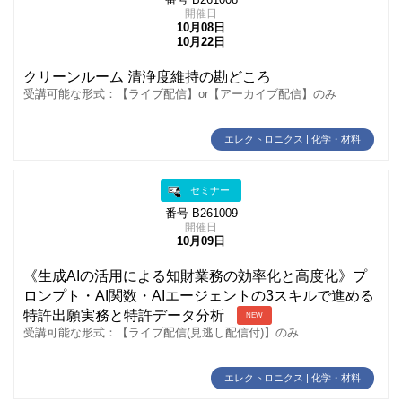
番号 B261008
開催日
10月08日
10月22日
クリーンルーム 清浄度維持の勘どころ
受講可能な形式：【ライブ配信】or【アーカイブ配信】のみ
エレクトロニクス | 化学・材料
セミナー
番号 B261009
開催日
10月09日
《生成AIの活用による知財業務の効率化と高度化》プ
ロンプト・AI関数・AIエージェントの3スキルで進める
特許出願実務と特許データ分析
NEW
受講可能な形式：【ライブ配信(見逃し配信付)】のみ
エレクトロニクス | 化学・材料