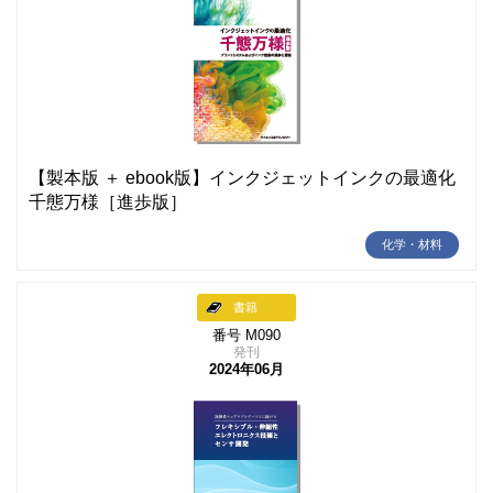
【製本版 ＋ ebook版】インクジェットインクの最適化
千態万様［進歩版］
化学・材料
書籍
番号 M090
発刊
2024年06月