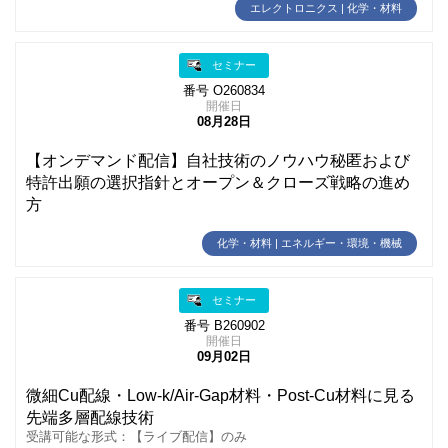
エレクトロニクス | 化学・材料
セミナー
番号 O260834
開催日
08月28日
【オンデマンド配信】自社技術のノウハウ秘匿および
特許出願の選択指針とオープン＆クローズ戦略の進め
方
化学・材料 | エネルギー・環境・機械
セミナー
番号 B260902
開催日
09月02日
微細Cu配線・Low‑k/Air-Gap材料・Post-Cu材料に見る
先端多層配線技術
受講可能な形式：【ライブ配信】のみ