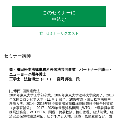
このセミナーに
申込む
セミナーリクエスト
セミナー講師
森・濱田松本法律事務所外国法共同事業 パートナー弁護士・
ニューヨーク州弁護士
工学士 法務博士（J.D.） 宮岡 邦生 氏
[ご専門] 国際通商法
2004年東京大学工学部卒業、2007年東京大学法科大学院終了、2013
年米国コロンビア大学（LL.M.）修了。2009年森・濱田松本法律事
務所入所。2014～2016年経済産業省通商機構部国際経済紛争対策室
（参事官補佐）、2017～2020年世界貿易機関（WTO）上級委員会事
務局法務官。WTO/FTA、関税、貿易救済、輸出管理、経済制裁、経
済安全保障推進法対応、ビジネスと人権、環境・気候変動など、国