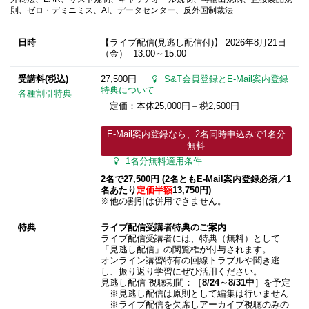
則、ゼロ・デミニミス、AI、データセンター、反外国制裁法
日時
【ライブ配信(見逃し配信付)】
2026年8月21日
（金） 13:00～15:00
受講料(税込)
27,500円
S&T会員登録とE-Mail案内登録
特典について
各種割引特典
定価：本体25,000円＋税2,500円
E-Mail案内登録なら、2名同時申込みで1名分
無料
1名分無料適用条件
2名で27,500円 (2名ともE-Mail案内登録必須​／1
名あたり
定価半額
13,750円)
※他の割引は併用できません。
特典
ライブ配信受講者特典のご案内
ライブ配信受講者には、特典（無料）として
「見逃し配信」の閲覧権が付与されます。
オンライン講習特有の回線トラブルや聞き逃
し、振り返り学習にぜひ活用ください。
見逃し配信 視聴期間：［
8/24～8/31中
］を予定
※見逃し配信は原則として編集は行いません
※ライブ配信を欠席しアーカイブ視聴のみの