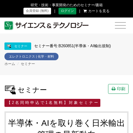
研究・技術・事業開発のためのセミナー/書籍
|
|
カートを見る
会員登録 (無料)
ログイン
セミナー番号:B260851(半導体・AI輸出規制)
セミナー
エレクトロニクス | 化学・材料
ホーム
/
セミナー
セミナー
印刷
【 2 名 同 時 申 込 で 1 名 無 料 】 対 象 セ ミ ナ ー
半導体・AIを取り巻く日米輸出