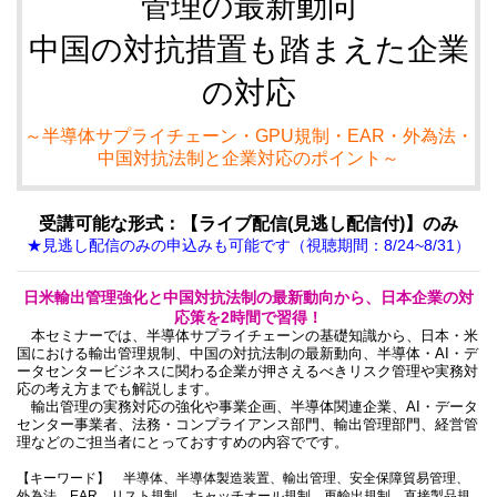
管理の最新動向
中国の対抗措置も踏まえた企業
の対応
～半導体サプライチェーン・GPU規制・EAR・外為法・
中国対抗法制と企業対応のポイント～
受講可能な形式：【ライブ配信(見逃し配信付)】のみ
★見逃し配信のみの申込みも可能です（視聴期間：8/24~8/31）
日米輸出管理強化と中国対抗法制の最新動向から、日本企業の対
応策
を2時間で習得！
本セミナーでは、半導体サプライチェーンの基礎知識から、日本・米
国における輸出管理規制、中国の対抗法制の最新動向、半導体・AI・デ
ータセンタービジネスに関わる企業が押さえるべきリスク管理や実務対
応の考え方までも解説します。
輸出管理の実務対応の強化や事業企画、半導体関連企業、AI・データ
センター事業者、法務・コンプライアンス部門、輸出管理部門、経営管
理などのご担当者にとっておすすめの内容でです。
【キーワード】 半導体、半導体製造装置、輸出管理、安全保障貿易管理、
外為法、EAR、リスト規制、キャッチオール規制、再輸出規制、直接製品規