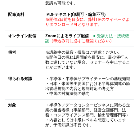
受講も可能です。
配布資料
PDFテキスト(印刷可・編集不可)
※開催2日前を目安に、弊社HPのマイページよ
りダウンロード可となります。
オンライン配信
Zoomによるライブ配信
►受講方法・接続確
認
（申込み前に必ずご確認ください）
備考
※講義中の録音・撮影はご遠慮ください。
※開催日の概ね1週間前を目安に、最少催行人
数に達していない場合、セミナーを中止するこ
とがございます。
得られる知識
・半導体・半導体サプライチェーンの基礎知識
・日本・米国等主要国における半導体関連の輸
出管理規制の内容と規制対応の考え方
・中国の対抗法制の動向
対象
・半導体／データセンタービジネスに関わる企
業の担当者様（事業部門、経営企画部門、法
務・コンプライアンス部門、輸出管理部門等）
・内容としては中級レベルを想定しています
が、予備知識は不要です。