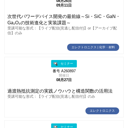
08月26日
09月11日
次世代パワーデバイス開発の最前線～Si・SiC・GaN・
Ga₂O₃の技術進化と実装課題～
受講可能な形式：【ライブ配信(見逃し配信付)】or【アーカイブ配
信】のみ
エレクトロニクス | 化学・材料
セミナー
番号 A260897
開催日
08月27日
過渡熱抵抗測定の実践ノウハウと構造関数の活用法
受講可能な形式：【ライブ配信(見逃し配信付)】のみ
エレクトロニクス
セミナー