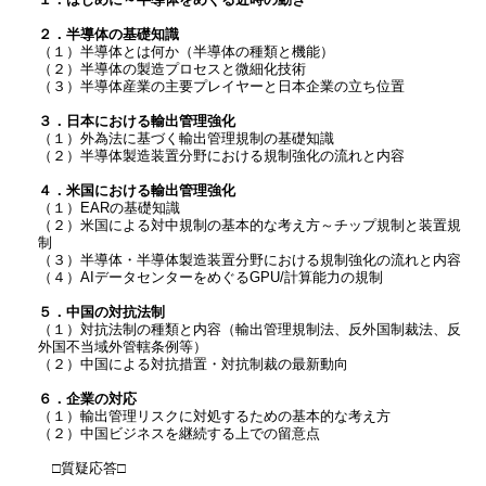
２．半導体の基礎知識
（１）半導体とは何か（半導体の種類と機能）
（２）半導体の製造プロセスと微細化技術
（３）半導体産業の主要プレイヤーと日本企業の立ち位置
３．日本における輸出管理強化
（１）外為法に基づく輸出管理規制の基礎知識
（２）半導体製造装置分野における規制強化の流れと内容
４．米国における輸出管理強化
（１）EARの基礎知識
（２）米国による対中規制の基本的な考え方～チップ規制と装置規
制
（３）半導体・半導体製造装置分野における規制強化の流れと内容
（４）AIデータセンターをめぐるGPU/計算能力の規制
５．中国の対抗法制
（１）対抗法制の種類と内容（輸出管理規制法、反外国制裁法、反
外国不当域外管轄条例等）
（２）中国による対抗措置・対抗制裁の最新動向
６．企業の対応
（１）輸出管理リスクに対処するための基本的な考え方
（２）中国ビジネスを継続する上での留意点
□質疑応答□