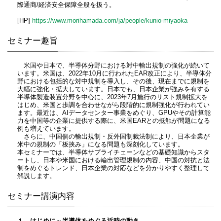
際通商/経済安全保障全般を扱う。
[HP]
https://www.morihamada.com/ja/people/kunio-miyaoka
セミナー趣旨
米国や日本で、半導体分野における対中輸出規制の強化が続いて
います。米国は、2022年10月に行われたEAR改正により、半導体分
野における包括的な対中規制を導入し、その後、現在までに規制を
大幅に強化・拡大しています。日本でも、日本企業が強みを有する
半導体製造装置分野を中心に、2023年7月施行のリスト規制拡大を
はじめ、米国と歩調を合わせながら段階的に規制強化が行われてい
ます。最近は、AIデータセンター事業をめぐり、GPUやその計算能
力を中国等の企業に提供する際に、米国EARとの抵触が問題になる
例も増えています。
さらに、中国側の輸出規制・反外国制裁法制により、日本企業が
米中の規制の「板挟み」になる問題も深刻化しています。
本セミナーでは、半導体サプライチェーンなどの基礎知識からスタ
ートし、日本や米国における輸出管理規制の内容、中国の対抗と法
制をめぐるトレンド、日本企業の対応などを分かりやすく整理して
解説します。
セミナー講演内容
１．はじめに～半導体をめぐる近時の動き