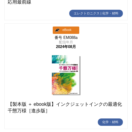
応用最前線
エレクトロニクス | 化学・材料
eBook
番号 EM088a
配信年月
2024年08月
【製本版 ＋ ebook版】インクジェットインクの最適化
千態万様［進歩版］
化学・材料