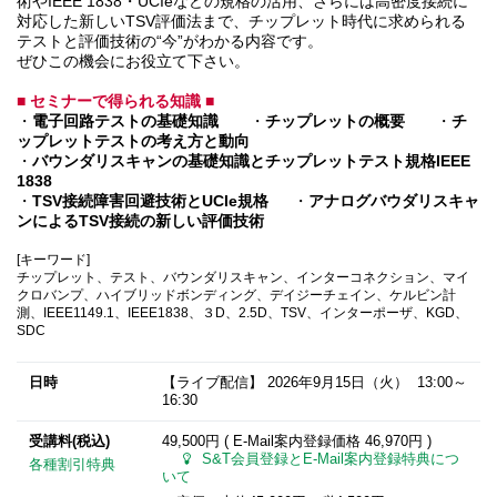
術やIEEE 1838・UCIeなどの規格の活用、さらには高密度接続に
対応した新しいTSV評価法まで、チップレット時代に求められる
テストと評価技術の“今”がわかる内容です。
ぜひこの機会にお役立て下さい。
■
セミナーで得られる知識 ■
・
電子回路テストの基礎知識
・
チップレットの概要
・
チ
ップレットテストの考え方と動向
・
バウンダリスキャンの基礎知識とチップレットテスト規格IEEE
1838
・
TSV接続障害回避技術とUCIe規格
・
アナログバウダリスキャ
ンによるTSV接続の新しい評価技術
[キーワード]
チップレット、テスト、バウンダリスキャン、インターコネクション、マイ
クロバンプ、ハイブリッドボンディング、デイジーチェイン、ケルビン計
測、IEEE1149.1、IEEE1838、３D、2.5D、TSV、インターポーザ、KGD、
SDC
日時
【ライブ配信】
2026年9月15日
（火） 13:00～
16:30
受講料(税込)
49,500円 ( E-Mail案内登録価格
46,970円
)
S&T会員登録とE-Mail案内登録特典につ
各種割引特典
いて