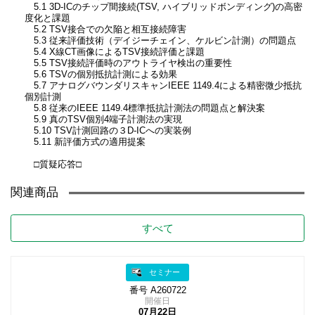
5.1 3D-ICのチップ間接続(TSV, ハイブリッドボンディング)の高密
度化と課題
5.2 TSV接合での欠陥と相互接続障害
5.3 従来評価技術（デイジーチェイン、ケルビン計測）の問題点
5.4 X線CT画像によるTSV接続評価と課題
5.5 TSV接続評価時のアウトライヤ検出の重要性
5.6 TSVの個別抵抗計測による効果
5.7 アナログバウンダリスキャンIEEE 1149.4による精密微少抵抗
個別計測
5.8 従来のIEEE 1149.4標準抵抗計測法の問題点と解決案
5.9 真のTSV個別4端子計測法の実現
5.10 TSV計測回路の３D-ICへの実装例
5.11 新評価方式の適用提案
□質疑応答□
関連商品
すべて
セミナー
番号 A260722
開催日
07月22日