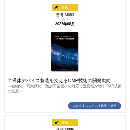
書籍
番号 M083
発刊
2023年08月
半導体デバイス製造を支えるCMP技術の開発動向
～微細化・高集積化・難加工基板への対応で重要性が増すCMP技術
の進展～
エレクトロニクス | 化学・材料
書籍
番号 M085