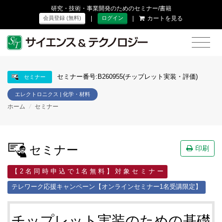
研究・技術・事業開発のためのセミナー/書籍
|
|
カートを見る
会員登録 (無料)
ログイン
セミナー番号:B260955(チップレット実装・評価)
セミナー
エレクトロニクス | 化学・材料
ホーム
/
セミナー
セミナー
印刷
【 2 名 同 時 申 込 で 1 名 無 料 】 対 象 セ ミ ナ ー
テレワーク応援キャンペーン【オンラインセミナー1名受講限定】
チップレット実装のための基礎