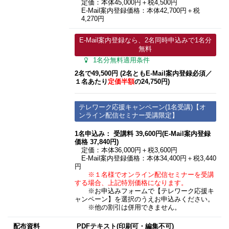
定価：本体45,000円＋税4,500円
E-Mail案内登録価格：本体42,700円＋税
4,270円
E-Mail案内登録なら、2名同時申込みで1名分
無料
1名分無料適用条件
2名で49,500円 (2名ともE-Mail案内登録必須​／
１名あたり
定価半額
の24,750円)
テレワーク応援キャンペーン(1名受講)【オ
ンライン配信セミナー受講限定】
1名申込み： 受講料 39,600円(E-Mail案内登録
価格 37,840円)
定価：本体36,000円＋税3,600円
E-Mail案内登録価格：本体34,400円＋税3,440
円
※１名様でオンライン配信セミナーを受講
する場合、上記特別価格になります。
※お申込みフォームで【テレワーク応援キ
ャンペーン】を選択のうえお申込みください。
※他の割引は併用できません。
配布資料
PDFテキスト(印刷可・編集不可)