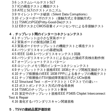
3.6 システムレベルテストSLT
3.7 ICの構造テストと機能テスト
3.8 ATEとSLTのテストメカニズム
3.9 サイレントデータ破損（Silent Data Corruptions）
3.10 インターポーザのテスト（接触方式と非接触方式）
3.11 TSMCのPGD(Pritty-Good-Die)テスト
3.12 EBテスタとCMOS容量イメージセンサによる非接触テスト
４．チップレット間のインターコネクションテスト
4.1 チップレットは小さな実装ボード
4.2 実装ボードの製造試験工程
4.3 実装ボードやチップレットの機能テストと構造テスト
4.4 バウンダリスキャンの基礎知識
4.5 IEEE 1149.1バウンダリスキャンテスト回路
4.6 バウンダリスキャンテストによるはんだ接続不良検出動作例
4.7 オープンショートテストパターン
4.8 ロジック-メモリ間のインターコネクションテスト
4.9 チップレットテスト規格IEEE 1838とチップ間相互接続テスト
4.10 チップ積層後のIEEE 1838 FPPによる各チップの機能テスト
4.11 チップ積層後のTSV接続障害復旧方式とUCIe規格
4.12 Structural Test ～ボードテストとＩCテストでの違い～
4.13 ポストボンドテスト方式の学会発表例
4.14 TSMCのチップレットテスト事例
4.15 策定中のチップレット規格IEEE P3405 Chiplet Interconnect
Test & Repair
4.16 進化するバウンダリスキャン関連規格
５．TSVの接続品質評価技術