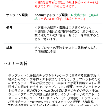
※開催2日前を目安に、弊社HPのマイページよ
りダウンロード可となります。
オンライン配信
Zoomによるライブ配信
►受講方法・接続確
認
（申込み前に必ずご確認ください）
備考
※講義中の録音・撮影はご遠慮ください。
※開催日の概ね1週間前を目安に、最少催行人
数に達していない場合、セミナーを中止するこ
とがございます。
対象
チップレットの実装やテストに興味がある方、
予備知識は不要
セミナー趣旨
チップレットは多数のチップを1パッケージに集積する技術であり、
従来からのチップ単体テスト手法だけでなく、チップレットのため
の新たなテスト手法が必要となる。本講座では電子回路テストの基
礎技術を紹介したうえで、チップレットの概要、チップレットテス
トの考え方、真のKGD(Known Good Die)選別のためのテスト手法、
ウェーハプローブの課題と最新動向、インターポーザのテスト、シ
ステムレベルテスト、SDC(サイレントデータ破損)、チップレット
相互接続テストのためのバウンダリスキャンとIEEE 1838規格、
TSV接続障害リペア方式とUCIe規格、ハイブリッドボンディングな