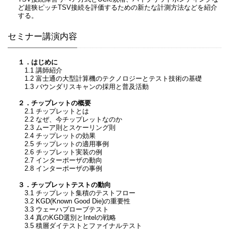
ど超狭ピッチTSV接続を評価するための新たな計測方法などを紹介
する。
セミナー講演内容
１．はじめに
1.1 講師紹介
1.2 富士通の大型計算機のテクノロジーとテスト技術の基礎
1.3 バウンダリスキャンの採用と普及活動
２．チップレットの概要
2.1 チップレットとは
2.2 なぜ、今チップレットなのか
2.3 ムーア則とスケーリング則
2.4 チップレットの効果
2.5 チップレットの適用事例
2.6 チップレット実装の例
2.7 インターポーザの動向
2.8 インターポーザの事例
３．チップレットテストの動向
3.1 チップレット集積のテストフロー
3.2 KGD(Known Good Die)の重要性
3.3 ウェーハプローブテスト
3.4 真のKGD選別とIntelの戦略
3.5 積層ダイテストとファイナルテスト