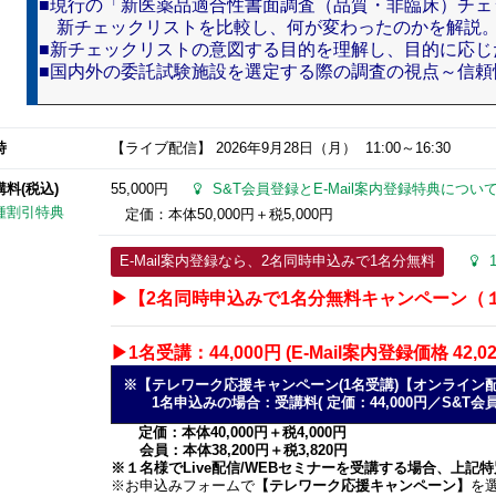
■現行の「新医薬品適合性書面調査（品質・非臨床）チェ
新チェックリストを比較し、何が変わったのかを解説
■新チェックリストの意図する目的を理解し、目的に応じ
■国内外の委託試験施設を選定する際の調査の視点～信頼
時
【ライブ配信】
2026年9月28日
（月） 11:00～16:30
講料(税込)
55,000円
S&T会員登録とE-Mail案内登録特典につい
種割引特典
定価：本体50,000円＋税5,000円
E-Mail案内登録なら、2名同時申込みで1名分無料
▶【2名同時申込みで1名分無料キャンペーン（１名
▶1名受講：44,000円 (E-Mail案内登録価格 42,0
※【テレワーク応援キャンペーン(1名受講)【オンライン
1名申込みの場合：受講料( 定価：44,000円／S&T会員 4
定価：本体40,000円＋税4,000円
会員：本体38,200円＋税3,820円
※１名様でLive配信/WEBセミナーを受講する場合、上記
※お申込みフォームで
【テレワーク応援キャンペーン】
を