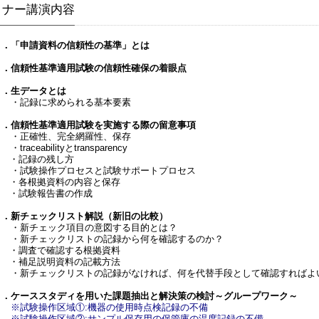
ミナー講演内容
１．「申請資料の信頼性の基準」とは
２．信頼性基準適用試験の信頼性確保の着眼点
３．生データとは
・記録に求められる基本要素
４．信頼性基準適用試験を実施する際の留意事項
・正確性、完全網羅性、保存
traceabilityとtransparency
・記録の残し方
・試験操作プロセスと試験サポートプロセス
・各根拠資料の内容と保存
・試験報告書の作成
５．新チェックリスト解説（新旧の比較）
・新チェック項目の意図する目的とは？
・新チェックリストの記録から何を確認するのか？
・調査で確認する根拠資料
・補足説明資料の記載方法
・新チェックリストの記録がなければ、何を代替手段として確認すればよ
７．ケーススタディを用いた課題抽出と解決策の検討～グループワーク～
※試験操作区域①:機器の使用時点検記録の不備
※試験操作区域②:サンプル保存用の保管庫の温度記録の不備