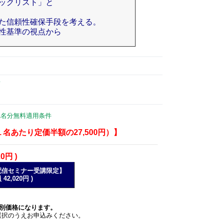
ックリスト」と
。
た信頼性確保手段を考える。
性基準の視点から
て
1名分無料適用条件
あたり定価半額の27,500円）】
20円 )
配信セミナー受講限定】
2,020円 )
特別価格になります。
選択のうえお申込みください。