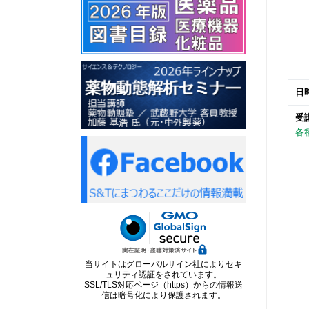
日
受
各
当サイトはグローバルサイン社によりセキ
ュリティ認証をされています。
SSL/TLS対応ページ（https）からの情報送
信は暗号化により保護されます。