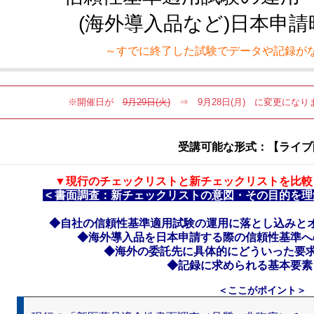
(海外導入品など)日本申
～すでに終了した試験でデータや記録が
※開催日が
9月29日(火)
⇒ 9月28日(月) に変更になりま
受講可能な形式：【ライブ
▼現行のチェックリストと新チェックリストを比較
< 書面調査：新チェックリストの意図・その目的を理
◆自社の信頼性基準適用試験の運用に落とし込みと
◆海外導入品を日本申請する際の信頼性基準へ
◆海外の委託先に具体的にどういった要求
◆記録に求められる基本要素
＜ここがポイント＞