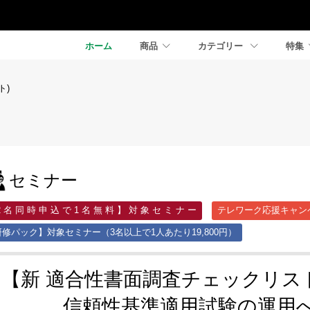
ホーム
商品
カテゴリー
特集
ト)
セミナー
2 名 同 時 申 込 で 1 名 無 料 】 対 象 セ ミ ナ ー
テレワーク応援キャン
修パック】対象セミナー（3名以上で1人あたり19,800円）
【新 適合性書面調査チェックリス
信頼性基準適用試験の運用