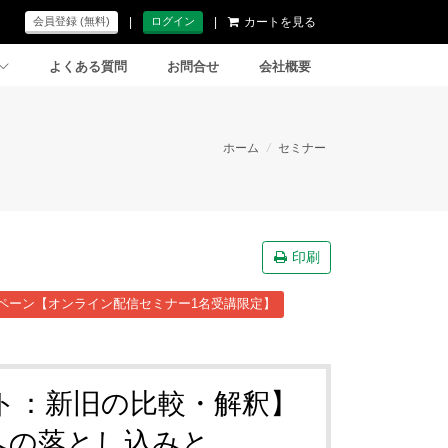
|
|
カートを見る
会員登録 (無料)
ログイン
よくある質問
お問合せ
会社概要
ホーム
/
セミナー
印刷
ペーン【オンライン配信セミナー1名受講限定】
ト：新旧の比較・解釈】
への落とし込みと