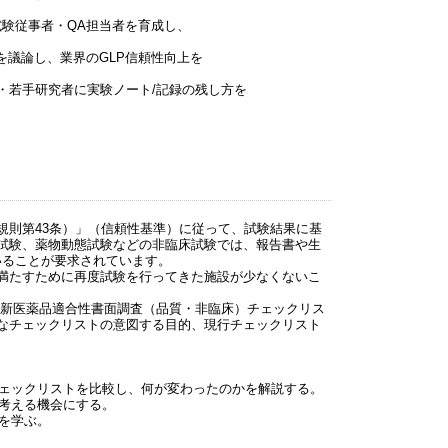
験従事者・QA担当者を育成し、
を議論し、業界のGLP信頼性向上を
・若手研究者に実験ノート/記録の残し方を
規則第43条）」（信頼性基準）に従って、試験結果に基
試験、薬物動態試験などの非臨床試験では、報告書や生
ていることが要求されています。
満たすために再度試験を行ってきた施設が少なくないこ
な現行の「新医薬品適合性書面調査（品質・非臨床）チェックリス
なチェックリストの意図する目的、現行チェックリスト
チェックリストを比較し、何が変わったのかを解説する。
を考える機会にする。
法を学ぶ。