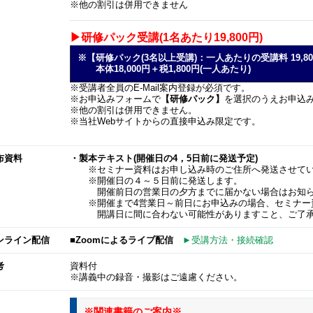
※他の割引は併用できません
▶研修パック受講(1名あたり19,800円)
※【研修パック(3名以上受講)：一人あたりの受講料 19,8
本体18,000円＋税1,800円(一人あたり)
※受講者全員のE-Mail案内登録が必須です。
※お申込みフォームで
【研修パック】
を選択のうえお申込
※他の割引は併用できません。
※当社Webサイトからの直接申込み限定です。
布資料
・製本テキスト(開催日の4，5日前に発送予定)
※セミナー資料はお申し込み時のご住所へ発送させてい
※開催日の４～５日前に発送します。
開催前日の営業日の夕方までに届かない場合はお知ら
※開催まで4営業日～前日にお申込みの場合、セミナー
開講日に間に合わない可能性がありますこと、ご了承
ンライン配信
■Zoomによるライブ配信
►受講方法・接続確認
考
資料付
※講義中の録音・撮影はご遠慮ください。
※関連書籍のご案内※