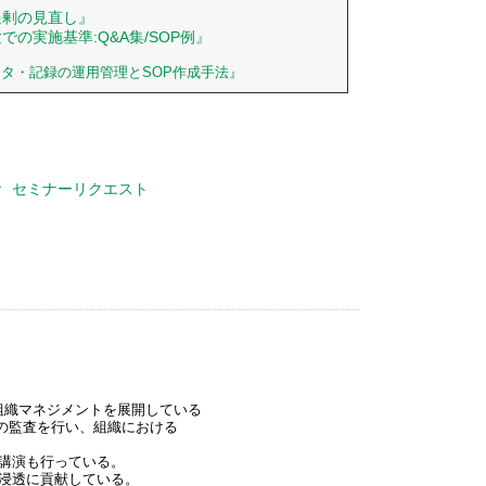
過剰の見直し』
の実施基準:Q&A集/SOP例』
タ・記録の運用管理とSOP作成手法』
セミナーリクエスト
組織マネジメントを展開している
）の監査を行い、組織における
・講演も行っている。
eの浸透に貢献している。