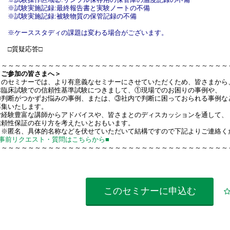
※試験実施記録:最終報告書と実験ノートの不備
※試験実施記録:被験物質の保管記録の不備
※ケーススタディの課題は変わる場合がございます。
□質疑応答□
～～～～～～～～～～～～～～～～～～～～～～～～～～～～～～～～～～～
＜ご参加の皆さまへ＞
このセミナーでは、より有意義なセミナーにさせていただくため、皆さまから
非臨床試験での信頼性基準試験につきまして、①現場でのお困りの事例や、
②判断がつかずお悩みの事例、または、③社内で判断に困っておられる事例な
募集いたします。
ご経験豊富な講師からアドバイスや、皆さまとのディスカッションを通して、
信頼性保証の在り方を考えたいとおもいます。
（※匿名、具体的名称などを伏せていただいて結構ですので下記よりご連絡く
■事前リクエスト・質問はこちらから■
～～～～～～～～～～～～～～～～～～～～～～～～～～～～～～～～～～～
このセミナーに
申込む