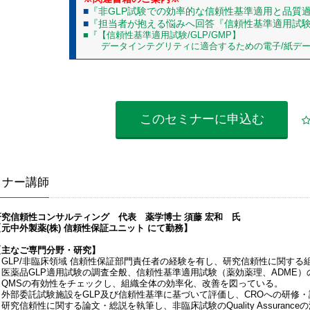
■
『非GLP試験での効率的な信頼性基準適用と品質
■
『担当者が抱える悩みへ回答『信頼性基準適用試験で
■『【信頼性基準適用試験/GLP/GMP】
データインテグリティに適合するための電子/紙デー
このセミナーに
申込む
ミナー講師
研究信頼性コンサルティング 代表 薬学博士 須藤 宏和 氏
【元中外製薬(株) 信頼性保証ユニット にて勤務】
【主なご専門分野・研究】
・GLP/非臨床領域 信頼性保証部門責任者の経験を有し、研究信頼性に関する
・医薬品GLP適用試験の調査全般、信頼性基準適用試験（薬効薬理、ADME
QMSの有効性をチェックし、組織全体の効率化、改善を図っている。
・外部委託試験施設をGLP及び信頼性基準に基づいて評価し、CROへの研修
研究信頼性に関する論文・総説を執筆し、非臨床試験のQuality Assuranc