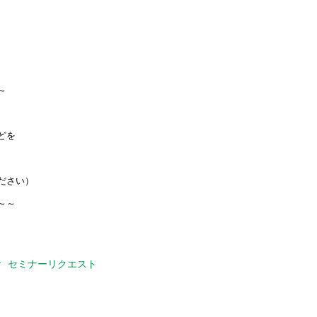
～
、
どを
ださい）
～～
セミナーリクエスト