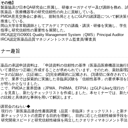
【その他】
・製薬協及び日本QA研究会に所属し、研修オーガナイザー及び講師を務め、試
医薬品・医療機器等の研究信頼性の向上に貢献している。
・PMDA意見交換会に参画し、規制当局とともにGLPの諸課題について解決策
推進している。
・岡山大学非常勤講師としてアカデミアでの講義・講演・研修を実施し、学生
​ 指導し研究信頼性の重要性を展開した。
IRCA認定ISO9001 Quality Management System（QMS）Principal Auditor
・IRCA認定医薬品品質マネジメントシステム監査員/審査員
ミナー趣旨
医薬品の承認申請資料は、「申請資料の信頼性の基準（医薬品医療機器法施行
づいて適切かつ正確に作成することが求められています。そのため、薬効薬理
データの記録が、(1)正確に、(2)完全網羅的に記載され、(3)適切に保存され
一方で、業界では探索的に実施した非臨床試験を「信頼性基準」の要求事項を
とが明らかとなりました。
そこで、PMDAと業界団体（JPMA、PhRMA、EFPIA）はGLP-Like
ト」を見直し、新たなチェックリストを作成しました。本セミナーでは、新た
との比較と具体的な事例を用いて解説します。
◆講習会のねらい◆
1. 現行の「新医薬品適合性書面調査（品質・非臨床）チェックリスト」と新
2. 新チェックリストの意図する目的を理解し、目的に応じた信頼性確保手段
3. 研究開発スピードと研究信頼性確保を両立したクオリティマネジメント手