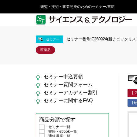
研究・技術・事業開発のためのセミナー/書籍
セミナー番号:C260924(新チェックリス
セミナー
医薬品
セミナー申込要領
セミナー質問フォーム
セミナーアカデミー割引
【 
セミナーに関するFAQ
【研
商品分類で探す
セミナー一覧
書籍・ebook一覧
通信講座一覧