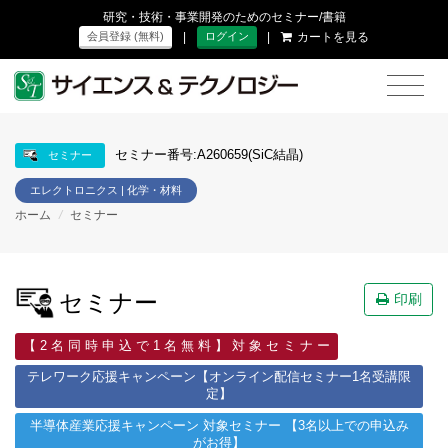
研究・技術・事業開発のためのセミナー/書籍
|
|
カートを見る
会員登録 (無料)
ログイン
セミナー番号:A260659(SiC結晶)
セミナー
エレクトロニクス | 化学・材料
ホーム
/
セミナー
セミナー
印刷
【 2 名 同 時 申 込 で 1 名 無 料 】 対 象 セ ミ ナ ー
テレワーク応援キャンペーン【オンライン配信セミナー1名受講限
定】
半導体産業応援キャンペーン 対象セミナー 【3名以上での申込み
がお得】