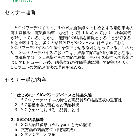
セミナー趣旨
SiCパワーデバイスは、N700S系新幹線をはじめとする電鉄車両の
電力変換や、電気自動車、などにすでに用いられており、社会実装
が始まっている。しかし、無転位の結晶を前提とすることができる
Siと比較すると、多くの結晶欠陥がSiCウェハには含まれており、
SiCパワーデバイスの生産性を低下させる原因となっている。このた
め、SiCパワーデバイスにおいては、結晶欠陥の評価が重要となる。
本講座では、SiC結晶やその欠陥の種類、デバイス特性への影響に
ついてレビューした後、結晶欠陥の評価手法に関して解説を行い、
SiCウェハの欠陥評価法の理解を深める。
セミナー講演内容
1．はじめに：SiCパワーデバイスと結晶欠陥
1．SiCパワーデバイスの特性と高品質SiC結晶基板の重要性
2．SiC基板市場の現在地と供給状況
3．SiCウェハにおける「品質」とは
2．SiCの結晶構造
4．SiCの結晶多形（Polytype）とその記述
5．六方晶の結晶方位（四指数法）
6．Si面とC面、オフ角