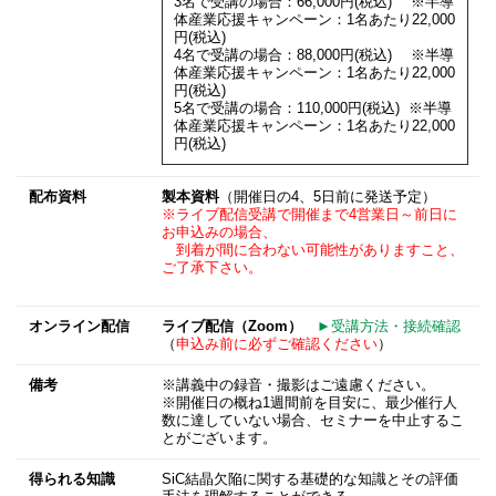
3名で受講の場合：66,000円(税込) ※半導
体産業応援キャンペーン：1名あたり22,000
円(税込)
4名で受講の場合：88,000円(税込) ※半導
体産業応援キャンペーン：1名あたり22,000
円(税込)
5名で受講の場合：110,000円(税込) ※半導
体産業応援キャンペーン：1名あたり22,000
円(税込)
配布資料
製本資料
（開催日の4、5日前に発送予定）
※ライブ配信受講で開催まで4営業日～前日に
お申込みの場合、
到着が間に合わない可能性がありますこと、
ご了承下さい。
オンライン配信
ライブ配信（Zoom）
►受講方法・接続確認
（
申込み前に必ずご確認ください
）
備考
※講義中の録音・撮影はご遠慮ください。
※開催日の概ね1週間前を目安に、最少催行人
数に達していない場合、セミナーを中止するこ
とがございます。
得られる知識
SiC結晶欠陥に関する基礎的な知識とその評価