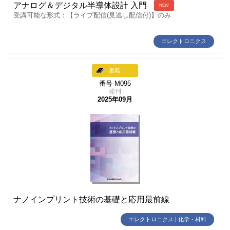
アナログ＆デジタル半導体設計 入門
NEW
受講可能な形式：【ライブ配信(見逃し配信付)】のみ
エレクトロニクス
書籍
番号 M095
発刊
2025年09月
ナノインプリント技術の基礎と応用最前線
エレクトロニクス | 化学・材料