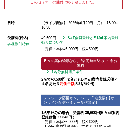
このセミナーの受付は終了致しました。
日時
【ライブ配信】
2026年6月29日
（月） 13:00～
16:30
受講料(税込)
49,500円
S&T会員登録とE-Mail案内登録
特典について
各種割引特典
定価：本体45,000円＋税4,500円
E-Mail案内登録なら、2名同時申込みで1名分
無料
1名分無料適用条件
2名で49,500円 (2名ともE-Mail案内登録必須​／
１名あたり
定価半額
の24,750円)
テレワーク応援キャンペーン(1名受講)【オ
ンライン配信セミナー受講限定】
1名申込みの場合：受講料 39,600円(E-Mail案内
登録価格 37,840円 )
定価：本体36,000円＋税3,600円
E-Mail案内登録価格：本体34,400円＋税