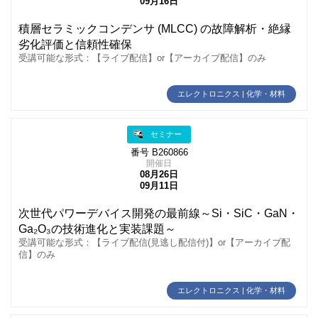
09月16日
積層セラミックコンデンサ (MLCC) の故障解析・絶縁
劣化評価と信頼性確保
受講可能な形式：【ライブ配信】or【アーカイブ配信】のみ
エレクトロニクス | 化学・材料
セミナー
番号 B260866
開催日
08月26日
09月11日
次世代パワーデバイス開発の最前線～Si・SiC・GaN・
Ga₂O₃の技術進化と実装課題～
受講可能な形式：【ライブ配信(見逃し配信付)】or【アーカイブ配
信】のみ
エレクトロニクス | 化学・材料