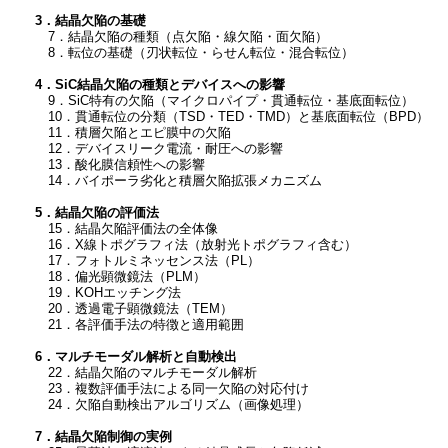
3．結晶欠陥の基礎
7．結晶欠陥の種類（点欠陥・線欠陥・面欠陥）
8．転位の基礎（刃状転位・らせん転位・混合転位）
4．SiC結晶欠陥の種類とデバイスへの影響
9．SiC特有の欠陥（マイクロパイプ・貫通転位・基底面転位）
10．貫通転位の分類（TSD・TED・TMD）と基底面転位（BPD）
11．積層欠陥とエピ膜中の欠陥
12．デバイスリーク電流・耐圧への影響
13．酸化膜信頼性への影響
14．バイポーラ劣化と積層欠陥拡張メカニズム
5．結晶欠陥の評価法
15．結晶欠陥評価法の全体像
16．X線トポグラフィ法（放射光トポグラフィ含む）
17．フォトルミネッセンス法（PL）
18．偏光顕微鏡法（PLM）
19．KOHエッチング法
20．透過電子顕微鏡法（TEM）
21．各評価手法の特徴と適用範囲
6．マルチモーダル解析と自動検出
22．結晶欠陥のマルチモーダル解析
23．複数評価手法による同一欠陥の対応付け
24．欠陥自動検出アルゴリズム（画像処理）
7．結晶欠陥制御の実例