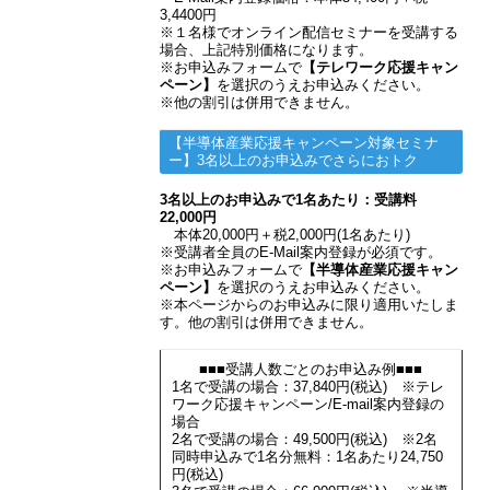
3,4400円
※１名様でオンライン配信セミナーを受講する
場合、上記特別価格になります。
※お申込みフォームで
【テレワーク応援キャン
ペーン】
を選択のうえお申込みください。
※他の割引は併用できません。
【半導体産業応援キャンペーン対象セミナ
ー】3名以上のお申込みでさらにおトク
3名以上のお申込みで1名あたり：受講料
22,000円
本体20,000円＋税2,000円(1名あたり)
※受講者全員のE-Mail案内登録が必須です。
※お申込みフォームで
【半導体産業応援キャン
ペーン】
を選択のうえお申込みください。
※本ページからのお申込みに限り適用いたしま
す。他の割引は併用できません。
■■■受講人数ごとのお申込み例■■■
1名で受講の場合：37,840円(税込) ※テレ
ワーク応援キャンペーン/E-mail案内登録の
場合
2名で受講の場合：49,500円(税込) ※2名
同時申込みで1名分無料：1名あたり24,750
円(税込)