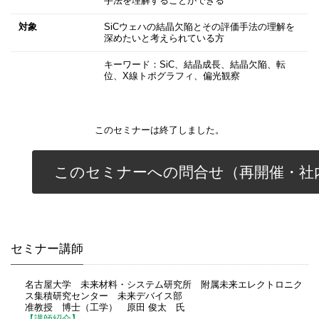
手法を理解することができる
対象
SiCウェハの結晶欠陥とその評価手法の理解を
深めたいと考えられている方
キーワード：SiC、結晶成長、結晶欠陥、転
位、X線トポグラフィ、偏光観察
このセミナーは終了しました。
このセミナーへの問合せ（再開催・社
セミナー講師
名古屋大学 未来材料・システム研究所 附属未来エレクトロニク
ス集積研究センター 未来デバイス部
准教授 博士（工学） 原田 俊太 氏
【講師紹介】