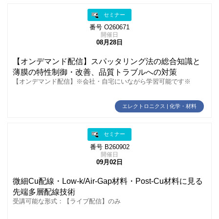
セミナー
番号 O260671
開催日
08月28日
【オンデマンド配信】スパッタリング法の総合知識と
薄膜の特性制御・改善、品質トラブルへの対策
【オンデマンド配信】※会社・自宅にいながら学習可能です※
エレクトロニクス | 化学・材料
セミナー
番号 B260902
開催日
09月02日
微細Cu配線・Low‑k/Air-Gap材料・Post-Cu材料に見る
先端多層配線技術
受講可能な形式：【ライブ配信】のみ