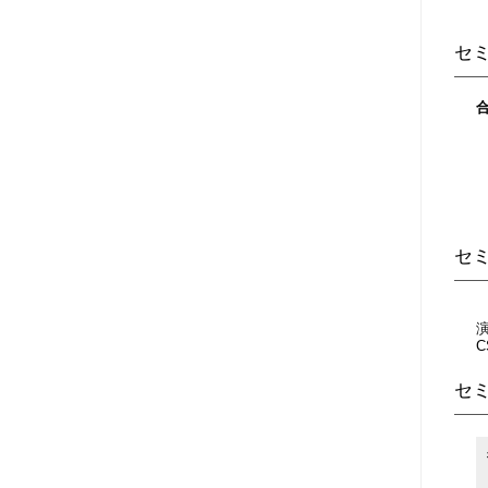
セ
合
セ
演
セ