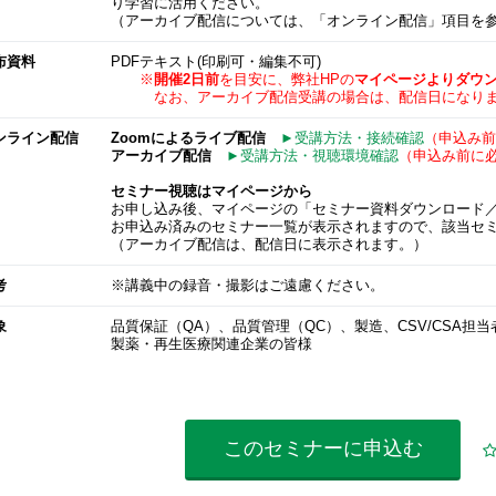
り学習に活用ください。
（アーカイブ配信については、「オンライン配信」項目を
布資料
PDFテキスト(印刷可・編集不可)
※
開催2日前
を目安に、弊社HPの
マイページよりダウ
なお、アーカイブ配信受講の場合は、配信日になりま
ンライン配信
Zoomによるライブ配信
►受講方法・接続確認
（申込み前
アーカイブ配信
►受講方法・視聴環境確認
（申込み前に
セミナー視聴はマイページから
お申し込み後、マイページの「セミナー資料ダウンロード
お申込み済みのセミナー一覧が表示されますので、該当セ
（アーカイブ配信は、配信日に表示されます。）
考
※講義中の録音・撮影はご遠慮ください。
象
品質保証（QA）、品質管理（QC）、製造、CSV/CSA担
製薬・再生医療関連企業の皆様
このセミナーに
申込む