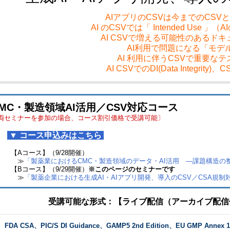
AIアプリのCSVは今までのCSV
AI のCSVでは「 Intended Use 
AI CSVで増える可能性のあるド
AI利用で問題になる「モデ
AI 利用に伴うCSVで重要な
AI CSVでのDI(Data Integrity
MC・製造領域AI活用／CSV対応コース
両セミナーを参加の場合、コース割引価格で受講可能〕
▼ コース申込みはこちら
Aコース】（9/28開催）
≫
「製薬業におけるCMC・製造領域のデータ・AI活用 ―課題構造の
Bコース】（9/29開催）
※このページのセミナーです
≫
「製薬企業における生成AI・AIアプリ開発、導入のCSV／CSA規制
受講可能な形式：【ライブ配信（アーカイブ配信
FDA CSA、PIC/S DI Guidance、GAMP5 2nd Edition、EU GMP An