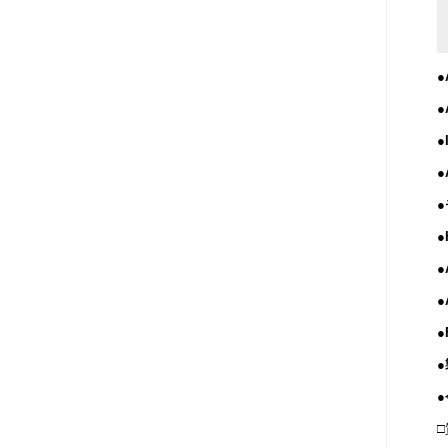
●
●
●
●
●
●