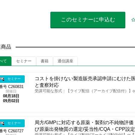
このセミナーに
申込む
連商品
べて
セミナー
書籍
通信講座
コストを掛けない製造販売承認申請にむけた医
セミナー
と査察対応
番号 C260831
受講可能な形式：【ライブ配信（アーカイブ配信付）】o
開催日
08月18日
09月02日
局方/GMPに対応する原薬・製剤の不純物評価・リス
セミナー
び原薬出発物質の選定/妥当性/CQA・CPP設定(IC
番号 C260727