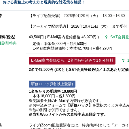
おける実務上の考え方と現実的な対応策を解説！
時
【ライブ配信受講】
2026年9月29日
（火） 13:00～16:30
【アーカイブ配信受講】
2026年10月15日
（木） まで受付（配
講料(税込)
49,500円 ( E-Mail案内登録価格
46,970円
)
S&T会員登
種割引特典
定価：本体45,000円＋税4,500円
E-Mail案内登録価格：本体42,700円＋税4,270円
E-Mail案内登録なら、2名同時申込みで1名分無料
2名で49,500円 (2名ともS&T会員登録必須／１名あたり定価半
研修パック(3名以上受講)
1名あたりの受講料 19,800円
本体18,000円＋税1,800円
※受講者全員のE-Mail案内登録が必須です。
※お申込みフォームで
【研修パック】
を選択のうえお申込
※他の割引は併用できません。
※当社Webサイトからの直接申込み限定です。
典
ライブ(Zoom)配信受講者には、特典(無料)として「アー