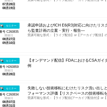
受講可能な形式：【ライブ配信(アーカイブ配信付)】or
開催日
07月28日
08月19日
承認申請およびICH E6(R3)対応に向けた
セミナー
ら監査計画の立案・実行・報告―
番号 C260835
受講可能な形式：【ライブ配信】or【アーカイブ配信】
開催日
08月27日
09月10日
【オンデマンド配信】FDAにおけるCSAガイ
セミナー
例
番号 H260859
開催日
08月28日
失敗しない技術移転にむけたリスク洗い出し
セミナー
フォーマンス評価【リスクベースの技術移転
番号 C260834
受講可能な形式：【ライブ配信(アーカイブ配信付)】or
開催日
08月07日
08月31日