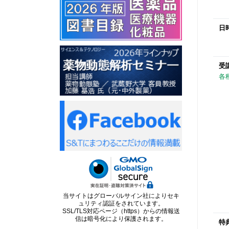
日
受
各
当サイトはグローバルサイン社によりセキ
ュリティ認証をされています。
SSL/TLS対応ページ（https）からの情報送
信は暗号化により保護されます。
特