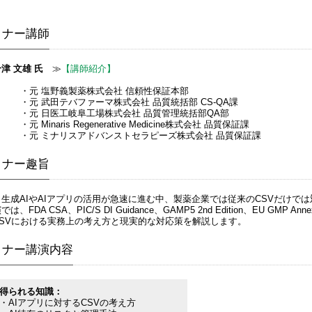
ミナー講師
津 文雄 氏
≫
【講師紹介】
・元 塩野義製薬株式会社 信頼性保証本部
・元 武田テバファーマ株式会社 品質統括部 CS-QA課
・元 日医工岐阜工場株式会社 品質管理統括部QA部
・元 Minaris Regenerative Medicine株式会社 品質保証課
・元 ミナリスアドバンストセラピーズ株式会社 品質保証課
ミナー趣旨
生成AIやAIアプリの活用が急速に進む中、製薬企業では従来のCSVだけで
では、FDA CSA、PIC/S DI Guidance、GAMP5 2nd Edition、EU GMP A
CSVにおける実務上の考え方と現実的な対応策を解説します。
ミナー講演内容
得られる知識：
・AIアプリに対するCSVの考え方