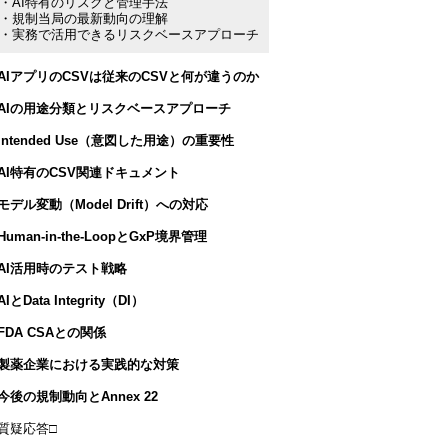
・AI特有のリスクと管理手法
・規制当局の最新動向の理解
・実務で活用できるリスクベースアプローチ
●AIアプリのCSVは従来のCSVと何が違うのか
●AIの用途分類とリスクベースアプローチ
Intended Use（意図した用途）の重要性
●AI特有のCSV関連ドキュメント
モデル変動（Model Drift）への対応
Human-in-the-LoopとGxP境界管理
●AI活用時のテスト戦略
AIとData Integrity（DI）
FDA CSAとの関係
●製薬企業における実践的な対策
今後の規制動向とAnnex 22
□質疑応答□