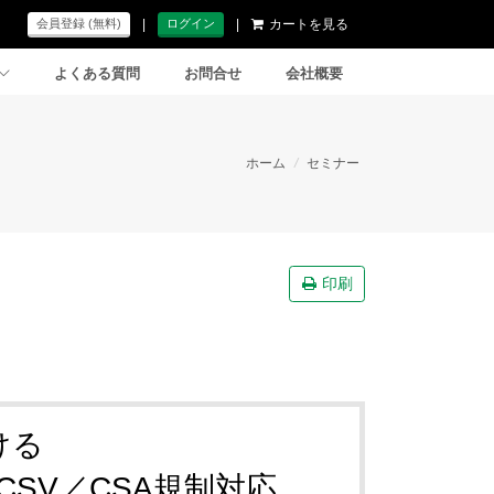
|
|
カートを見る
会員登録 (無料)
ログイン
よくある質問
お問合せ
会社概要
ホーム
/
セミナー
印刷
ける
CSV／CSA規制対応