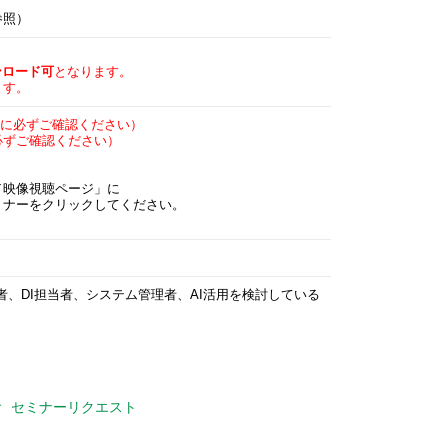
参照）
ンロード可
となります。
す。
に必ずご確認ください）
必ずご確認ください）
／映像視聴ページ」に
ミナーをクリックしてください。
当者、DI担当者、システム管理者、AI活用を検討している
セミナーリクエスト