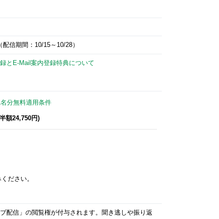
信期間：10/15～10/28）
録とE-Mail案内登録特典について
1名分無料適用条件
額24,750円)
みください。
カイブ配信」の閲覧権が付与されます。聞き逃しや振り返