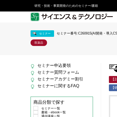
研究・技術・事業開発のためのセミナー/書籍
セミナー番号:C260915(AI開発・導入C
セミナー
医薬品
セミナー申込要領
セミナー質問フォーム
セミナーアカデミー割引
【
セミナーに関するFAQ
【研
商品分類で探す
セミナー一覧
書籍・ebook一覧
通信講座一覧