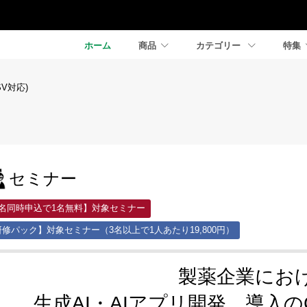
ホーム
商品
カテゴリー
特集
SV対応)
セミナー
2名同時申込で1名無料】対象セミナー
修パック】対象セミナー（3名以上で1人あたり19,800円）
製薬企業にお
生成AI・AIアプリ開発、導入の