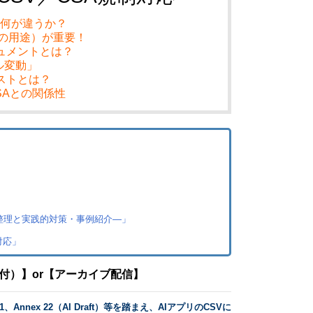
と何が違うか？
」（AIの用途）が重要！
キュメントとは？
ル変動」
テストとは？
)、CSAとの関係性
整理と実践的対策・事例紹介―」
対応」
付）】or【アーカイブ配信】
nex 11、Annex 22（AI Draft）等を踏まえ、AIアプリのCSVに