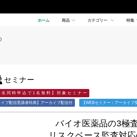
ホーム
商品
カテゴリー
特集
)
セミナー
2 名 同 時 申 込 で 1 名 無 料 】 対 象 セ ミ ナ ー
ライブ配信受講者特典】アーカイブ配信付
【WEBセミナー：アーカイブ
バイオ医薬品の3極
リスクベース監査対応