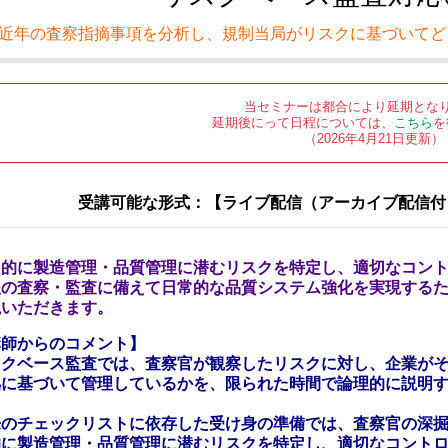
近年の査察指摘事項を分析し、規制当局がリスクに基づいてど
当セミナーは都合により延期とな
延期後にって日程については、
こちら
を
（2026年4月21日更新）
受講可能な形式：【ライブ配信（アーカイブ配信付
常的に製造管理・品質管理に潜むリスクを特定し、適切なコン
後の査察・監査に備えて日常的な品質システム強化を実現する
説いただきます。
講師からのコメント】
スクベース監査では、査察官が観察したリスクに対し、企業が
拠に基づいて管理しているかを、限られた時間で論理的に説明
来のチェックリストに依存した受け身の準備では、査察官の深
的に製造管理・品質管理に潜むリスクを特定し、適切なコント