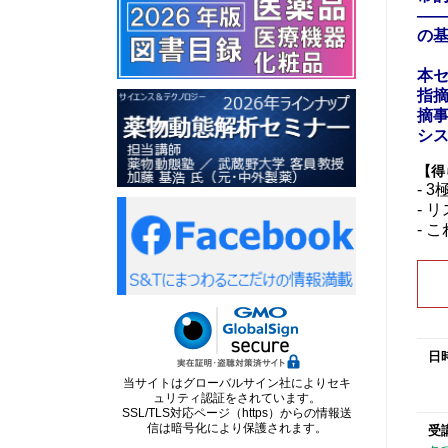
―
の
本
指
摘事
シ
【得
- 
- 
- 
日
当サイトはグローバルサイン社によりセキ
ュリティ認証をされています。
SSL/TLS対応ページ（https）からの情報送
信は暗号化により保護されます。
受