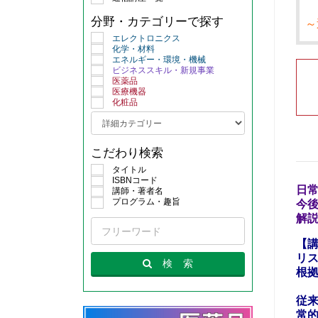
分野・カテゴリーで探す
～
エレクトロニクス
化学・材料
エネルギー・環境・機械
ビジネススキル・新規事業
医薬品
医療機器
化粧品
こだわり検索
タイトル
ISBNコード
日
講師・著者名
プログラム・趣旨
今
解
【
リ
検
索
根
従
常