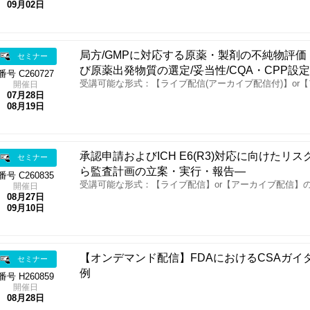
09月02日
局方/GMPに対応する原薬・製剤の不純物評価・リス
セミナー
び原薬出発物質の選定/妥当性/CQA・CPP設定(IC
番号 C260727
受講可能な形式：【ライブ配信(アーカイブ配信付)】or
開催日
07月28日
08月19日
承認申請およびICH E6(R3)対応に向けた
セミナー
ら監査計画の立案・実行・報告―
番号 C260835
受講可能な形式：【ライブ配信】or【アーカイブ配信】
開催日
08月27日
09月10日
【オンデマンド配信】FDAにおけるCSAガイ
セミナー
例
番号 H260859
開催日
08月28日