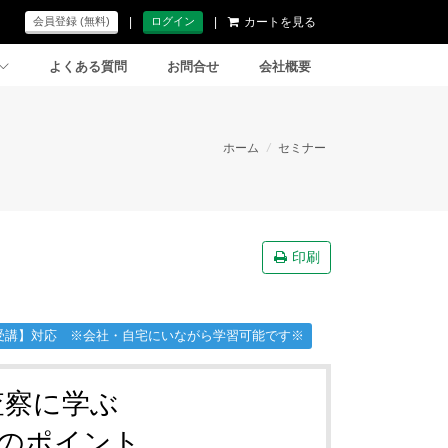
|
|
カートを見る
会員登録 (無料)
ログイン
よくある質問
お問合せ
会社概要
ホーム
/
セミナー
印刷
受講】対応 ※会社・自宅にいながら学習可能です※
査察に学ぶ
のポイント