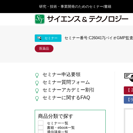
研究・技術・事業開発のためのセミナー/書籍
セミナー番号:C260417(バイオGMP監査
セミナー
医薬品
セミナー申込要領
セミナー質問フォーム
セミナーアカデミー割引
【 
セミナーに関するFAQ
【
商品分類で探す
セミナー一覧
書籍・ebook一覧
通信講座一覧