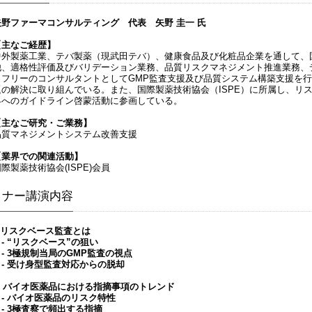
矢野ファーマコンサルティング 代表 矢野 圭一 氏
【主なご経歴】
中外製薬工業、テバ製薬（現武田テバ）、健康食品及び化粧品企業を通して、国内
他、適格性評価及びバリデーション業務、品質リスクマネジメント推進業務、デ
らフリーのコンサルタントとしてGMP監査支援及び品質システム構築支援を
題の解決に取り組んでいる。また、国際製薬技術協会（ISPE）に所属し、リス
界へのガイドライン啓蒙活動に参画している。
【主なご研究・ご業務】
品質マネジメントシステム改善支援
【業界での関連活動】
際製薬技術協会(ISPE)会員
ミナー講演内容
1.リスクベース監査とは
- “リスクベース”の狙い
- 3極規制当局のGMP監査の視点
- 受け身型監査対応からの脱却
2. バイオ医薬品における指摘事項のトレンド
- バイオ医薬品のリスク特性
- 3極査察で頻出する指摘