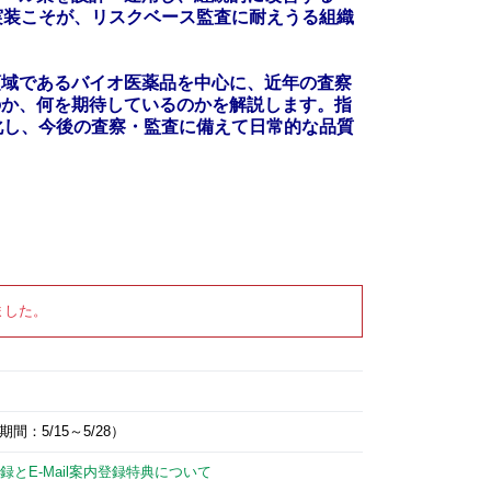
実装こそが、リスクベース監査に耐えうる組織
領域であるバイオ医薬品を中心に、近年の査察
のか、何を期待しているのかを解説します。指
化し、今後の査察・監査に備えて日常的な品質
ました。
：5/15～5/28）
録とE-Mail案内登録特典について