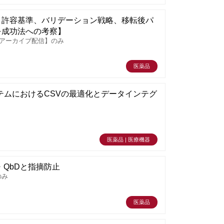
と許容基準、バリデーション戦略、移転後パ
を成功法への考察】
【アーカイブ配信】のみ
医薬品
ステムにおけるCSVの最適化とデータインテグ
医薬品 | 医療機器
QbDと指摘防止
のみ
医薬品