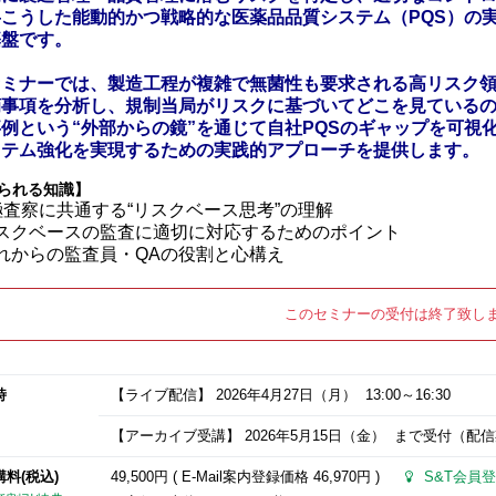
―こうした能動的かつ戦略的な医薬品品質システム（PQS）の
基盤です。
セミナーでは、製造工程が複雑で無菌性も要求される高リスク
摘事項を分析し、規制当局がリスクに基づいてどこを見ている
例という“外部からの鏡”を通じて自社PQSのギャップを可視
ステム強化を実現するための実践的アプローチを提供します。
られる知識】
3極査察に共通する“リスクベース思考”の理解
リスクベースの監査に適切に対応するためのポイント
これからの監査員・QAの役割と心構え
このセミナーの受付は終了致し
時
【ライブ配信】
2026年4月27日
（月） 13:00～16:30
【アーカイブ受講】
2026年5月15日
（金） まで受付（配信期間
講料(税込)
49,500円 ( E-Mail案内登録価格
46,970円
)
S&T会員登