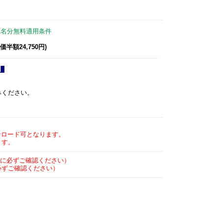
1名分無料適用条件
半額24,750​円)
】
みください。
ロード可となります。
す。
に必ずご確認ください）
必ずご確認ください）