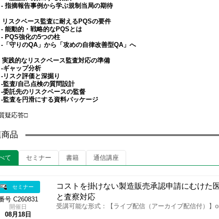
- 指摘報告事例から学ぶ規制当局の期待
3. リスクベース監査に耐えるPQSの要件
- 能動的・戦略的なPQSとは
- PQS強化の5つの柱
-「守りのQA」から「攻めの自律改善型QA」へ
4. 実践的なリスクベース監査対応の準備
-ギャップ分析
-リスク評価と深掘り
-監査/自己点検の質問設計
-委託先のリスクベースの監督
-監査を円滑にする資料パッケージ
□質疑応答□
連商品
べて
セミナー
書籍
通信講座
コストを掛けない製造販売承認申請にむけた医
セミナー
と査察対応
番号 C260831
受講可能な形式：【ライブ配信（アーカイブ配信付）】o
開催日
08月18日