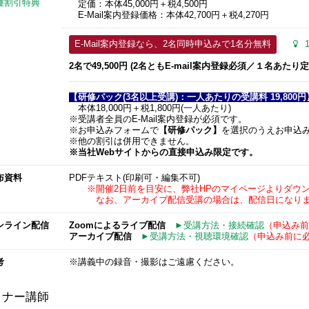
種割引特典
定価：本体45,000円＋税4,500円
E-Mail案内登録価格：本体42,700円＋税4,270円
E-Mail案内登録なら、2名同時申込みで1名分無料
2名で49,500​円 (2名ともE-mail案内登録必須／１名あたり定価
【研修パック(3名以上受講)：一人あたりの受講料 19,800円
本体18,000円＋税1,800円(一人あたり)
※受講者全員のE-Mail案内登録が必須です。
※お申込みフォームで
【研修パック】
を選択のうえお申込
※他の割引は併用できません。
※当社Webサイトからの直接申込み限定です。
布資料
PDFテキスト(印刷可・編集不可)
※開催2日前を目安に、弊社HPのマイページよりダウン
なお、アーカイブ配信受講の場合は、配信日になりま
ンライン配信
Zoomによるライブ配信
►受講方法・接続確認
（申込み前
アーカイブ配信
►受講方法・視聴環境確認
（申込み前に
考
※講義中の録音・撮影はご遠慮ください。
ミナー講師