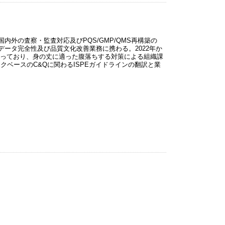
外の査察・監査対応及びPQS/GMP/QMS再構築の
ータ完全性及び品質文化改善業務に携わる。2022年か
行っており、身の丈に適った腹落ちする対策による組織課
クベースのC&Qに関わるISPEガイドラインの翻訳と業