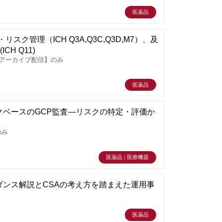
医薬品
ク管理（ICH Q3A,Q3C,Q3D,M7）、及
H Q11)
【アーカイブ配信】のみ
医薬品
リスクベースのGCP監査―リスクの特定・評価か
のみ
医薬品 | 医療機器
ダンス解説とCSAの考え方を踏まえた運用事
医薬品