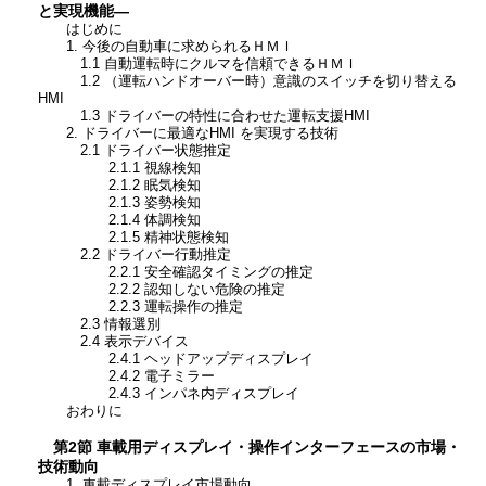
と実現機能―
はじめに
1. 今後の自動車に求められるＨＭＩ
1.1 自動運転時にクルマを信頼できるＨＭＩ
1.2 （運転ハンドオーバー時）意識のスイッチを切り替える
HMI
1.3 ドライバーの特性に合わせた運転支援HMI
2. ドライバーに最適なHMI を実現する技術
2.1 ドライバー状態推定
2.1.1 視線検知
2.1.2 眠気検知
2.1.3 姿勢検知
2.1.4 体調検知
2.1.5 精神状態検知
2.2 ドライバー行動推定
2.2.1 安全確認タイミングの推定
2.2.2 認知しない危険の推定
2.2.3 運転操作の推定
2.3 情報選別
2.4 表示デバイス
2.4.1 ヘッドアップディスプレイ
2.4.2 電子ミラー
2.4.3 インパネ内ディスプレイ
おわりに
第2節 車載用ディスプレイ・操作インターフェースの市場・
技術動向
1. 車載ディスプレイ市場動向