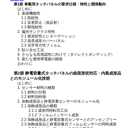
第1節 車載用タッチパネルの要求仕様・特性と開発動向
はじめに
1. 表面機能性
1.1 防眩性
1.2 反射防止（低反射）
1.3 耐指紋性
2. 偏光サングラス特性
2.1 複屈折性とレターデーション
2.2 低歪成形カバーパネル
2.3 光学等方性フィルム
3. 貼り合せ工法
4. さらなる高視認性に向けて（ダイレクトボンディング）
5. 新たな透明導電膜の開発
おわりに
第2節 静電容量式タッチパネルの曲面形状対応・内装成形品
とのモジュール化技術
はじめに
1. センサー材料の種類
1.1 材料の分類
1.2 材料別特徴
2. 加飾成形品と静電容量センサーのモジュール化
2.1 加飾成形品の種類
2.1.1 成形同時転写工法
2.1.2 フィルムインサート成形
2.2 加飾成形品と静電容量式センサーとのアッセンブリー
2.3 加飾成形品と静電容量式フィルムセンサーの同時成形