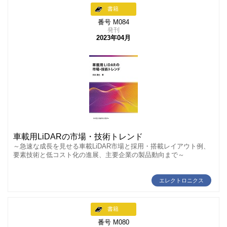
書籍
番号 M084
発刊
2023年04月
車載用LiDARの市場・技術トレンド
～急速な成長を見せる車載LiDAR市場と採用・搭載レイアウト例、
要素技術と低コスト化の進展、主要企業の製品動向まで～
エレクトロニクス
書籍
番号 M080