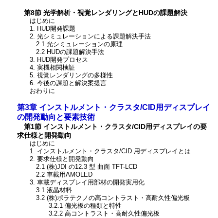
第8節 光学解析・視覚レンダリングとHUDの課題解決
はじめに
1. HUD開発課題
2. 光シミュレーションによる課題解決手法
2.1 光シミュレーションの原理
2.2 HUDの課題解決手法
3. HUD開発プロセス
4. 実機相関検証
5. 視覚レンダリングの多様性
6. 今後の課題と解決案提言
おわりに
第3章 インストルメント・クラスタ/CID用ディスプレイ
の開発動向と要素技術
第1節 インストルメント・クラスタ/CID用ディスプレイの要
求仕様と開発動向
はじめに
1. インストルメント・クラスタ/CID 用ディスプレイとは
2. 要求仕様と開発動向
2.1 (株)JDI の12.3 型 曲面 TFT-LCD
2.2 車載用AMOLED
3. 車載ディスプレイ用部材の開発実用化
3.1 液晶材料
3.2 (株)ポラテクノの高コントラスト・高耐久性偏光板
3.2.1 偏光板の種類と特性
3.2.2 高コントラスト・高耐久性偏光板