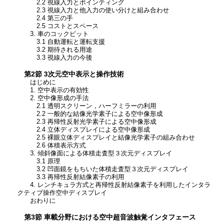
2.2 視線入力とポインティング
2.3 視線入力と他入力の使い分けと組み合わせ
2.4 第三の手
2.5 コストとスペース
3. 車のコックピット
3.1 自動運転と運転支援
3.2 期待される用途
3.3 視線入力の今後
第2節 3次元空中表示と操作技術
はじめに
1. 空中表示の有効性
2. 空中像形成の手法
2.1 透明スクリーン，ハーフミラーの利用
2.2 一般的な結像光学素子による空中像形成
2.3 再帰性反射光学素子による空中像形成
2.4
立体ディスプレイによる空中像形成
2.5
裸眼立体ディスプレイと結像光学素子の組み合わせ
2.6 体積表示方式
3. 傾斜像面による体積走査型３次元ディスプレイ
3.1 原理
3.2 凹面鏡をもちいた体積走査型３次元ディスプレイ
3.3 再帰性反射結像素子の利用
4. レンチキュラ方式と再帰性反射結像素子を利用したインタラ
クティブ操作空中ディスプレイ
おわりに
第3節 車載分野における空中超音波触覚インタフェース