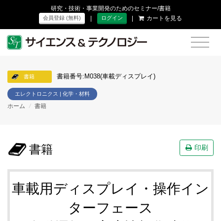
研究・技術・事業開発のためのセミナー/書籍
|
|
カートを見る
会員登録 (無料)
ログイン
書籍番号:M038(車載ディスプレイ)
書籍
エレクトロニクス | 化学・材料
ホーム
/
書籍
書籍
印刷
車載用ディスプレイ・操作イン
ターフェース