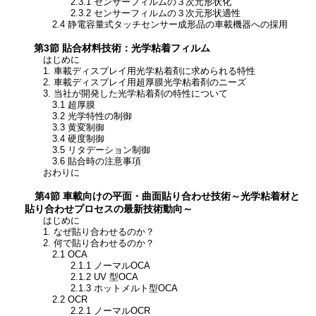
2.3.1 センサーフィルムの３次元形状化
2.3.2 センサーフィルムの３次元形状適性
2.4 静電容量式タッチセンサー成形品の車載機器への採用
第3節 貼合材料技術：光学粘着フィルム
はじめに
1. 車載ディスプレイ用光学粘着剤に求められる特性
2. 車載ディスプレイ用超厚膜光学粘着剤のニーズ
3. 当社が開発した光学粘着剤の特性について
3.1 超厚膜
3.2 光学特性の制御
3.3 黄変制御
3.4 硬度制御
3.5 リタデーション制御
3.6 貼合時の注意事項
おわりに
第4節 車載向けの平面・曲面貼り合わせ技術～光学粘着材と
貼り合わせプロセスの最新技術動向～
はじめに
1. なぜ貼り合わせるのか？
2. 何で貼り合わせるのか？
2.1 OCA
2.1.1 ノーマルOCA
2.1.2 UV 型OCA
2.1.3 ホットメルト型OCA
2.2 OCR
2.2.1 ノーマルOCR