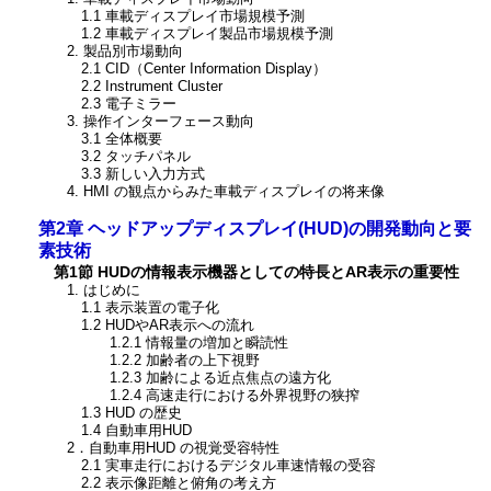
1.1 車載ディスプレイ市場規模予測
1.2 車載ディスプレイ製品市場規模予測
2. 製品別市場動向
2.1 CID（Center Information Display）
2.2 Instrument Cluster
2.3 電子ミラー
3. 操作インターフェース動向
3.1 全体概要
3.2 タッチパネル
3.3 新しい入力方式
4. HMI の観点からみた車載ディスプレイの将来像
第2章 ヘッドアップディスプレイ(HUD)の開発動向と要
素技術
第1節 HUDの情報表示機器としての特長とAR表示の重要性
1. はじめに
1.1 表示装置の電子化
1.2 HUDやAR表示への流れ
1.2.1 情報量の増加と瞬読性
1.2.2 加齢者の上下視野
1.2.3 加齢による近点焦点の遠方化
1.2.4 高速走行における外界視野の狭搾
1.3 HUD の歴史
1.4 自動車用HUD
2．自動車用HUD の視覚受容特性
2.1 実車走行におけるデジタル車速情報の受容
2.2 表示像距離と俯角の考え方