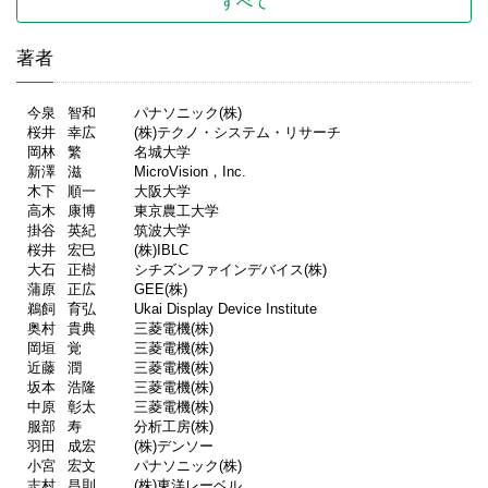
すべて
著者
今泉
智和
パナソニック(株)
桜井
幸広
(株)テクノ・システム・リサーチ
岡林
繁
名城大学
新澤
滋
MicroVision，Inc.
木下
順一
大阪大学
高木
康博
東京農工大学
掛谷
英紀
筑波大学
桜井
宏巳
(株)IBLC
大石
正樹
シチズンファインデバイス(株)
蒲原
正広
GEE(株)
鵜飼
育弘
Ukai Display Device Institute
奥村
貴典
三菱電機(株)
岡垣
覚
三菱電機(株)
近藤
潤
三菱電機(株)
坂本
浩隆
三菱電機(株)
中原
彰太
三菱電機(株)
服部
寿
分析工房(株)
羽田
成宏
(株)デンソー
小宮
宏文
パナソニック(株)
志村
昌則
(株)東洋レーベル