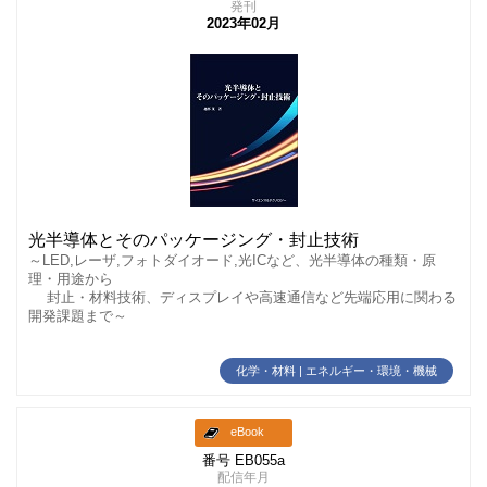
発刊
2023年02月
光半導体とそのパッケージング・封止技術
～LED,レーザ,フォトダイオード,光ICなど、光半導体の種類・原
理・用途から
封止・材料技術、ディスプレイや高速通信など先端応用に関わる
開発課題まで～
化学・材料 | エネルギー・環境・機械
eBook
番号 EB055a
配信年月