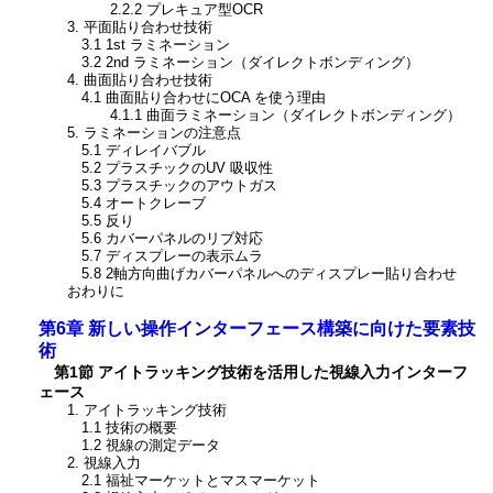
2.2.2 プレキュア型OCR
3. 平面貼り合わせ技術
3.1 1st ラミネーション
3.2 2nd ラミネーション（ダイレクトボンディング）
4. 曲面貼り合わせ技術
4.1 曲面貼り合わせにOCA を使う理由
4.1.1 曲面ラミネーション（ダイレクトボンディング）
5. ラミネーションの注意点
5.1 ディレイバブル
5.2 プラスチックのUV 吸収性
5.3 プラスチックのアウトガス
5.4 オートクレーブ
5.5 反り
5.6 カバーパネルのリブ対応
5.7 ディスプレーの表示ムラ
5.8 2軸方向曲げカバーパネルへのディスプレー貼り合わせ
おわりに
第6章 新しい操作インターフェース構築に向けた要素技
術
第1節 アイトラッキング技術を活用した視線入力インターフ
ェース
1. アイトラッキング技術
1.1 技術の概要
1.2 視線の測定データ
2. 視線入力
2.1 福祉マーケットとマスマーケット