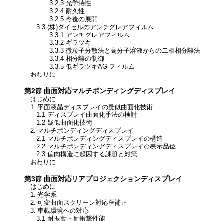
3.2.3 光学特性
3.2.4 耐久性
3.2.5 今後の展開
3.3 (株)ダイセルのアンチグレアフィルム
3.3.1 アンチグレアフィルム
3.3.2 ギラツキ
3.3.3 微粒子分散法と高分子溶液からの二相相分離法
3.3.4 相分離の制御
3.3.5 低ギラツキAG フィルム
おわりに
第2節 曲面対応マルチボンディングディスプレイ
はじめに
1. 平面液晶ディスプレイの疑似曲面化技術
1.1 ディスプレイ曲面化手法の検討
1.2 疑似曲面化技術
2. マルチボンディングディスプレイ
2.1 マルチボンディングディスプレイの構造
2.2 マルチボンディングディスプレイの表示品位
2.3 偏肉構造に起因する課題と対策
おわりに
第3節 曲面対応リアプロジェクションディスプレイ
はじめに
1. 光学系
2. 可変曲面スクリーン対応歪補正
3. 車載環境への対応
3.1 耐振動・耐衝撃性能