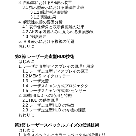
3. 自動車におけるAR表示装置
3.1 指示型表示における瞬読性比較
3.1.1 瞬読性評価実験
3.1.2 実験結果
4. 瞬読性改善の要因分析
4.1 表示像俯角と表示像距離の効果
4.2 AR表示装置のみに見られる要素効果
4.3 実験結果
5. ＡＲ表示における複視の問題
おわりに
第2節 レーザー走査型HUD技術
はじめに
1. レーザ走査型ディスプレイの原理と用途
1.1 レーザ走査型ディスプレイの原理
1.2 MEMS マイクロミラー
1.3 レーザ光源
1.4 レーザスキャン方式プロジェクタ
1.5 レーザスキャン方式3D センサー
2. 車載用HUD への応用と特徴
2.1 HUD の動作原理
2.2 レーザ走査型HUD の特徴
2.3 レーザ走査型HUD の今後の課題
おわりに
第3節 レーザースペックルノイズの低減技術
はじめに
1. 単色スペックルとカラースペックルの評価方法