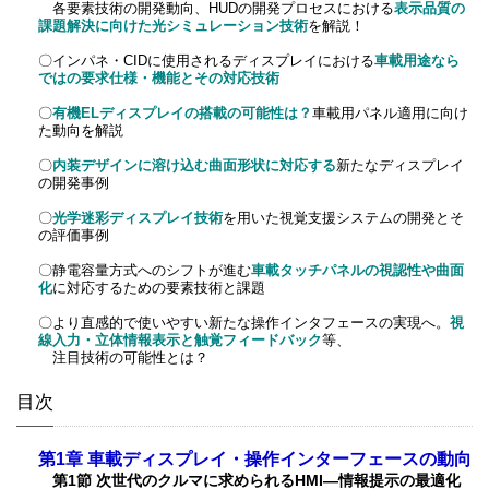
各要素技術の開発動向、HUDの開発プロセスにおける
表示品質の
課題解決に向けた光シミュレーション技術
を解説！
〇インパネ・CIDに使用されるディスプレイにおける
車載用途なら
ではの要求仕様・機能とその対応技術
〇
有機ELディスプレイの搭載の可能性は？
車載用パネル適用に向け
た動向を解説
〇
内装デザインに溶け込む曲面形状に対応する
新たなディスプレイ
の開発事例
〇
光学迷彩ディスプレイ技術
を用いた視覚支援システムの開発とそ
の評価事例
〇静電容量方式へのシフトが進む
車載タッチパネルの視認性や曲面
化
に対応するための要素技術と課題
〇より直感的で使いやすい新たな操作インタフェースの実現へ。
視
線入力・立体情報表示と触覚フィードバック
等、
注目技術の可能性とは？
目次
第1章 車載ディスプレイ・操作インターフェースの動向
第1節 次世代のクルマに求められるHMI―情報提示の最適化