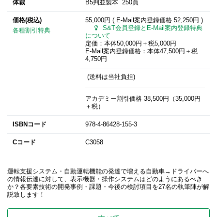
体裁
B5判並製本 250頁
価格(税込)
55,000円 ( E-Mail案内登録価格
52,250円
)
S&T会員登録とE-Mail案内登録特典
各種割引特典
について
定価：本体50,000円＋税5,000円
E-Mail案内登録価格：本体47,500円＋税
4,750円
(送料は当社負担)
アカデミー割引価格 38,500円（35,000円
＋税）
ISBNコード
978-4-86428-155-3
Cコード
C3058
運転支援システム・自動運転機能の発達で増える自動車→ドライバーへ
の情報伝達に対して、表示機器・操作システムはどのようにあるべき
か？各要素技術の開発事例・課題・今後の検討項目を27名の執筆陣が解
説致します！