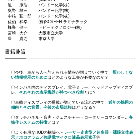
迫
康浩
バンドー化学(株)
奥野
雄三
バンドー化学(株)
中根
聡一郎
バンドー化学(株)
佐伯
和幸
(株)SCREEN ラミナテック
蜂巣
健一
トビーテクノロジー(株)
宮崎
大介
大阪市立大学
星
貴之
東京大学
書籍趣旨
〇今後、車から人へ与えられる情報が増えていく中で、
煩わしくな
い情報提示のために
はどのような工夫が必要なのか？
〇
インパネ内のディスプレイ
、電子ミラー、ヘッドアップディスプ
レ、
それぞれの表示機器が持つべき役割
とは？
〇車載ディスプレイの搭載が増えている流れの中で、
近年の採用の
傾向とその背景、今後の市場規模
はどうなる？
〇タッチパネル・音声・ジェスチャー・ロータリーコマンダー…
各
操作システムの特徴
とは？
〇
より有用なHUDの構築へ～
レーザー走査型／超多眼・裸眼立体表
示／ホログラム／強誘電マイクロ液晶表示素子
等