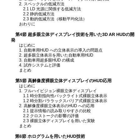
2. スペックルの低減方法
2.1 LD 光源に関係する低減方法
2.2 静的低減方法
2.3 動的低減方法（移動平均化法）
おわりに
第4節 超多眼立体ディスプレイ技術を用いた3D AR HUDの開
発
はじめに
1. 自動車用HUD への立体表示の導入の問題点
2. 超多眼立体表示を用いた自動車用HUD
3. 自動車用超多眼HUD の構成
4. 試作システムと評価
まとめ
第5節 高解像度裸眼立体ディスプレイのHUD応用
はじめに
1. フルハイビジョン裸眼立体ディスプレイ
1.1 時分割指向性バックライト式裸眼立体表示
1.2 時分割パララックスバリア式裸眼立体表示
2. 高解像度裸眼立体表示のHUD への応用
2.1 提示情報の読み取りやすさの比較
2.2 クロストークの影響の評価
2.3 裸眼立体ディスプレイを用いた実験
まとめ
第6節 ホログラムを用いたHUD技術