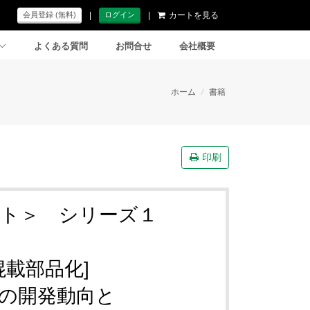
|
|
カートを見る
会員登録 (無料)
ログイン
よくある質問
お問合せ
会社概要
ホーム
/
書籍
印刷
ト＞ シリーズ１
／混載部品化]
の開発動向と