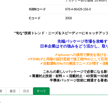
アカデミー割引価格 15,400円（
ISBNコード
978-4-86428-156-0
Cコード
3058
"旬な"技術トレンド・ニーズをスピーディーにキャッチアッ
先端パッケージ市場を攻略す
日本企業はその強みをどう活かし、取
✔iphoneへの採用で脚光を浴びる
✔FOWLPと同様の設計思想で後工程PKGとして応用
✔
自動運転やIoTの潮流でニーズが増す＜混
これらの新しいパッケージで必要になる新
＜薄層封止技術・材料＞＜混載封止・4D実装ー3D
半導体パッケージ技術に精通する著者
者
趣旨
目次
すべて
者