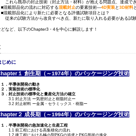
これら既存の封止技術（封止方法・材料）が抱える問題点、達成で
■混載部品化の流れに対応する
混載封止
の要素技術―
4D実装
と
3D材料
■混載部品化により新たに必要となる評価試験項目とは？
従来の試験方法から改良すべき点、新たに取り入れる必要がある試験
などなど、以下のChapter3・4を中心に解説します！
次
はじめに
Chapter１ 創生期（～1974年）のパッケージング技術
１．半導体開発の動き
２．実装技術の標準化
３．封止技術の標準化と量産化方法の確立
3.1 封止方法 ー気密封止と樹脂封止ー
3.2 封止材料 ー金属・セラミックス・樹脂ー
Chapter２ 成長期（～1994年）のパッケージング技術
１．半導体開発の急加速化と生産工程
1.1 前工程における高集積化の流れ
1.2 後工程における極小型PKGの追求とPKG形状の進化