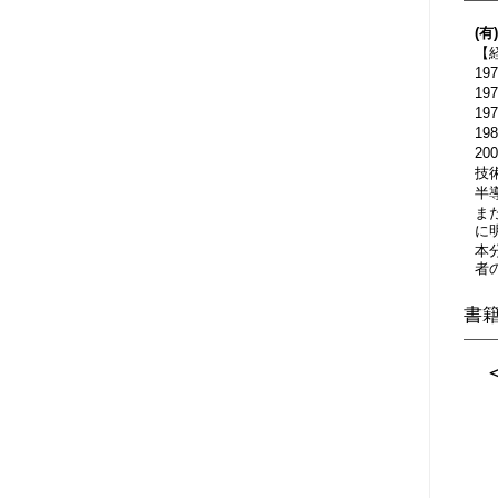
(有
【
1
1
1
1
2
技
半
ま
に
本
者
書