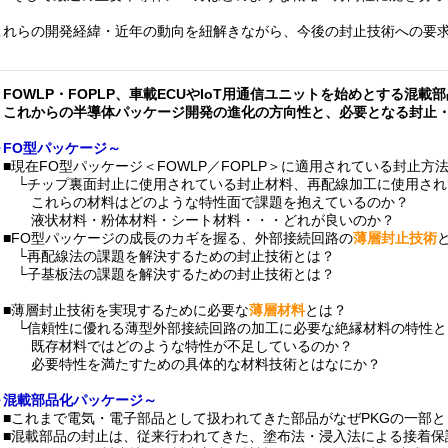
これらの開発経緯・近年の動向を紐解きながら、今後の封止技術への要
＜FOWLP・FOPLP、車載ECUやIoT用通信ユニットを始めとする混載
これからの半導体パッケージ開発の進化の方向性と、必要となる封止・
～FO型パッケージ～
■現在FO型パッケージ＜FOWLP／FOPLP＞に適用されている封止方
└チップ裏面封止に使用されている封止材料、再配線加工に使用され
これらの材料はどのような特性面で課題を抱えているのか？
液状材料・粉体材料・シート材料・・・どれが良いのか？
■FO型パッケージの成長のカギを握る、外部接続回路の
薄層封止技術
└再配線法の課題を解決するための封止技術とは？
└子基板法の課題を解決するための封止技術とは？
■薄層封止技術を実現するために必要な
薄層材料
とは？
└信頼性に優れる薄型外部接続回路の加工に必要な絶縁材料の特性と
既存材料ではどのような特性が不足しているのか？
必要特性を満たすための具体的な材料技術とはなにか？
～混載部品化パッケージ～
■これまで電気・電子部品として扱われてきた部品がなぜPKGの一部と
■混載部品の封止は、従来行われてきた、塗布法・浸入法による接着保