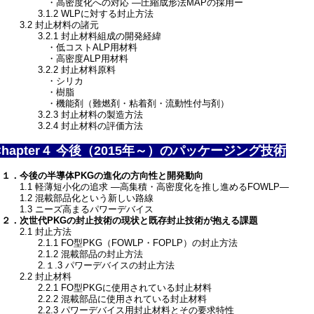
・高密度化への対応 ―圧縮成形法MAPの採用ー
3.1.2 WLPに対する封止方法
3.2 封止材料の諸元
3.2.1 封止材料組成の開発経緯
・低コストALP用材料
・高密度ALP用材料
3.2.2 封止材料原料
・シリカ
・樹脂
・機能剤（難燃剤・粘着剤・流動性付与剤）
3.2.3 封止材料の製造方法
3.2.4 封止材料の評価方法
Chapter４ 今後（2015年～）のパッケージング技術
１．今後の半導体PKGの進化の方向性と開発動向
1.1 軽薄短小化の追求 ―高集積・高密度化を推し進めるFOWLP―
1.2 混載部品化という新しい路線
1.3 ニーズ高まるパワーデバイス
２．次世代PKGの封止技術の現状と既存封止技術が抱える課題
2.1 封止方法
2.1.1 FO型PKG（FOWLP・FOPLP）の封止方法
2.1.2 混載部品の封止方法
2.１.3 パワーデバイスの封止方法
2.2 封止材料
2.2.1 FO型PKGに使用されている封止材料
2.2.2 混載部品に使用されている封止材料
2.2.3 パワーデバイス用封止材料とその要求特性