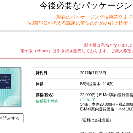
今後必要なパッケージン
現在のパッケージング技術確立まで
先端PKGが抱える課題の解決のための封止技術
製本版は完売となりまし
電子版（ebook）は引き続き販売しております。ご購入希望
発刊日
2017年7月28日
体裁
B5判並製本 114頁
価格(税込)
22,000円 ( E-Mail案内登録価
について
各種割引特典
定価：本体20,000円＋税2,00
E-Mail案内登録価格：本体19,0
ち読みする
(送料は当社負担)