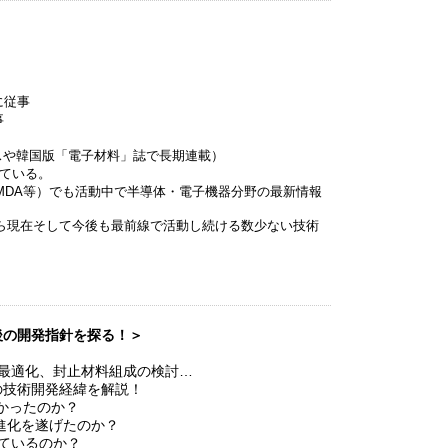
に従事
事
スや韓国版「電子材料」誌で長期連載）
ている。
DMDA等）でも活動中で半導体・電子機器分野の最新情報
から現在そして今後も最前線で活動し続ける数少ない技術
後の開発指針を探る！＞
最適化、封止材料組成の検討…
技術開発経緯を解説！
なかったのか？
な進化を遂げたのか？
ているのか？