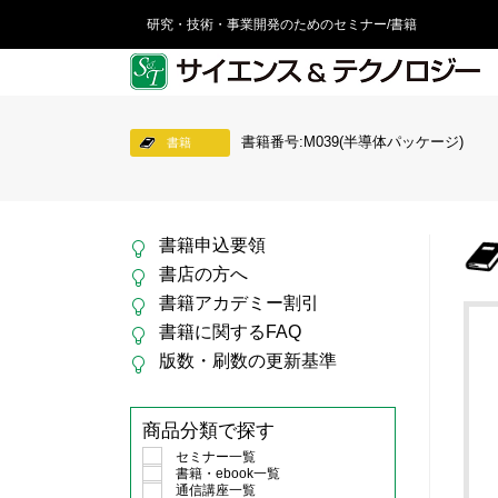
研究・技術・事業開発のためのセミナー/書籍
書籍番号:M039(半導体パッケージ)
書籍
書籍申込要領
書店の方へ
書籍アカデミー割引
書籍に関するFAQ
版数・刷数の更新基準
商品分類で探す
セミナー一覧
書籍・ebook一覧
通信講座一覧