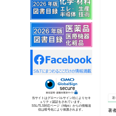
当サイトはグローバルサイン社によりセキ
著
ュリティ認証をされています。
SSL/TLS対応ページ（https）からの情報送
信は暗号化により保護されます。
著