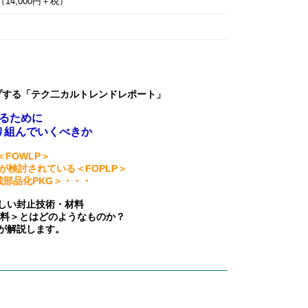
14,000円＋税）
プする「テク二カルトレンドレポート」
るために
り組んでいくべきか
＜FOWLP＞
が検討されている＜FOPLP＞
載部品化
PKG＞・・・
しい封止技術・材料
材料＞
とはどのようなものか？
が解説します。