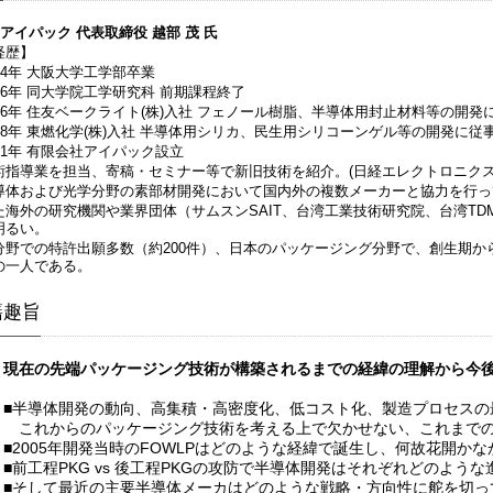
)アイパック 代表取締役 越部 茂 氏
経歴】
974年 大阪大学工学部卒業
976年 同大学院工学研究科 前期課程終了
976年 住友ベークライト(株)入社 フェノール樹脂、半導体用封止材料等の開発
988年 東燃化学(株)入社 半導体用シリカ、民生用シリコーンゲル等の開発に従
001年 有限会社アイパック設立
術指導業を担当、寄稿・セミナー等で新旧技術を紹介。(日経エレクトロニク
導体および光学分野の素部材開発において国内外の複数メーカーと協力を行っ
た海外の研究機関や業界団体（サムスンSAIT、台湾工業技術研究院、台湾T
明るい。
分野での特許出願多数（約200件）、日本のパッケージング分野で、創生期
の一人である。
籍趣旨
＜現在の先端パッケージング技術が構築されるまでの経緯の理解から今
■半導体開発の動向、高集積・高密度化、低コスト化、製造プロセスの
これからのパッケージング技術を考える上で欠かせない、これまでの
■2005年開発当時のFOWLPはどのような経緯で誕生し、何故花開か
■前工程PKG vs 後工程PKGの攻防で半導体開発はそれぞれどのよう
■そして最近の主要半導体メーカはどのような戦略・方向性に舵を切っ