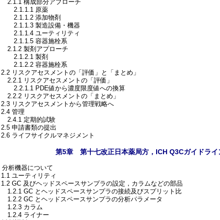
2.1.1 構成部分アプローチ
.1.1.1 原薬
2.1.1.2 添加物剤
2.1.1.3 製造設備・機器
2.1.1.4 ユーティリティ
2.1.1.5 容器施栓系
2.1.2 製剤アプローチ
.1.2.1 製剤
2.1.2.2 容器施栓系
2.2 リスクアセスメントの「評価」と「まとめ」
2.2.1 リスクアセスメントの「評価」
2.2.1.1 PDE値から濃度限度値への換算
2.2.2 リスクアセスメントの「まとめ」
2.3 リスクアセスメントから管理戦略へ
.4 管理
2.4.1 定期的試験
2.5 申請書類の提出
2.6 ライフサイクルマネジメント
第5章 第十七改正日本薬局方，ICH Q3Cガイド
. 分析機器について
1.1 ユーティリティ
1.2 GC 及びヘッドスペースサンプラの設定，カラムなどの部品
1.2.1 GC とヘッドスペースサンプラの接続及びスプリット比
1.2.2 GC とヘッドスペースサンプラの分析パラメータ
.2.3 カラム
1.2.4 ライナー