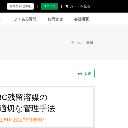
|
|
カートを見る
会員登録 (無料)
ログイン
よくある質問
お問合せ
会社概要
ホーム
/
書籍
印刷
Q3C残留溶媒の
適切な管理手法
とPDE設定/評価事例～