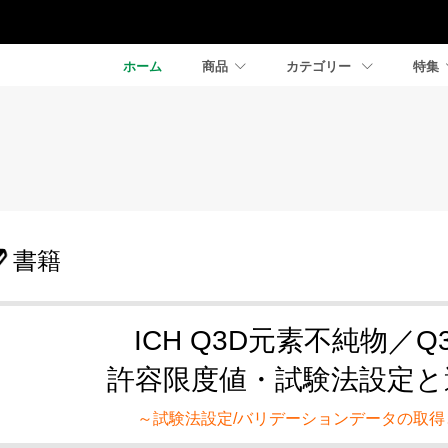
ホーム
商品
カテゴリー
特集
書籍
ICH Q3D元素不純物／
許容限度値・試験法設定と
～試験法設定/バリデーションデータの取得