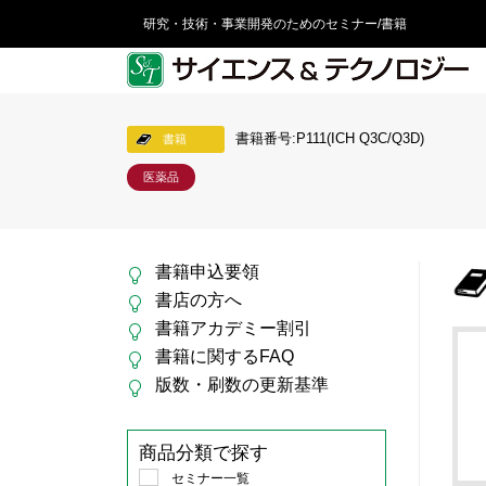
研究・技術・事業開発のためのセミナー/書籍
書籍番号:P111(ICH Q3C/Q3D)
書籍
医薬品
書籍申込要領
書店の方へ
書籍アカデミー割引
書籍に関するFAQ
版数・刷数の更新基準
商品分類で探す
セミナー一覧