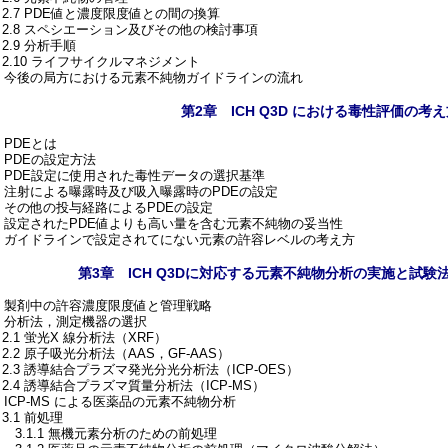
2.7 PDE値と濃度限度値との間の換算
2.8 スペシエーション及びその他の検討事項
.9 分析手順
2.10 ライフサイクルマネジメント
3. 今後の局方における元素不純物ガイドラインの流れ
第2章 ICH Q3D における毒性評価の
. PDEとは
. PDEの設定方法
3. PDE設定に使用された毒性データの選択基準
4. 注射による曝露時及び吸入曝露時のPDEの設定
5. その他の投与経路によるPDEの設定
6. 設定されたPDE値よりも高い量を含む元素不純物の妥当性
7. ガイドラインで設定されてにない元素の許容レベルの考え方
第3章 ICH Q3Dに対応する元素不純物分析の実施と試
1. 製剤中の許容濃度限度値と管理戦略
2. 分析法，測定機器の選択
.1 蛍光X 線分析法（XRF）
.2 原子吸光分析法（AAS，GF-AAS）
2.3 誘導結合プラズマ発光分光分析法（ICP-OES）
2.4 誘導結合プラズマ質量分析法（ICP-MS）
. ICP-MS による医薬品の元素不純物分析
.1 前処理
3.1.1 無機元素分析のための前処理