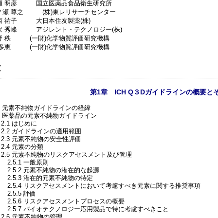
瀬 明彦 国立医薬品食品衛生研究所
ノ瀬 尊之 (株)東レリサーチセンター
西 祐子 大日本住友製薬(株)
沢 秀峰 アジレント・テクノロジー(株)
野 秩 (一財)化学物質評価研究機構
 多恵 (一財)化学物質評価研究機構
次
第1章 ICH Q３
D
ガイドラインの概要と
1. 元素不純物ガイドラインの経緯
2. 医薬品の元素不純物ガイドライン
.1 はじめに
2.2 ガイドラインの適用範囲
2.3 元素不純物の安全性評価
2.4 元素の分類
2.5 元素不純物のリスクアセスメント及び管理
2.5.1 一般原則
2.5.2 元素不純物の潜在的な起源
2.5.3 潜在的元素不純物の特定
2.5.4 リスクアセスメントにおいて考慮すべき元素に関する推奨事項
.5.5 評価
2.5.6 リスクアセスメントプロセスの概要
2.5.7 バイオテクノロジー応用製品で特に考慮すべきこと
2.6 元素不純物の管理