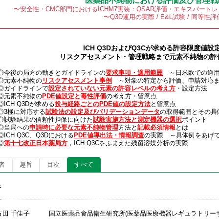
医薬品不純物における評価及び管理戦
〜安全性・CMC部門におけるICHM7実装：QSAR評価・エキスパートレビ
〜Q3D運用の実際 / E&L試験 / 同等性評
ICH Q3DおよびQ3Cが求める許容限度値
リスクアセスメント・管理戦略まで元素不純物の評
後の局方の動きとガイドラインの
要求事項・適用範囲
～日米欧での適用
元素不純物の
リスクアセスメント事例
～対象の特定から評価、申請対応
ガイドラインで
設定されていない元素の許容レベルの考え方
・設定方法
元素不純物の
PDE値設定と毒性評価
の考え方・留意点
CH Q3Dが求める
投与経路ごとのPDE値の設定方法
と留意点
極に対応する
試験法の設定及びバリデーションデータ
の取得範囲とその具
験結果の信頼性担保に向けた
試験実施方法と測定機器の選択
ポイント
当局への
申請時に必要な元素不純物管理
方法と
記載必須情報
とは
CH Q3C、Q3Dにおける
PDE値導出法・情報調査
の実際 ～具体例をあげ
◎
第十七改正日本薬局方
，ICH Q3Cをふまえた残留溶媒分析の実際
者
趣旨
目次
すべて
者
方田 千佳子 国立医薬品食品衛生研究所(医薬品医療機器レギュラトリーサ