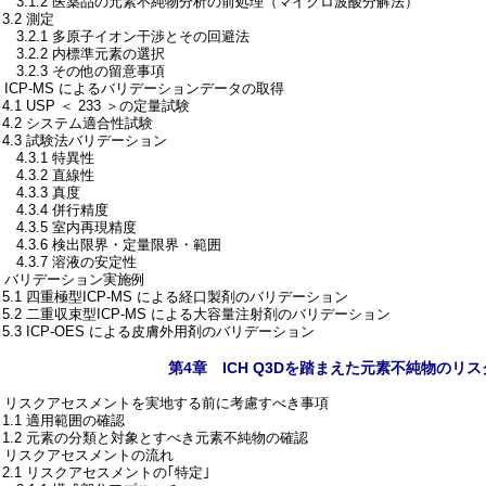
3.1.2 医薬品の元素不純物分析の前処理（マイクロ波酸分解法）
.2 測定
3.2.1 多原子イオン干渉とその回避法
3.2.2 内標準元素の選択
3.2.3 その他の留意事項
. ICP-MS によるバリデーションデータの取得
.1 USP ＜ 233 ＞の定量試験
4.2 システム適合性試験
4.3 試験法バリデーション
.3.1 特異性
.3.2 直線性
.3.3 真度
4.3.4 併行精度
4.3.5 室内再現精度
4.3.6 検出限界・定量限界・範囲
4.3.7 溶液の安定性
5. バリデーション実施例
5.1 四重極型ICP-MS による経口製剤のバリデーション
5.2 二重収束型ICP-MS による大容量注射剤のバリデーション
.3 ICP-OES による皮膚外用剤のバリデーション
第4章 ICH Q3Dを踏まえた元素不純物のリ
1. リスクアセスメントを実地する前に考慮すべき事項
1.1 適用範囲の確認
1.2 元素の分類と対象とすべき元素不純物の確認
2. リスクアセスメントの流れ
2.1 リスクアセスメントの｢特定｣