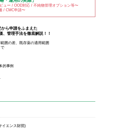
略・運用の実際」
ュー / OOD対応 / 不純物管理オプション等〜
価 / CMC申請〜
設定から申請をふまえた
価、管理手法を徹底解説！！
範囲の差、既存薬の適用範囲
まで
体的事例
て
イエンス財団)