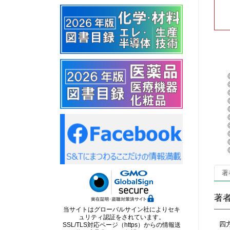
◎今
◎
◎
◎
◎I
◎3
◎試
◎
◎I
著
著
当サイトはグローバルサイン社によりセキ
ュリティ認証をされています。
四
SSL/TLS対応ページ（https）からの情報送