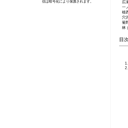
信は暗号化により保護されます。
広
一
植
穴
菊
林
目
2
2