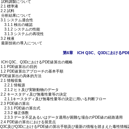
. 試料調製について
.1 標準液
.2 試料
. 分析結果について
3.1 システム適合性
3.1.1 検出の確認
3.1.2 システムの性能
3.1.3 システムの再現性
.2 検液
4. 最新技術の導入について
第6章 ICH Q3C、Q3DにおけるP
. ICH Q3C、Q3DにおけるPDE値算出の概略
.1 PDE値算出の目的
1.2 PDE値算出アプローチの基本手順
2.PDE値算出の具体的方法
.1 情報収集
.2.1 情報源
2.1.2 ヒト及び実験動物のデータ
2.2 キースタディ及び無毒性量等の決定
2.1.1キースタディ及び無毒性量等の決定に用いる判断フロー
.3 PDE値の算出
.3.1 PDE値の算出式
2.3.2 修正係数
2.3.3 データ不足あるいはデータ適用が困難な場合のPDE値の経路適用
2.4 PDE値の算出における留意点
3.Q3C及びQ3DにおけるPDE値の算出手順及び最新の情報を踏まえた毒性情