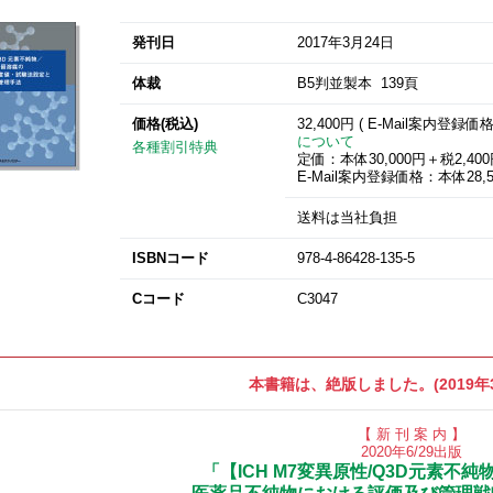
発刊日
2017年3月24日
体裁
B5判並製本 139頁
価格(税込)
32,400円 ( E-Mail案内登録価
について
各種割引特典
定価：本体30,000円＋税2,40
E-Mail案内登録価格：本体28,5
送料は当社負担
ISBNコード
978-4-86428-135-5
Cコード
C3047
本書籍は、絶版しました。(2019年
【 新 刊 案 内 】
2020年6/29出版
「【ICH M7変異原性/Q3D元素不純