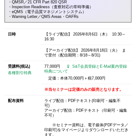
・QMSR／21 CFR Part 820 QSR
・Inspection Readiness（査察対応の常時準備）
・eQMS（電子品質マネジメントシステム）
・Warning Letter／QMS Areas・OAFRs
日時
【ライブ配信】
2026年8月6日
（木） 10:30～
16:30
【アーカイブ配信】
2026年8月18日
（火） ま
で受付（配信期間：8/18～8/31)
受講料(税込)
77,000円
S&T会員登録とE-Mail案内登録
特典について
各種割引特典
定価：本体70,000円＋税7,000円
※当セミナーは定価のみの販売となります。
配布資料
ライブ配信：PDFテキスト(印刷可・編集不
可)
アーカイブ配信：PDFテキスト（印刷可・編集
不可）
※セミナー資料は、電子媒体(PDFデータ／
印刷可)をマイページよりダウンロードいただき
ます。