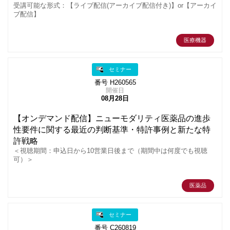
受講可能な形式：【ライブ配信(アーカイブ配信付き)】or【アーカイ
ブ配信】
医療機器
セミナー
番号 H260565
開催日
08月28日
【オンデマンド配信】ニューモダリティ医薬品の進歩
性要件に関する最近の判断基準・特許事例と新たな特
許戦略
＜視聴期間：申込日から10営業日後まで（期間中は何度でも視聴
可）＞
医薬品
セミナー
番号 C260819