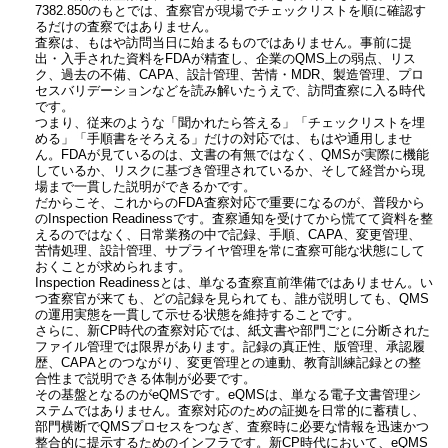
7382.850のもとでは、査察官が現場でチェックリストを順に確認す
るだけの査察ではありません。
査察は、もはや訪問当日に始まるものではありません。事前に提
出・入手された資料をFDAが精査し、企業のQMS上の弱点、リス
ク、過去の不備、CAPA、設計管理、苦情・MDR、製造管理、プロ
セスバリデーションなどを読み解いたうえで、訪問査察に入る時代
です。
つまり、従来のような「聞かれたら答える」「チェックリストを埋
める」「手順書をそろえる」だけの対応では、もはや通用しませ
ん。FDAが見ているのは、文書の有無ではなく、QMSが実際に機能
しているか、リスクに基づき管理されているか、そして経営から現
場まで一貫した説明ができるかです。
だからこそ、これからのFDA査察対応で重要になるのが、普段から
のInspection Readinessです。査察通知を受けてから慌てて資料を整
えるのではなく、日常業務の中で記録、手順、CAPA、変更管理、
苦情処理、設計管理、サプライヤ管理を常に査察可能な状態にして
おくことが求められます。
Inspection Readinessとは、単なる査察直前準備ではありません。い
つ査察官が来ても、どの記録を見られても、誰が説明しても、QMS
の運用実態を一貫して示せる状態を維持することです。
さらに、新CP時代の査察対応では、紙文書や部門ごとに分断された
ファイル管理では限界があります。記録の真正性、版管理、承認履
歴、CAPAとのつながり、変更管理との連動、教育訓練記録との整
合性まで説明できる体制が必要です。
その基盤となるのがeQMSです。eQMSは、単なる電子文書管理シ
ステムではありません。査察対応のための証拠を日常的に蓄積し、
部門横断でQMSプロセスをつなぎ、査察時に必要な情報を迅速かつ
整合的に提示するためのインフラです。新CP時代において、eQMS