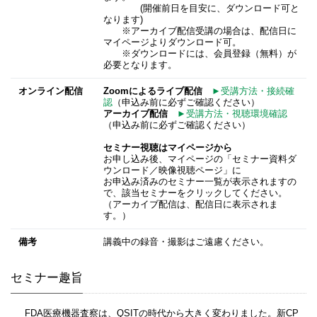
(開催前日を目安に、ダウンロード可と
なります)
※アーカイブ配信受講の場合は、配信日に
マイページよりダウンロード可。
※ダウンロードには、会員登録（無料）が
必要となります。
オンライン配信
Zoomによるライブ配信
►受講方法・接続確
認
（申込み前に必ずご確認ください）
アーカイブ配信
►受講方法・視聴環境確認
（申込み前に必ずご確認ください）
セミナー視聴はマイページから
お申し込み後、マイページの「セミナー資料ダ
ウンロード／映像視聴ページ」に
お申込み済みのセミナー一覧が表示されますの
で、該当セミナーをクリックしてください。
（アーカイブ配信は、配信日に表示されま
す。）
備考
講義中の録音・撮影はご遠慮ください。
セミナー趣旨
FDA医療機器査察は、QSITの時代から大きく変わりました。新CP