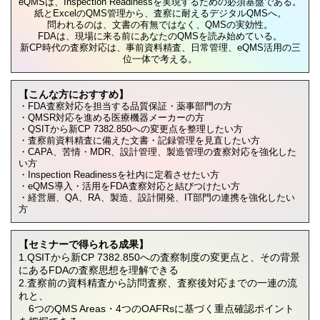
eQMSは、Inspection Readinessを実現するための必須基盤である。
紙とExcelのQMS管理から、査察に耐えるデジタルQMSへ。
問われるのは、文書の有無ではなく、QMSの実効性。
FDAは、現場に来る前にあなたのQMSを読み始めている。
新CP時代の査察対応は、事前資料精査、日常管理、eQMS活用の三
位一体で考える。
【こんな方におすすめ】
・FDA査察対応を担当する品質保証・薬事部門の方
・QMSR対応を進める医療機器メーカーの方
・QSITから新CP 7382.850への変更点を整理したい方
・査察前資料精査に備えた文書・記録管理を見直したい方
・CAPA、苦情・MDR、設計管理、製造管理の査察対応を強化した
い方
・Inspection Readinessを社内に定着させたい方
・eQMS導入・活用をFDA査察対応と結びつけたい方
・経営層、QA、RA、製造、設計開発、IT部門の連携を強化したい
方
【セミナーで得られる成果】
1.QSITから新CP 7382.850への査察制度の変更点と、その背景
にあるFDAの査察思想を理解できる
2.査察前の資料精査から訪問査察、査察後対応までの一連の流
れと、
6つのQMS Areas・4つのOAFRsに基づく重点確認ポイント