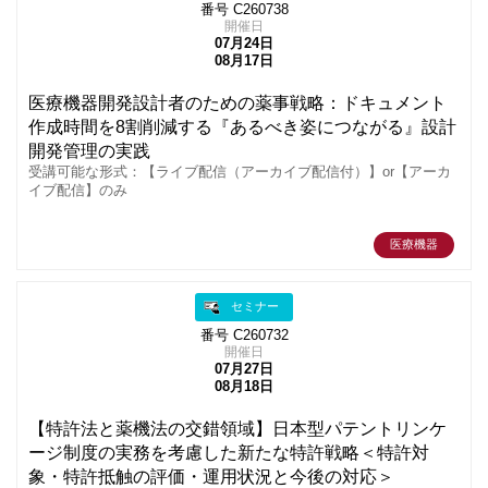
番号 C260738
開催日
07月24日
08月17日
医療機器開発設計者のための薬事戦略：ドキュメント
作成時間を8割削減する『あるべき姿につながる』設計
開発管理の実践
受講可能な形式：【ライブ配信（アーカイブ配信付）】or【アーカ
イブ配信】のみ
医療機器
セミナー
番号 C260732
開催日
07月27日
08月18日
【特許法と薬機法の交錯領域】日本型パテントリンケ
ージ制度の実務を考慮した新たな特許戦略＜特許対
象・特許抵触の評価・運用状況と今後の対応＞