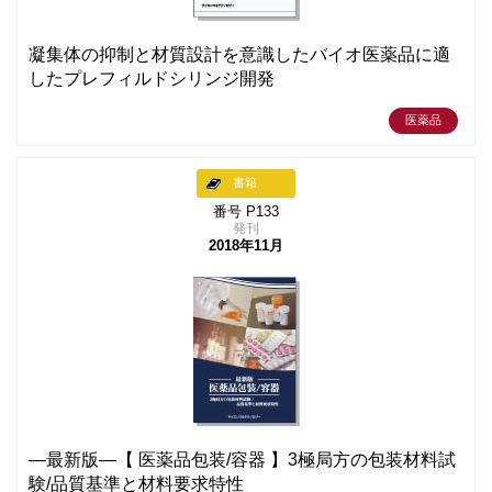
凝集体の抑制と材質設計を意識したバイオ医薬品に適
したプレフィルドシリンジ開発
医薬品
書籍
番号 P133
発刊
2018年11月
―最新版―【 医薬品包装/容器 】3極局方の包装材料試
験/品質基準と材料要求特性