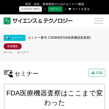
研究・技術・事業開発のためのセミナー/書籍
|
|
カートを見る
会員登録 (無料)
ログイン
セミナー番号:C260840(FDA医療機器新査察)
セミナー
医療機器
ホーム
/
セミナー
セミナー
印刷
FDA医療機器査察はここまで変
わった