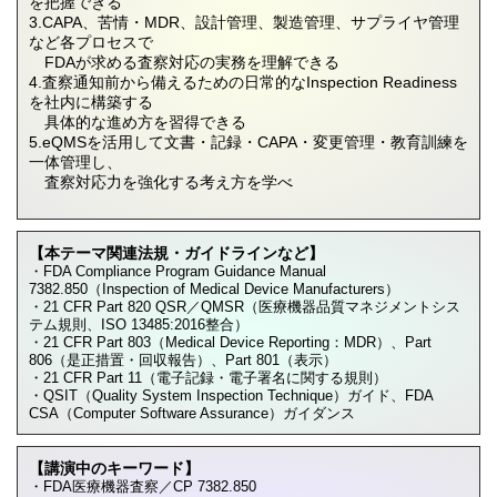
を把握できる
3.CAPA、苦情・MDR、設計管理、製造管理、サプライヤ管理
など各プロセスで
FDAが求める査察対応の実務を理解できる
4.査察通知前から備えるための日常的なInspection Readiness
を社内に構築する
具体的な進め方を習得できる
5.eQMSを活用して文書・記録・CAPA・変更管理・教育訓練を
一体管理し、
査察対応力を強化する考え方を学べ
【本テーマ関連法規・ガイドラインなど】
・FDA Compliance Program Guidance Manual
7382.850（Inspection of Medical Device Manufacturers）
・21 CFR Part 820 QSR／QMSR（医療機器品質マネジメントシス
テム規則、ISO 13485:2016整合）
・21 CFR Part 803（Medical Device Reporting：MDR）、Part
806（是正措置・回収報告）、Part 801（表示）
・21 CFR Part 11（電子記録・電子署名に関する規則）
・QSIT（Quality System Inspection Technique）ガイド、FDA
CSA（Computer Software Assurance）ガイダンス
【講演中のキーワード】
・FDA医療機器査察／CP 7382.850