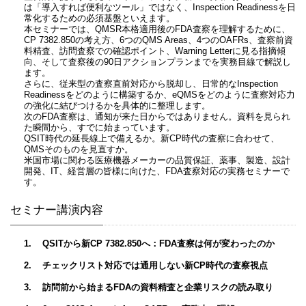
は「導入すれば便利なツール」ではなく、Inspection Readinessを日
常化するための必須基盤といえます。
本セミナーでは、QMSR本格適用後のFDA査察を理解するために、
CP 7382.850の考え方、6つのQMS Areas、4つのOAFRs、査察前資
料精査、訪問査察での確認ポイント、Warning Letterに見る指摘傾
向、そして査察後の90日アクションプランまでを実務目線で解説し
ます。
さらに、従来型の査察直前対応から脱却し、日常的なInspection
Readinessをどのように構築するか、eQMSをどのように査察対応力
の強化に結びつけるかを具体的に整理します。
次のFDA査察は、通知が来た日からではありません。資料を見られ
た瞬間から、すでに始まっています。
QSIT時代の延長線上で備えるか。新CP時代の査察に合わせて、
QMSそのものを見直すか。
米国市場に関わる医療機器メーカーの品質保証、薬事、製造、設計
開発、IT、経営層の皆様に向けた、FDA査察対応の実務セミナーで
す。
セミナー講演内容
1. QSITから新CP 7382.850へ：FDA査察は何が変わったのか
2. チェックリスト対応では通用しない新CP時代の査察視点
3. 訪問前から始まるFDAの資料精査と企業リスクの読み取り