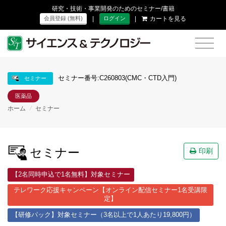
研究・技術・事業開発のためのセミナー/書籍
|
|
カートを見る
会員登録 (無料)
ログイン
セミナー番号:C260803(CMC・CTD入門)
セミナー
医薬品
ホーム
/
セミナー
セミナー
印刷
【2名同時申込で1名無料】対象セミナー
テレワーク応援キャンペーン【オンライン配信セミナー1名受講限
定】
【研修パック】対象セミナー（3名以上で1人あたり19,800円）