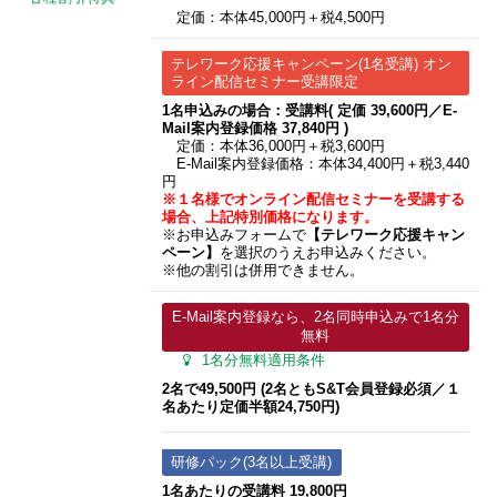
定価：本体45,000円＋税4,500円
テレワーク応援キャンペーン(1名受講) オン
ライン配信セミナー受講限定
1名申込みの場合：受講料( 定価 39,600円／E-
Mail案内登録価格 37,840円 )
定価：本体36,000円＋税3,600円
E-Mail案内登録価格：本体34,400円＋税3,440
円
※１名様でオンライン配信セミナーを受講する
場合、上記特別価格になります。
※お申込みフォームで
【テレワーク応援キャン
ペーン】
を選択のうえお申込みください。
※他の割引は併用できません。
E-Mail案内登録なら、2名同時申込みで1名分
無料
1名分無料適用条件
2名で49,500円 (2名ともS&T会員登録必須／１
名あたり定価半額24,750円)
研修パック(3名以上受講)
1名あたりの受講料 19,800円