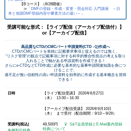
【Bコース】（8/28開催）
≫
「DMFの登録・作成・変更・照会対応 入門講座 ～日
本と他国DMF登録内容や審査方法の違い～」
受講可能な形式：【ライブ配信（アーカイブ配信付）】
or【アーカイブ配信】
高品質なCTDのCMCパート申請資料(CTD -Ｑ)作成へ
CTDのCMCパートを単純に記載要求事項と捉えるのでは無く、
“リスク管理”の観点で記載事項に対する科学的整合性視点の考えを取り
入れることで軸がある申請資料を作成できる！
さらにe-CTDなどCTD作成に必要な基本的な薬事申請関連知識を身につ
けることで、
過不足が無い信頼性の高い申請資料を効率的に作成する基本概念を習得
できる！
日時
【ライブ配信受講】
2026年8月27日
（木） 13:00～16:30
【アーカイブ配信受講】
2026年9月10日
（木） まで受付（配信期間：9/10～9/28）
受講料(税込)
49,500円
S&T会員登録とE-Mail案内登録
特典について
各種割引特典