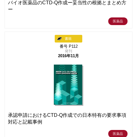
バイオ医薬品のCTD-Q作成ー妥当性の根拠とまとめ方
ー
医薬品
書籍
番号 P112
発刊
2016年11月
承認申請におけるCTD-Q作成での日本特有の要求事項
対応と記載事例
医薬品