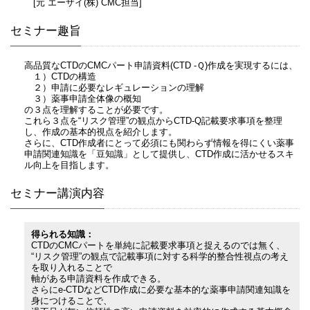
[元 エーザイ(株) CMC担当]
セミナー趣旨
高品質なCTDのCMCパート申請資料(CTD -Ｑ)作成を実現するには、
１）CTDの構造
２）申請に必要なレギュレーションの理解
３）薬事申請全体像の概知
の３点を理解することが必要です。
これら３点を“リスク管理”の観点からCTD-Q記載要求事項を整理
し、作成の基本的視点を紹介します。
さらに、CTD作成者にとって必須にも関わらず情報を得にくい薬事
申請関連知識を「豆知識」として提供し、CTD作成に活かせるスキ
ル向上を目指します。
セミナー講演内容
得られる知識：
CTDのCMCパートを単純に記載要求事項と捉えるのでは無く、
“リスク管理”の観点で記載事項に対する科学的整合性視点の考え
を取り入れることで
軸がある申請資料を作成できる。
さらにe-CTDなどCTD作成に必要な基本的な薬事申請関連知識を
身につけることで、