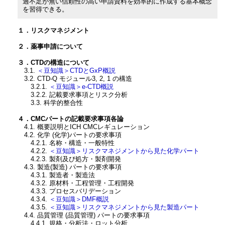
過不足が無い信頼性の高い申請資料を効率的に作成する基本概念
を習得できる。
１．リスクマネジメント
２．薬事申請について
３．CTDの構造について
3.1.
＜豆知識＞CTDとGxP概説
3.2. CTD-Q モジュール3, 2, 1 の構造
3.2.1.
＜豆知識＞e-CTD概説
3.2.2. 記載要求事項とリスク分析
3.3. 科学的整合性
４．CMCパートの記載要求事項各論
4.1. 概要説明とICH CMCレギュレーション
4.2. 化学 (化学)パートの要求事項
4.2.1. 名称・構造・一般特性
4.2.2.
＜豆知識＞リスクマネジメントから見た化学パート
4.2.3. 製剤及び処方・製剤開発
4.3. 製造(製造) パートの要求事項
4.3.1. 製造者・製造法
4.3.2. 原材料・工程管理・工程開発
4.3.3. プロセスバリデーション
4.3.4.
＜豆知識＞DMF概説
4.3.5.
＜豆知識＞リスクマネジメントから見た製造パート
4.4. 品質管理 (品質管理) パートの要求事項
4.4.1. 規格・分析法・ロット分析