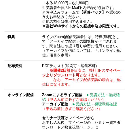
本体18,000円＋税1,800円
※受講者全員のE-Mail案内登録が必須です。
※お申込みフォームで
【研修パック】
を選択の
うえお申込みください。
※他の割引は併用できません。
※当社Webサイトからの直接申込み限定です。
特典
ライブ(Zoom)配信受講者には、特典(無料)とし
て「アーカイブ配信」の閲覧権が付与されま
す。聞き逃しや振り返り学習に活用ください。
（アーカイブ配信については、「オンライン配
信」項目を参照）
配布資料
PDFテキスト(印刷可・編集不可)
※
開催2日前
を目安に、弊社HPの
マイペー
ジよりダウンロード可
となります。
なお、アーカイブ配信受講の場合は、配
信日になります。
オンライン配信
Zoomによるライブ配信
►受講方法・接続確
認
（申込み前に必ずご確認ください）
アーカイブ配信
►受講方法・視聴環境確認
（申込み前に必ずご確認ください）
セミナー視聴はマイページから
お申し込み後、マイページの「セミナー資料ダ
ウンロード／映像視聴ページ」に