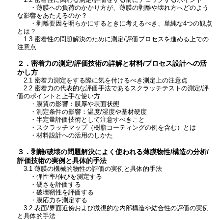
1.2 密着性に関わる測定/評価をする前にチェックするポイント
・薄膜への負荷のかかり方が、薄膜の剥離や壊れ方へどのよう
な影響をあたえるのか？
・剥離要因を明らかにするときに考えるべき、単純な4つの観点
とは？
1.3 密着性の問題解決のために測定/評価プロセスを進める上での
注意点
２．密着力の測定/評価技術の詳解と材料/プロセス設計への活
かし方
2.1 密着力測定をする際に気を付けるべき測定上の注意点
2.2 密着力の代表的な評価手法であるスクラッチテストの測定/評
価のポイントと上手な使い方
・膜質の影響：膜厚や表面状態
・測定条件の影響：温度/湿度や基材硬度
・半定量評価技術として注意すべきこと
・スクラッチマップ（樹脂コーティングの例を含む）とは
・材料設計への活用のしかた
３．剥離/破壊の問題解決によく使われる薄膜物性/構造の分析/
評価技術の実例と具体的手法
3.1 薄膜の機械的物性の評価の実例と具体的手法
・弾性率/伸びを測定する
・硬さを評価する
・破壊靭性を評価する
・膜応力を測定する
3.2 表面/界面近傍および微視的な内部構造や結合性の評価の実例
と具体的手法