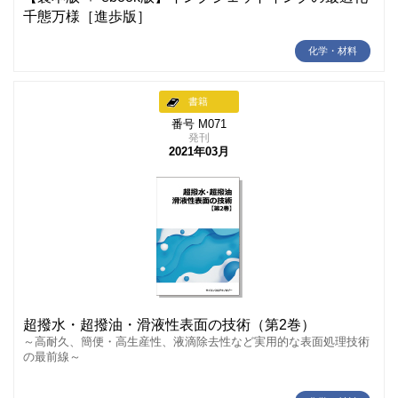
千態万様［進歩版］
化学・材料
書籍
番号 M071
発刊
2021年03月
超撥水・超撥油・滑液性表面の技術（第2巻）
～高耐久、簡便・高生産性、液滴除去性など実用的な表面処理技術
の最前線～