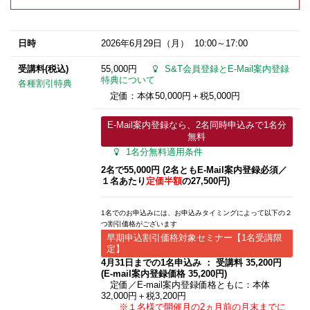
日時
2026年6月29日
（月） 10:00～17:00
受講料(税込)
55,000円
S&T会員登録とE-Mail案内登録
特典について
各種割引特典
定価：本体50,000円＋税5,000円
E-Mail案内登録なら、2名同時申込みで1名分
無料
1名分無料適用条件
2名で55,000円 (2名ともE-Mail案内登録必須​／
１名あたり
定価半額
の27,500円)
1名でのお申込みには、お申込みタイミングによって以下の２
つ割引価格がございます
早期申込割引価格対象セミナー【1名受講限
定】
4月31日までの1名申込み ： 受講料 35,200円
(E-mail案内登録価格 35,200円)
定価／E-mail案内登録価格ともに：本体
32,000円＋税3,200円
※１名様で開催月の2ヵ月前の月末までに