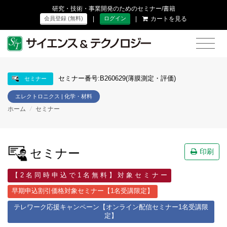
研究・技術・事業開発のためのセミナー/書籍
|
|
カートを見る
会員登録 (無料)
ログイン
セミナー番号:B260629(薄膜測定・評価)
セミナー
エレクトロニクス | 化学・材料
ホーム
/
セミナー
セミナー
印刷
【 2 名 同 時 申 込 で 1 名 無 料 】 対 象 セ ミ ナ ー
早期申込割引価格対象セミナー【1名受講限定】
テレワーク応援キャンペーン【オンライン配信セミナー1名受講限
定】