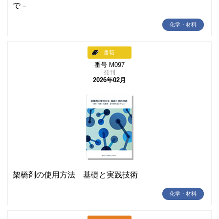
で－
化学・材料
書籍
番号 M097
発刊
2026年02月
架橋剤の使用方法 基礎と実践技術
化学・材料