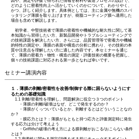
因や、測定や評価で得られた情報を材料や製造プロセスの設計で、
どのように密着性向上へ活かしていくのかについて、わかりやく、
かつ、詳しく紹介します。具体例としては、主に金属や無機のスパ
ッタリング薄膜を取り上げますが、樹脂コーティング膜へ適用した
場合も含めて解説します。
初学者、中堅技術者で薄膜の密着性や機械的な耐久性に関して基
本知識から習得したい方、新製品開発やトラブルシューティングで
の技術課題を解決したい方、さらには、品質管理等で密着力や機械
的特性の測定や、薄膜の表面や構造の分析に携わり、その技術の本
質や注意点を理解したい方に適した内容です。本セミナーを通じ
て、薄膜の密着力・物性・構造の測定・評価技術の概要を把握し、
個々の技術課題に対応される第一歩となれば幸いです。
セミナー講演内容
１．薄膜の剥離/密着性を改善/制御する際に困らないようにす
るための基礎知識
1.1 剥離/密着性を理解し、問題解決に役立つ３つのポイント
・薄膜の剥離/破壊はなぜ、どこで発生するのか？
・薄膜がくっついているとか、剥離するとはどういうことなの
か？
・膜応力とは？：薄膜がもともと持つ応力と評価測定時に発生
する応力は分けて考えよう
・Griffithの破壊の考え方による膜剥離がおこる/おこらない条件
とは？