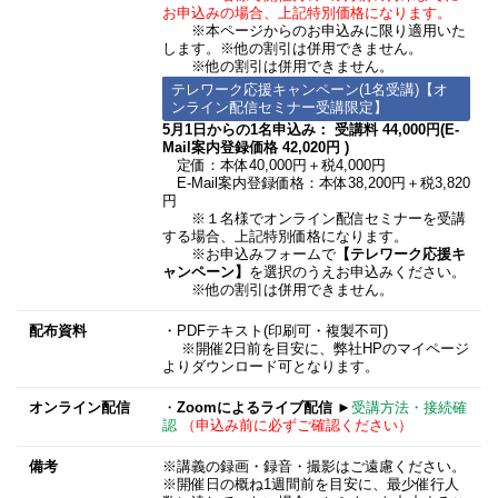
お申込みの場合、上記特別価格になります。
※本ページからのお申込みに限り適用いた
します。※他の割引は併用できません。
※他の割引は併用できません。
テレワーク応援キャンペーン(1名受講)【オ
ンライン配信セミナー受講限定】
5月1日からの1名申込み： 受講料 44,000円(E-
Mail案内登録価格 42,020円 )
定価：本体40,000円＋税4,000円
E-Mail案内登録価格：本体38,200円＋税3,820
円
※１名様でオンライン配信セミナーを受講
する場合、上記特別価格になります。
※お申込みフォームで
【テレワーク応援キ
ャンペーン】
を選択のうえお申込みください。
※他の割引は併用できません。
配布資料
・PDFテキスト(印刷可・複製不可)
※開催2日前を目安に、弊社HPのマイページ
よりダウンロード可となります。
オンライン配信
・
Zoomによるライブ配信
►
受講方法・接続確
認
（申込み前に必ずご確認ください）
備考
※講義の録画・録音・撮影はご遠慮ください。
※開催日の概ね1週間前を目安に、最少催行人