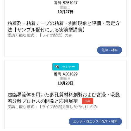
番号 B261027
開催日
10月27日
粘着剤・粘着テープの粘着・剥離現象と評価・選定方
法【サンプル配付による実演型講義】
受講可能な形式：【ライブ配信】のみ
化学・材料
セミナー
番号 A261029
開催日
10月29日
超臨界流体を用いた多孔質材料創製および含浸・吸脱
着分離プロセスの開発と応用展望
NEW
受講可能な形式：【ライブ配信(見逃し配信付)】のみ
エレクトロニクス | 化学・材料