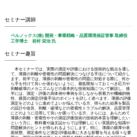
セミナー講師
ペルノックス(株) 開発・事業戦略・品質環境保証管掌 取締役
工学博士 岩村 栄治 氏
セミナー趣旨
本セミナーでは、実際の測定や評価における技術的な観点を通し
て、薄膜の剥離や密着性の問題解決につなげる手法について紹介し
ます。前半では、薄膜の剥離や密着性の問題に対処する際に、何か
ら手を付けて良いか迷わないように、最低限知っておくべき応力や
剥離破壊のメカニズムなどの基本的な技術知識について解説し、後
半には、測定・評価の具体例や事例を示しながら密着力や機械的物
性、膜質の測定/評価手法のポイントを詳しく述べます。薄膜の評価
測定をどのように進めてよいか悩んでいる方、得られた結果を製品
の設計や改良、剥離・破壊などの密着性トラブルの解決、品質管理
にどのように活用して良いか困っている方、さらには、あらためて
薄膜の剥離・密着性やその測定評価技術の技術的本質を理解したい
という方に、教科書や論文誌からでは理解しにくい実践的な知識や
問題解決のヒントが得られるようにします。特に、薄膜の膜厚や表
面状態、測定条件など測定/評価結果に大きな影響を与える様々な要