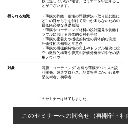
数に達していない場合、セミナーを中止するこ
とがございます。
得られる知識
・薄膜の剥離・破壊の問題解決へ取り組む際に
どこの何から手を付けて良いか困らないための
最低限必要な基礎知識
・薄膜やコーティング材料の設計開発や剥離ト
ラブルにおける具体的な対処手順
・薄膜の密着力や機械的特性の具体的な測定･
評価技術の知識と注意点
・薄膜の機械的特性の向上やトラブル解決に役
立つ微視的構造や膜質の評価分析技術やその活
用ノウハウ
対象
薄膜・コーティングﾞ材料や薄膜デバイスの設
計開発、製造プロセス、品質管理にかかわる中
堅技術者、初学者
このセミナーは終了しました。
このセミナーへの問合せ（再開催・社