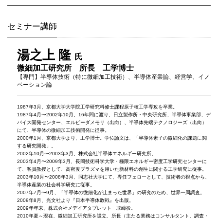
セミナー講師
​湯之上 隆
氏
微細加工研究所 所長 工学博士
【専門】半導体技術（特に微細加工技術）、半導体産業論、経営学、イノ
ベーション論
1987年3月、京都大学大学院工学研究科修士課程原子核工学専攻を卒業。
1987年4月〜2002年10月、16年間に渡り、日立製作所・中央研究所、半導体事業部、デ
バイス開発センター、エルピーダメモリ（出向）、半導体先端テクノロジーズ（出向）
にて、半導体の微細加工技術開発に従事。
2000年1月、京都大学より、工学博士。学位論文は、「半導体素子の微細化の課題に関
する研究開発」。
2002年10月〜2003年3月、株式会社半導体エネルギー研究所。
2003年4月〜2009年3月、長岡技術科学大学・極限エネルギー密度工学研究センターに
て、客員教授として、高密度プラズマを用いた新材料の創生に関する工学研究に従事。
2003年10月〜2008年3月、同志社大学にて、専任フェローとして、技術者の視点から、
半導体産業の社会科学研究に従事。
2007年7月〜9月、「半導体の微細化が止まった世界」の研究のため、世界一周調査。
2009年8月、光文社より『日本半導体敗戦』を出版。
2009年年末、株式会社メデイアタブレット 取締役。
2010年夏～現在、微細加工研究所を設立、所長（主たる業務はコンサルタント、調査・