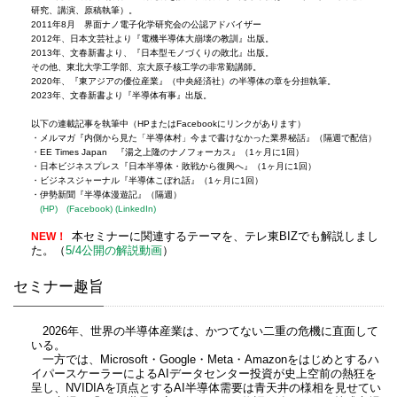
研究、講演、原稿執筆）。
2011年8月 界面ナノ電子化学研究会の公認アドバイザー
2012年、日本文芸社より『電機半導体大崩壊の教訓』出版。
2013年、文春新書より、『日本型モノづくりの敗北』出版。
その他、東北大学工学部、京大原子核工学の非常勤講師。
2020年、『東アジアの優位産業』（中央経済社）の半導体の章を分担執筆。
2023年、文春新書より『半導体有事』出版。
以下の連載記事を執筆中（HPまたはFacebookにリンクがあります）
・メルマガ『内側から見た「半導体村」今まで書けなかった業界秘話』（隔週で配信）
・EE Times Japan 『湯之上隆のナノフォーカス』（1ヶ月に1回）
・日本ビジネスプレス『日本半導体・敗戦から復興へ』（1ヶ月に1回）
・ビジネスジャーナル『半導体こぼれ話』（1ヶ月に1回）
・伊勢新聞『半導体漫遊記』（隔週）
(HP)
(Facebook)
(LinkedIn)
NEW！
本セミナーに関連するテーマを、テレ東BIZでも解説しまし
た。（
5/4公開の解説動画
）
セミナー趣旨
2026年、世界の半導体産業は、かつてない二重の危機に直面して
いる。
一方では、Microsoft・Google・Meta・Amazonをはじめとするハ
イパースケーラーによるAIデータセンター投資が史上空前の熱狂を
呈し、NVIDIAを頂点とするAI半導体需要は青天井の様相を見せてい