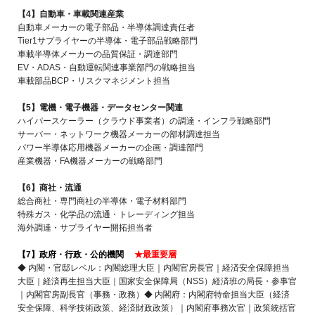
【4】自動車・車載関連産業
自動車メーカーの電子部品・半導体調達責任者
Tier1サプライヤーの半導体・電子部品戦略部門
車載半導体メーカーの品質保証・調達部門
EV・ADAS・自動運転関連事業部門の戦略担当
車載部品BCP・リスクマネジメント担当
【5】電機・電子機器・データセンター関連
ハイパースケーラー（クラウド事業者）の調達・インフラ戦略部門
サーバー・ネットワーク機器メーカーの部材調達担当
パワー半導体応用機器メーカーの企画・調達部門
産業機器・FA機器メーカーの戦略部門
【6】商社・流通
総合商社・専門商社の半導体・電子材料部門
特殊ガス・化学品の流通・トレーディング担当
海外調達・サプライヤー開拓担当者
【7】政府・行政・公的機関
★最重要層
◆ 内閣・官邸レベル：内閣総理大臣｜内閣官房長官｜経済安全保障担当
大臣｜経済再生担当大臣｜国家安全保障局（NSS）経済班の局長・参事官
｜内閣官房副長官（事務・政務）◆ 内閣府：内閣府特命担当大臣（経済
安全保障、科学技術政策、経済財政政策）｜内閣府事務次官｜政策統括官