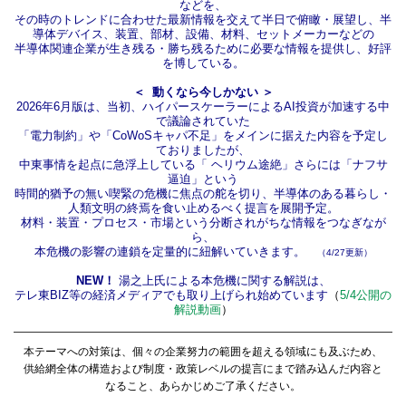
などを、
その時のトレンドに合わせた最新情報を交えて半日で俯瞰・展望し、半
導体デバイス、装置、部材、設備、材料、セットメーカーなどの
半導体関連企業が生き残る・勝ち残るために必要な情報を提供し、好評
を博している。
＜ 動くなら今しかない ＞
2026年6月版は、当初、ハイパースケーラーによるAI投資が加速する中
で議論されていた
「電力制約」や「CoWoSキャパ不足」をメインに据えた内容を予定し
ておりましたが、
中東事情を起点に急浮上している「 ヘリウム途絶」さらには「ナフサ
逼迫」という
時間的猶予の無い喫緊の危機に焦点の舵を切り、半導体のある暮らし・
人類文明の終焉を食い止めるべく提言を展開予定。
材料・装置・プロセス・市場という分断されがちな情報をつなぎなが
ら、
本危機の影響の連鎖を定量的に紐解いていきます。
（4/27更新）
NEW！
湯之上氏による本危機に関する解説は、
テレ東BIZ等の経済メディアでも取り上げられ始めています
（
5/4公開の
解説動画
）
本テーマへの対策は、個々の企業努力の範囲を超える領域にも及ぶため、
供給網全体の構造および制度・政策レベルの提言にまで踏み込んだ内容と
なること、あらかじめご了承ください。