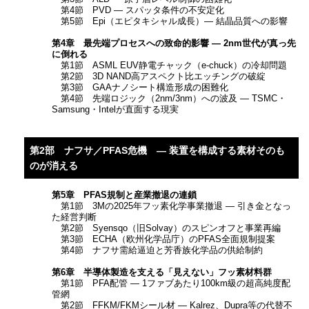
第4節 PVD ― スパッタ条件の不安定化
第5節 Epi（エピタキシャル成長）― 結晶品質への影響
第4章 最先端プロセスへの致命的影響 ― 2nm世代が真っ先
に倒れる
第1節 ASML EUV静電チャック（e-chuck）の冷却問題
第2節 3D NAND高アスペクト比エッチングの破綻
第3節 GAAナノシート構造形成の困難化
第4節 先端ロジック（2nm/3nm）への波及 ― TSMC・
Samsung・Intelが直面する現実
第2部 ナフサ／PFAS危機 ― 装置を構成する素材そのも
のが消える
第5章 PFAS規制と産業撤退の連鎖
第1節 3Mの2025年フッ素化学事業撤退 ― 引き金となっ
た経営判断
第2節 Syensqo（旧Solvay）のスピンオフと事業再編
第3節 ECHA（欧州化学品庁）のPFAS全面規制提案
第4節 ナフサ需給逼迫と芳香族化学品の供給制約
第6章 半導体製造を支える「見えない」フッ素材料群
第1節 PFA配管 ― 1ファブあたり100km級の超高純度配
管網
第2節 FFKM/FKMシール材 ― Kalrez、Dupra等の代替不