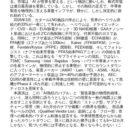
る。市場は「AI が世界を変える」という物語に酔いしれ、株式市場
は連日最高値を更新している。しかし、その熱狂の足元で、半導体
製造を物理的に支える基盤インフラが、静かに、しかし決定的に崩
れ始めている。
2026年3月、カタールLNG施設の停止により、世界のヘリウム供
給の約33%が一夜にして失われた。 ヘリウムは、ドライエッチン
グ・CVD・ALD・EUV静電チャック・3D NAND積層・GAAナノシー
ト形成における±0.2℃の熱制御に不可欠な、代替不能のガスであ
る。同時に、ナフサ逼迫とPFAS規制（3M撤退・ECHA規制）が、
PFA配管（1ファブあたり100km）、Kalrez（FFKM/FKM）シール
材、Fomblin/Krytox（PFPE）潤滑剤、PEEK樹脂、そしてフォトレ
ジスト（ナフサ由来芳香族・PFAS由来PAGアニオン）の供給を直
撃している。これは単なる「サプライチェーンの混乱」ではない。
TSMC・Samsung・Intel・Rapidus・Sony・パワー半導体メーカー
の生産ラインが、物理的に停止する事態が、すでにカウントダウン
に入っている。装置メーカー（AMAT・Lam・TEL・ASML・KLA）
のアフターマーケット収益は 24〜40%の崩壊が予測され、AEC-
Q100の硬直性により車載半導体は信頼性の壁に直面する。そして危
機がPhase 4（6カ月超）に到達した時、それは不可逆的なキャパシ
ティロスを意味する。
本講演は、この「AI熱狂のバブル」と「製造基盤の物理的崩壊」
という、誰も同時に語ろうとしない二つの現実を一枚の地図上に描
き出すことを目的とする。さらに、従来の「ストック型」サプライ
チェーン管理（例：4カ月分のナフサ備蓄）の限界を指摘し、部品番
号レベルのQVL（Qualified Vendor List）追跡による「フロー型」管
理への根本的パラダイム転換を提言する。中東情勢悪化からから始
まったカウントダウンに、我々に残された猶予は長くても6〜12カ月
しかない。気づいた時には手遅れとなる。動くなら今しかない（こ