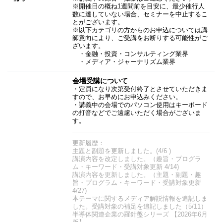
※開催日の概ね1週間前を目安に、最少催行人
数に達していない場合、セミナーを中止するこ
とがございます。
※以下カテゴリの方からのお申込については講
師意向により、ご受講をお断りする可能性がご
ざいます。
・金融・投資・コンサルティング業界
・メディア・ジャーナリズム業界
会場受講について
・定員になり次第受付終了とさせていただきま
すので、お早めにお申込みください。
・講義中の会場でのパソコン使用はキーボード
の打音などでご遠慮いただく場合がございま
す。
更新履歴：
主題と副題を更新しました。(4/6 )
講演内容を改定しました。（趣旨・プログラ
ム・キーワード・受講対象更新 4/14)
講演内容を更新しました。（主題・副題・趣
旨・プログラム・キーワード・受講対象更新
4/27)​
本テーマに関するメディア解説情報を追記しま
した。受講対象の補足を追記しました（5/11）
半導体関連企業の羅針盤シリーズ 【2026年6月