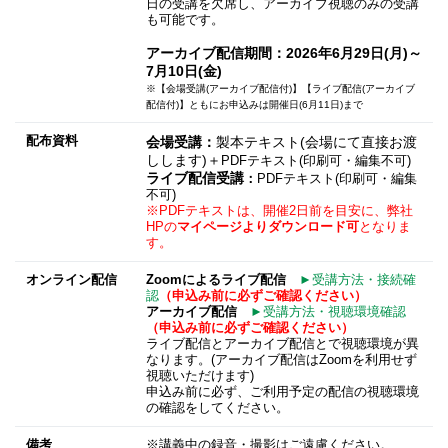
日の受講を欠席し、アーカイブ視聴のみの受講
も可能です。
アーカイブ配信期間：2026年6月29日(月)～
7月10日(金)
※【会場受講(アーカイブ配信付)】【ライブ配信(アーカイブ
配信付)】ともにお申込みは開催日(6月11日)まで
配布資料
会場受講：
製本テキスト(会場にて直接お渡
しします)＋
PDFテキスト(印刷可・編集不可)
ライブ配信受講
：
PDFテキスト(印刷可・編集
不可)
※PDFテキストは、開催2日前を目安に、弊社
HPの
マイページよりダウンロード可
となりま
す。
オンライン配信
Zoomによるライブ配信
►受講方法・接続確
認
（申込み前に必ずご確認ください）
アーカイブ配信
►受講方法・視聴環境確認
（申込み前に必ずご確認ください）
ライブ配信とアーカイブ配信とで視聴環境が異
なります。(アーカイブ配信はZoomを利用せず
視聴いただけます)
申込み前に必ず、ご利用予定の配信の視聴環境
の確認をしてください。
備考
※講義中の録音・撮影はご遠慮ください。