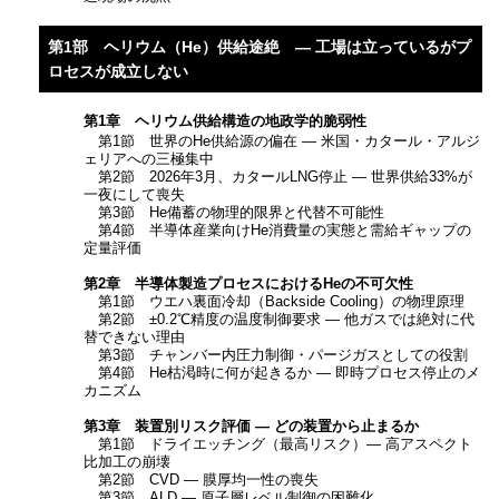
第1部 ヘリウム（He）供給途絶 ― 工場は立っているがプ
ロセスが成立しない
第1章 ヘリウム供給構造の地政学的脆弱性
第1節 世界のHe供給源の偏在 ― 米国・カタール・アルジ
ェリアへの三極集中
第2節 2026年3月、カタールLNG停止 ― 世界供給33%が
一夜にして喪失
第3節 He備蓄の物理的限界と代替不可能性
第4節 半導体産業向けHe消費量の実態と需給ギャップの
定量評価
第2章 半導体製造プロセスにおけるHeの不可欠性
第1節 ウエハ裏面冷却（Backside Cooling）の物理原理
第2節 ±0.2℃精度の温度制御要求 ― 他ガスでは絶対に代
替できない理由
第3節 チャンバー内圧力制御・パージガスとしての役割
第4節 He枯渇時に何が起きるか ― 即時プロセス停止のメ
カニズム
第3章 装置別リスク評価 ― どの装置から止まるか
第1節 ドライエッチング（最高リスク）― 高アスペクト
比加工の崩壊
第2節 CVD ― 膜厚均一性の喪失
第3節 ALD ― 原子層レベル制御の困難化