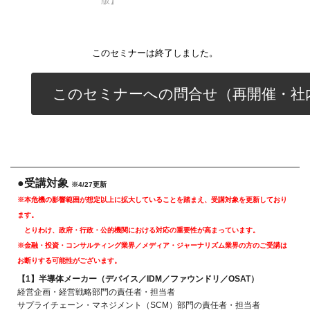
版】
このセミナーは終了しました。
このセミナーへの問合せ（再開催・社
●受講対象
※4/27更新
※本危機の影響範囲が想定以上に拡大していることを踏まえ、受講対象を更新しており
ます。
とりわけ、政府・行政・公的機関における対応の重要性が高まっています。
※金融・投資・コンサルティング業界／メディア・ジャーナリズム業界の方のご受講は
お断りする可能性がございます。
【1】半導体メーカー（デバイス／IDM／ファウンドリ／OSAT）
経営企画・経営戦略部門の責任者・担当者
サプライチェーン・マネジメント（SCM）部門の責任者・担当者