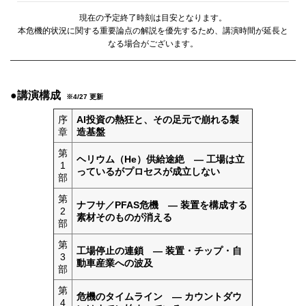
現在の予定終了時刻は目安となります。
本危機的状況に関する重要論点の解説を優先するため、講演時間が延長と
なる場合がございます。
●講演構成
※4/27 更新
序
AI投資の熱狂と、その足元で崩れる製
章
造基盤
第
ヘリウム（He）供給途絶 ― 工場は立
1
っているがプロセスが成立しない
部
第
ナフサ／PFAS危機 ― 装置を構成する
2
素材そのものが消える
部
第
工場停止の連鎖 ― 装置・チップ・自
3
動車産業への波及
部
第
危機のタイムライン ― カウントダウ
4