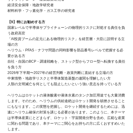
経済安全保障・地政学研究者
材料科学・フッ素化学・ガス工学の研究者
【9】特にお勧めする方
国家レベルで半導体サプライチェーンの物理的リスクに対処する責任を負
う政府高官
「AI投資ブームの足元にある物理的リスク」を経営層・大臣に説明する立
場の方
ヘリウム・PFAS・ナフサ問題の同時影響を部品番号レベルで把握する必
要がある方
自社・自国のBCP・調達戦略を、ストック型からフロー型へ転換する責任
を負う方
2026年下半期〜2027年の経営判断・政策判断に直結する立場の方
中東情勢・地政学リスクと半導体製造基盤の連関を理解したい方
人類の文明滅亡を何としても阻止したいという強い意志を持っている方
ヘリウムはロケットの液体酸素や液体水素のタンク加圧用途でも大量消費
します。そのため、ヘリウムの供給途絶はロケット開発を頓挫させること
にもなります。この実態を把握し、ロケット開発を継続するためには、迅
速にヘリウム確保の対策を講じる必要があります。このように、本テーマ
は半導体産業にとどまらず、ロケット・宇宙開発分野を含め、広範な産業
に関わる問題であり、本テーマにご関心をお持ちの方に広くおすすめいた
します。