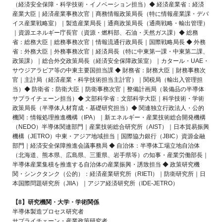
（経済安全保障・科学技術・イノベーション担当）◆ 経済産業省：経済
産業大臣｜経済産業事務次官｜商務情報政策局長（特に情報産業課・デバ
イス産業戦略室）｜製造産業局長｜通商政策局長（通商戦略・輸出管理）
｜資源エネルギー庁長官（資源・燃料部、石油・天然ガス課）◆ 総務
省：総務大臣｜総務事務次官｜情報流通行政局長｜国際戦略局長 ◆ 外務
省：外務大臣｜外務事務次官｜経済局長（特に中東第一課・中東第二課、
政策課）｜総合外交政策局長（経済安全保障政策室）｜カタール・UAE・
サウジアラビア等の中東主要国担当課 ◆ 財務省：財務大臣｜財務事務次
官｜主計局（経済産業・科学技術担当主計官）｜関税局（輸出入管理担
当）◆ 防衛省：防衛大臣｜防衛事務次官｜整備計画局（装備品の半導体
サプライチェーン担当）◆ 文部科学省：文部科学大臣｜科学技術・学術
政策局長（半導体人材育成・基礎研究担当）◆ 関連独立行政法人・公的
機関：情報処理推進機構（IPA）｜新エネルギー・産業技術総合開発機構
（NEDO）半導体関連部門｜産業技術総合研究所（AIST）｜日本貿易振興
機構（JETRO）中東・アジア地域担当｜国際協力銀行（JBIC）資源金融
部門｜経済安全保障推進会議事務局 ◆ 自治体：半導体工場立地自治体
（北海道、熊本県、広島県、三重県、岩手県等）の知事・産業労働部長｜
半導体産業集積を推進する自治体の産業振興・誘致担当 ◆ 政策研究機
関・シンクタンク（公的）：経済産業研究所（RIETI）｜防衛研究所｜日
本国際問題研究所（JIIA）｜アジア経済研究所（IDE-JETRO）
【8】研究機関・大学・学術関係
半導体製造プロセス研究者
サプライチェーン・産業政策研究者