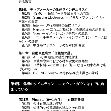
走る激震
第9章 チップメーカーの生産ライン停止リスク
第1節 TSMC ― 先端ノード歩留まりへの直撃
第2節 Samsung Electronics ― メモリ・ファウンドリ両
事業への影響
第3節 Intel ― IDM2.0戦略の頓挫リスク
第4節 Rapidus ― 立ち上げ期における供給途絶の致命性
第5節 Sony ― イメージセンサ事業への波及
第6節 パワー半導体メーカー（インフィニオン・ロームほ
か）への影響
第7節 中国系ファウンドリの相対的影響度
第10章 自動車産業の「信頼性の壁」
第1節 AEC-Q100認証の構造的硬直性
第2節 車載半導体における材料変更の困難性
第3節 代替材料へのピボット不能 ― なぜ自動車産業は逃
げられないか
第4節 EV・ADAS時代の半導体依存度上昇との矛盾
第4部 危機のタイムライン ― カウントダウンはすでに始
まっている
第11章 Phase 1（0〜1カ月）― 在庫消費期
第1節 各社在庫水準の実態
第2節 短期的な代替調達の試みとその限界