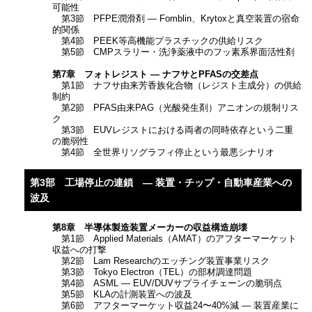
可能性
第3節 PFPE潤滑剤 ― Fomblin、Krytoxと真空装置の宿命
的関係
第4節 PEEK等高機能プラスチックの供給リスク
第5節 CMPスラリー・洗浄薬液中のフッ素系界面活性剤
第7章 フォトレジスト ― ナフサとPFASの交差点
第1節 ナフサ由来芳香族化合物（レジスト主成分）の供給
制約
第2節 PFAS由来PAG（光酸発生剤）アニオンの規制リス
ク
第3節 EUVレジストにおける両者の同時依存という二重
の脆弱性
第4節 全世界リソグラフィ停止という最悪シナリオ
第3部 工場停止の連鎖 ― 装置・チップ・自動車産業への
波及
第8章 半導体製造装置メーカーの収益構造崩壊
第1節 Applied Materials（AMAT）のアフターマーケット
収益への打撃
第2節 Lam Researchのエッチング装置事業リスク
第3節 Tokyo Electron（TEL）の部材調達問題
第4節 ASML ― EUV/DUVサプライチェーンの脆弱点
第5節 KLAの計測装置への波及
第6節 アフターマーケット収益24〜40%減 ― 装置産業に