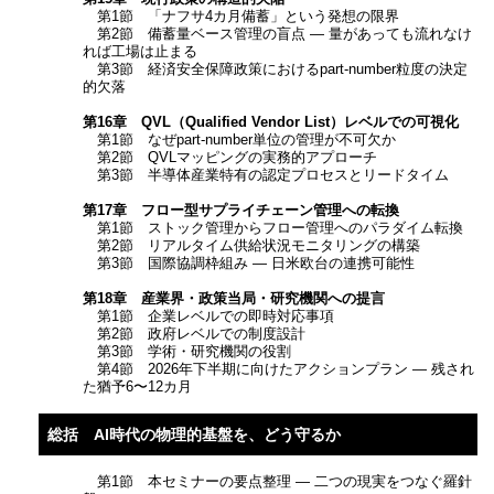
第1節 「ナフサ4カ月備蓄」という発想の限界
第2節 備蓄量ベース管理の盲点 ― 量があっても流れなけ
れば工場は止まる
第3節 経済安全保障政策におけるpart-number粒度の決定
的欠落
第16章 QVL（Qualified Vendor List）レベルでの可視化
第1節 なぜpart-number単位の管理が不可欠か
第2節 QVLマッピングの実務的アプローチ
第3節 半導体産業特有の認定プロセスとリードタイム
第17章 フロー型サプライチェーン管理への転換
第1節 ストック管理からフロー管理へのパラダイム転換
第2節 リアルタイム供給状況モニタリングの構築
第3節 国際協調枠組み ― 日米欧台の連携可能性
第18章 産業界・政策当局・研究機関への提言
第1節 企業レベルでの即時対応事項
第2節 政府レベルでの制度設計
第3節 学術・研究機関の役割
第4節 2026年下半期に向けたアクションプラン ― 残され
た猶予6〜12カ月
総括 AI時代の物理的基盤を、どう守るか
第1節 本セミナーの要点整理 ― 二つの現実をつなぐ羅針