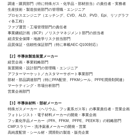
調達・購買部門（特に特殊ガス・化学品・部材担当）の責任者・実務者
生産技術・製造技術部門の管理職・エンジニア
プロセスエンジニア（エッチング、CVD、ALD、PVD、Epi、リソグラフ
ィ各工程）
ファブ運営・工場管理部門の責任者
事業継続計画（BCP）／リスクマネジメント部門の担当者
経済安全保障・地政学リスク担当部門
品質保証・信頼性保証部門（特に車載AEC-Q100対応）
【2】半導体製造装置メーカー
経営企画・事業戦略部門
装置開発・設計部門の管理職・エンジニア
アフターマーケット／カスタマーサポート事業部門
部材・部品調達部門（特にPFA配管、FFKMシール、PFPE潤滑剤関連）
マーケティング・市場分析部門
営業企画部門
【3】半導体材料・部材メーカー
特殊ガスメーカー（ヘリウム、フッ素系ガス等）の事業責任者・営業企画
フォトレジスト・電子材料メーカーの開発・事業企画
フッ素化学品メーカー（PFA、FFKM、PFPE、PEEK等）の戦略部門
CMPスラリー・洗浄薬液メーカーの開発・営業
高純度配管・シール材・潤滑剤の製造・販売企業