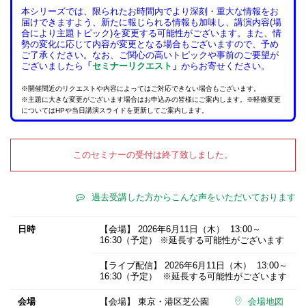
本シリーズでは、限られたお時間内でより深刻・重大な情報をお
届けできますよう、新たに報じられる情報も加味し、講演内容(場
合により主題トピック)を変更する可能性がございます。また、情
勢の変化に応じて内容が変更となる場合もございますので、予め
ご了承ください。
なお、ご関心の高いトピックや事前のご要望が
ございましたら
「
セミナーリクエスト
」
からお寄せください。
※開催間近のリクエストや内容によってはご対応できない場合もございます。
※主題に大きな変更がございます場合はお申込みの皆様にご案内します。※軽微変更
についてはHPや当日講演スライドを更新してご案内します。
このセミナーの受付は終了致しました。
過去受講した方からこんな声をいただいております
日時
【会場】
2026年6月11日
（木） 13:00～
16:30（予定） ※延長する可能性がございます
【ライブ配信】
2026年6月11日
（木） 13:00～
16:30（予定） ※延長する可能性がございます
会場
【会場】 東京・港区芝公園
会場地図