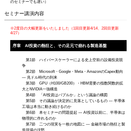
のセミナーでも遅い）
セミナー講演内容
※2度目の大幅更新をいたしました（1回目更新4/14、2回目更新
4/27）
序章 AI投資の熱狂と、その足元で崩れる製造基盤
第1節 ハイパースケーラーによる史上空前の設備投資競
争
第2節 Microsoft・Google・Meta・AmazonのCapex動向
― 兆ドル時代の到来
第3節 GPU（H100/GB200）・HBM需要の指数関数的拡
大とNVIDIA一強構造
第4節 「AI投資はバブルか」という議論の構図
第5節 その議論が決定的に見落としているもの ― 半導体
工場は本当に動き続けるのか
第6節 本セミナーの問題提起 ― AI投資以前に、半導体は
物理的に作れるのか
第7節 二つの現実を一枚の地図に ― 金融市場の熱狂と製
造現場の沈黙