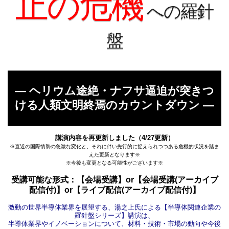
止の危機
への羅針
盤
― ヘリウム途絶・ナフサ逼迫が突きつ
ける人類文明終焉のカウントダウン ―
講演内容を再更新しました（4/27更新）
※直近の国際情勢の急激な変化と、それに伴い先行的に捉えられつつある危機的状況を踏ま
えた更新となります※
※今後も変更となる可能性がございます※
受講可能な形式：【会場受講】or【会場受講(アーカイブ
配信付)】or【ライブ配信(アーカイブ配信付)】
激動の世界半導体業界を展望する、湯之上氏による【半導体関連企業の
羅針盤シリーズ】講演は、
半導体業界やイノベーションについて、材料・技術・市場の動向や今後