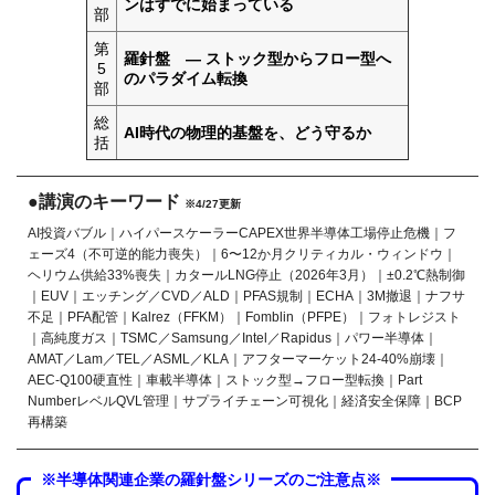
ンはすでに始まっている
部
第
羅針盤 ― ストック型からフロー型へ
5
のパラダイム転換
部
総
AI時代の物理的基盤を、どう守るか
括
●講演のキーワード
※4/27更新
AI投資バブル｜ハイパースケーラーCAPEX世界半導体工場停止危機｜フ
ェーズ4（不可逆的能力喪失）｜6〜12か月クリティカル・ウィンドウ｜
ヘリウム供給33%喪失｜カタールLNG停止（2026年3月）｜±0.2℃熱制御
｜EUV｜エッチング／CVD／ALD｜PFAS規制｜ECHA｜3M撤退｜ナフサ
不足｜PFA配管｜Kalrez（FFKM）｜Fomblin（PFPE）｜フォトレジスト
｜高純度ガス｜TSMC／Samsung／Intel／Rapidus｜パワー半導体｜
AMAT／Lam／TEL／ASML／KLA｜アフターマーケット24-40%崩壊｜
AEC-Q100硬直性｜車載半導体｜ストック型→フロー型転換｜Part
NumberレベルQVL管理｜サプライチェーン可視化｜経済安全保障｜BCP
再構築
※半導体関連企業の羅針盤シリーズのご注意点※