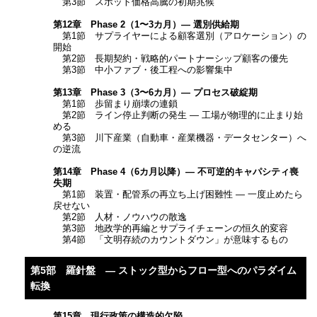
第3節 スポット価格高騰の初期兆候
第12章 Phase 2（1〜3カ月）― 選別供給期
第1節 サプライヤーによる顧客選別（アロケーション）の
開始
第2節 長期契約・戦略的パートナーシップ顧客の優先
第3節 中小ファブ・後工程への影響集中
第13章 Phase 3（3〜6カ月）― プロセス破綻期
第1節 歩留まり崩壊の連鎖
第2節 ライン停止判断の発生 ― 工場が物理的に止まり始
める
第3節 川下産業（自動車・産業機器・データセンター）へ
の逆流
第14章 Phase 4（6カ月以降）― 不可逆的キャパシティ喪
失期
第1節 装置・配管系の再立ち上げ困難性 ― 一度止めたら
戻せない
第2節 人材・ノウハウの散逸
第3節 地政学的再編とサプライチェーンの恒久的変容
第4節 「文明存続のカウントダウン」が意味するもの
第5部 羅針盤 ― ストック型からフロー型へのパラダイム
転換
第15章 現行政策の構造的欠陥