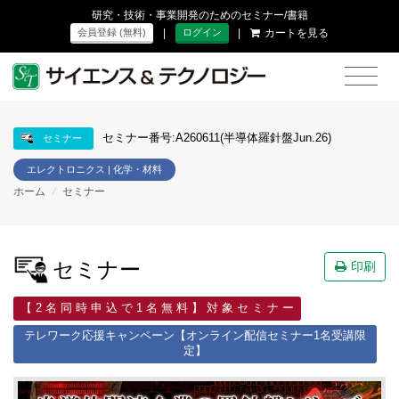
研究・技術・事業開発のためのセミナー/書籍
|
|
カートを見る
会員登録 (無料)
ログイン
セミナー番号:A260611(半導体羅針盤Jun.26)
セミナー
エレクトロニクス | 化学・材料
ホーム
/
セミナー
セミナー
印刷
【 2 名 同 時 申 込 で 1 名 無 料 】 対 象 セ ミ ナ ー
テレワーク応援キャンペーン【オンライン配信セミナー1名受講限
定】