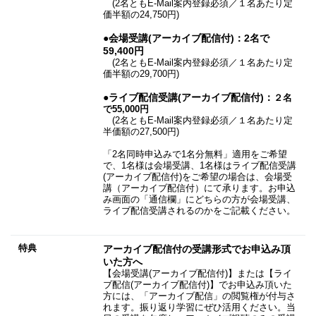
(2名ともE-Mail案内登録必須​／１名あたり定
価半額の24,750円)
●会場受講(アーカイブ配信付)：2名で
59,400円
(2名ともE-Mail案内登録必須​／１名あたり定
価半額の29,700円)
●ライブ
配信受講(アーカイブ配信付)：
２名
で55,000円
(2名ともE-Mail案内登録必須​／１名あたり定
半価額の27,500円)
「2名同時申込みで1名分無料」適用をご希望
で、1名様は会場受講、1名様はライブ配信受講
(アーカイブ配信付)をご希望の場合は、会場受
講（アーカイブ配信付）にて承ります。お申込
み画面の「通信欄」にどちらの方が会場受講、
ライブ配信受講されるのかをご記載ください。
特典
アーカイブ配信付の受講形式でお申込み頂
いた方へ
【会場受講(アーカイブ配信付)】または【ライ
ブ配信(アーカイブ配信付)】でお申込み頂いた
方には、「アーカイブ配信」の閲覧権が付与さ
れます。振り返り学習にぜひ活用ください。当