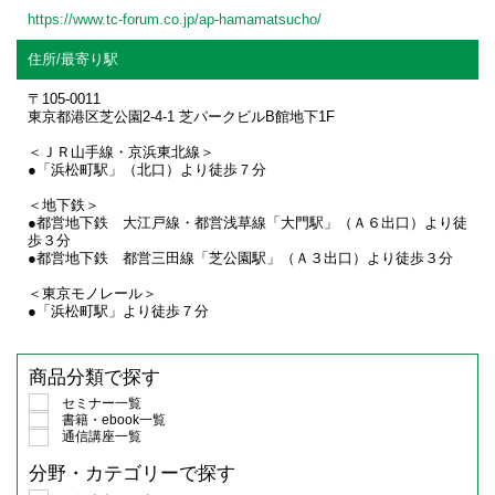
https://www.tc-forum.co.jp/ap-hamamatsucho/
住所/最寄り駅
〒105-0011
東京都港区芝公園2-4-1 芝パークビルB館地下1F
＜ＪＲ山手線・京浜東北線＞
●「浜松町駅」（北口）より徒歩７分
＜地下鉄＞
●都営地下鉄 大江戸線・都営浅草線「大門駅」（Ａ６出口）より徒
歩３分
●都営地下鉄 都営三田線「芝公園駅」（Ａ３出口）より徒歩３分
＜東京モノレール＞
●「浜松町駅」より徒歩７分
商品分類で探す
セミナー一覧
書籍・ebook一覧
通信講座一覧
分野・カテゴリーで探す