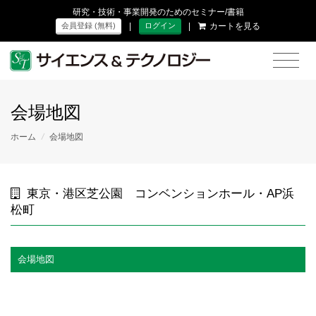
研究・技術・事業開発のためのセミナー/書籍
|
|
カートを見る
会員登録 (無料)
ログイン
会場地図
ホーム
/
会場地図
東京・港区芝公園 コンベンションホール・AP浜
松町
会場地図