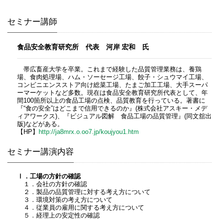
セミナー講師
食品安全教育研究所 代表 河岸 宏和 ​氏
帯広畜産大学を卒業。これまで経験した品質管理業務は、養鶏
場、食肉処理場、ハム・ソーセージ工場、餃子・シュウマイ工場、
コンビニエンスストア向け総菜工場、たまご加工工場、大手スーパ
ーマーケットなど多数。現在は食品安全教育研究所代表として、年
間100箇所以上の食品工場の点検、品質教育を行っている。著書に
『“食の安全”はどこまで信用できるのか』(株式会社アスキー・メデ
ィアワークス)、『ビジュアル図解 食品工場の品質管理』(同文舘出
版)などがある。
【HP】
http://ja8mrx.o.oo7.jp/koujyou1.htm
セミナー講演内容
Ⅰ．工場の方針の確認
１．会社の方針の確認
２．製品の品質管理に対する考え方について
３．環境対策の考え方について
４．従業員の雇用に関する考え方について
５．経理上の安定性の確認