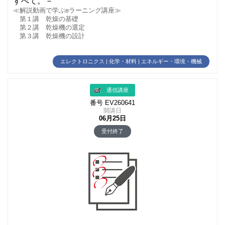
すべて。－
≪解説動画で学ぶeラーニング講座≫
第１講 乾燥の基礎
第２講 乾燥機の選定
第３講 乾燥機の設計
エレクトロニクス | 化学・材料 | エネルギー・環境・機械
通信講座
番号 EV260641
開講日
06月25日
受付終了