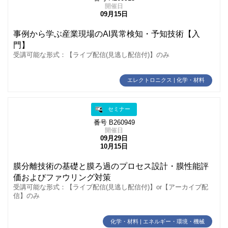
開催日
09月15日
事例から学ぶ産業現場のAI異常検知・予知技術【入
門】
受講可能な形式：【ライブ配信(見逃し配信付)】のみ
エレクトロニクス | 化学・材料
セミナー
番号 B260949
開催日
09月29日
10月15日
膜分離技術の基礎と膜ろ過のプロセス設計・膜性能評
価およびファウリング対策
受講可能な形式：【ライブ配信(見逃し配信付)】or【アーカイブ配
信】のみ
化学・材料 | エネルギー・環境・機械