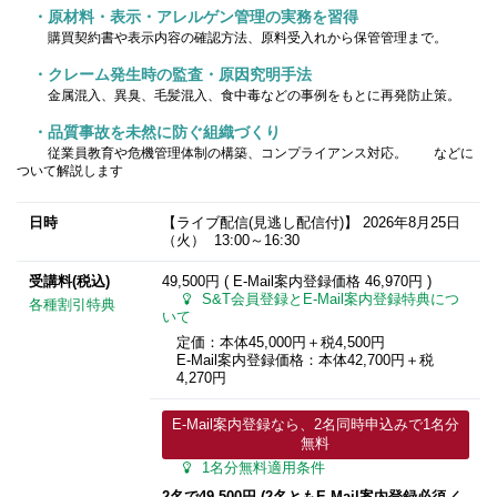
・原材料・表示・アレルゲン管理の実務を習得
購買契約書や表示内容の確認方法、原料受入れから保管管理まで。
・クレーム発生時の監査・原因究明手法
金属混入、異臭、毛髪混入、食中毒などの事例をもとに再発防止策。
・品質事故を未然に防ぐ組織づくり
従業員教育や危機管理体制の構築、コンプライアンス対応。 などに
ついて解説します
日時
【ライブ配信(見逃し配信付)】
2026年8月25日
（火） 13:00～16:30
受講料(税込)
49,500円 ( E-Mail案内登録価格
46,970円
)
S&T会員登録とE-Mail案内登録特典につ
各種割引特典
いて
定価：本体45,000円＋税4,500円
E-Mail案内登録価格：本体42,700円＋税
4,270円
E-Mail案内登録なら、2名同時申込みで1名分
無料
1名分無料適用条件