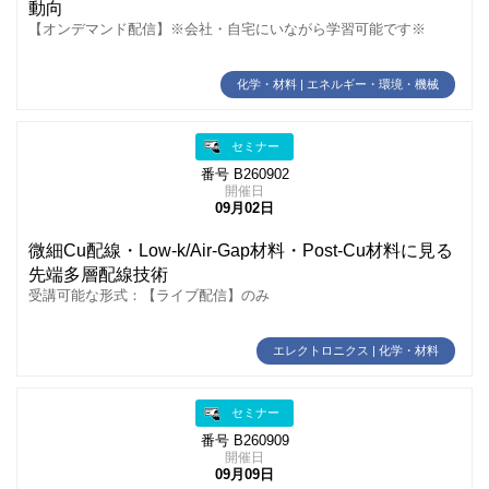
動向
【オンデマンド配信】※会社・自宅にいながら学習可能です※
化学・材料 | エネルギー・環境・機械
セミナー
番号 B260902
開催日
09月02日
微細Cu配線・Low‑k/Air-Gap材料・Post-Cu材料に見る
先端多層配線技術
受講可能な形式：【ライブ配信】のみ
エレクトロニクス | 化学・材料
セミナー
番号 B260909
開催日
09月09日