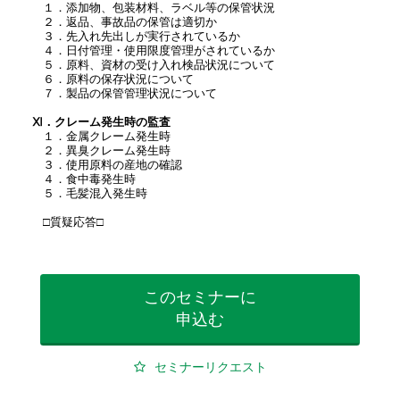
１．添加物、包装材料、ラベル等の保管状況
２．返品、事故品の保管は適切か
３．先入れ先出しが実行されているか
４．日付管理・使用限度管理がされているか
５．原料、資材の受け入れ検品状況について
６．原料の保存状況について
７．製品の保管管理状況について
Ⅺ．クレーム発生時の監査
１．金属クレーム発生時
２．異臭クレーム発生時
３．使用原料の産地の確認
４．食中毒発生時
５．毛髪混入発生時
□質疑応答□
このセミナーに
申込む
セミナーリクエスト