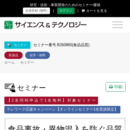
研究・技術・事業開発のためのセミナー/書籍
|
|
カートを見る
会員登録 (無料)
ログイン
セミナー番号:B260865(食品品質)
セミナー
医薬品
化学・材料
ホーム
/
セミナー
セミナー
印刷
【 2 名 同 時 申 込 で 1 名 無 料 】 対 象 セ ミ ナ ー
テレワーク応援キャンペーン【オンラインセミナー1名受講限定】
食品事故・異物混入を防ぐ品質