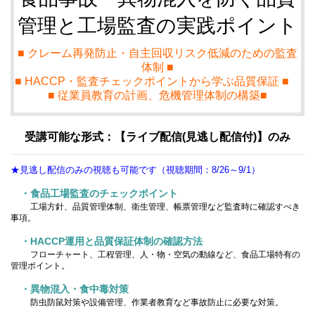
管理と工場監査の実践ポイント
■ クレーム再発防止・自主回収リスク低減のための監査
体制 ■
■ HACCP・監査チェックポイントから学ぶ品質保証 ■
■ 従業員教育の計画、危機管理体制の構築■
受講可能な形式：【ライブ配信(見逃し配信付)】のみ
★見逃し配信のみの視聴も可能です（視聴期間：8/26～9/1）
・食品工場監査のチェックポイント
工場方針、品質管理体制、衛生管理、帳票管理など監査時に確認すべき
事項。
・HACCP運用と品質保証体制の確認方法
フローチャート、工程管理、人・物・空気の動線など、食品工場特有の
管理ポイント。
・異物混入・食中毒対策
防虫防鼠対策や設備管理、作業者教育など事故防止に必要な対策。