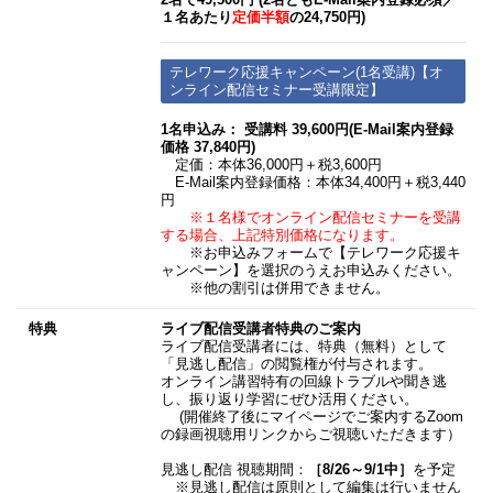
2名で49,500円 (2名ともE-Mail案内登録必須​／
１名あたり
定価半額
の24,750円)
テレワーク応援キャンペーン(1名受講)【オ
ンライン配信セミナー受講限定】
1名申込み： 受講料 39,600円(E-Mail案内登録
価格 37,840円)
定価：本体36,000円＋税3,600円
E-Mail案内登録価格：本体34,400円＋税3,440
円
※１名様でオンライン配信セミナーを受講
する場合、上記特別価格になります。
※お申込みフォームで【テレワーク応援キ
ャンペーン】を選択のうえお申込みください。
※他の割引は併用できません。
特典
ライブ配信受講者特典のご案内
ライブ配信受講者には、特典（無料）として
「見逃し配信」の閲覧権が付与されます。
オンライン講習特有の回線トラブルや聞き逃
し、振り返り学習にぜひ活用ください。
(開催終了後にマイページでご案内するZoom
の録画視聴用リンクからご視聴いただきます）
見逃し配信 視聴期間：
［8/26～9/1中］
を予定
※見逃し配信は原則として編集は行いません