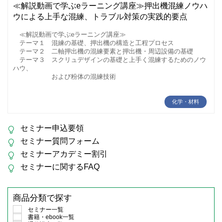
≪解説動画で学ぶeラーニング講座≫押出機混練ノウハ
ウによる上手な混練、トラブル対策の実践的要点
≪解説動画で学ぶeラーニング講座≫
テーマ１ 混練の基礎、押出機の構造と工程プロセス
テーマ２ 二軸押出機の混練要素と押出機・周辺設備の基礎
テーマ３ スクリュデザインの基礎と上手く混練するためのノウ
ハウ、
および粉体の混練技術
化学・材料
セミナー申込要領
セミナー質問フォーム
セミナーアカデミー割引
セミナーに関するFAQ
商品分類で探す
セミナー一覧
書籍・ebook一覧