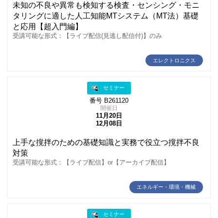
未知の不良や異常も検知する検査・センシング・モニ
タリングに適した人工知能MTシステム（MT法）基礎
と応用【超入門編】
受講可能な形式：【ライブ配信(見逃し配信付)】のみ
エレクトロニクス
セミナー
番号 B261120
開催日
11月20日
12月08日
上手な撹拌のための基礎知識と実務で役立つ撹拌不良
対策
受講可能な形式：【ライブ配信】or【アーカイブ配信】
エネルギー・環境・機械
セミナー