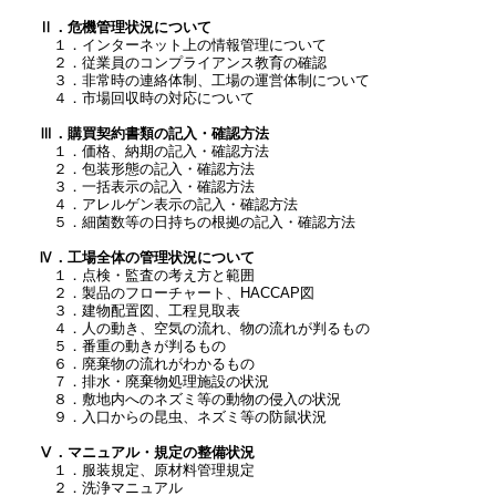
Ⅱ．危機管理状況について
１．インターネット上の情報管理について
２．従業員のコンプライアンス教育の確認
３．非常時の連絡体制、工場の運営体制について
４．市場回収時の対応について
Ⅲ．購買契約書類の記入・確認方法
１．価格、納期の記入・確認方法
２．包装形態の記入・確認方法
３．一括表示の記入・確認方法
４．アレルゲン表示の記入・確認方法
５．細菌数等の日持ちの根拠の記入・確認方法
Ⅳ．工場全体の管理状況について
１．点検・監査の考え方と範囲
２．製品のフローチャート、HACCAP図
３．建物配置図、工程見取表
４．人の動き、空気の流れ、物の流れが判るもの
５．番重の動きが判るもの
６．廃棄物の流れがわかるもの
７．排水・廃棄物処理施設の状況
８．敷地内へのネズミ等の動物の侵入の状況
９．入口からの昆虫、ネズミ等の防鼠状況
Ⅴ．マニュアル・規定の整備状況
１．服装規定、原材料管理規定
２．洗浄マニュアル