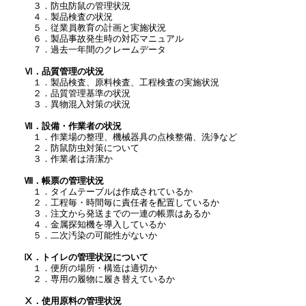
３．防虫防鼠の管理状況
４．製品検査の状況
５．従業員教育の計画と実施状況
６．製品事故発生時の対応マニュアル
７．過去一年間のクレームデータ
Ⅵ．品質管理の状況
１．製品検査、原料検査、工程検査の実施状況
２．品質管理基準の状況
３．異物混入対策の状況
Ⅶ．設備・作業者の状況
１．作業場の整理、機械器具の点検整備、洗浄など
２．防鼠防虫対策について
３．作業者は清潔か
Ⅷ．帳票の管理状況
１．タイムテーブルは作成されているか
２．工程毎・時間毎に責任者を配置しているか
３．注文から発送までの一連の帳票はあるか
４．金属探知機を導入しているか
５．二次汚染の可能性がないか
Ⅸ．トイレの管理状況について
１．便所の場所・構造は適切か
２．専用の履物に履き替えているか
Ⅹ．使用原料の管理状況