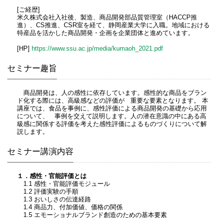
[ご経歴]
米久株式会社入社後、製造、商品開発部品質管理室（HACCP推
進）、CS推進、CSR室を経て、静岡産業大学に入職。地域における
特産品を活かした商品開発・企画を企業団体と進めています。
[HP]
https://www.ssu.ac.jp/media/kumaoh_2021.pdf
セミナー趣旨
商品開発は、人の感性に依存しています。感性的な商品をブラン
ド化する際には、高級感などの評価が 重要な要素となります。 本
講座では、食品を事例に、感性評価による商品開発の基礎から応用
について、 事例を交えて説明します。人の潜在意識の中にある高
級感に関係する評価を考えた感性評価によるものづくりについて解
説します。
セミナー講演内容
１．感性・官能評価とは
1.1 感性・官能評価モジュール
1.2 評価実験の手順
1.3 おいしさの伝達経路
1.4 商品力、付加価値、価格の関係
1.5 エモーショナルブランド創造のための基本要素