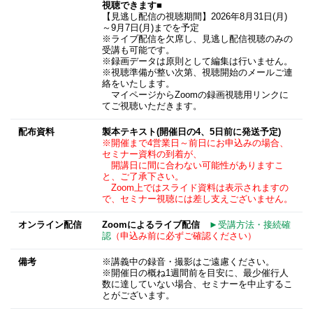
視聴できます■
【見逃し配信の視聴期間】2026年8月31日(月)
～9月7日(月)までを予定
※ライブ配信を欠席し、見逃し配信視聴のみの
受講も可能です。
※録画データは原則として編集は行いません。
※視聴準備が整い次第、視聴開始のメールご連
絡をいたします。
マイページからZoomの録画視聴用リンクに
てご視聴いただきます。
配布資料
製本テキスト(開催日の4、5日前に発送予定)
※開催まで4営業日～前日にお申込みの場合、
セミナー資料の到着が、
開講日に間に合わない可能性がありますこ
と、ご了承下さい。
Zoom上ではスライド資料は表示されますの
で、セミナー視聴には差し支えございません。
オンライン配信
Zoomによるライブ配信
►受講方法・接続確
認
（申込み前に必ずご確認ください）
備考
※講義中の録音・撮影はご遠慮ください。
※開催日の概ね1週間前を目安に、最少催行人
数に達していない場合、セミナーを中止するこ
とがございます。