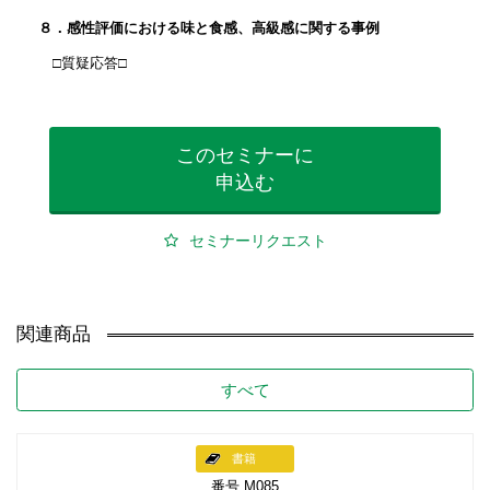
８．感性評価における味と食感、高級感に関する事例
□質疑応答□
このセミナーに
申込む
セミナーリクエスト
関連商品
すべて
書籍
番号 M085