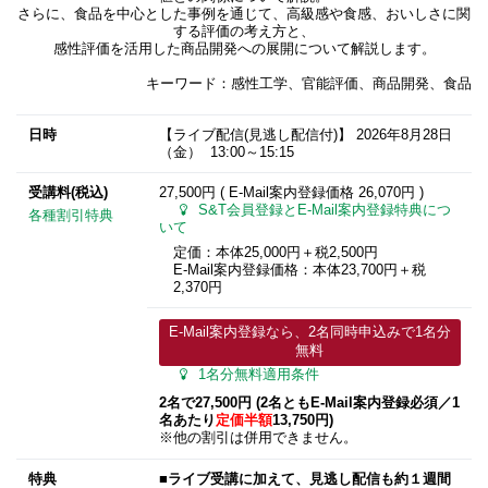
さらに、食品を中心とした事例を通じて、高級感や食感、おいしさに関
する評価の考え方と、
感性評価を活用した商品開発への展開について解説します。
キーワード：感性工学、官能評価、商品開発、食品
日時
【ライブ配信(見逃し配信付)】
2026年8月28日
（金） 13:00～15:15
受講料(税込)
27,500円 ( E-Mail案内登録価格
26,070円
)
S&T会員登録とE-Mail案内登録特典につ
各種割引特典
いて
定価：本体25,000円＋税2,500円
E-Mail案内登録価格：本体23,700円＋税
2,370円
E-Mail案内登録なら、2名同時申込みで1名分
無料
1名分無料適用条件
2名で27,500円 (2名ともE-Mail案内登録必須​／1
名あたり
定価半額
13,750円)
※他の割引は併用できません。
特典
■ライブ受講に加えて、見逃し配信も約１週間