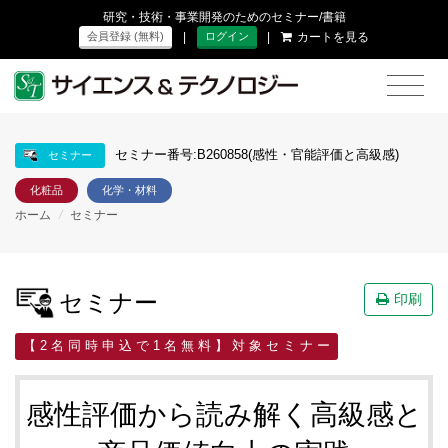
研究・技術・事業開発のためのセミナー/書籍
|
|
カートを見る
会員登録 (無料)
ログイン
セミナー番号:B260858(感性・官能評価と高級感)
セミナー
化粧品
化学・材料
ホーム
/
セミナー
セミナー
印刷
【 2 名 同 時 申 込 で 1 名 無 料 】 対 象 セ ミ ナ ー
感性評価から読み解く高級感と