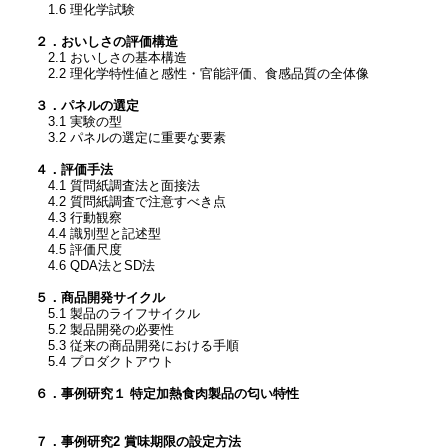
1.6 理化学試験
２．おいしさの評価構造
2.1 おいしさの基本構造
2.2 理化学特性値と感性・官能評価、食感品質の全体像
３．パネルの選定
3.1 実験の型
3.2 パネルの選定に重要な要素
４．評価手法
4.1 質問紙調査法と面接法
4.2 質問紙調査で注意すべき点
4.3 行動観察
4.4 識別型と記述型
4.5 評価尺度
4.6 QDA法とSD法
５．商品開発サイクル
5.1 製品のライフサイクル
5.2 製品開発の必要性
5.3 従来の商品開発における手順
5.4 プロダクトアウト
６．事例研究１ 特定加熱食肉製品の匂い特性
７．事例研究2 賞味期限の設定方法