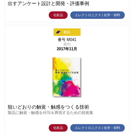
出すアンケート設計と開発・評価事例
化粧品
エレクトロニクス | 化学・材料
書籍
番号 M041
発刊
2017年11月
狙いどおりの触覚・触感をつくる技術
製品に触覚・触感を付与＆再現するための技術集
化粧品
エレクトロニクス | 化学・材料