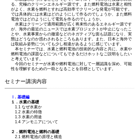
る、究極のクリーンエネルギー源です。また燃料電池は水素と相性
がよく、水素を燃料とすれば高効率でクリーンな発電が可能です。
では具体的には水素はどのようにして作るのでしょうか、また燃料
電池ではどのようにして電気を作るのでしょうか。
水素はクリーンで適用範囲が広く将来性のあるエネルギー源です
が、海外の最近のニュースでは水素プロジェクトが中止になったこ
とや、水素事業からの撤退などのネガティブな面も話題になり、実
態はどうなのか惑わされるところもあります。また、日本と海外で
は取組み姿勢についても少し相違があるように感じています。
本セミナーでは、水素と燃料電池の技術的な内容と共に、水素や
燃料電池の課題などについてもできるだけホットなご説明をしたい
と考えています。
今回のセミナーが水素や燃料電池に対して一層認識を深め、可能
性を理解するための一助となることを目標としています。
セミナー講演内容
Ⅰ. 基礎編
１．水素の基礎
1.1 なぜ水素か
1.2 水素の特徴
1.3 水素の用途
1.4 アンモニアについて
２．燃料電池と燃料の基礎
2.1 燃料電池の原理と構造