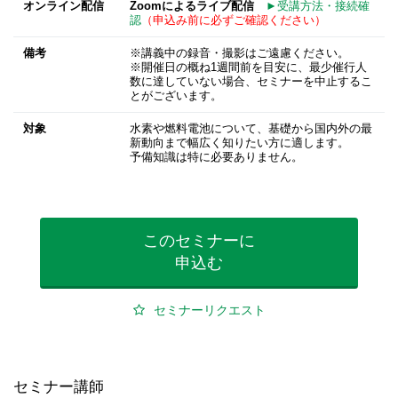
オンライン配信
Zoomによるライブ配信
►受講方法・接続確
認
（申込み前に必ずご確認ください）
備考
※講義中の録音・撮影はご遠慮ください。
※開催日の概ね1週間前を目安に、最少催行人
数に達していない場合、セミナーを中止するこ
とがございます。
対象
水素や燃料電池について、基礎から国内外の最
新動向まで幅広く知りたい方に適します。
予備知識は特に必要ありません。
このセミナーに
申込む
セミナーリクエスト
セミナー講師