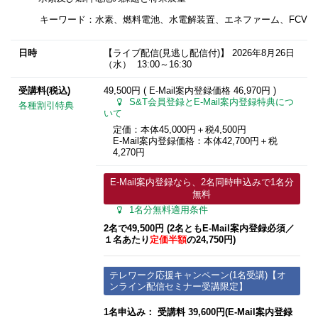
キーワード：水素、燃料電池、水電解装置、エネファーム、FCV
日時
【ライブ配信(見逃し配信付)】
2026年8月26日
（水） 13:00～16:30
受講料(税込)
49,500円 ( E-Mail案内登録価格
46,970円
)
S&T会員登録とE-Mail案内登録特典につ
各種割引特典
いて
定価：本体45,000円＋税4,500円
E-Mail案内登録価格：本体42,700円＋税
4,270円
E-Mail案内登録なら、2名同時申込みで1名分
無料
1名分無料適用条件
2名で49,500円 (2名ともE-Mail案内登録必須​／
１名あたり
定価半額
の24,750円)
テレワーク応援キャンペーン(1名受講)【オ
ンライン配信セミナー受講限定】
1名申込み： 受講料 39,600円(E-Mail案内登録