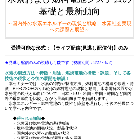
基礎と最新動向
～国内外の水素エネルギーの現状と戦略、水素社会実現
への課題と展望～
受講可能な形式：【ライブ配信(見逃し配信付)】のみ
★見逃し配信のみの視聴も可能です（視聴期間：8/27～9/2）
水素の製造方法・特徴・用途、燃焼電池の構造・課題、そして各
技術の現状と今後の展開を解説！
本セミナーでは、水素の特徴や製造方法、燃料電池の構造や原理・特
徴、PEFC/SOFCや用途別の燃料電池の現状と動向、水素電解装置や水
素発電の現状と動向について、日本・EU・米国・中国・韓国など国内
外の最新動向を比較しながら最新動向までを解説します。
水素エネルギー・燃料電池の可能性と障壁を理解し、今後の発展につ
いて学べる内容です。
◆
得られる知識
◆
・水素及び燃料電池の基礎知識
・燃料電池の開発状況、製品化状況
・国内外の水素への取組み状況
・水素及び燃料電池の課題と将来展望