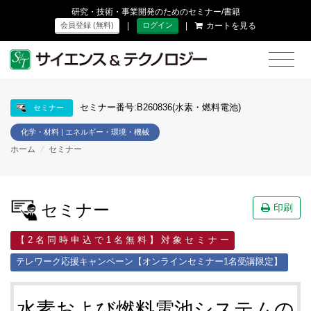
研究・技術・事業開発のためのセミナー/書籍
|
|
カートを見る
会員登録 (無料)
ログイン
セミナー番号:B260836(水素・燃料電池)
セミナー
化学・材料 | エネルギー・環境・機械
ホーム
/
セミナー
セミナー
印刷
【 2 名 同 時 申 込 で 1 名 無 料 】 対 象 セ ミ ナ ー
テレワーク応援キャンペーン【オンラインセミナー1名受講限定】
水素および燃料電池システムの