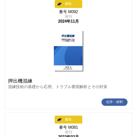
書籍
番号 M092
発刊
2024年11月
押出機混練
混練技術の基礎から応用、トラブル要因解析とその対策
化学・材料
書籍
番号 M081
発刊
2023年02月