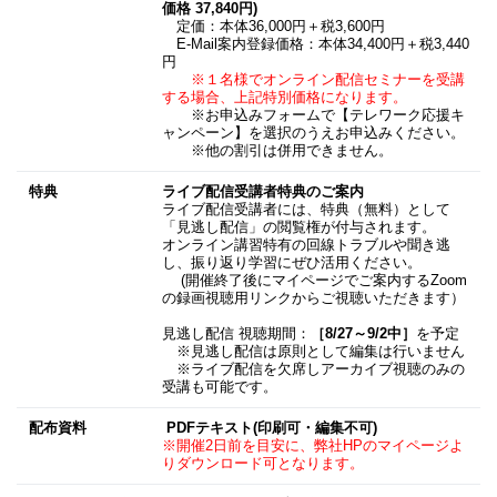
価格 37,840円)
定価：本体36,000円＋税3,600円
E-Mail案内登録価格：本体34,400円＋税3,440
円
※１名様でオンライン配信セミナーを受講
する場合、上記特別価格になります。
※お申込みフォームで【テレワーク応援キ
ャンペーン】を選択のうえお申込みください。
※他の割引は併用できません。
特典
ライブ配信受講者特典のご案内
ライブ配信受講者には、特典（無料）として
「見逃し配信」の閲覧権が付与されます。
オンライン講習特有の回線トラブルや聞き逃
し、振り返り学習にぜひ活用ください。
(開催終了後にマイページでご案内するZoom
の録画視聴用リンクからご視聴いただきます）
見逃し配信 視聴期間：
［8/27～9/2中］
を予定
※見逃し配信は原則として編集は行いません
※ライブ配信を欠席しアーカイブ視聴のみの
受講も可能です。
配布資料
PDFテキスト(印刷可・編集不可)
※開催2日前を目安に、弊社HPのマイページよ
りダウンロード可となります。