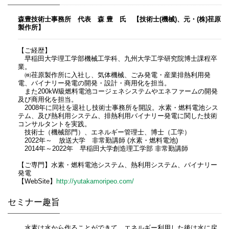
森豊技術士事務所 代表 森 豊 氏 【技術士(機械)、元・(株)荏原
製作所】
【ご経歴】
早稲田大学理工学部機械工学科、九州大学工学研究院博士課程卒
業。
㈱荏原製作所に入社し、気体機械、ごみ発電・産業排熱利用発
電、バイナリー発電の開発・設計・商用化を担当。
また200kW級燃料電池コージェネシステムやエネファームの開発
及び商用化を担当。
2008年に同社を退社し技術士事務所を開設。水素・燃料電池シス
テム、及び熱利用システム、排熱利用バイナリー発電に関した技術
コンサルタントを実践。
技術士（機械部門）、エネルギー管理士、博士（工学）
2022年～ 放送大学 非常勤講師 (水素・燃料電池)
2014年～2022年 早稲田大学創造理工学部 非常勤講師
【ご専門】水素・燃料電池システム、熱利用システム、バイナリー
発電
【WebSite】
http://yutakamoripeo.com/
セミナー趣旨
水素は水から作ることができて、エネルギー利用した後は水に戻