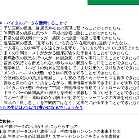
体・バイタルデータを活用することで
予防医療の促進、健康長寿社会の実現に繋げることができたなら。
体調異常の兆候に気づき、早期の診察に臨むことができたなら。
日常の健康状態データが、病院での診療・治療に活用できたなら。
遠隔医療の普及、“見守られている安心”を在宅患者に提供できたなら。
一人暮らしのお年寄りを遠くから見守り、“もしもの時”にすぐに対応でき
多くの手間とコストがかかる臨床試験を効率化することができたなら。
循環器系の疾患を持つ人が、体調急変・異常を事前に知ることができたな
言葉で気持ちを伝えられない赤ちゃんの状態を常に知ることができたなら
理学療法・リハビリの効果を定量化して、より効果的な取り組みができた
メンタルヘルスの状態、心と体の関係を知ることができたなら。
介護施設職員の負担を軽減し、より安心で質の高いサービスを提供できた
普段と変わらない生活をしながら、健康情報が蓄積できる住まいが実現で
バイタルの状態に合わせて空調・照明機器が自動でコントロールできたな
ドライバーの体調異変や居眠りを検知・警報し、気づかせることができた
スポーツ選手・運動者のケガ防止や効果的なトレーニングの方法を可視化
製品の「良し悪し」を主観的ではなく、定量的に評価することができたな
たちの生活はどれだけ豊かになるでしょうか？
次抜粋＞
説 生体データの活用が社会にもたらすもの
章 生体データ活用と成長市場：生体情報センシングの未来予想図
章 生体データの計測原理とスマートセンシングを支える要素技術