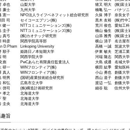
村 卓也
山梨大学
猪又 明大
(株)富
田 廉士
九州大学
楠亀 弘一
パナソニ
越 憲一
NPO法人ライフベネフィット総合研究所
久保 博子
奈良女子
須田 司
セイコーエプソン(株)
黒木 友裕
(株)竹
本 健一
NTTコミュニケーションズ(株)
荒川 俊也
愛知工科
島 圭子
NTTコミュニケーションズ(株)
楠山 倫生
(株)富士
山 真弓
(株)カオテック研究所
山添 雅秀
(株)富士
羽 時彦
関西学院高等部
横山 清子
名古屋市
an D.Pham
Linkoping University
高橋 一誠
筑波大学
野 順子
姫路日ノ本短期大学
伊東 敏夫
芝浦工業
西 明
関西学院大学
河端 隆志
関西大学
 文彪
PwCあらた有限責任監査法人
大島 成通
名城大学
生 研一
WINフロンティア(株)
横田 紘季
愛知医科
澤 真人
WINフロンティア(株)
小山 勇也
創価大学
島 明男
(国研)産業技術総合研究所
西山 道子
創価大学
口 和弘
広島市立大学
渡辺 一弘
創価大学
木 啓司
(株)構造計画研究所
細谷 聡
信州大学
中 孝之
北海道大学
下 聖
北海道大学
谷 圭央
北海道大学
籍趣旨