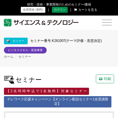
研究・技術・事業開発のためのセミナー/書籍
|
|
カートを見る
会員登録 (無料)
ログイン
セミナー番号:K261007(テーマ評価・意思決定)
セミナー
ビジネススキル・新規事業
ホーム
/
セミナー
セミナー
印刷
【 2 名 同 時 申 込 で 1 名 無 料 】 対 象 セ ミ ナ ー
テレワーク応援キャンペーン【オンライン配信セミナー1名受講限
定】