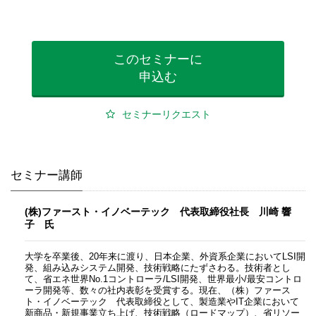
このセミナーに
申込む
セミナーリクエスト
セミナー講師
(株)ファースト・イノベーテック 代表取締役社長 川崎 響
子 氏
大学を卒業後、20年来に渡り、日本企業、外資系企業においてLSI開
発、組み込みシステム開発、技術戦略にたずさわる。技術者とし
て、省エネ世界No.1コントローラ/LSI開発、世界最小/最安コントロ
ーラ開発等、数々の社内表彰を受賞する。現在、（株）ファース
ト・イノベーテック 代表取締役として、製造業やIT企業において
新商品・新規事業立ち上げ、技術戦略（ロードマップ）、省リソー