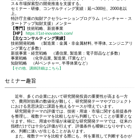
ス＆市場探索型の開発推進を支援する。
セミナー・研修、コンサルティング実績：延べ300社、2000名以
上。
特許庁主催の知財アクセラレーションプログラム（ベンチャー・ス
タートアップ知財支援）メンター
【専門】
技術戦略、新規事業
【HP】
https://1st-inovatech.com/
【主なコンサルティング実績】
技術開発戦略 （製造業：金属・非金属材料, 半導体, エンジニアリ
ング業など多数）
新規事業・経営戦略 （通信業, 製造業：電子部品など多数）
事業戦略 （化学品業, 製造業, IT業など）
知財戦略 （AIベンチャー, 半導体業など）
【その他、講師詳細はこちら】
セミナー趣旨
近年、多くの企業において研究開発投資の重要性が高まる一方
で、費用対効果の数値化が難しく、研究開発テーマやプロジェクト
における意思決定に課題を抱えるケースが増えています。
研究開発テーマの評価では、技術・用途・市場に関する前提条件
を整理し、複数テーマを比較しながら判断していくことが重要とな
ります。特に、用途や市場が未確定な研究開発テーマでは、従来の
指標だけでは十分な評価が行えず、評価条件も曖昧になりやすいた
め、判断に迷いが生じることがあります。
また、複数テーマを比較する際にも、何を重視して判断するかが