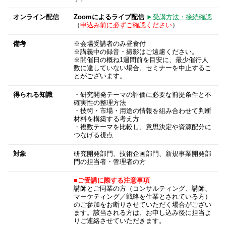
オンライン配信
Zoomによるライブ配信
►受講方法・接続確認
（
申込み前に必ずご確認ください
）
備考
※会場受講者のみ昼食付
※講義中の録音・撮影はご遠慮ください。
※開催日の概ね1週間前を目安に、最少催行人
数に達していない場合、セミナーを中止するこ
とがございます。
得られる知識
・研究開発テーマの評価に必要な前提条件と不
確実性の整理方法
・技術・市場・用途の情報を組み合わせて判断
材料を構築する考え方
・複数テーマを比較し、意思決定や資源配分に
つなげる視点
対象
研究開発部門、技術企画部門、新規事業開発部
門の担当者・管理者の方
■ご受講に際する注意事項
講師とご同業の方（コンサルティング、講師、
マーケティング／戦略を生業とされている方）
のご参加をお断りさせていただく場合がござい
ます。該当される方は、お申し込み後に担当よ
りご連絡させていただきます。