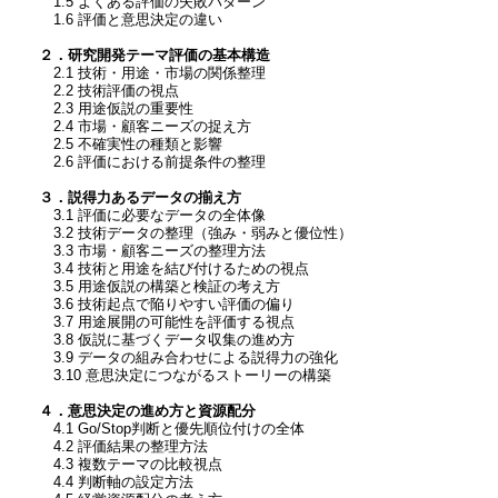
1.5 よくある評価の失敗パターン
1.6 評価と意思決定の違い
２．研究開発テーマ評価の基本構造
2.1 技術・用途・市場の関係整理
2.2 技術評価の視点
2.3 用途仮説の重要性
2.4 市場・顧客ニーズの捉え方
2.5 不確実性の種類と影響
2.6 評価における前提条件の整理
３．説得力あるデータの揃え方
3.1 評価に必要なデータの全体像
3.2 技術データの整理（強み・弱みと優位性）
3.3 市場・顧客ニーズの整理方法
3.4 技術と用途を結び付けるための視点
3.5 用途仮説の構築と検証の考え方
3.6 技術起点で陥りやすい評価の偏り
3.7 用途展開の可能性を評価する視点
3.8 仮説に基づくデータ収集の進め方
3.9 データの組み合わせによる説得力の強化
3.10 意思決定につながるストーリーの構築
４．意思決定の進め方と資源配分
4.1 Go/Stop判断と優先順位付けの全体
4.2 評価結果の整理方法
4.3 複数テーマの比較視点
4.4 判断軸の設定方法