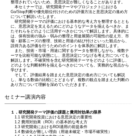
整理されていないため、意思決定が難しくなることがあります。
本セミナーでは、研究開発テーマやプロジェクトにおける
Go/Stop判断や優先順位付けのための評価方法と意思決定の進め方
について解説いたします。
研究開発テーマの評価における基本的な考え方を整理するととも
に、意思決定を支えるためにどのようなデータを揃えるべきか、ま
たそれらをどのように活用すべきかについて解説します。具体的に
は、保有技術の強み・弱みの整理と用途展開の可能性の捉え方、市
場・顧客ニーズの整理、技術と用途の結び付けといった観点から、
説得力ある評価を行うためのポイントを体系的に解説します。
また、技術・市場・用途に関するデータを整理しながら、複数テ
ーマを比較可能な状態にし、意思決定につなげる考え方についても
解説します。不確実性を含む研究開発テーマをどのように評価し、
どのような判断材料を揃えるべきかについても、実務的な視点から
学びます。
そして、評価結果を踏まえた意思決定の進め方についても解説
し、単なる数値の比較にとどまらず、複数の観点を踏まえた判断の
あり方について理解を深めていただきます。
セミナー講演内容
１．研究開発テーマ評価の課題と費用対効果の限界
1.1 研究開発投資における意思決定の重要性
1.2 費用対効果（ROI）の基本的な考え方
1.3 研究開発におけるROI適用の前提条件
1.4 数値化が難しい理由（用途未確定・市場不確実性）