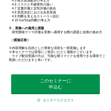
4.5 経営資源配分の考え方
4.6 リスクと不確実性の扱い
4.7 定量評価と定性評価の統合
4.8 意思決定における合意形成
4.9 判断を支えるストーリー設計
4.10 Go/Stop判断の考え方
５．実務への適用と課題
研究開発テーマ評価を実務へ適用する際の課題と改善の進め方
□質疑応答□
※内容理解を目的とした簡単な演習を一部実施します
※本セミナーでは皆様にご発言いただく場面がございます。
ライブ配信受講の方は、可能な限りマイクを使用できる環境でご
受講いただけますと幸いです。
このセミナーに
申込む
セミナーリクエスト