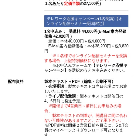
１名あたり
定価半額
の27,500円)
テレワーク応援キャンペーン(1名受講)【オ
ンライン配信セミナー受講限定】
1名申込み： 受講料 44,000円(E-Mail案内登録
価格 42,020円 )
定価：本体40,000円＋税4,000円
E-Mail案内登録価格：本体38,200円＋税3,820
円
※１名様でオンライン配信セミナーを受講
する場合、上記特別価格になります。
※お申込みフォームで【
テレワーク応援キ
ャンペーン】
を選択のうえお申込みください。
配布資料
製本テキスト＋PDF（編集・印刷不可）
・会場受講
：製本テキストは当日会場にてお渡
しいたします。
・ライブ配信受講
：製本テキストは開催日の
4、5日前に発送予定。
※開催まで4営業日～前日にお申込みの場
合、
製本テキストの到着が、開講日に間に合わ
ない可能性がありますこと、ご了承下さい。
※PDF資料は開催２営業日前を目安に、S＆T会
員のマイページよりダウンロード可となりま
す。