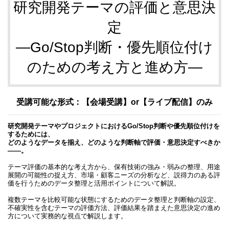
研究開発テーマの評価と意思決
定
―Go/Stop判断・優先順位付け
のための考え方と進め方―
受講可能な形式：【会場受講】or【ライブ配信】のみ
研究開発テーマやプロジェクトにおけるGo/Stop判断や優先順位付けを
するためには、
どのようなデータを揃え、どのような判断軸で評価・意思決定すべきか
――。
テーマ評価の基本的な考え方から、保有技術の強み・弱みの整理、用途
展開の可能性の捉え方、市場・顧客ニーズの分析など、説得力のある評
価を行うためのデータ整理と活用ポイントについて解説。
複数テーマを比較可能な状態にするためのデータ整理と判断軸の設定、
不確実性を含むテーマの評価方法、評価結果を踏まえた意思決定の進め
方について実務的な視点で解説します。