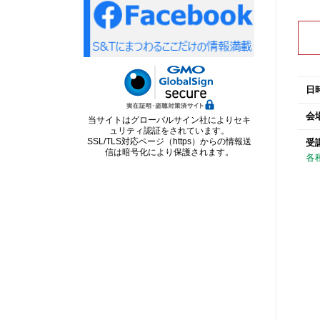
日
会
当サイトはグローバルサイン社によりセキ
ュリティ認証をされています。
SSL/TLS対応ページ（https）からの情報送
受
信は暗号化により保護されます。
各