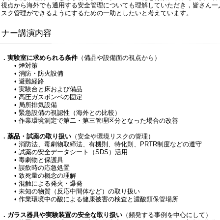
う視点から海外でも通用する安全管理についても理解していただき，皆さん一
リスク管理ができるようにするための一助としたいと考えています。
ミナー講演内容
１．実験室に求められる条件
（備品や設備面の視点から）
• 煙対策
• 消防・防火設備
• 避難経路
• 実験台と床および備品
• 高圧ガスボンベの固定
• 局所排気設備
• 緊急設備の視認性（海外との比較）
• 作業環境測定で第二・第三管理区分となった場合の改善
２．薬品・試薬の取り扱い
（安全や環境リスクの管理）
• 消防法、毒劇物取締法、有機則、特化則、PRTR制度などの遵守
• 試薬の安全データシート（SDS）活用
• 毒劇物と保護具
• 誤飲時の応急処置
• 致死量の概念の理解
• 混触による発火・爆発
• 未知の物質（反応中間体など）の取り扱い
• 作業環境中の酸による健康被害の検査と濃酸類保管場所
３．ガラス器具や実験装置の安全な取り扱い
（頻発する事例を中心にして）