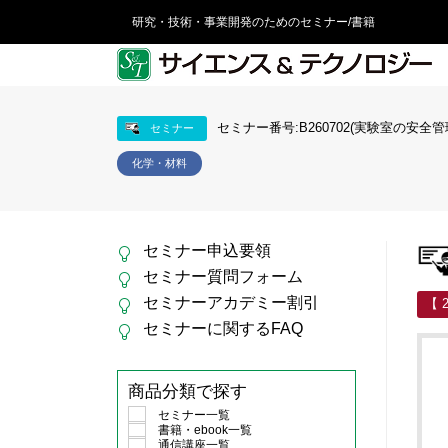
研究・技術・事業開発のためのセミナー/書籍
セミナー番号:B260702(実験室の安全管
セミナー
化学・材料
セミナー申込要領
セミナー質問フォーム
セミナーアカデミー割引
【 
セミナーに関するFAQ
商品分類で探す
セミナー一覧
書籍・ebook一覧
通信講座一覧