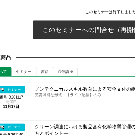
このセミナーは終了しまし
このセミナーへの問合せ（再開
連商品
べて
セミナー
書籍
通信講座
ノンテクニカルスキル教育による安全文化の
セミナー
受講可能な形式：【ライブ配信】のみ
番号 B261117
開催日
11月17日
グリーン調達における製品含有化学物質管理
セミナー
方とポイント―
番号 B261140