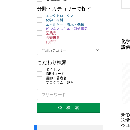
分野・カテゴリーで探す
エレクトロニクス
化学・材料
エネルギー・環境・機械
ビジネススキル・新規事業
医薬品
医療機器
化
化粧品
設
こだわり検索
タイトル
ISBNコード
講師・著者名
プログラム・趣旨
検
索
新任
現場
今日