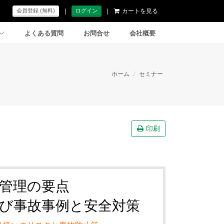
|
|
カートを見る
会員登録 (無料)
ログイン
よくある質問
お問合せ
会社概要
ホーム
/
セミナー
印刷
全管理の要点
び事故事例と安全対策