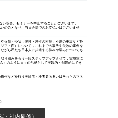
ない場合、セミナーを中止することがございます。
払いのみとなり、当日会場でのお支払いはございませ
災や火傷・怪我，慢性・急性の疾病，不慮の事故など身
（ソフト面）について，これまでの事故や失敗の事例を
しながら私たち日本人に共通する強みや弱みについても
る取り組みをもう一段ステップアップさせて，実験室に
EN）のように日々の活動として実践的・創造的にでき
の操作などを行う実験者・検査者あるいはそれらのマネ
た。
催・社内研修）