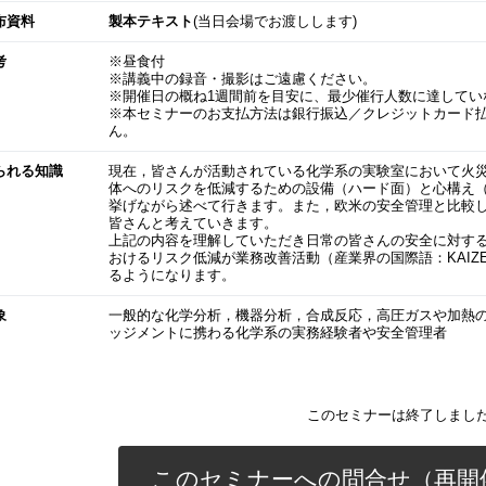
布資料
製本テキスト
(当日会場でお渡しします)
考
※昼食付
※講義中の録音・撮影はご遠慮ください。
※開催日の概ね1週間前を目安に、最少催行人数に達してい
※本セミナーのお支払方法は銀行振込／クレジットカード
ん。
られる知識
現在，皆さんが活動されている化学系の実験室において火
体へのリスクを低減するための設備（ハード面）と心構え
挙げながら述べて行きます。また，欧米の安全管理と比較
皆さんと考えていきます。
上記の内容を理解していただき日常の皆さんの安全に対す
おけるリスク低減が業務改善活動（産業界の国際語：KAIZ
るようになります。
象
一般的な化学分析，機器分析，合成反応，高圧ガスや加熱
ッジメントに携わる化学系の実務経験者や安全管理者
このセミナーは終了しまし
このセミナーへの問合せ（再開