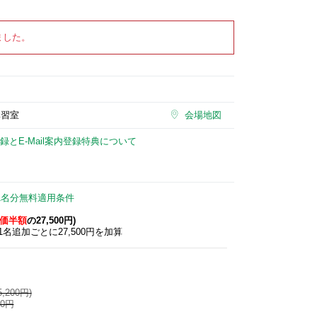
ました。
講習室
会場地図
録とE-Mail案内登録特典について
1名分無料適用条件
価半額
の27,500円)
名追加ごとに27,500円を加算
200円)
0円