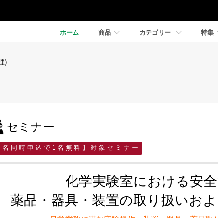
ホーム
商品
カテゴリー
特集
理)
セミナー
2 名 同 時 申 込 で 1 名 無 料 】 対 象 セ ミ ナ ー
化学実験室における安
薬品・器具・装置の取り扱いおよ