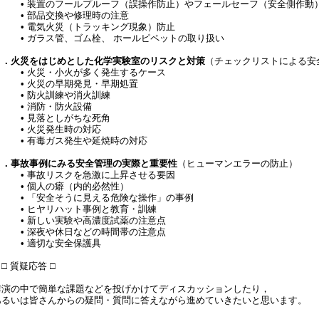
• 装置のフールプルーフ（誤操作防止）やフェールセーフ（安全側作動
• 部品交換や修理時の注意
• 電気火災（トラッキング現象）防止
• ガラス管、ゴム栓、 ホールピペットの取り扱い
４．火災をはじめとした化学実験室のリスクと対策
（チェックリストによる安
• 火災・小火が多く発生するケース
• 火災の早期発見・早期処置
• 防火訓練や消火訓練
• 消防・防火設備
• 見落としがちな死角
• 火災発生時の対応
• 有毒ガス発生や延焼時の対応
５．事故事例にみる安全管理の実際と重要性
（ヒューマンエラーの防止）
• 事故リスクを急激に上昇させる要因
• 個人の癖（内的必然性）
• 「安全そうに見える危険な操作」の事例
• ヒヤリハット事例と教育・訓練
• 新しい実験や高濃度試薬の注意点
• 深夜や休日などの時間帯の注意点
• 適切な安全保護具
□ 質疑応答 □
講演の中で簡単な課題などを投げかけてディスカッションしたり，
あるいは皆さんからの疑問・質問に答えながら進めていきたいと思います。