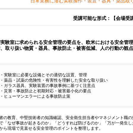
日常業務に潜む実験操作・装置・器具・薬品取
受講可能な形式：【会場受
学実験室に求められる安全管理の要点を、欧米における安全管
備、取り扱い物質・器具、事故防止・被害低減、人の行動の観
・実験室に必要な設備とその適切な設置、管理
​・薬品・試薬の危険性・有害性を理解した安全な取り扱い
​・ガラス器具、実験装置の事故事例に基づく注意点
​・災害・事故防止と初期対応・被害最小化の要点
​・ヒューマンエラーによる事故防止策
者の教育、中堅技術者の知識確認、安全衛生担当者やマネジメント職の
で「なぜ事故が起きるのか」「どうすれば防げるのか」「万が一発生し
から現場で見直せる安全管理のポイントを整理します。