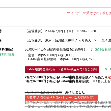
このセミナーの受付は終了致し
時
【会場受講】
2026年7月2日
（木） 10:30～16:30
場
【会場受講】 東京・品川区大井町 きゅりあん ５F 第４
講料(税込)
55,000円 ( E-Mail案内登録価格
52,250円
)
S&T会員登
種割引特典
定価：本体50,000円＋税5,000円
E-Mail案内登録価格：本体47,500円＋税4,750円
E-Mail案内登録なら、2名同時申込みで1名分無料
2名で55,000円 (2名ともE-Mail案内登録必須​／１名あたり
定
3名で82,500円 (3名ともE-Mail案内登録必須​)
※4名以上も1
5月31日申込み受付分まで
終了しました
早期申込割引価格対象セミナー【1名受講限定】
1名申込みの場合 ： 受講料 35,200円(E-mail案内登録価格 35,
定価／E-mail案内登録価格ともに：本体32,000円＋税3,20