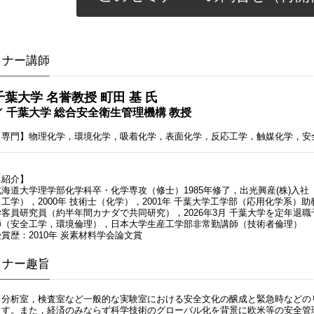
ミナー講師
千葉大学 名誉教授 町田 基 氏
／ 千葉大学 総合安全衛生管理機構 教授
【専門】物理化学，環境化学，吸着化学，表面化学，反応工学，触媒化学，安
【紹介】
北海道大学理学部化学科卒・化学専攻（修士）1985年修了，出光興産(株)入社
（工学），2000年 技術士（化学），2001年 千葉大学工学部（応用化学系）助教
学客員研究員（約半年間カナダで共同研究），2026年3月 千葉大学を定年退
師（安全工学，環境倫理），日本大学生産工学部非常勤講師（技術者倫理）
受賞歴：2010年 炭素材料学会論文賞
ミナー趣旨
分析室，検査室など一般的な実験室における安全文化の醸成と緊急時などの
ます。また，経済のみならず科学技術のグローバル化を背景に欧米等の安全管