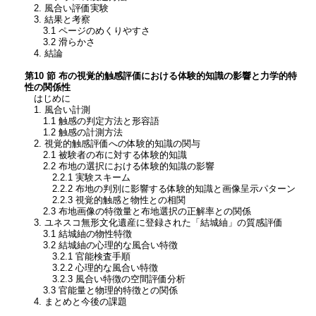
2. 風合い評価実験
3. 結果と考察
3.1 ページのめくりやすさ
3.2 滑らかさ
4. 結論
第10 節 布の視覚的触感評価における体験的知識の影響と力学的特
性の関係性
はじめに
1. 風合い計測
1.1 触感の判定方法と形容語
1.2 触感の計測方法
2. 視覚的触感評価への体験的知識の関与
2.1 被験者の布に対する体験的知識
2.2 布地の選択における体験的知識の影響
2.2.1 実験スキーム
2.2.2 布地の判別に影響する体験的知識と画像呈示パターン
2.2.3 視覚的触感と物性との相関
2.3 布地画像の特徴量と布地選択の正解率との関係
3. ユネスコ無形文化遺産に登録された「結城紬」の質感評価
3.1 結城紬の物性特徴
3.2 結城紬の心理的な風合い特徴
3.2.1 官能検査手順
3.2.2 心理的な風合い特徴
3.2.3 風合い特徴の空間評価分析
3.3 官能量と物理的特徴との関係
4. まとめと今後の課題