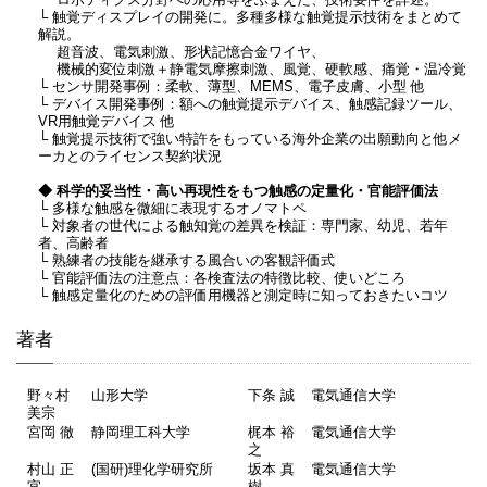
ロボティクス分野への応用等をふまえた、技術要件を詳述。
└ 触覚ディスプレイの開発に。多種多様な触覚提示技術をまとめて
解説。
超音波、電気刺激、形状記憶合金ワイヤ、
機械的変位刺激＋静電気摩擦刺激、風覚、硬軟感、痛覚・温冷覚
└ センサ開発事例：柔軟、薄型、MEMS、電子皮膚、小型 他
└ デバイス開発事例：額への触覚提示デバイス、触感記録ツール、
VR用触覚デバイス 他
└ 触覚提示技術で強い特許をもっている海外企業の出願動向と他メ
ーカとのライセンス契約状況
◆ 科学的妥当性・高い再現性をもつ触感の定量化・官能評価法
└ 多様な触感を微細に表現するオノマトペ
└ 対象者の世代による触知覚の差異を検証：専門家、幼児、若年
者、高齢者
└ 熟練者の技能を継承する風合いの客観評価式
└ 官能評価法の注意点：各検査法の特徴比較、使いどころ
└ 触感定量化のための評価用機器と測定時に知っておきたいコツ
著者
野々村
山形大学
下条 誠
電気通信大学
美宗
宮岡 徹
静岡理工科大学
梶本 裕
電気通信大学
之
村山 正
(国研)理化学研究所
坂本 真
電気通信大学