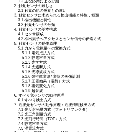
1.2 主な応用による分類
2. 触覚センサの難しさ
2.1 触覚の他の感覚との違い
3. 触覚センサに求められる検出機能と特性，種類
3.1 検出機能と特性
3.2 触覚センサの分類
4. 触覚センサの基本構成
4.1 センサ構成
4.2 検出素子へアクセスとセンサ信号の伝送方式
5. 触覚センサの動作原理
5.1 力から電気量への変換方式
5.1.1 電気抵抗方式
5.1.2 静電容量方式
5.1.3 光学方式
5.1.4 光遮断方式
5.1.5 光導波板方式
5.1.6 弾性体変形/ 変位の画像計測
5.1.7 圧電効果（電荷）方式
5.1.8 磁気変化方式
5.1.9 超音波
6. すべり覚センサの動作原理
6.1 すべり検出方式
7. 近接覚センサの動作原理：近接情報検出方式
7.1 光反射光量方式（フォトリフレクタ）
7.2 光三角測量方式
7.3 光飛行時間（TOF）方式
7.4 静電容量方式
7.5 渦電流方式