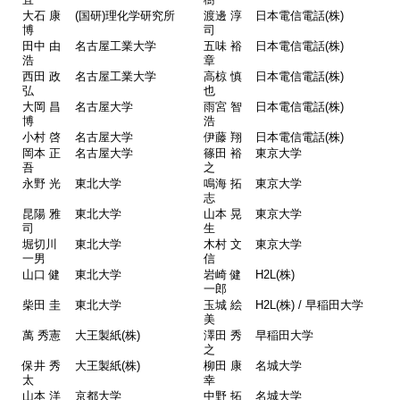
宜
樹
大石 康
(国研)理化学研究所
渡邊 淳
日本電信電話(株)
博
司
田中 由
名古屋工業大学
五味 裕
日本電信電話(株)
浩
章
西田 政
名古屋工業大学
高椋 慎
日本電信電話(株)
弘
也
大岡 昌
名古屋大学
雨宮 智
日本電信電話(株)
博
浩
小村 啓
名古屋大学
伊藤 翔
日本電信電話(株)
岡本 正
名古屋大学
篠田 裕
東京大学
吾
之
永野 光
東北大学
鳴海 拓
東京大学
志
昆陽 雅
東北大学
山本 晃
東京大学
司
生
堀切川
東北大学
木村 文
東京大学
一男
信
山口 健
東北大学
岩崎 健
H2L(株)
一郎
柴田 圭
東北大学
玉城 絵
H2L(株) / 早稲田大学
美
萬 秀憲
大王製紙(株)
澤田 秀
早稲田大学
之
保井 秀
大王製紙(株)
柳田 康
名城大学
太
幸
山本 洋
京都大学
中野 拓
名城大学