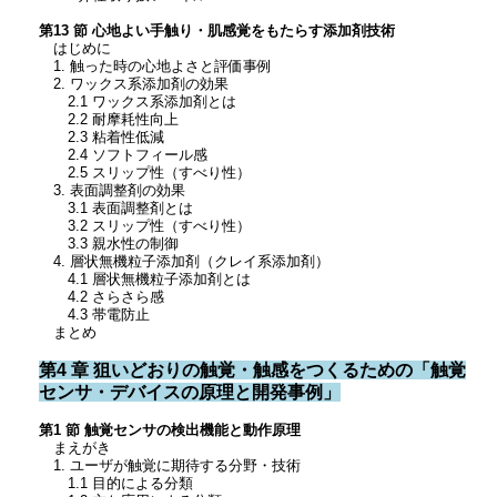
第13 節 心地よい手触り・肌感覚をもたらす添加剤技術
はじめに
1. 触った時の心地よさと評価事例
2. ワックス系添加剤の効果
2.1 ワックス系添加剤とは
2.2 耐摩耗性向上
2.3 粘着性低減
2.4 ソフトフィール感
2.5 スリップ性（すべり性）
3. 表面調整剤の効果
3.1 表面調整剤とは
3.2 スリップ性（すべり性）
3.3 親水性の制御
4. 層状無機粒子添加剤（クレイ系添加剤）
4.1 層状無機粒子添加剤とは
4.2 さらさら感
4.3 帯電防止
まとめ
第4 章 狙いどおりの触覚・触感をつくるための「触覚
センサ・デバイスの原理と開発事例」
第1 節 触覚センサの検出機能と動作原理
まえがき
1. ユーザが触覚に期待する分野・技術
1.1 目的による分類