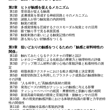
第2章 ヒトが触感を捉えるメカニズム
第1節 受容器が捉える触感
第2節 皮膚感覚を形成する神経回路とそのメカニズム
第3節 諸個人が持つ触知覚の内的特性
第4節 触覚の錯覚
第5節 多感覚情報を圧縮するクロスモーダル知覚とその活用
第6節 眼で触り手で見る表面質感
第7節 触覚刺激の違いによる触覚記憶の特性
第8節 誰も知らない好触感をつくる
第3章 狙いどおりの触感をつくるための「触感と材料特性の
関係」
第1節 触れてみたくなるテクスチャの理解と設計
第2節 レオロジー測定による化粧品の摩擦力と物理特性の評価
第3節 グリップ用ゴム材料の握り心地の客観評価と粘着特性の測
定
第4節 樹脂表面テクスチャにおける粗さ感評価と決定要因
第5節 精密切削加工を利用したプラスチック成形品の触感制御と
その評価
第6節 “人を科学した”高触感内装材の開発
第7節 発泡ビーズの特性がクッションの触感に与える影響
第8節 ティシューペーパーの紙質・摩擦特性と肌触り感の相関
第9節 新規高級印刷紙の開発と官能評価・接触センサの活用
第10節 布の視覚的触感評価における体験的知識の影響と力学的特
性の関係性
第11節 布の接触冷温感の客観的評価