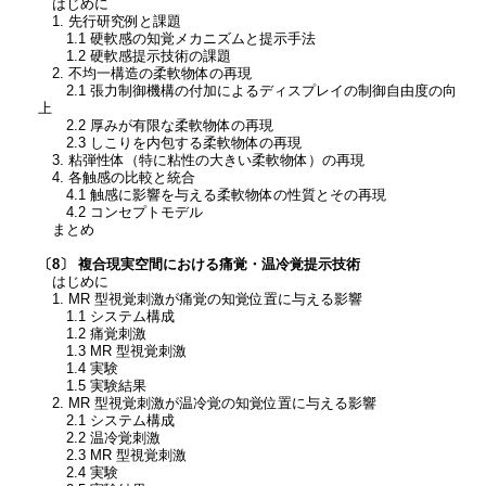
はじめに
1. 先行研究例と課題
1.1 硬軟感の知覚メカニズムと提示手法
1.2 硬軟感提示技術の課題
2. 不均一構造の柔軟物体の再現
2.1 張力制御機構の付加によるディスプレイの制御自由度の向
上
2.2 厚みが有限な柔軟物体の再現
2.3 しこりを内包する柔軟物体の再現
3. 粘弾性体（特に粘性の大きい柔軟物体）の再現
4. 各触感の比較と統合
4.1 触感に影響を与える柔軟物体の性質とその再現
4.2 コンセプトモデル
まとめ
〔8〕 複合現実空間における痛覚・温冷覚提示技術
はじめに
1. MR 型視覚刺激が痛覚の知覚位置に与える影響
1.1 システム構成
1.2 痛覚刺激
1.3 MR 型視覚刺激
1.4 実験
1.5 実験結果
2. MR 型視覚刺激が温冷覚の知覚位置に与える影響
2.1 システム構成
2.2 温冷覚刺激
2.3 MR 型視覚刺激
2.4 実験