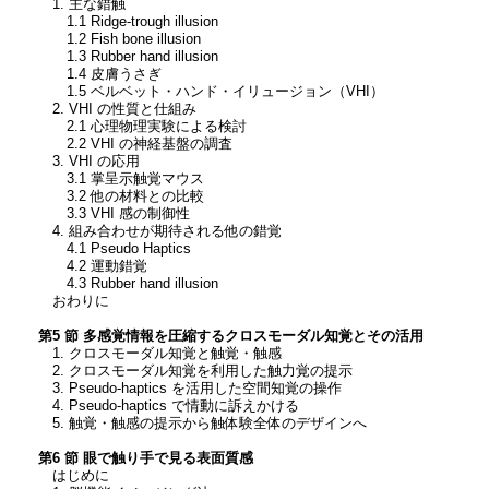
1. 主な錯触
1.1 Ridge-trough illusion
1.2 Fish bone illusion
1.3 Rubber hand illusion
1.4 皮膚うさぎ
1.5 ベルベット・ハンド・イリュージョン（VHI）
2. VHI の性質と仕組み
2.1 心理物理実験による検討
2.2 VHI の神経基盤の調査
3. VHI の応用
3.1 掌呈示触覚マウス
3.2 他の材料との比較
3.3 VHI 感の制御性
4. 組み合わせが期待される他の錯覚
4.1 Pseudo Haptics
4.2 運動錯覚
4.3 Rubber hand illusion
おわりに
第5 節 多感覚情報を圧縮するクロスモーダル知覚とその活用
1. クロスモーダル知覚と触覚・触感
2. クロスモーダル知覚を利用した触力覚の提示
3. Pseudo-haptics を活用した空間知覚の操作
4. Pseudo-haptics で情動に訴えかける
5. 触覚・触感の提示から触体験全体のデザインへ
第6 節 眼で触り手で見る表面質感
はじめに