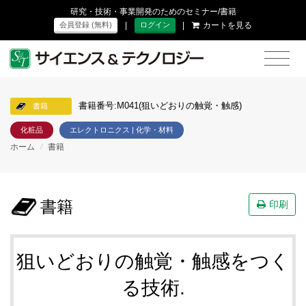
研究・技術・事業開発のためのセミナー/書籍
|
|
カートを見る
会員登録 (無料)
ログイン
書籍番号:M041(狙いどおりの触覚・触感)
書籍
化粧品
エレクトロニクス | 化学・材料
ホーム
/
書籍
書籍
印刷
狙いどおりの触覚・触感をつく
る技術.