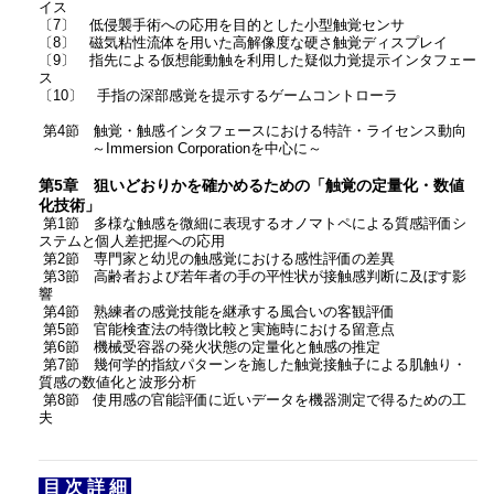
イス
〔7〕 低侵襲手術への応用を目的とした小型触覚センサ
〔8〕 磁気粘性流体を用いた高解像度な硬さ触覚ディスプレイ
〔9〕 指先による仮想能動触を利用した疑似力覚提示インタフェー
ス
〔10〕 手指の深部感覚を提示するゲームコントローラ
第4節 触覚・触感インタフェースにおける特許・ライセンス動向
～Immersion Corporationを中心に～
第5章 狙いどおりかを確かめるための「触覚の定量化・数値
化技術」
第1節 多様な触感を微細に表現するオノマトペによる質感評価シ
ステムと個人差把握への応用
第2節 専門家と幼児の触感覚における感性評価の差異
第3節 高齢者および若年者の手の平性状が接触感判断に及ぼす影
響
第4節 熟練者の感覚技能を継承する風合いの客観評価
第5節 官能検査法の特徴比較と実施時における留意点
第6節 機械受容器の発火状態の定量化と触感の推定
第7節 幾何学的指紋パターンを施した触覚接触子による肌触り・
質感の数値化と波形分析
第8節 使用感の官能評価に近いデータを機器測定で得るための工
夫
目 次 詳 細