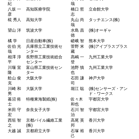
紀
哉
八坂 一
高知医療学院
橋口 哲
立命館大学
彦
志
椛 秀人
高知大学
丸山 尚
タッチエンス(株)
哉
望山 洋
筑波大学
水島 昌
(株)オーギャ
徳
橘 学
日産自動車(株)
嵯峨 智
熊本大学
佐伯 光
兵庫県立工業技術セ
菅野 米
(株)アイプラスプラス
哉
ンター
藏
相澤 淳
長野県工業技術総合
髙嶋 一
九州工業大学
平
センター
登
川堰 宣
富山県工業技術セン
池野 慎
九州工業大学
隆
ター
也
舩山 俊
大阪大学
石田 謙
神戸大学
克
司
川崎 和
大阪大学
堀江 聡
(株)センサーズ・アン
男
ド・ワークス
暮沼 侑
特種東海製紙(株)
佐々木
宇都宮大学
士
和也
米田 守
奈良女子大学
石川 智
宇都宮大学
宏
治
西垣 智
京都パイル繊維工業
高尾 英
香川大学
之
(株)
邦
大越 誠
京都府立大学
石塚 裕
香川大学
己