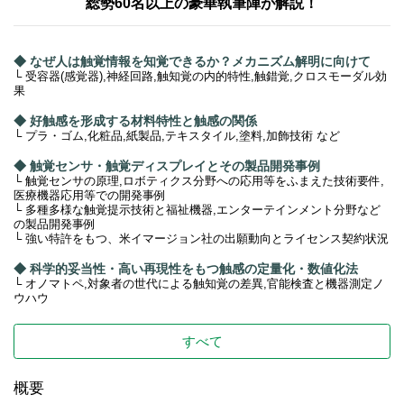
総勢60名以上の豪華執筆陣が解説！
◆ なぜ人は触覚情報を知覚できるか？メカニズム解明に向けて
└ 受容器(感覚器),神経回路,触知覚の内的特性,触錯覚,クロスモーダル効
果
◆ 好触感を形成する材料特性と触感の関係
└ プラ・ゴム,化粧品,紙製品,テキスタイル,塗料,加飾技術 など
◆ 触覚センサ・触覚ディスプレイとその製品開発事例
└ 触覚センサの原理,ロボティクス分野への応用等をふまえた技術要件,
医療機器応用等での開発事例
└ 多種多様な触覚提示技術と福祉機器,エンターテインメント分野など
の製品開発事例
└ 強い特許をもつ、米イマージョン社の出願動向とライセンス契約状況
◆ 科学的妥当性・高い再現性をもつ触感の定量化・数値化法
└ オノマトペ,対象者の世代による触知覚の差異,官能検査と機器測定ノ
ウハウ
すべて
概要