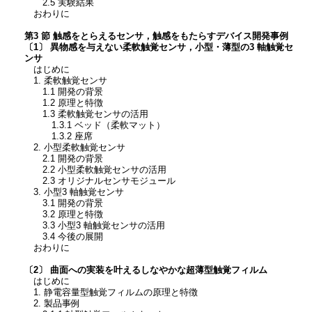
2.5 実験結果
おわりに
第3 節 触感をとらえるセンサ，触感をもたらすデバイス開発事例
〔1〕 異物感を与えない柔軟触覚センサ，小型・薄型の3 軸触覚セ
ンサ
はじめに
1. 柔軟触覚センサ
1.1 開発の背景
1.2 原理と特徴
1.3 柔軟触覚センサの活用
1.3.1 ベッド（柔軟マット）
1.3.2 座席
2. 小型柔軟触覚センサ
2.1 開発の背景
2.2 小型柔軟触覚センサの活用
2.3 オリジナルセンサモジュール
3. 小型3 軸触覚センサ
3.1 開発の背景
3.2 原理と特徴
3.3 小型3 軸触覚センサの活用
3.4 今後の展開
おわりに
〔2〕 曲面への実装を叶えるしなやかな超薄型触覚フィルム
はじめに
1. 静電容量型触覚フィルムの原理と特徴
2. 製品事例