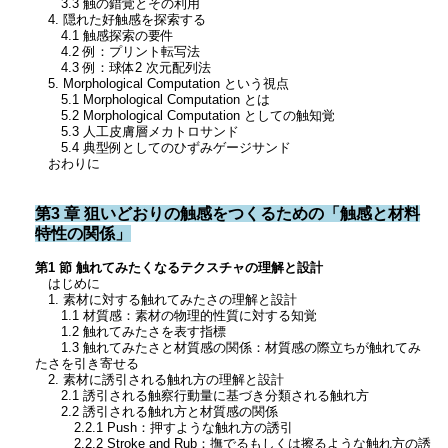
3.3 触の錯覚とその利用
4. 隠れた好触感を探索する
4.1 触感探索の要件
4.2 例：プリント転写法
4.3 例：球体2 次元配列法
5. Morphological Computation という視点
5.1 Morphological Computation とは
5.2 Morphological Computation としての触知覚
5.3 人工皮膚層メカトロサンド
5.4 典型例としてのひずみゲージサンド
おわりに
第3 章 狙いどおりの触感をつくるための「触感と材料
特性の関係」
第1 節 触れてみたくなるテクスチャの理解と設計
はじめに
1. 素材に対する触れてみたさの理解と設計
1.1 材質感：素材の物理的性質に対する知覚
1.2 触れてみたさを表す指標
1.3 触れてみたさと材質感の関係：材質感の際立ちが触れてみ
たさを引き寄せる
2. 素材に誘引される触れ方の理解と設計
2.1 誘引される触察行動量に基づき分類される触れ方
2.2 誘引される触れ方と材質感の関係
2.2.1 Push：押すような触れ方の誘引
2.2.2 Stroke and Rub：撫でるもしくは擦るような触れ方の誘