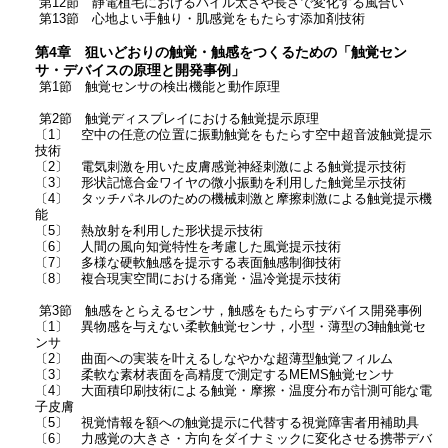
第12節 静電植毛におけるパイル太さや長さで変化する風合い
第13節 心地よい手触り・肌感覚をもたらす添加剤技術
第4章 狙いどおりの触覚・触感をつくるための「触覚セン
サ・デバイスの原理と開発事例」
第1節 触覚センサの検出機能と動作原理
第2節 触覚ディスプレイにおける触覚提示原理
〔1〕 空中の任意の位置に振動触覚をもたらす空中超音波触覚提示
技術
〔2〕 電気刺激を用いた皮膚感覚神経刺激による触覚提示技術
〔3〕 形状記憶合金ワイヤの微小振動を利用した触覚呈示技術
〔4〕 タッチパネルのための機械刺激と摩擦刺激による触覚提示機
能
〔5〕 熱放射を利用した形状提示技術
〔6〕 人間の風向知覚特性を考慮した風覚提示技術
〔7〕 多様な硬軟触感を提示する表面触感制御技術
〔8〕 複合現実空間における痛覚・温冷覚提示技術
第3節 触感をとらえるセンサ，触感をもたらすデバイス開発事例
〔1〕 異物感を与えない柔軟触覚センサ，小型・薄型の3軸触覚セ
ンサ
〔2〕 曲面への実装を叶えるしなやかな超薄型触覚フィルム
〔3〕 柔軟な素材表面を高精度で測定するMEMS触覚センサ
〔4〕 大面積印刷技術による触覚・摩擦・温度分布が計測可能な電
子皮膚
〔5〕 視覚情報を額への触覚提示に代替する視覚障害者用補助具
〔6〕 力感覚の大きさ・方向をダイナミックに変化させる携帯デバ