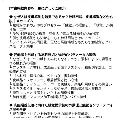
[本書掲載内容を、更に詳しくご紹介]
◆ なぜ人は皮膚感覚を知覚できるか？神経回路、皮膚構造などから
説くメカニズム
└ 複雑かつあやふやなプロセス― 「触覚」の理解と、「触覚」が切
り拓く世界
└ 受容器(感覚器)の構造、諸個人で異なる触知覚の内的特性
└ 脳が皮膚感覚から知覚を生じる神経回路とそのメカニズム
└ デバイス構造の簡便化、更なる高臨場感をもたらす触錯覚とクロ
スモーダル効果
◆ 好触感を形成する材料技術と物理的パラメータの関係
└ なぜ、人は「つい触れてみたくなる」のか。素材によって誘引さ
れる触れ方の理解
└ プラスチック材料、成形品：表面テクスチャ、精密切削加工、自
動車内装材
└ ゴム材料：握り心地、ベトつき、振動特性
└ 化粧品：レオロジー、摩擦係数と使い心地
└ 紙製品：ティシューペーパーと肌触り、高級印刷紙とその風合い
└ テキスタイル：かたさ・しなやかさ、接触温冷感と布構造
└ 塗料：しっとり感をもたらす添加剤技術
└ 加飾技術：フロック加工(静電植毛)のパイル特性
◆ 高臨場感伝達に向けた触覚提示技術の原理と触覚センサ・デバイ
ス開発事例
└ 現在開発されている触覚センサの原理を徹底解説。