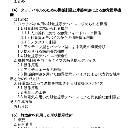
まとめ
〔4〕 タッチパネルのための機械刺激と摩擦刺激による触覚提示機
能
はじめに
1. タッチパネル用の触覚提示デバイスに求められる機能
1.1 触覚刺激に求められる機能
1.1.1 入力操作に対する触覚フィードバック機能
1.1.2 触覚提示デバイスからの情報提示機能
1.1.3 テクスチャ刺激
1.2 アクティブ型とパッシブ型による刺激の機能分類
1.3 提示される触刺激の強度
1.4 触覚提示デバイスの安全性
2. 機械的刺激を与えるタイプの触覚提示デバイス
2.1 動作原理
2.2 アクチュエータの種類
2.3 機械的刺激を用いた触覚提示デバイスによる代表的な触刺
激とその生成方法
3. 静電気によって摩擦を増加させる触覚提示デバイス
3.1 動作原理
3.2 実装上の工夫
3.3 静電気を用いた触覚提示デバイスによる代表的な触刺激と
その生成方法
おわりに
〔5〕 熱放射を利用した形状提示技術
1. 概要
2. 研究背景