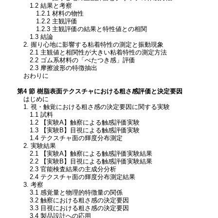
1.2 結果と考察
1.2.1 材料の物性
1.2.2 主観評価
1.2.3 主観評価の結果と特性値との相関
1.3 結論
2. 握り心地に影響する粘着特性の測定と振動現象
2.1 主観値と相関性が大きい粘着特性の測定方法
2.2 ゴム系材料の「べたつき感」評価
2.3 摩擦波形の特徴抽出
おわりに
第4 節 樹脂表面テクスチャにおける粗さ感評価と決定要因
はじめに
1. 視・触覚における粗さ感の決定要因に関する実験
1.1 試料
1.2 【実験A】触察による触感評価実験
1.3 【実験B】目視による触感評価実験
1.4 テクスチャ面の輝度分布測定
2. 実験結果
2.1 【実験A】触察による触感評価実験結果
2.2 【実験B】目視による触感評価実験結果
2.3 官能検査結果の主成分分析
2.4 テクスチャ面の輝度分布測定結果
3. 考察
3.1 感覚量と物理的特徴量の関係
3.2 触察における粗さ感の決定要因
3.3 目視における粗さ感の決定要因
3.4 製品設計への応用