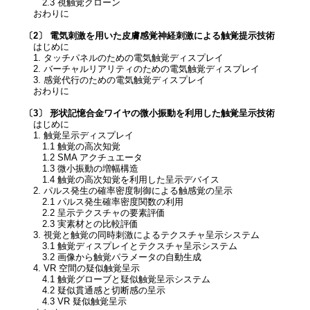
2.3 視触覚クローン
おわりに
〔2〕 電気刺激を用いた皮膚感覚神経刺激による触覚提示技術
はじめに
1. タッチパネルのための電気触覚ディスプレイ
2. バーチャルリアリティのための電気触覚ディスプレイ
3. 感覚代行のための電気触覚ディスプレイ
おわりに
〔3〕 形状記憶合金ワイヤの微小振動を利用した触覚呈示技術
はじめに
1. 触覚呈示ディスプレイ
1.1 触覚の高次知覚
1.2 SMA アクチュエータ
1.3 微小振動の増幅構造
1.4 触覚の高次知覚を利用した呈示デバイス
2. パルス発生の確率密度制御による触感覚の呈示
2.1 パルス発生確率密度関数の利用
2.2 呈示テクスチャの要素評価
2.3 実素材との比較評価
3. 視覚と触覚の同時刺激によるテクスチャ呈示システム
3.1 触覚ディスプレイとテクスチャ呈示システム
3.2 画像から触覚パラメータの自動生成
4. VR 空間の疑似触覚呈示
4.1 触覚グローブと疑似触覚呈示システム
4.2 疑似貫通感と切断感の呈示
4.3 VR 疑似触覚呈示