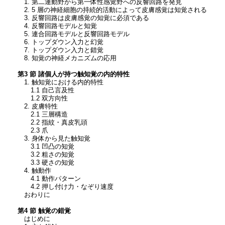
1. 第二運動野から第一体性感覚野への反響回路を発見
2. 5 層の神経細胞の持続的活動によって皮膚感覚は知覚される
3. 反響回路は皮膚感覚の知覚に必須である
4. 反響回路モデルと知覚
5. 連合回路モデルと反響回路モデル
6. トップダウン入力と幻覚
7. トップダウン入力と錯覚
8. 知覚の神経メカニズムの応用
第3 節 諸個人が持つ触知覚の内的特性
1. 触知覚における内的特性
1.1 自己言及性
1.2 双方向性
2. 皮膚特性
2.1 三層構造
2.2 指紋・真皮乳頭
2.3 爪
3. 身体から見た触知覚
3.1 凹凸の知覚
3.2 粗さの知覚
3.3 硬さの知覚
4. 触動作
4.1 動作パターン
4.2 押し付け力・なぞり速度
おわりに
第4 節 触覚の錯覚
はじめに