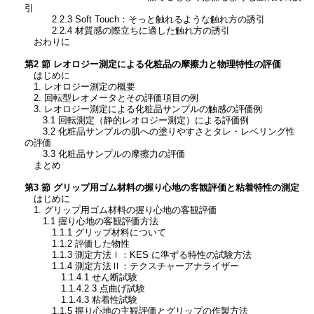
引
2.2.3 Soft Touch：そっと触れるような触れ方の誘引
2.2.4 材質感の際立ちに適した触れ方の誘引
おわりに
第2 節 レオロジー測定による化粧品の摩擦力と物理特性の評価
はじめに
1. レオロジー測定の概要
2. 回転型レオメータとその評価項目の例
3. レオロジー測定による化粧品サンプルの触感の評価例
3.1 回転測定（静的レオロジー測定）による評価例
3.2 化粧品サンプルの肌への塗りやすさとタレ・レベリング性
の評価
3.3 化粧品サンプルの摩擦力の評価
まとめ
第3 節 グリップ用ゴム材料の握り心地の客観評価と粘着特性の測定
はじめに
1. グリップ用ゴム材料の握り心地の客観評価
1.1 握り心地の客観評価方法
1.1.1 グリップ材料について
1.1.2 評価した物性
1.1.3 測定方法Ⅰ：KES に準ずる特性の試験方法
1.1.4 測定方法Ⅱ：テクスチャーアナライザー
1.1.4.1 せん断試験
1.1.4.2 3 点曲げ試験
1.1.4.3 粘着性試験
1.1.5 握り心地の主観評価とグリップの作製方法