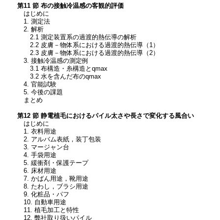
第11 節 布の接触冷温感の客観的評価
はじめに
1. 測定法
2. 解析
2.1 測定装置系の過渡的熱伝導の解析
2.2 皮膚－物体系における過渡的熱伝導（1）
2.3 皮膚－物体系における過渡的熱伝導（2）
3. 接触冷温感の測定例
3.1 布構造・糸構造とqmax
3.2 水を含んだ布のqmax
4. 官能試験
5. 今後の課題
まとめ
第12 節 静電植毛におけるパイル太さや長さで変化する風合い
はじめに
1. 衣料用途
2. アルバム表紙，装丁包装
3. マージャン台
4. 手袋用途
5. 緩衝剤・保護テープ
6. 床材用途
7. かばん用途，靴用途
8. たわし，ブラシ用途
9. 化粧品・パフ
10. 自動車用途
11. 植毛加工と特性
12. 弊社取り扱いパイル