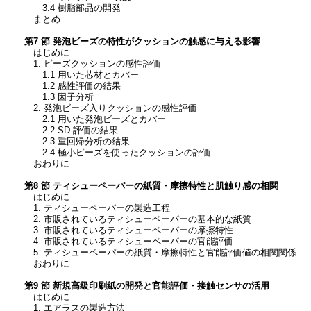
3.4 樹脂部品の開発
まとめ
第7 節 発泡ビーズの特性がクッションの触感に与える影響
はじめに
1. ビーズクッションの感性評価
1.1 用いた芯材とカバー
1.2 感性評価の結果
1.3 因子分析
2. 発泡ビーズ入りクッションの感性評価
2.1 用いた発泡ビーズとカバー
2.2 SD 評価の結果
2.3 重回帰分析の結果
2.4 極小ビーズを使ったクッションの評価
おわりに
第8 節 ティシューペーパーの紙質・摩擦特性と肌触り感の相関
はじめに
1. ティシューペーパーの製造工程
2. 市販されているティシューペーパーの基本的な紙質
3. 市販されているティシューペーパーの摩擦特性
4. 市販されているティシューペーパーの官能評価
5. ティシューペーパーの紙質・摩擦特性と官能評価値の相関関係
おわりに
第9 節 新規高級印刷紙の開発と官能評価・接触センサの活用
はじめに
1. エアラスの製造方法