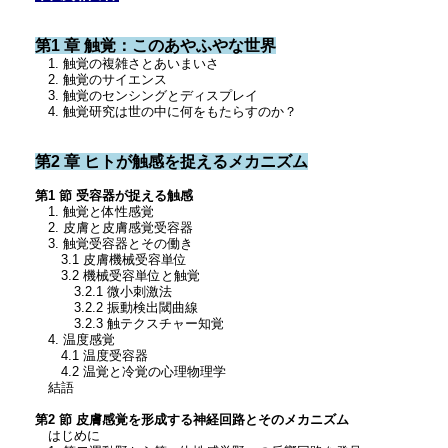
第1 章 触覚：このあやふやな世界
1. 触覚の複雑さとあいまいさ
2. 触覚のサイエンス
3. 触覚のセンシングとディスプレイ
4. 触覚研究は世の中に何をもたらすのか？
第2 章 ヒトが触感を捉えるメカニズム
第1 節 受容器が捉える触感
1. 触覚と体性感覚
2. 皮膚と皮膚感覚受容器
3. 触覚受容器とその働き
3.1 皮膚機械受容単位
3.2 機械受容単位と触覚
3.2.1 微小刺激法
3.2.2 振動検出閾曲線
3.2.3 触テクスチャー知覚
4. 温度感覚
4.1 温度受容器
4.2 温覚と冷覚の心理物理学
結語
第2 節 皮膚感覚を形成する神経回路とそのメカニズム
はじめに