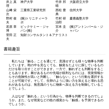
井上 真
神戸大学
竹井 邦
大阪府立大学
理
晴
山﨑 栄
三重県工業研究所
西松 豊
信州大学
次
典
野村 俊
(株)トリニティーラ
竹村 研
慶應義塾大学
夫
ボ
治郎
若原 章
ビックケミー・ジャ
宮本 圭
(株)アントンパール・ジ
博
パン(株)
介
ャパン
菅田 正
知財コンサルタント＆アナリスト
夫
書籍趣旨
私たちは「触る」ことを通じて、意識せずとも様々な物事を判断
しています。鞄の中を見なくても、触覚をたよりに探しているもの
だけを取り出すことができます。一方で、触れずとも判断をするこ
ともあります。棘があるものや先端が鋭利なものには、視覚情報か
らその危険性が高いと判断し、「触らない」という行動を選択する
ことが可能です。そして、生卵のように強い力を加えると壊れる恐
れがあるものは、無意識のうちに物体へ加える力を制御しているこ
とでしょう。
人はなぜ「触れる」という行為から、物事を判断できるのでしょ
うか。また、なぜ視覚などの他の感覚から「触感」を予測できるの
でしょうか。