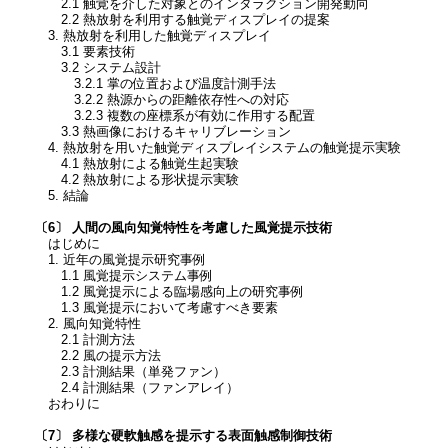
2.1 触覚を介した対象とのインタラクション開発動向
2.2 熱放射を利用する触覚ディスプレイの提案
3. 熱放射を利用した触覚ディスプレイ
3.1 要素技術
3.2 システム設計
3.2.1 掌の位置および温度計測手法
3.2.2 熱源からの距離依存性への対応
3.2.3 複数の座標系が有効に作用する配置
3.3 熱画像におけるキャリブレーション
4. 熱放射を用いた触覚ディスプレイシステムの触覚提示実験
4.1 熱放射による触覚生起実験
4.2 熱放射による形状提示実験
5. 結論
〔6〕 人間の風向知覚特性を考慮した風覚提示技術
はじめに
1. 近年の風覚提示研究事例
1.1 風覚提示システム事例
1.2 風覚提示による臨場感向上の研究事例
1.3 風覚提示において考慮すべき要素
2. 風向知覚特性
2.1 計測方法
2.2 風の提示方法
2.3 計測結果（単発ファン）
2.4 計測結果（ファンアレイ）
おわりに
〔7〕 多様な硬軟触感を提示する表面触感制御技術