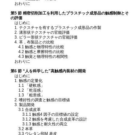
おわりに
第5 節 精密切削加工を利用したプラスチック成形品の触感制御とそ
の評価
はじめに
1. テクスチャを有するプラスチック成形品の作製
2. 溝形状テクスチャの官能評価
3. ピラー形状テクスチャの官能評価
4. 革，布製品との比較
4.1 触感と物理特性の比較
4.2 触感と摩擦特性の比較
4.3 触覚と物理特性の相関性
おわりに
第6 節 “人を科学した”高触感内装材の開発
はじめに
1. 触感の定量化
1.1 「硬軟感」
1.2 「乾湿感」
1.3 「粗滑感」
2. 嗜好性の調査と触感の目標値
3. 製品開発
3.1 合成皮革
3.1.1 触感4 因子の目標値の設定
3.1.2 触感を考慮した合成皮革の設計
3.1.3 触感と耐久性の両立
3.2 本革
3.3 ウレタンRIM 表皮