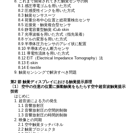
8. これまで開発されてきた触覚センサの例
8.1 感圧導電ゴムを用いた方式
8.2 圧感受性インクを用いた方式
8.3 触覚センサスーツ
8.4 荷重分布中心位置と総荷重検出センサ
8.5 近接覚・触覚複合型センサ
8.6 静電容量型触覚 iCub skin
8.7 光導波板を用いた方式（指先装着）
8.8 ゲルの変形を用いた方式
8.9 半導体圧力センサのアレイ状に配置
8.10 半導体式せん断力センサ
8.11 導電性流体を用いた方式
8.12 EIT（Electrical Impedance Tomography）法
8.13 E-skin
8.14 E-textile
9. 触覚センシングで解決すべき問題
第2 節 触覚ディスプレイにおける触覚提示原理
〔1〕 空中の任意の位置に振動触覚をもたらす空中超音波触覚提示
技術
はじめに
1. 超音波による力の発生
1.1 音響放射圧
1.2 音響放射圧の空間的制御
1.3 音響放射圧の時間的制御
2. 映像との同期
2.1 空中触覚タッチパネル
2.2 触覚プロジェクタ