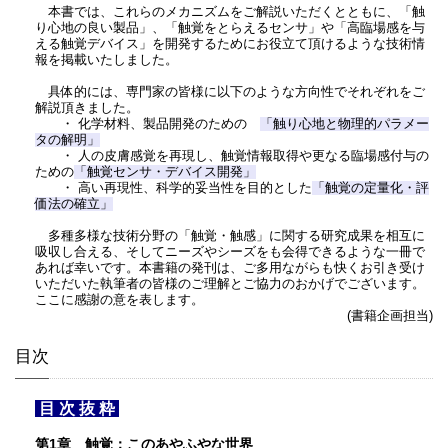
本書では、これらのメカニズムをご解説いただくとともに、「触
り心地の良い製品」、「触覚をとらえるセンサ」や「高臨場感を与
える触覚デバイス」を開発するためにお役立て頂けるような技術情
報を掲載いたしました。
具体的には、専門家の皆様に以下のような方向性でそれぞれをご
解説頂きました。
・ 化学材料、製品開発のための
「触り心地と物理的パラメー
タの解明」
・ 人の皮膚感覚を再現し、触覚情報取得や更なる臨場感付与の
ための
「触覚センサ・デバイス開発」
・ 高い再現性、科学的妥当性を目的とした
「触覚の定量化・評
価法の確立」
多種多様な技術分野の「触覚・触感」に関する研究成果を相互に
吸収し合える、そしてニーズやシーズをも会得できるような一冊で
あれば幸いです。本書籍の発刊は、ご多用ながらも快くお引き受け
いただいた執筆者の皆様のご理解とご協力のおかげでございます。
ここに感謝の意を表します。
(書籍企画担当)
目次
目 次 抜 粋
第1章 触覚：このあやふやな世界