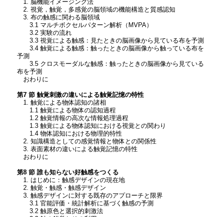
1. 脳機能イメージング法
2. 視覚，触覚，多感覚の脳領域の機能構造と質感認知
3. 布の触感に関わる脳領域
3.1 マルチボクセルパターン解析（MVPA）
3.2 実験の流れ
3.3 視覚による触感：見たときの脳画像から見ている布を予測
3.4 触覚による触感：触ったときの脳画像から触っている布を
予測
3.5 クロスモーダルな触感：触ったときの脳画像から見ている
布を予測
おわりに
第7 節 触覚刺激の違いによる触覚記憶の特性
1. 触覚による物体認知の諸相
1.1 触覚による物体の認知過程
1.2 触覚情報の高次な情報処理過程
1.3 触覚による物体認知における視覚との関わり
1.4 物体認知における物理的特性
2. 知識構造としての感覚情報と物体との関係性
3. 表面素材の違いによる触覚記憶の特性
おわりに
第8 節 誰も知らない好触感をつくる
1. はじめに：触感デザインの現在地
2. 触覚・触感・触感デザイン
3. 触感デザインに対する既存のアプローチと限界
3.1 官能評価・統計解析に基づく触感の予測
3.2 触原色と選択的刺激法